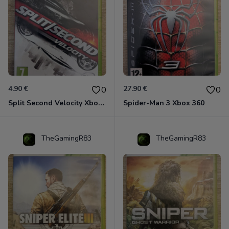
4.90 €
27.90 €
0
0
Split Second Velocity Xbox 360
Spider-Man 3 Xbox 360
TheGamingR83
TheGamingR83