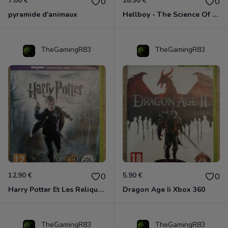
7.00 €
28.90 €
0
0
pyramide d'animaux
Hellboy - The Science Of Evil Xbox 360
TheGamingR83
TheGamingR83
12.90 €
5.90 €
0
0
Harry Potter Et Les Reliques De La Mort - 1ère Partie Xbox 360
Dragon Age Ii Xbox 360
TheGamingR83
TheGamingR83