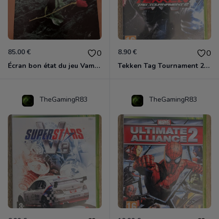
85.00 €
8.90 €
0
0
Écran bon état du jeu Vampire et livre de règles « la mascarade » état d’usage
Tekken Tag Tournament 2 Xbox 360
TheGamingR83
TheGamingR83