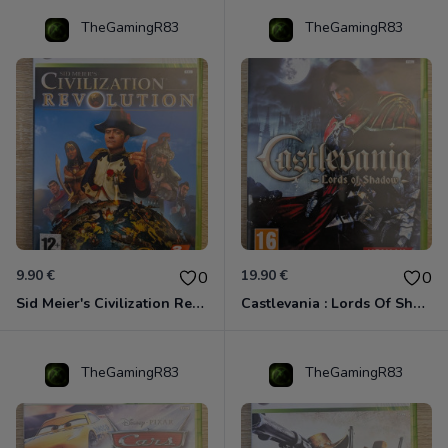
TheGamingR83
TheGamingR83
9.90 €
19.90 €
0
0
Sid Meier's Civilization Revolution Xbox 360
Castlevania : Lords Of Shadow Xbox 360
TheGamingR83
TheGamingR83