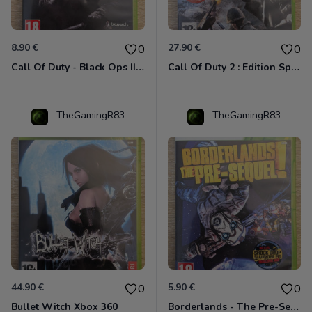
8.90 €
27.90 €
0
0
Call Of Duty - Black Ops II Xbox 360
Call Of Duty 2 : Edition Spéciale Xbox 360 GOTY
TheGamingR83
TheGamingR83
44.90 €
5.90 €
0
0
Bullet Witch Xbox 360
Borderlands - The Pre-Sequel ! Xbox 360