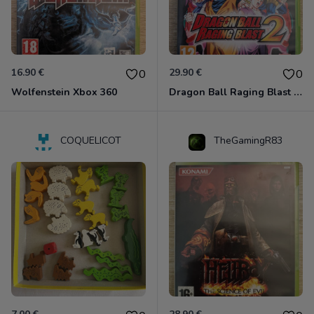
16.90 €
29.90 €
0
0
Wolfenstein Xbox 360
Dragon Ball Raging Blast 2 Xbox 360
COQUELICOT
TheGamingR83