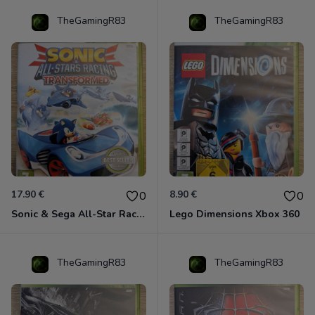
TheGamingR83
TheGamingR83
17.90 €
8.90 €
0
0
Sonic & Sega All-Star Racing - Transformed Xbox 360
Lego Dimensions Xbox 360
TheGamingR83
TheGamingR83