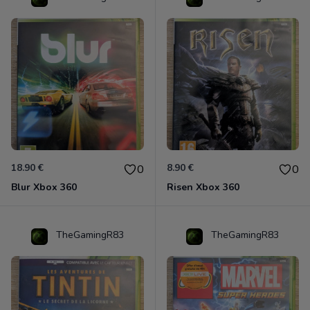
18.90 €
8.90 €
0
0
Blur Xbox 360
Risen Xbox 360
TheGamingR83
TheGamingR83