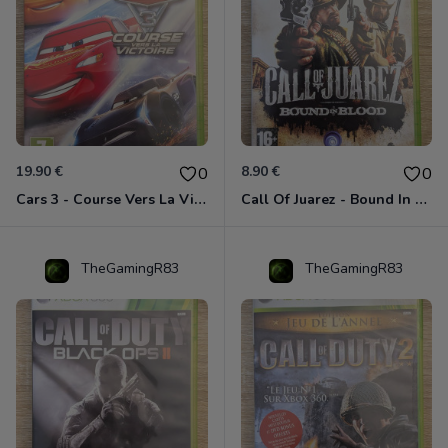
19.90 €
8.90 €
0
0
Cars 3 - Course Vers La Victoire Xbox 360
Call Of Juarez - Bound In Blood Xbox 360
TheGamingR83
TheGamingR83