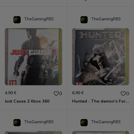
TheGamingR83
TheGamingR83
4.90 €
6.90 €
0
0
Just Cause 2 Xbox 360
Hunted - The demon's Forge Xbox 360 (Complet CIB)
TheGamingR83
TheGamingR83