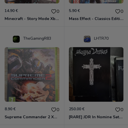
14.90 €
5.90 €
0
0
Minecraft - Story Mode Xbox 360
Mass Effect - Classics Edition Xbox 360
TheGamingR83
LHTR70
8.90 €
250.00 €
0
0
Supreme Commander 2 Xbox 360
[RARE] JDR In Nomine Satanis / Magna Veritas – 1ère Édition BOÎTE (DOS BLANC, 1989) - CROC / Siroz