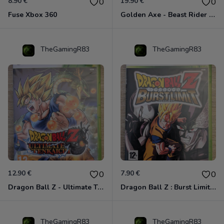
8.90 €
19.90 €
0
0
Fuse Xbox 360
Golden Axe - Beast Rider Xbox 360
TheGamingR83
TheGamingR83
12.90 €
7.90 €
0
0
Dragon Ball Z - Ultimate Tenkaichi Xbox 360
Dragon Ball Z : Burst Limit Xbox 360
TheGamingR83
TheGamingR83