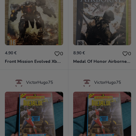
4.90 €
8.90 €
0
0
Front Mission Evolved Xbox 360
Medal Of Honor Airborne Xbox 360
VictorHugo75
VictorHugo75