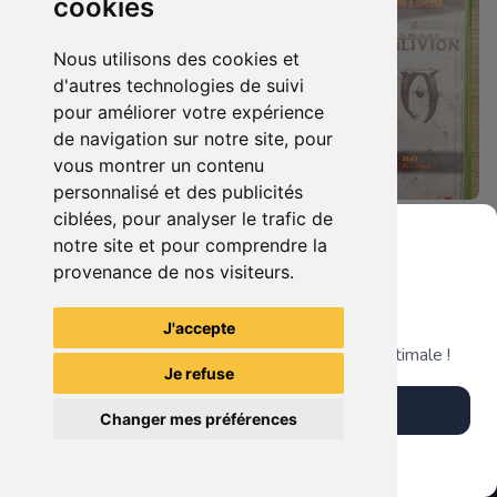
cookies
Nous utilisons des cookies et
d'autres technologies de suivi
pour améliorer votre expérience
de navigation sur notre site, pour
vous montrer un contenu
personnalisé et des publicités
ciblées, pour analyser le trafic de
5.90 €
7.90 €
0
0
notre site et pour comprendre la
Bioshock - Infinite Xbox 360
Duo : The Elder Scrolls Iv - Oblivion + Bioshock Xbox 360
provenance de nos visiteurs.
Grenier du Geek
J'accepte
TheGamingR83
TheGamingR83
Télécharge notre app pour une expérience optimale !
Je refuse
Télécharger l'app
Changer mes préférences
Plus tard
Vendre