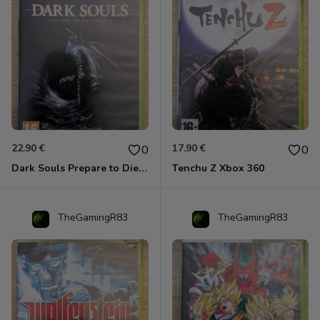
22.90 €
17.90 €
0
0
Dark Souls Prepare to Die Edition XBOX 360
Tenchu Z Xbox 360
TheGamingR83
TheGamingR83