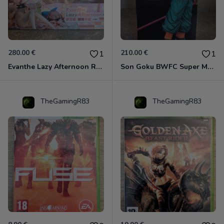
280.00 €
210.00 €
1
1
Evanthe Lazy Afternoon Red Pride of Eden
Son Goku BWFC Super Master Stars
TheGamingR83
TheGamingR83