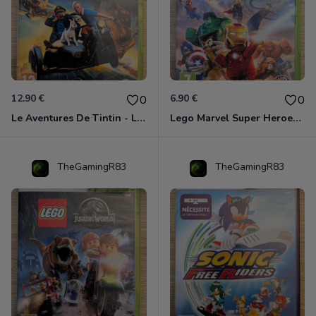
12.90 €
6.90 €
0
0
Le Aventures De Tintin - Le Secret De La Licorne Xbox 360
Lego Marvel Super Heroes Xbox 360
TheGamingR83
TheGamingR83