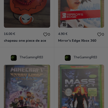
16.00 €
4.90 €
0
0
chapeau one piece de ace
Mirror's Edge Xbox 360
TheGamingR83
TheGamingR83