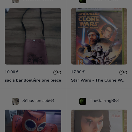
10.00 €
17.90 €
0
0
sac à bandoulière one piece
Star Wars - The Clone Wars - Les Héros De La République Xbox 360
Sébastien seb63
TheGamingR83