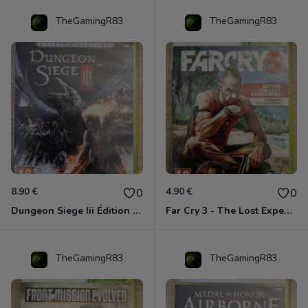
TheGamingR83
TheGamingR83
8.90 €
4.90 €
0
0
Dungeon Siege Iii Édition Limitée - Vf Intégrale Xbox 360
Far Cry 3 - The Lost Expeditions - Edition Spéciale Xbox 360
TheGamingR83
TheGamingR83