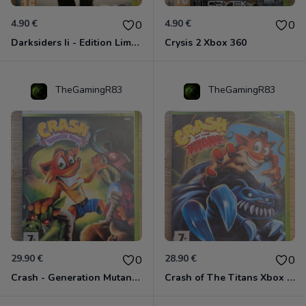
4.90 €
4.90 €
0
0
Darksiders Ii - Edition Limitée Xbox 360
Crysis 2 Xbox 360
TheGamingR83
TheGamingR83
29.90 €
28.90 €
0
0
Crash - Generation Mutant Xbox 360
Crash of The Titans Xbox 360