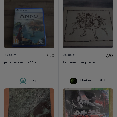
27.00 €
20.00 €
0
0
jeux ps5 anno 117
tableau one piece
.t..r.p.
TheGamingR83