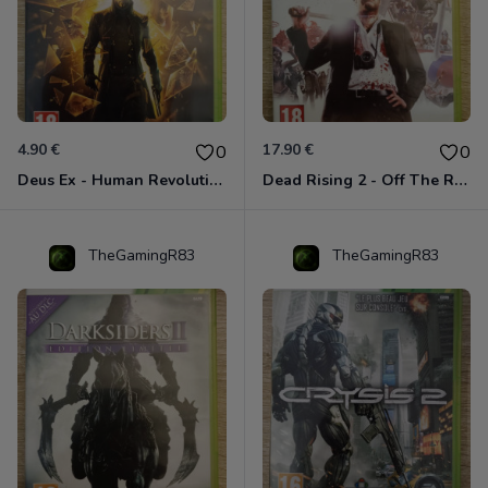
4.90 €
17.90 €
0
0
Deus Ex - Human Revolution Xbox 360
Dead Rising 2 - Off The Record Xbox 360
TheGamingR83
TheGamingR83