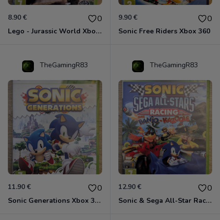
8.90 €
9.90 €
0
0
Lego - Jurassic World Xbox 360
Sonic Free Riders Xbox 360
TheGamingR83
TheGamingR83
11.90 €
12.90 €
0
0
Sonic Generations Xbox 360
Sonic & Sega All-Star Racing avec Banjo-Kazooie Xbox 360