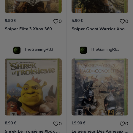
9.90 €
5.90 €
0
0
Sniper Elite 3 Xbox 360
Sniper Ghost Warrior Xbox 360
TheGamingR83
TheGamingR83
8.90 €
19.90 €
0
0
Shrek Le Troisième Xbox 360
Le Seigneur Des Anneaux - L'âge Des Conquêtes Xbox 360