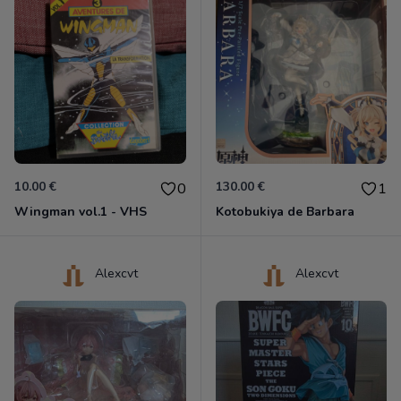
10.00 €
130.00 €
0
1
Wingman vol.1 - VHS
Kotobukiya de Barbara
Alexcvt
Alexcvt