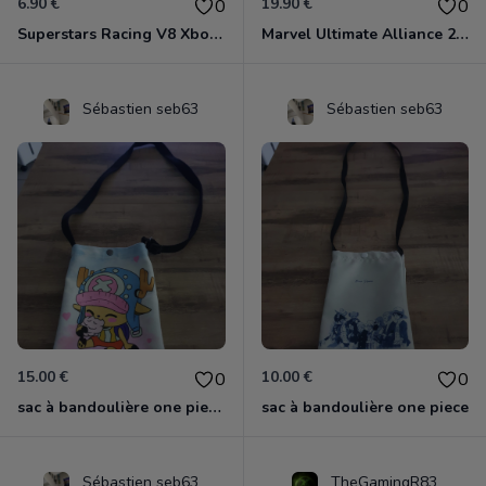
6.90 €
19.90 €
0
0
Superstars Racing V8 Xbox 360
Marvel Ultimate Alliance 2 Xbox 360
Sébastien seb63
Sébastien seb63
15.00 €
10.00 €
0
0
sac à bandoulière one piece chopper
sac à bandoulière one piece
Sébastien seb63
TheGamingR83