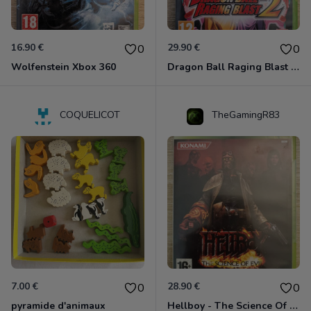
16.90 €
29.90 €
0
0
Wolfenstein Xbox 360
Dragon Ball Raging Blast 2 Xbox 360
COQUELICOT
TheGamingR83
7.00 €
28.90 €
0
0
pyramide d'animaux
Hellboy - The Science Of Evil Xbox 360