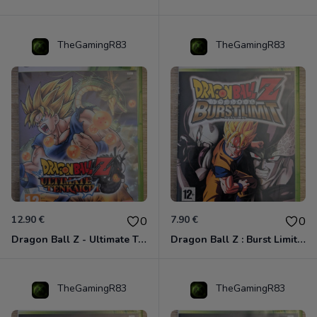
TheGamingR83
TheGamingR83
12.90 €
7.90 €
0
0
Dragon Ball Z - Ultimate Tenkaichi Xbox 360
Dragon Ball Z : Burst Limit Xbox 360
TheGamingR83
TheGamingR83