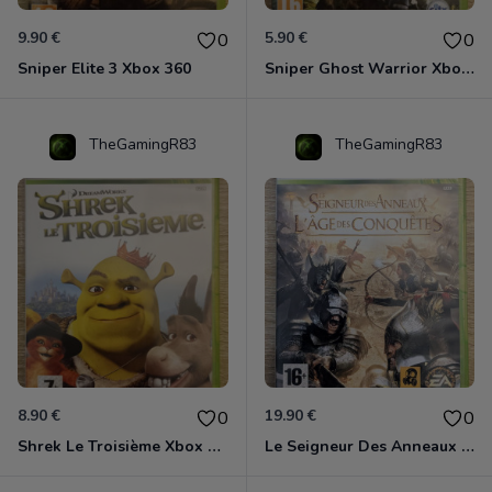
9.90 €
5.90 €
0
0
Sniper Elite 3 Xbox 360
Sniper Ghost Warrior Xbox 360
TheGamingR83
TheGamingR83
8.90 €
19.90 €
0
0
Shrek Le Troisième Xbox 360
Le Seigneur Des Anneaux - L'âge Des Conquêtes Xbox 360