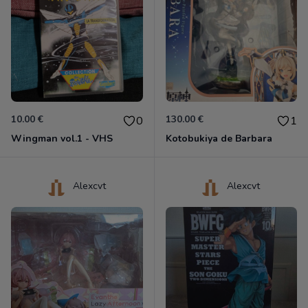
10.00 €
130.00 €
0
1
Wingman vol.1 - VHS
Kotobukiya de Barbara
Alexcvt
Alexcvt