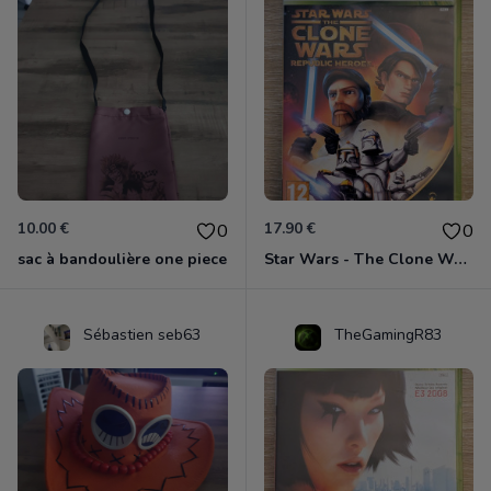
10.00 €
17.90 €
0
0
sac à bandoulière one piece
Star Wars - The Clone Wars - Les Héros De La République Xbox 360
Sébastien seb63
TheGamingR83