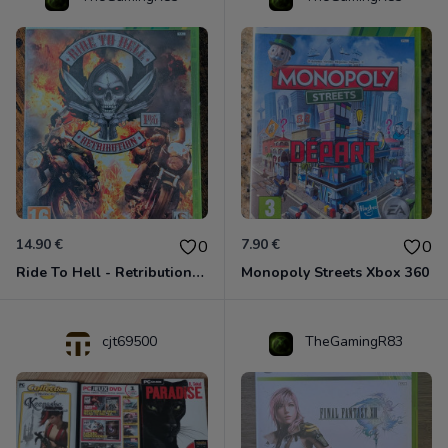
14.90 €
7.90 €
0
0
Ride To Hell - Retribution Xbox 360
Monopoly Streets Xbox 360
cjt69500
TheGamingR83