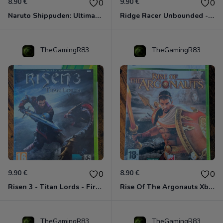
8.90 €
9.90 €
0
0
Naruto Shippuden: Ultimate Ninja Storm Generations - Card Edition Xbox 360
Ridge Racer Unbounded - Édition Limitée Xbox 360
TheGamingR83
TheGamingR83
9.90 €
8.90 €
0
0
Risen 3 - Titan Lords - First Edition Xbox 360
Rise Of The Argonauts Xbox 360
TheGamingR83
TheGamingR83