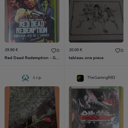
29.90 €
20.00 €
0
0
Red Dead Redemption - Game Of The Year Xbox 360
tableau one piece
.t..r.p.
TheGamingR83