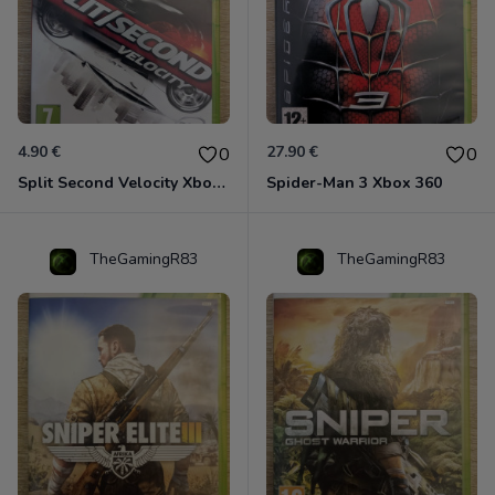
4.90 €
27.90 €
0
0
Split Second Velocity Xbox 360
Spider-Man 3 Xbox 360
TheGamingR83
TheGamingR83