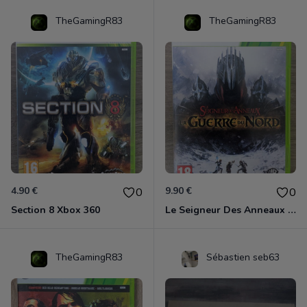
TheGamingR83
TheGamingR83
4.90 €
9.90 €
0
0
Section 8 Xbox 360
Le Seigneur Des Anneaux - La Guerre Du Nord Xbox 360
TheGamingR83
Sébastien seb63