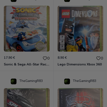
17.90 €
8.90 €
0
0
Sonic & Sega All-Star Racing - Transformed Xbox 360
Lego Dimensions Xbox 360
TheGamingR83
TheGamingR83