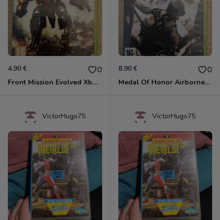
4.90 €
8.90 €
0
0
Front Mission Evolved Xbox 360
Medal Of Honor Airborne Xbox 360
VictorHugo75
VictorHugo75