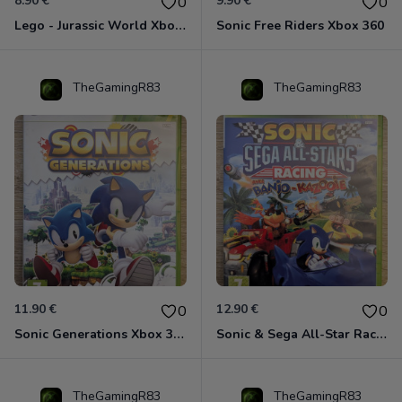
8.90 €
9.90 €
0
0
Lego - Jurassic World Xbox 360
Sonic Free Riders Xbox 360
TheGamingR83
TheGamingR83
11.90 €
12.90 €
0
0
Sonic Generations Xbox 360
Sonic & Sega All-Star Racing avec Banjo-Kazooie Xbox 360
TheGamingR83
TheGamingR83