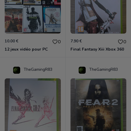
10.00 €
7.90 €
0
0
12 jeux vidéo pour PC
Final Fantasy Xiii Xbox 360
TheGamingR83
TheGamingR83