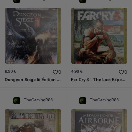
8.90 €
4.90 €
0
0
Dungeon Siege Iii Édition Limitée - Vf Intégrale Xbox 360
Far Cry 3 - The Lost Expeditions - Edition Spéciale Xbox 360
TheGamingR83
TheGamingR83