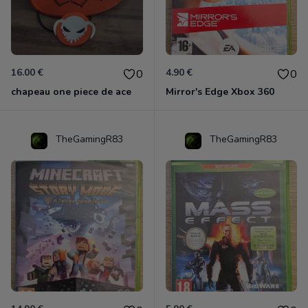
16.00 €
4.90 €
0
0
chapeau one piece de ace
Mirror's Edge Xbox 360
TheGamingR83
TheGamingR83