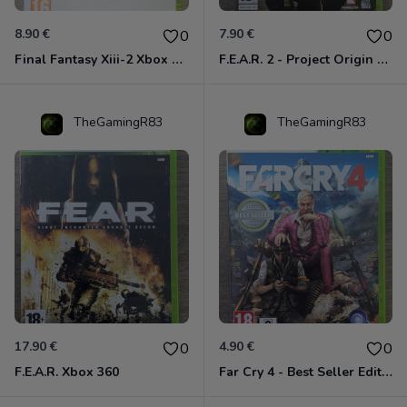
8.90 €
7.90 €
0
0
Final Fantasy Xiii-2 Xbox 360
F.E.A.R. 2 - Project Origin Xbox 360
TheGamingR83
TheGamingR83
17.90 €
4.90 €
0
0
F.E.A.R. Xbox 360
Far Cry 4 - Best Seller Edition Xbox 360