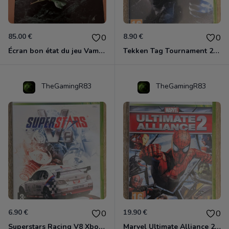
85.00 €
8.90 €
0
0
Écran bon état du jeu Vampire et livre de règles « la mascarade » état d’usage
Tekken Tag Tournament 2 Xbox 360
TheGamingR83
TheGamingR83
6.90 €
19.90 €
0
0
Superstars Racing V8 Xbox 360
Marvel Ultimate Alliance 2 Xbox 360