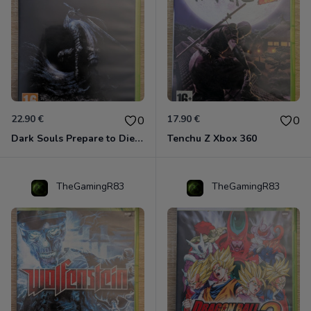
22.90 €
17.90 €
0
0
Dark Souls Prepare to Die Edition XBOX 360
Tenchu Z Xbox 360
TheGamingR83
TheGamingR83