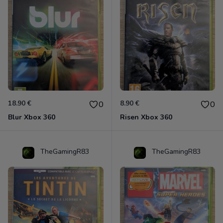
18.90 €
8.90 €
0
0
Blur Xbox 360
Risen Xbox 360
TheGamingR83
TheGamingR83