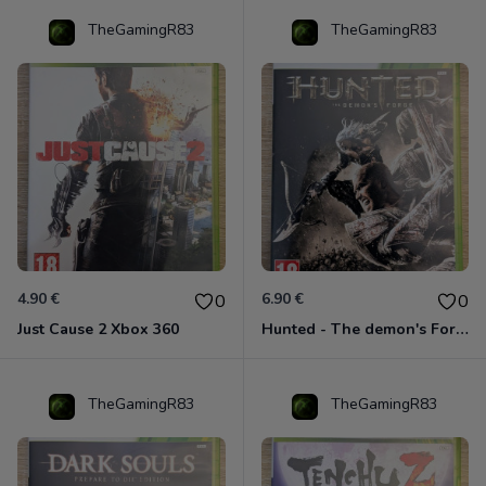
TheGamingR83
TheGamingR83
4.90 €
6.90 €
0
0
Just Cause 2 Xbox 360
Hunted - The demon's Forge Xbox 360 (Complet CIB)
TheGamingR83
TheGamingR83