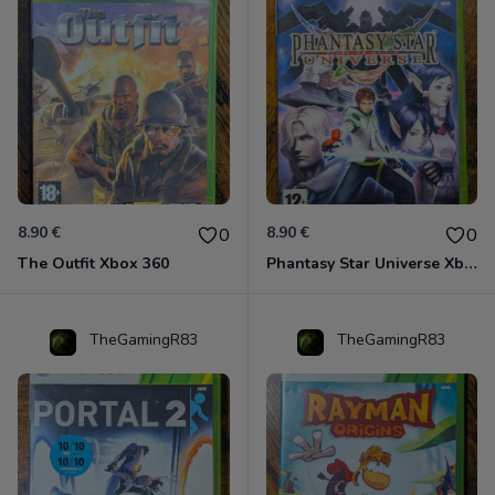
8.90 €
8.90 €
0
0
The Outfit Xbox 360
Phantasy Star Universe Xbox 360
TheGamingR83
TheGamingR83