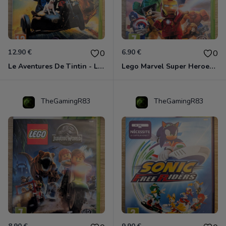
12.90 €
6.90 €
0
0
Le Aventures De Tintin - Le Secret De La Licorne Xbox 360
Lego Marvel Super Heroes Xbox 360
TheGamingR83
TheGamingR83