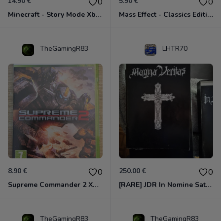
14.90 €
5.90 €
0
0
Minecraft - Story Mode Xbox 360
Mass Effect - Classics Edition Xbox 360
TheGamingR83
LHTR70
8.90 €
250.00 €
0
0
Supreme Commander 2 Xbox 360
[RARE] JDR In Nomine Satanis / Magna Veritas – 1ère Édition BOÎTE (DOS BLANC, 1989) - CROC / Siroz
TheGamingR83
TheGamingR83