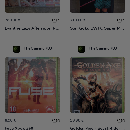
280.00 €
210.00 €
1
1
Evanthe Lazy Afternoon Red Pride of Eden
Son Goku BWFC Super Master Stars
TheGamingR83
TheGamingR83
8.90 €
19.90 €
0
0
Fuse Xbox 360
Golden Axe - Beast Rider Xbox 360