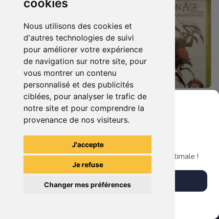
cookies
Nous utilisons des cookies et
d'autres technologies de suivi
pour améliorer votre expérience
de navigation sur notre site, pour
vous montrer un contenu
personnalisé et des publicités
ciblées, pour analyser le trafic de
8.90 €
14.90 €
0
0
notre site et pour comprendre la
Dragon Age Origins Xbox 360
Dragon Age Origins - Awakening Xbox 360
provenance de nos visiteurs.
Grenier du Geek
J'accepte
TheGamingR83
TheGamingR83
Télécharge notre app pour une expérience optimale !
Je refuse
Télécharger l'app
Changer mes préférences
Plus tard
Vendre