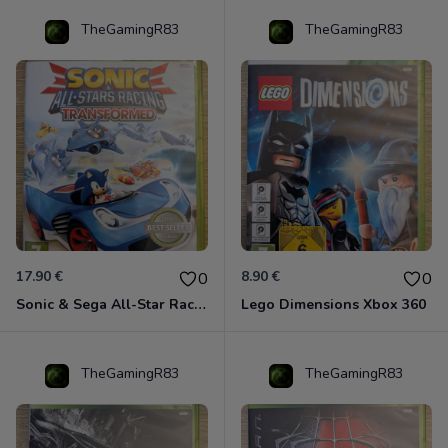
TheGamingR83
TheGamingR83
17.90 €
8.90 €
0
0
Sonic & Sega All-Star Racing - Transformed Xbox 360
Lego Dimensions Xbox 360
TheGamingR83
TheGamingR83