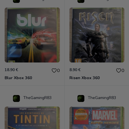
18.90 €
8.90 €
0
0
Blur Xbox 360
Risen Xbox 360
TheGamingR83
TheGamingR83