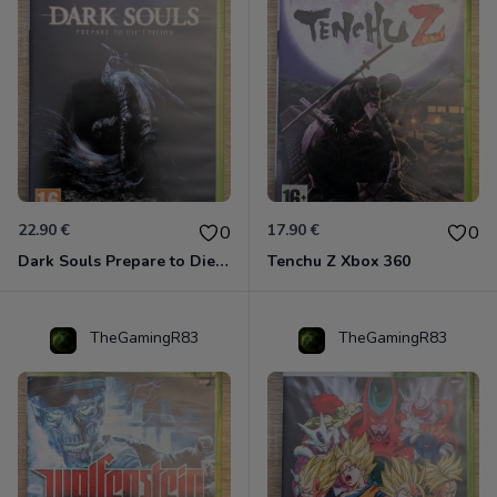
22.90 €
17.90 €
0
0
Dark Souls Prepare to Die Edition XBOX 360
Tenchu Z Xbox 360
TheGamingR83
TheGamingR83