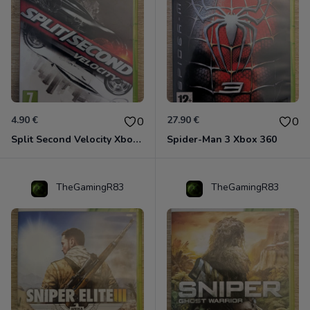
4.90 €
27.90 €
0
0
Split Second Velocity Xbox 360
Spider-Man 3 Xbox 360
TheGamingR83
TheGamingR83