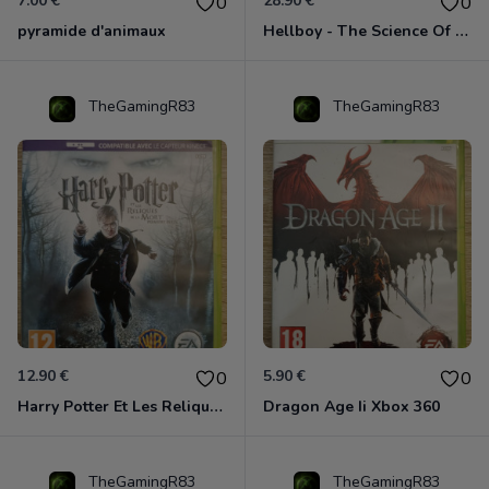
7.00 €
28.90 €
0
0
pyramide d'animaux
Hellboy - The Science Of Evil Xbox 360
TheGamingR83
TheGamingR83
12.90 €
5.90 €
0
0
Harry Potter Et Les Reliques De La Mort - 1ère Partie Xbox 360
Dragon Age Ii Xbox 360
TheGamingR83
TheGamingR83