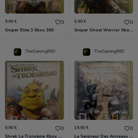
9.90 €
5.90 €
0
0
Sniper Elite 3 Xbox 360
Sniper Ghost Warrior Xbox 360
TheGamingR83
TheGamingR83
8.90 €
19.90 €
0
0
Shrek Le Troisième Xbox 360
Le Seigneur Des Anneaux - L'âge Des Conquêtes Xbox 360