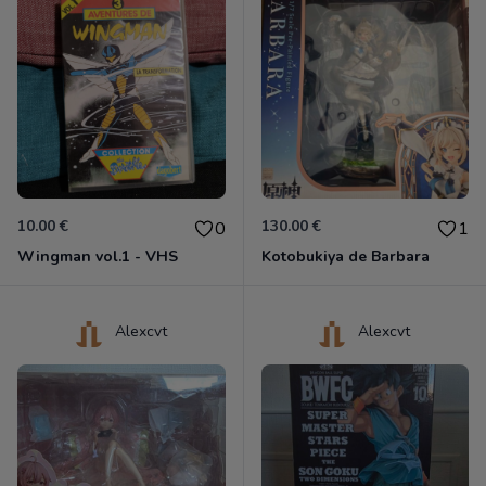
10.00 €
130.00 €
0
1
Wingman vol.1 - VHS
Kotobukiya de Barbara
Alexcvt
Alexcvt