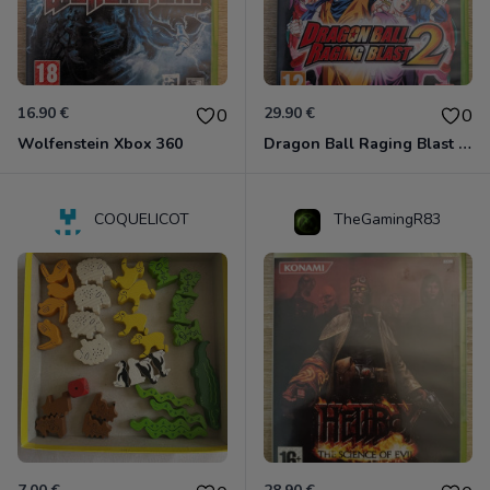
16.90 €
29.90 €
0
0
Wolfenstein Xbox 360
Dragon Ball Raging Blast 2 Xbox 360
COQUELICOT
TheGamingR83