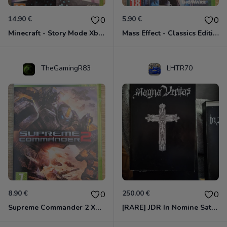
14.90 €
5.90 €
0
0
Minecraft - Story Mode Xbox 360
Mass Effect - Classics Edition Xbox 360
TheGamingR83
LHTR70
8.90 €
250.00 €
0
0
Supreme Commander 2 Xbox 360
[RARE] JDR In Nomine Satanis / Magna Veritas – 1ère Édition BOÎTE (DOS BLANC, 1989) - CROC / Siroz