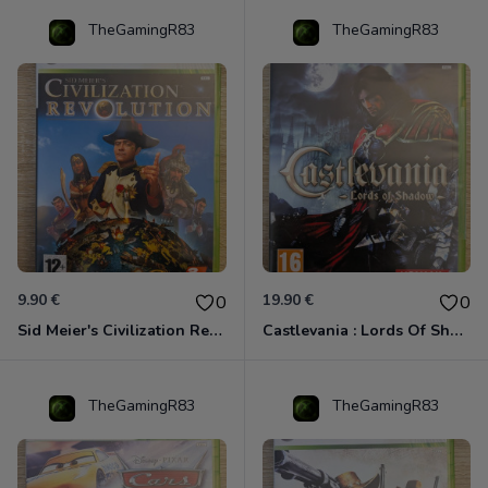
TheGamingR83
TheGamingR83
9.90 €
19.90 €
0
0
Sid Meier's Civilization Revolution Xbox 360
Castlevania : Lords Of Shadow Xbox 360
TheGamingR83
TheGamingR83