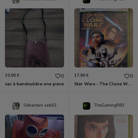
10.00 €
17.90 €
0
0
sac à bandoulière one piece
Star Wars - The Clone Wars - Les Héros De La République Xbox 360
Sébastien seb63
TheGamingR83