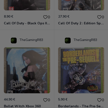
8.90 €
27.90 €
0
0
Call Of Duty - Black Ops II Xbox 360
Call Of Duty 2 : Edition Spéciale Xbox 360 GOTY
TheGamingR83
TheGamingR83
44.90 €
5.90 €
0
0
Bullet Witch Xbox 360
Borderlands - The Pre-Sequel ! Xbox 360