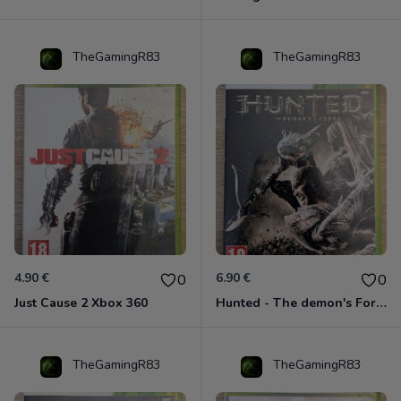
TheGamingR83
TheGamingR83
4.90 €
6.90 €
0
0
Just Cause 2 Xbox 360
Hunted - The demon's Forge Xbox 360 (Complet CIB)
TheGamingR83
TheGamingR83