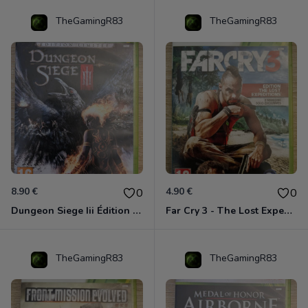
TheGamingR83
TheGamingR83
8.90 €
4.90 €
0
0
Dungeon Siege Iii Édition Limitée - Vf Intégrale Xbox 360
Far Cry 3 - The Lost Expeditions - Edition Spéciale Xbox 360
TheGamingR83
TheGamingR83