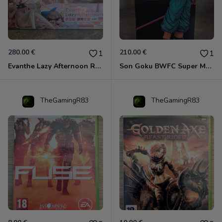
280.00 €
210.00 €
1
1
Evanthe Lazy Afternoon Red Pride of Eden
Son Goku BWFC Super Master Stars
TheGamingR83
TheGamingR83