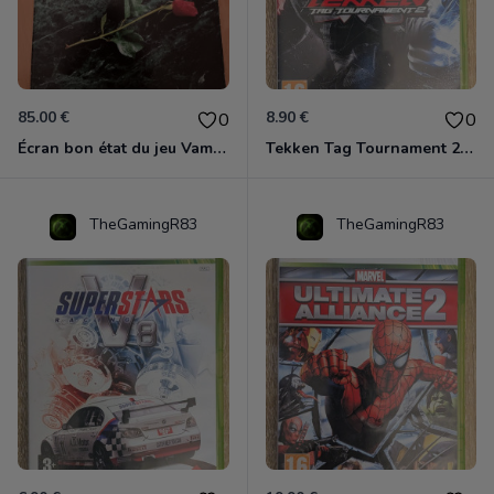
85.00 €
8.90 €
0
0
Écran bon état du jeu Vampire et livre de règles « la mascarade » état d’usage
Tekken Tag Tournament 2 Xbox 360
TheGamingR83
TheGamingR83