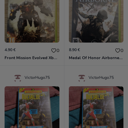
4.90 €
8.90 €
0
0
Front Mission Evolved Xbox 360
Medal Of Honor Airborne Xbox 360
VictorHugo75
VictorHugo75