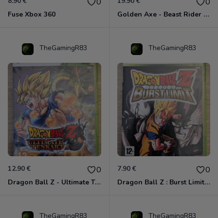
8.90 €
19.90 €
0
0
Fuse Xbox 360
Golden Axe - Beast Rider Xbox 360
TheGamingR83
TheGamingR83
12.90 €
7.90 €
0
0
Dragon Ball Z - Ultimate Tenkaichi Xbox 360
Dragon Ball Z : Burst Limit Xbox 360
TheGamingR83
TheGamingR83