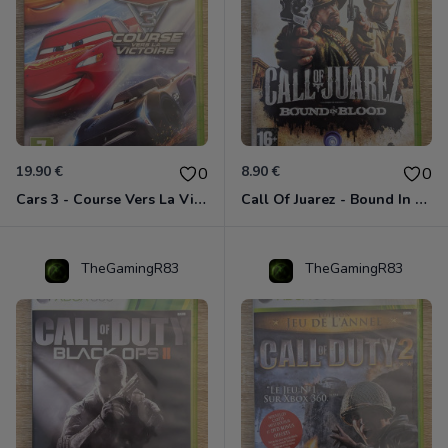
19.90 €
8.90 €
0
0
Cars 3 - Course Vers La Victoire Xbox 360
Call Of Juarez - Bound In Blood Xbox 360
TheGamingR83
TheGamingR83