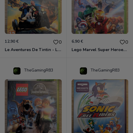
12.90 €
6.90 €
0
0
Le Aventures De Tintin - Le Secret De La Licorne Xbox 360
Lego Marvel Super Heroes Xbox 360
TheGamingR83
TheGamingR83