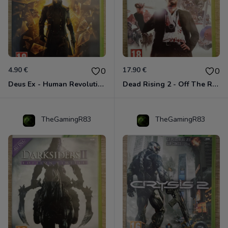
4.90 €
17.90 €
0
0
Deus Ex - Human Revolution Xbox 360
Dead Rising 2 - Off The Record Xbox 360
TheGamingR83
TheGamingR83