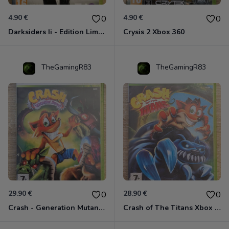
4.90 €
4.90 €
0
0
Darksiders Ii - Edition Limitée Xbox 360
Crysis 2 Xbox 360
TheGamingR83
TheGamingR83
29.90 €
28.90 €
0
0
Crash - Generation Mutant Xbox 360
Crash of The Titans Xbox 360