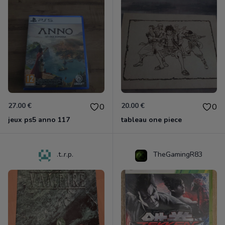
27.00 €
20.00 €
0
0
jeux ps5 anno 117
tableau one piece
.t..r.p.
TheGamingR83