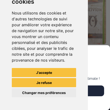
cookies
Nous utilisons des cookies et
d'autres technologies de suivi
pour améliorer votre expérience
de navigation sur notre site, pour
vous montrer un contenu
personnalisé et des publicités
ciblées, pour analyser le trafic de
5.90 €
7.90 €
0
0
notre site et pour comprendre la
Bioshock - Infinite Xbox 360
Duo : The Elder Scrolls Iv - Oblivion + Bioshock Xbox 360
provenance de nos visiteurs.
Grenier du Geek
J'accepte
TheGamingR83
TheGamingR83
Télécharge notre app pour une expérience optimale !
Je refuse
Télécharger l'app
Changer mes préférences
Plus tard
Vendre