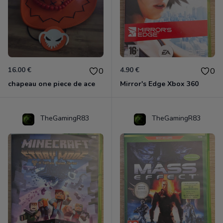
16.00 €
4.90 €
0
0
chapeau one piece de ace
Mirror's Edge Xbox 360
TheGamingR83
TheGamingR83