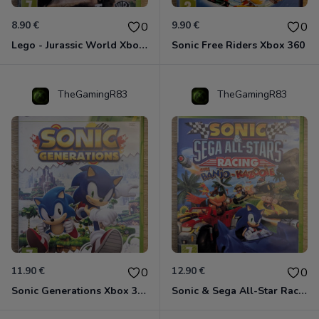
8.90 €
9.90 €
0
0
Lego - Jurassic World Xbox 360
Sonic Free Riders Xbox 360
TheGamingR83
TheGamingR83
11.90 €
12.90 €
0
0
Sonic Generations Xbox 360
Sonic & Sega All-Star Racing avec Banjo-Kazooie Xbox 360