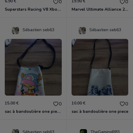
6.90 €
19.90 €
0
0
Superstars Racing V8 Xbox 360
Marvel Ultimate Alliance 2 Xbox 360
Sébastien seb63
Sébastien seb63
15.00 €
10.00 €
0
0
sac à bandoulière one piece chopper
sac à bandoulière one piece
Sébastien seb63
TheGamingR83