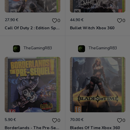
27.90 €
44.90 €
0
0
Call Of Duty 2 : Edition Spéciale Xbox 360 GOTY
Bullet Witch Xbox 360
TheGamingR83
TheGamingR83
5.90 €
70.00 €
0
0
Borderlands - The Pre-Sequel ! Xbox 360
Blades Of Time Xbox 360