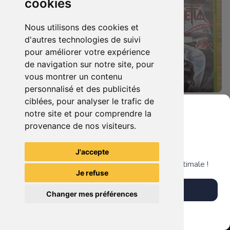
cookies
Nous utilisons des cookies et
d'autres technologies de suivi
pour améliorer votre expérience
de navigation sur notre site, pour
vous montrer un contenu
personnalisé et des publicités
ciblées, pour analyser le trafic de
7.90 €
9.90 €
0
0
notre site et pour comprendre la
Duo : The Elder Scrolls Iv - Oblivion + Bioshock Xbox 360
Bayonetta Xbox 360
provenance de nos visiteurs.
Grenier du Geek
J'accepte
TheGamingR83
TheGamingR83
Télécharge notre app pour une expérience optimale !
Je refuse
Télécharger l'app
Changer mes préférences
Plus tard
Vendre