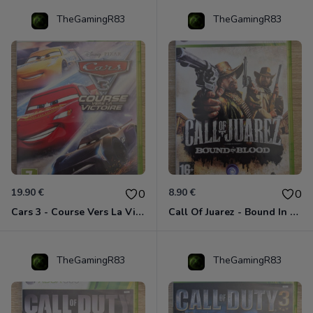
TheGamingR83
TheGamingR83
19.90 €
8.90 €
0
0
Cars 3 - Course Vers La Victoire Xbox 360
Call Of Juarez - Bound In Blood Xbox 360
TheGamingR83
TheGamingR83