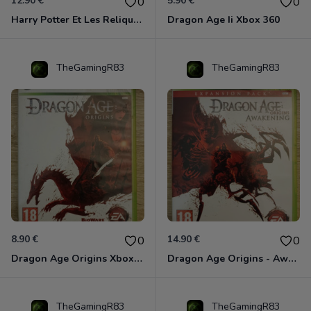
12.90 €
5.90 €
0
0
Harry Potter Et Les Reliques De La Mort - 1ère Partie Xbox 360
Dragon Age Ii Xbox 360
TheGamingR83
TheGamingR83
8.90 €
14.90 €
0
0
Dragon Age Origins Xbox 360
Dragon Age Origins - Awakening Xbox 360
TheGamingR83
TheGamingR83