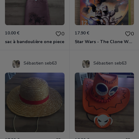
10.00 €
17.90 €
0
0
sac à bandoulière one piece
Star Wars - The Clone Wars - Les Héros De La République Xbox 360
Sébastien seb63
Sébastien seb63