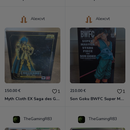
Alexcvt
Alexcvt
150.00 €
210.00 €
1
1
Myth Cloth EX Saga des Gémeaux
Son Goku BWFC Super Master Stars
TheGamingR83
TheGamingR83