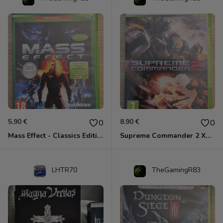
5.90 €
8.90 €
0
0
Mass Effect - Classics Edition Xbox 360
Supreme Commander 2 Xbox 360
LHTR70
TheGamingR83