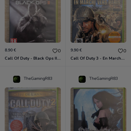
8.90 €
9.90 €
0
0
Call Of Duty - Black Ops II Xbox 360
Call Of Duty 3 - En Marche Vers Paris Xbox 360
TheGamingR83
TheGamingR83