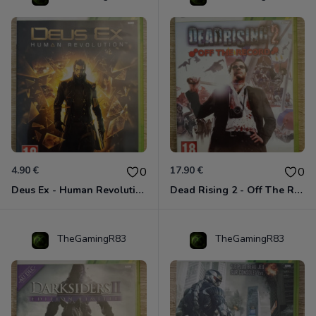
4.90 €
17.90 €
0
0
Deus Ex - Human Revolution Xbox 360
Dead Rising 2 - Off The Record Xbox 360
TheGamingR83
TheGamingR83