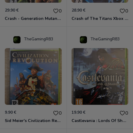
29.90 €
28.90 €
0
0
Crash - Generation Mutant Xbox 360
Crash of The Titans Xbox 360
TheGamingR83
TheGamingR83
9.90 €
19.90 €
0
0
Sid Meier's Civilization Revolution Xbox 360
Castlevania : Lords Of Shadow Xbox 360