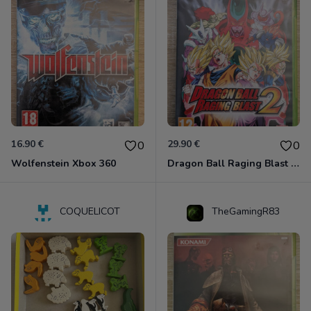
16.90 €
29.90 €
0
0
Wolfenstein Xbox 360
Dragon Ball Raging Blast 2 Xbox 360
COQUELICOT
TheGamingR83