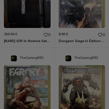
250.00 €
8.90 €
0
0
[RARE] JDR In Nomine Satanis / Magna Veritas – 1ère Édition BOÎTE (DOS BLANC, 1989) - CROC / Siroz
Dungeon Siege Iii Édition Limitée - Vf Intégrale Xbox 360
TheGamingR83
TheGamingR83