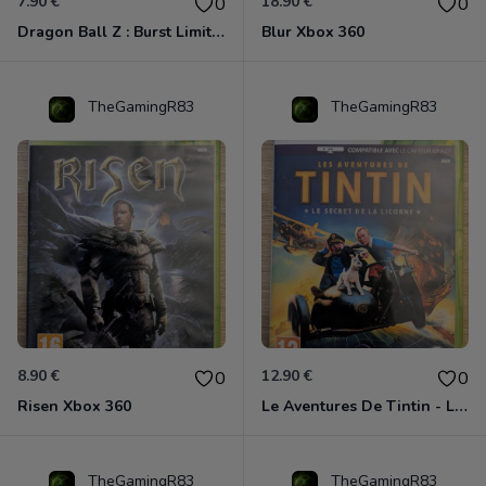
7.90 €
18.90 €
0
0
Dragon Ball Z : Burst Limit Xbox 360
Blur Xbox 360
TheGamingR83
TheGamingR83
8.90 €
12.90 €
0
0
Risen Xbox 360
Le Aventures De Tintin - Le Secret De La Licorne Xbox 360
TheGamingR83
TheGamingR83