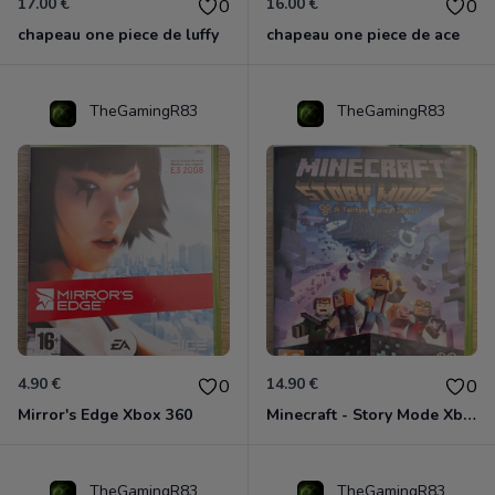
17.00 €
16.00 €
0
0
chapeau one piece de luffy
chapeau one piece de ace
TheGamingR83
TheGamingR83
4.90 €
14.90 €
0
0
Mirror's Edge Xbox 360
Minecraft - Story Mode Xbox 360
TheGamingR83
TheGamingR83