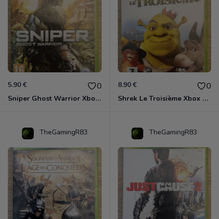
5.90 €
8.90 €
0
0
Sniper Ghost Warrior Xbox 360
Shrek Le Troisième Xbox 360
TheGamingR83
TheGamingR83