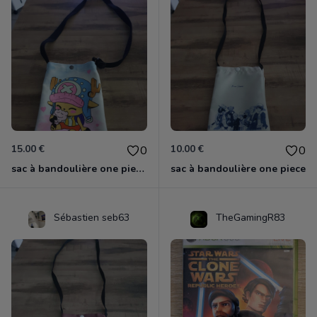
15.00 €
10.00 €
0
0
sac à bandoulière one piece chopper
sac à bandoulière one piece
Sébastien seb63
TheGamingR83