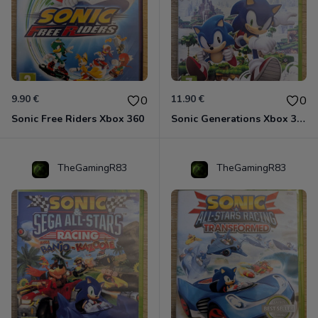
9.90 €
11.90 €
0
0
Sonic Free Riders Xbox 360
Sonic Generations Xbox 360
TheGamingR83
TheGamingR83