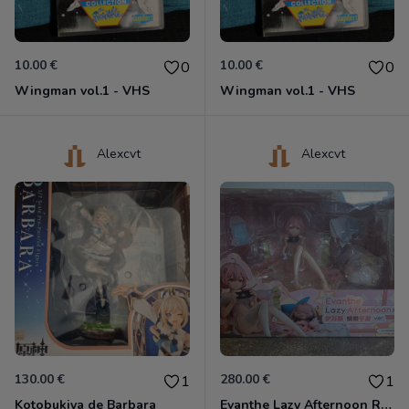
10.00 €
10.00 €
0
0
Wingman vol.1 - VHS
Wingman vol.1 - VHS
Alexcvt
Alexcvt
130.00 €
280.00 €
1
1
Kotobukiya de Barbara
Evanthe Lazy Afternoon Red Pride of Eden