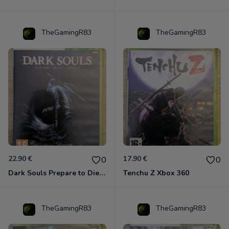
TheGamingR83
TheGamingR83
22.90 €
17.90 €
0
0
Dark Souls Prepare to Die Edition XBOX 360
Tenchu Z Xbox 360
TheGamingR83
TheGamingR83