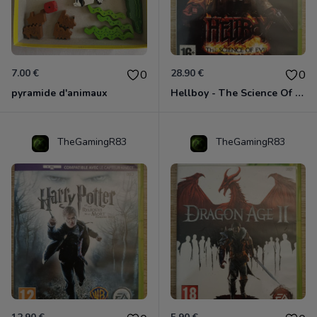
7.00 €
28.90 €
0
0
pyramide d'animaux
Hellboy - The Science Of Evil Xbox 360
TheGamingR83
TheGamingR83