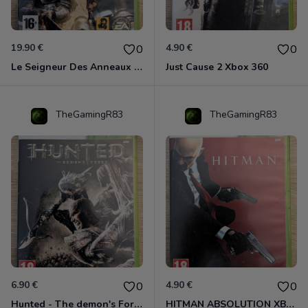
19.90 €
4.90 €
0
0
Le Seigneur Des Anneaux - L'âge Des Conquêtes Xbox 360
Just Cause 2 Xbox 360
TheGamingR83
TheGamingR83
6.90 €
4.90 €
0
0
Hunted - The demon's Forge Xbox 360 (Complet CIB)
HITMAN ABSOLUTION XBOX 360