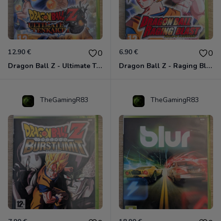
12.90 €
6.90 €
0
0
Dragon Ball Z - Ultimate Tenkaichi Xbox 360
Dragon Ball Z - Raging Blast Xbox 360
TheGamingR83
TheGamingR83