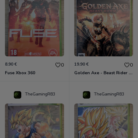
8.90 €
19.90 €
0
0
Fuse Xbox 360
Golden Axe - Beast Rider Xbox 360
TheGamingR83
TheGamingR83