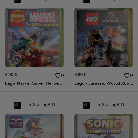
6.90 €
8.90 €
0
0
Lego Marvel Super Heroes Xbox 360
Lego - Jurassic World Xbox 360
TheGamingR83
TheGamingR83