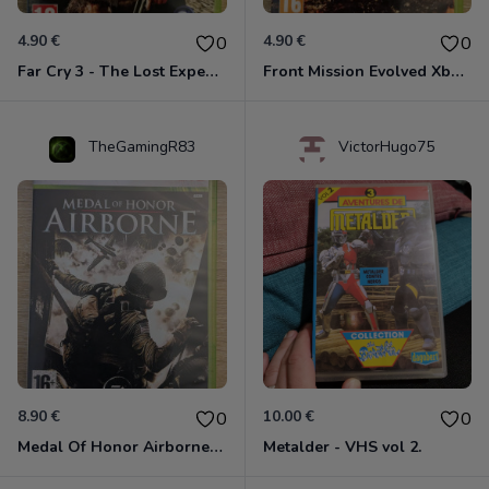
4.90 €
4.90 €
0
0
Far Cry 3 - The Lost Expeditions - Edition Spéciale Xbox 360
Front Mission Evolved Xbox 360
TheGamingR83
VictorHugo75
8.90 €
10.00 €
0
0
Medal Of Honor Airborne Xbox 360
Metalder - VHS vol 2.