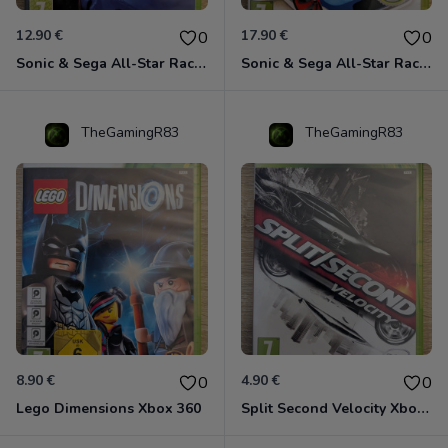
12.90 €
17.90 €
0
0
Sonic & Sega All-Star Racing avec Banjo-Kazooie Xbox 360
Sonic & Sega All-Star Racing - Transformed Xbox 360
TheGamingR83
TheGamingR83
8.90 €
4.90 €
0
0
Lego Dimensions Xbox 360
Split Second Velocity Xbox 360