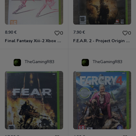
8.90 €
7.90 €
0
0
Final Fantasy Xiii-2 Xbox 360
F.E.A.R. 2 - Project Origin Xbox 360
TheGamingR83
TheGamingR83