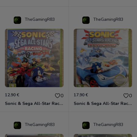
TheGamingR83
TheGamingR83
12.90 €
17.90 €
0
0
Sonic & Sega All-Star Racing avec Banjo-Kazooie Xbox 360
Sonic & Sega All-Star Racing - Transformed Xbox 360
TheGamingR83
TheGamingR83