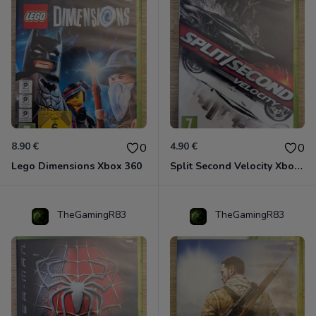
8.90 €
4.90 €
0
0
Lego Dimensions Xbox 360
Split Second Velocity Xbox 360
TheGamingR83
TheGamingR83