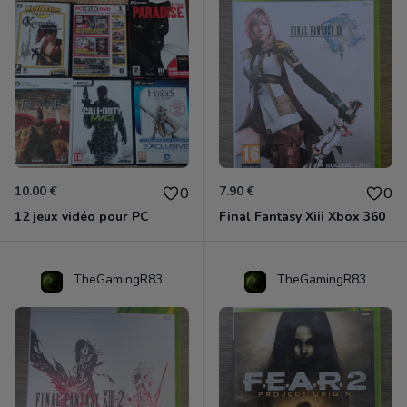
10.00 €
7.90 €
0
0
12 jeux vidéo pour PC
Final Fantasy Xiii Xbox 360
TheGamingR83
TheGamingR83