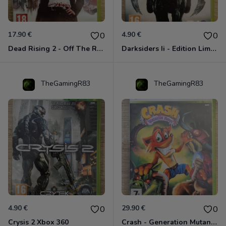
17.90 €
4.90 €
0
0
Dead Rising 2 - Off The Record Xbox 360
Darksiders Ii - Edition Limitée Xbox 360
TheGamingR83
TheGamingR83
4.90 €
29.90 €
0
0
Crysis 2 Xbox 360
Crash - Generation Mutant Xbox 360