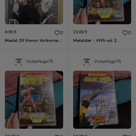
8.90 €
10.00 €
0
0
Medal Of Honor Airborne Xbox 360
Metalder - VHS vol 2.
VictorHugo75
VictorHugo75