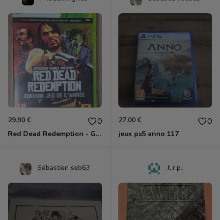
29.90 €
27.00 €
0
0
Red Dead Redemption - Game Of The Year Xbox 360
jeux ps5 anno 117
Sébastien seb63
.t..r.p.