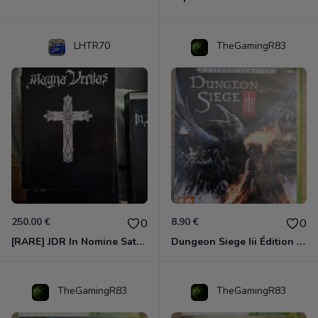
LHTR70
TheGamingR83
250.00 €
8.90 €
0
0
[RARE] JDR In Nomine Satanis / Magna Veritas – 1ère Édition BOÎTE (DOS BLANC, 1989) - CROC / Siroz
Dungeon Siege Iii Édition Limitée - Vf Intégrale Xbox 360
TheGamingR83
TheGamingR83