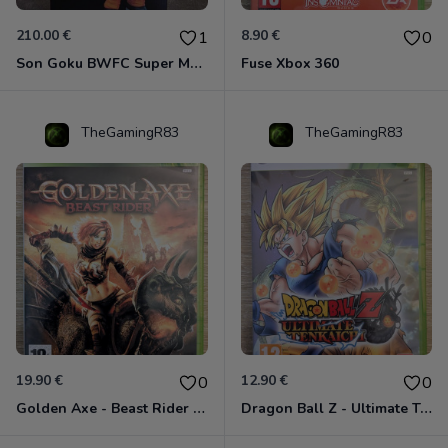
210.00 €
8.90 €
1
0
Son Goku BWFC Super Master Stars
Fuse Xbox 360
TheGamingR83
TheGamingR83
19.90 €
12.90 €
0
0
Golden Axe - Beast Rider Xbox 360
Dragon Ball Z - Ultimate Tenkaichi Xbox 360