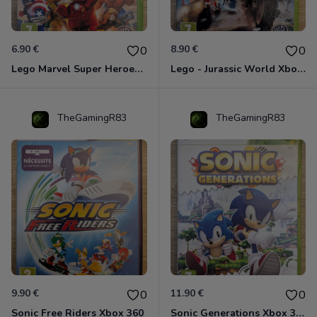
6.90 €
8.90 €
0
0
Lego Marvel Super Heroes Xbox 360
Lego - Jurassic World Xbox 360
TheGamingR83
TheGamingR83
9.90 €
11.90 €
0
0
Sonic Free Riders Xbox 360
Sonic Generations Xbox 360