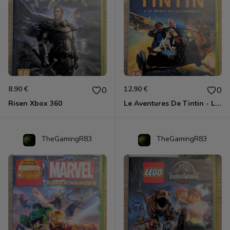
8.90 €
12.90 €
0
0
Risen Xbox 360
Le Aventures De Tintin - Le Secret De La Licorne Xbox 360
TheGamingR83
TheGamingR83