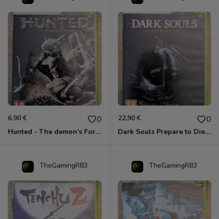
6.90 €
22.90 €
0
0
Hunted - The demon's Forge Xbox 360 (Complet CIB)
Dark Souls Prepare to Die Edition XBOX 360
TheGamingR83
TheGamingR83