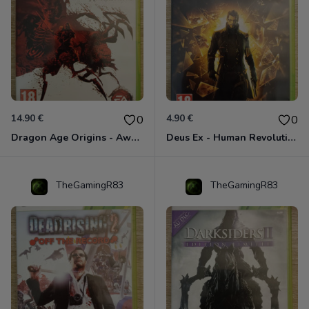
14.90 €
4.90 €
0
0
Dragon Age Origins - Awakening Xbox 360
Deus Ex - Human Revolution Xbox 360
TheGamingR83
TheGamingR83