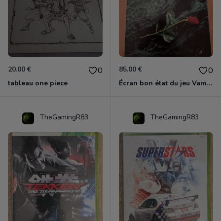
20.00 €
85.00 €
0
0
tableau one piece
Écran bon état du jeu Vampire et livre de règles « la mascarade » état d’usage
TheGamingR83
TheGamingR83