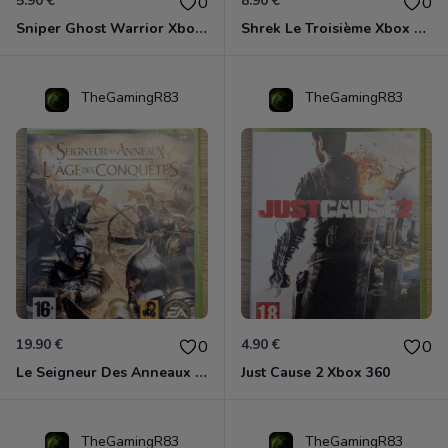
5.90 €
8.90 €
0
0
Sniper Ghost Warrior Xbox 360
Shrek Le Troisième Xbox 360
TheGamingR83
TheGamingR83
19.90 €
4.90 €
0
0
Le Seigneur Des Anneaux - L'âge Des Conquêtes Xbox 360
Just Cause 2 Xbox 360
TheGamingR83
TheGamingR83