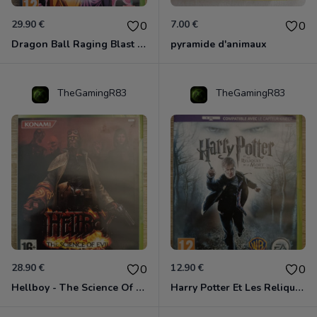
29.90 €
7.00 €
0
0
Dragon Ball Raging Blast 2 Xbox 360
pyramide d'animaux
TheGamingR83
TheGamingR83
28.90 €
12.90 €
0
0
Hellboy - The Science Of Evil Xbox 360
Harry Potter Et Les Reliques De La Mort - 1ère Partie Xbox 360