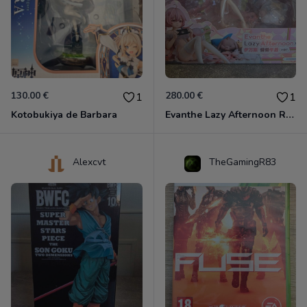
130.00 €
280.00 €
1
1
Kotobukiya de Barbara
Evanthe Lazy Afternoon Red Pride of Eden
Alexcvt
TheGamingR83