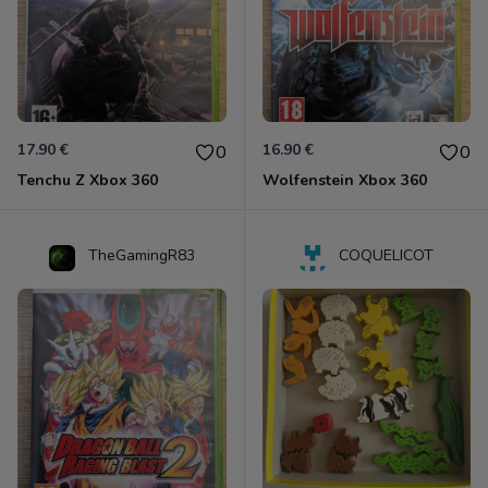
17.90 €
16.90 €
0
0
Tenchu Z Xbox 360
Wolfenstein Xbox 360
TheGamingR83
COQUELICOT