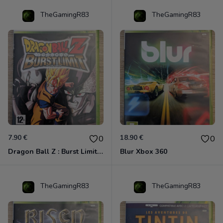
TheGamingR83
TheGamingR83
7.90 €
18.90 €
0
0
Dragon Ball Z : Burst Limit Xbox 360
Blur Xbox 360
TheGamingR83
TheGamingR83