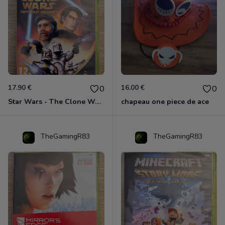
17.90 €
16.00 €
0
0
Star Wars - The Clone Wars - Les Héros De La République Xbox 360
chapeau one piece de ace
TheGamingR83
TheGamingR83