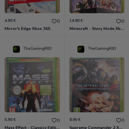
4.90 €
14.90 €
0
0
Mirror's Edge Xbox 360
Minecraft - Story Mode Xbox 360
TheGamingR83
TheGamingR83
5.90 €
8.90 €
0
0
Mass Effect - Classics Edition Xbox 360
Supreme Commander 2 Xbox 360