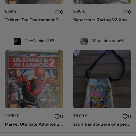
8.90 €
6.90 €
0
0
Tekken Tag Tournament 2 Xbox 360
Superstars Racing V8 Xbox 360
TheGamingR83
Sébastien seb63
19.90 €
15.00 €
0
0
Marvel Ultimate Alliance 2 Xbox 360
sac à bandoulière one piece chopper