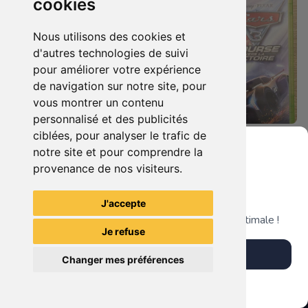
cookies
Nous utilisons des cookies et
d'autres technologies de suivi
pour améliorer votre expérience
de navigation sur notre site, pour
vous montrer un contenu
personnalisé et des publicités
ciblées, pour analyser le trafic de
19.90 €
19.90 €
0
0
notre site et pour comprendre la
Castlevania : Lords Of Shadow Xbox 360
Cars 3 - Course Vers La Victoire Xbox 360
provenance de nos visiteurs.
Grenier du Geek
J'accepte
TheGamingR83
TheGamingR83
Télécharge notre app pour une expérience optimale !
Je refuse
Télécharger l'app
Changer mes préférences
Plus tard
Vendre