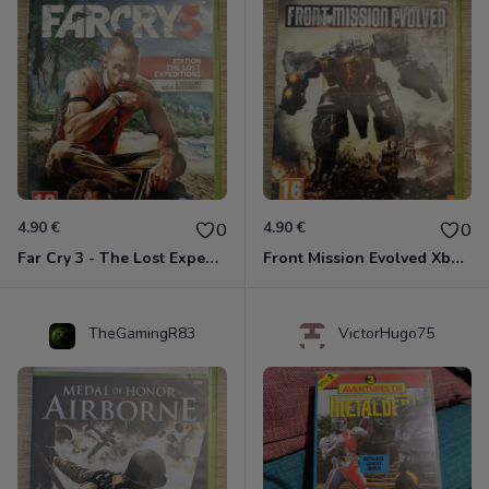
4.90 €
4.90 €
0
0
Far Cry 3 - The Lost Expeditions - Edition Spéciale Xbox 360
Front Mission Evolved Xbox 360
TheGamingR83
VictorHugo75