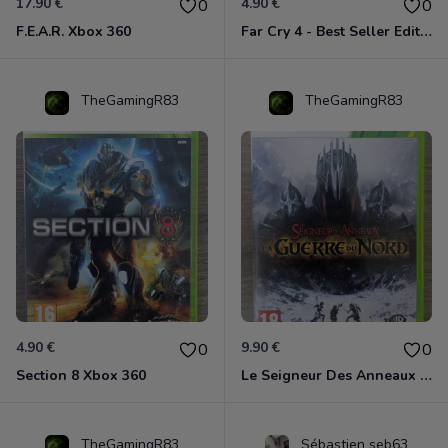
17.90 €
4.90 €
0
0
F.E.A.R. Xbox 360
Far Cry 4 - Best Seller Edition Xbox 360
TheGamingR83
TheGamingR83
4.90 €
9.90 €
0
0
Section 8 Xbox 360
Le Seigneur Des Anneaux - La Guerre Du Nord Xbox 360
TheGamingR83
Sébastien seb63