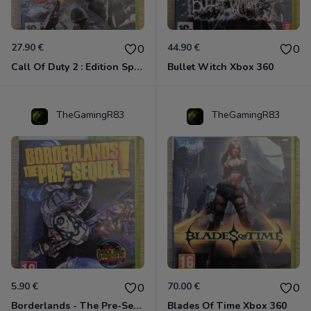
27.90 €
44.90 €
0
0
Call Of Duty 2 : Edition Spéciale Xbox 360 GOTY
Bullet Witch Xbox 360
TheGamingR83
TheGamingR83
5.90 €
70.00 €
0
0
Borderlands - The Pre-Sequel ! Xbox 360
Blades Of Time Xbox 360