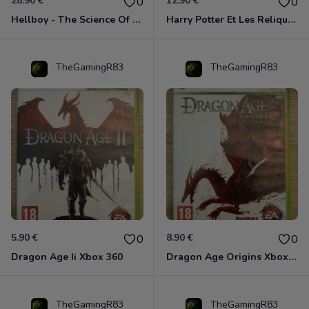
28.90 €
12.90 €
0
0
Hellboy - The Science Of Evil Xbox 360
Harry Potter Et Les Reliques De La Mort - 1ère Partie Xbox 360
TheGamingR83
TheGamingR83
5.90 €
8.90 €
0
0
Dragon Age Ii Xbox 360
Dragon Age Origins Xbox 360
TheGamingR83
TheGamingR83