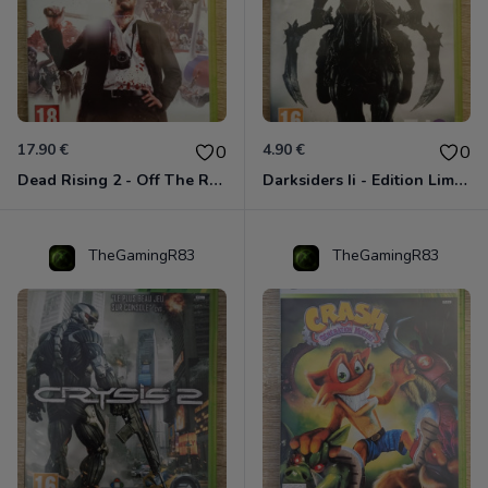
17.90 €
4.90 €
0
0
Dead Rising 2 - Off The Record Xbox 360
Darksiders Ii - Edition Limitée Xbox 360
TheGamingR83
TheGamingR83