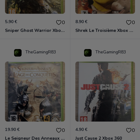
5.90 €
8.90 €
0
0
Sniper Ghost Warrior Xbox 360
Shrek Le Troisième Xbox 360
TheGamingR83
TheGamingR83
19.90 €
4.90 €
0
0
Le Seigneur Des Anneaux - L'âge Des Conquêtes Xbox 360
Just Cause 2 Xbox 360