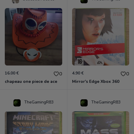
16.00 €
4.90 €
0
0
chapeau one piece de ace
Mirror's Edge Xbox 360
TheGamingR83
TheGamingR83