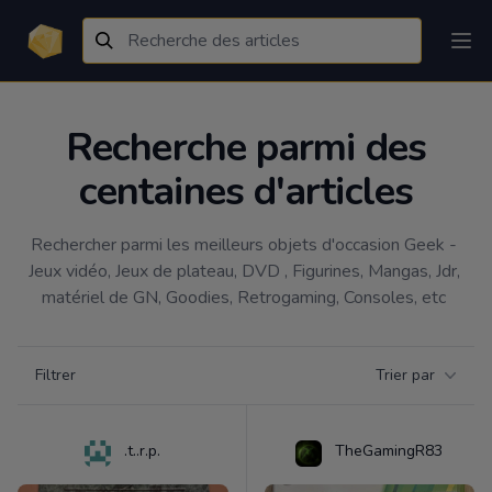
Recherche parmi des
centaines d'articles
Rechercher parmi les meilleurs objets d'occasion Geek - 
Jeux vidéo, Jeux de plateau, DVD , Figurines, Mangas, Jdr, 
matériel de GN, Goodies, Retrogaming, Consoles, etc 
Filtrer par catégorie
Filtrer
Trier par
Products
.t..r.p.
TheGamingR83