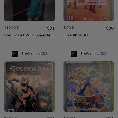
210.00 €
8.90 €
1
0
Son Goku BWFC Super Master Stars
Fuse Xbox 360
TheGamingR83
TheGamingR83