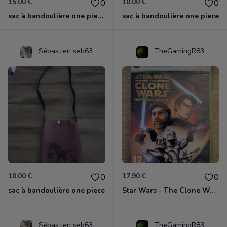
15.00 €
10.00 €
0
0
sac à bandoulière one piece chopper
sac à bandoulière one piece
Sébastien seb63
TheGamingR83
10.00 €
17.90 €
0
0
sac à bandoulière one piece
Star Wars - The Clone Wars - Les Héros De La République Xbox 360
Sébastien seb63
TheGamingR83