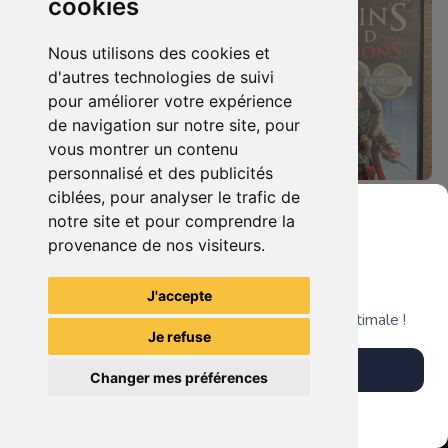
cookies
Nous utilisons des cookies et
d'autres technologies de suivi
pour améliorer votre expérience
de navigation sur notre site, pour
vous montrer un contenu
personnalisé et des publicités
ciblées, pour analyser le trafic de
7.90 €
4.90 €
0
0
notre site et pour comprendre la
Duo : The Elder Scrolls Iv - Oblivion + Bioshock Xbox 360
Assassin's Creed - Revelations - Classics Edition Xbox 360
provenance de nos visiteurs.
Grenier du Geek
J'accepte
TheGamingR83
TheGamingR83
Télécharge notre app pour une expérience optimale !
Je refuse
Télécharger l'app
Changer mes préférences
Plus tard
Vendre