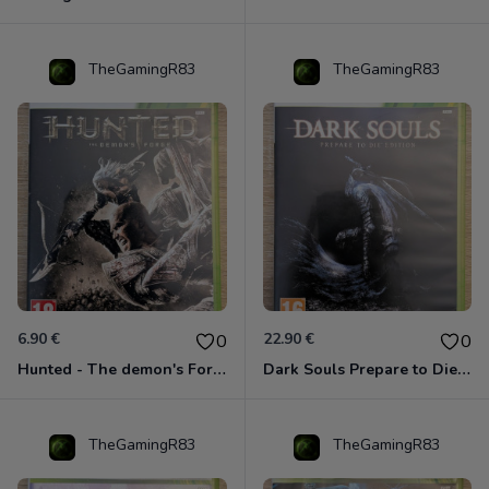
TheGamingR83
TheGamingR83
6.90 €
22.90 €
0
0
Hunted - The demon's Forge Xbox 360 (Complet CIB)
Dark Souls Prepare to Die Edition XBOX 360
TheGamingR83
TheGamingR83