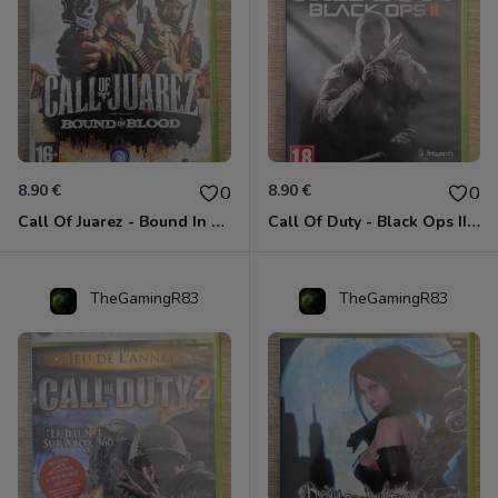
8.90 €
8.90 €
0
0
Call Of Juarez - Bound In Blood Xbox 360
Call Of Duty - Black Ops II Xbox 360
TheGamingR83
TheGamingR83