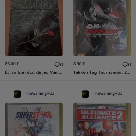
85.00 €
8.90 €
0
0
Écran bon état du jeu Vampire et livre de règles « la mascarade » état d’usage
Tekken Tag Tournament 2 Xbox 360
TheGamingR83
TheGamingR83