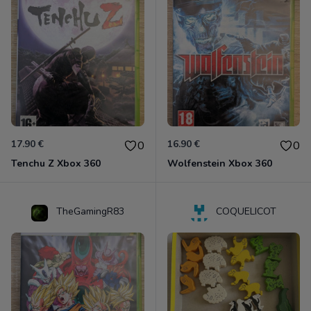
17.90 €
16.90 €
0
0
Tenchu Z Xbox 360
Wolfenstein Xbox 360
TheGamingR83
COQUELICOT