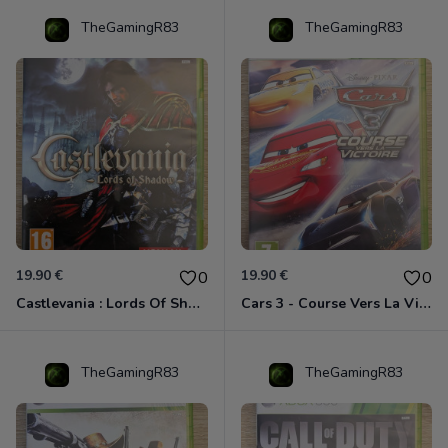
TheGamingR83
TheGamingR83
19.90 €
19.90 €
0
0
Castlevania : Lords Of Shadow Xbox 360
Cars 3 - Course Vers La Victoire Xbox 360
TheGamingR83
TheGamingR83