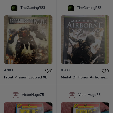
TheGamingR83
TheGamingR83
4.90 €
8.90 €
0
0
Front Mission Evolved Xbox 360
Medal Of Honor Airborne Xbox 360
VictorHugo75
VictorHugo75