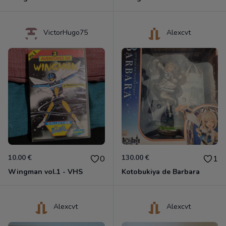
VictorHugo75
Alexcvt
10.00 €
130.00 €
0
1
Wingman vol.1 - VHS
Kotobukiya de Barbara
Alexcvt
Alexcvt