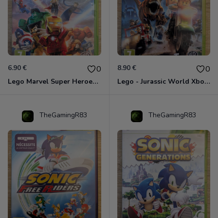
6.90 €
8.90 €
0
0
Lego Marvel Super Heroes Xbox 360
Lego - Jurassic World Xbox 360
TheGamingR83
TheGamingR83