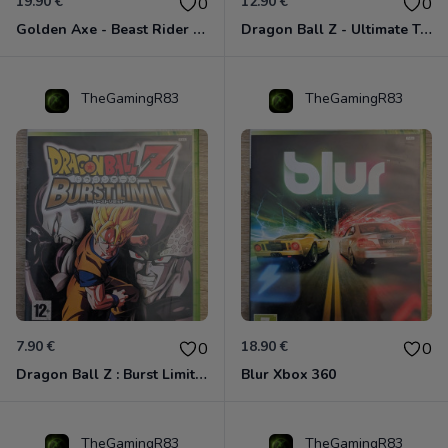
19.90 €
12.90 €
0
0
Golden Axe - Beast Rider Xbox 360
Dragon Ball Z - Ultimate Tenkaichi Xbox 360
TheGamingR83
TheGamingR83
7.90 €
18.90 €
0
0
Dragon Ball Z : Burst Limit Xbox 360
Blur Xbox 360
TheGamingR83
TheGamingR83