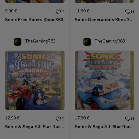
9.90 €
11.90 €
0
0
Sonic Free Riders Xbox 360
Sonic Generations Xbox 360
TheGamingR83
TheGamingR83
12.90 €
17.90 €
0
0
Sonic & Sega All-Star Racing avec Banjo-Kazooie Xbox 360
Sonic & Sega All-Star Racing - Transformed Xbox 360