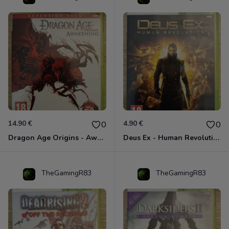
14.90 €
4.90 €
0
0
Dragon Age Origins - Awakening Xbox 360
Deus Ex - Human Revolution Xbox 360
TheGamingR83
TheGamingR83