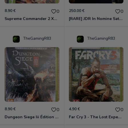
8.90 €
250.00 €
0
0
Supreme Commander 2 Xbox 360
[RARE] JDR In Nomine Satanis / Magna Veritas – 1ère Édition BOÎTE (DOS BLANC, 1989) - CROC / Siroz
TheGamingR83
TheGamingR83
8.90 €
4.90 €
0
0
Dungeon Siege Iii Édition Limitée - Vf Intégrale Xbox 360
Far Cry 3 - The Lost Expeditions - Edition Spéciale Xbox 360