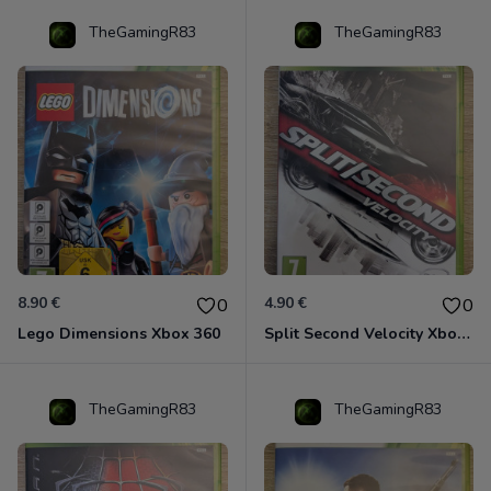
TheGamingR83
TheGamingR83
8.90 €
4.90 €
0
0
Lego Dimensions Xbox 360
Split Second Velocity Xbox 360
TheGamingR83
TheGamingR83