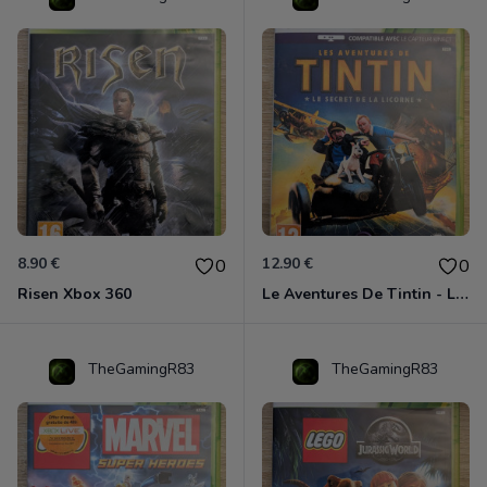
8.90 €
12.90 €
0
0
Risen Xbox 360
Le Aventures De Tintin - Le Secret De La Licorne Xbox 360
TheGamingR83
TheGamingR83