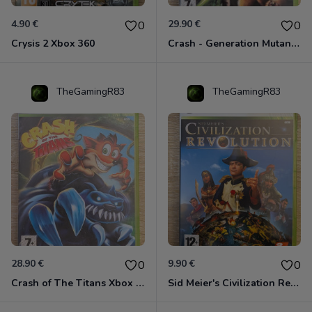
4.90 €
29.90 €
0
0
Crysis 2 Xbox 360
Crash - Generation Mutant Xbox 360
TheGamingR83
TheGamingR83
28.90 €
9.90 €
0
0
Crash of The Titans Xbox 360
Sid Meier's Civilization Revolution Xbox 360