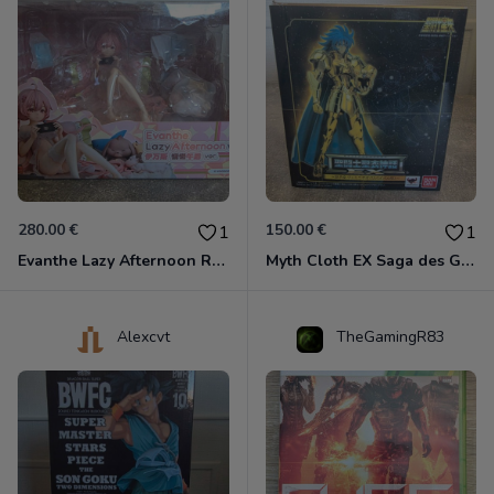
280.00 €
150.00 €
1
1
Evanthe Lazy Afternoon Red Pride of Eden
Myth Cloth EX Saga des Gémeaux
Alexcvt
TheGamingR83