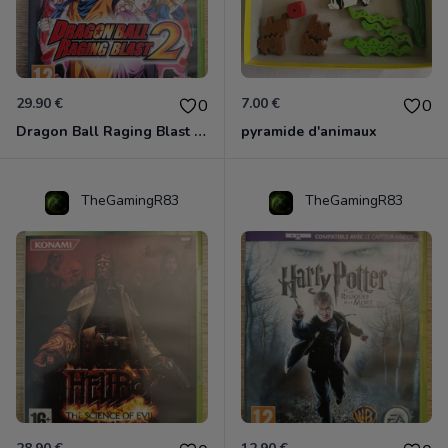
29.90 €
7.00 €
0
0
Dragon Ball Raging Blast 2 Xbox 360
pyramide d'animaux
TheGamingR83
TheGamingR83