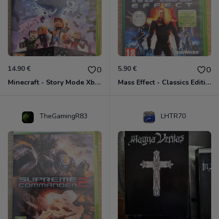
14.90 €
5.90 €
0
0
Minecraft - Story Mode Xbox 360
Mass Effect - Classics Edition Xbox 360
TheGamingR83
LHTR70