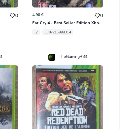
4.90 €
0
0
Far Cry 4 - Best Seller Edition Xbox 360
l2
3307215898314
3
TheGamingR83