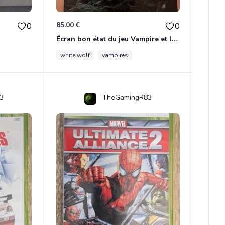
85.00 €
0
0
Écran bon état du jeu Vampire et livre de règles « la mascarade » état d’usage
white wolf
vampires
3
TheGamingR83