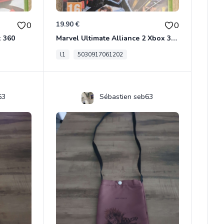
19.90 €
0
0
x 360
Marvel Ultimate Alliance 2 Xbox 360
l1
5030917061202
63
Sébastien seb63