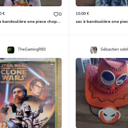
0 €
10.00 €
0
sac à bandoulière one piece chopper
sac à bandoulière one pie
TheGamingR83
Sébastien seb