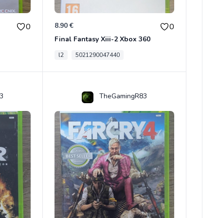
8.90 €
0
0
Final Fantasy Xiii-2 Xbox 360
l2
5021290047440
3
TheGamingR83