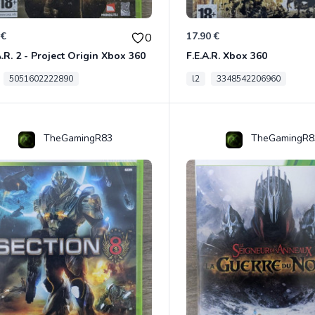
 €
17.90 €
0
A.R. 2 - Project Origin Xbox 360
F.E.A.R. Xbox 360
5051602222890
l2
3348542206960
TheGamingR83
TheGamingR8