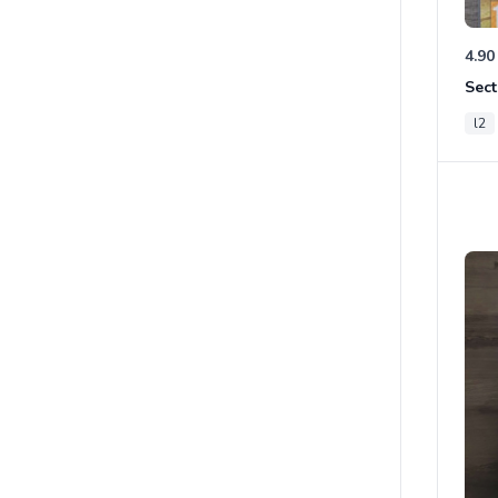
4.90
Sect
l2