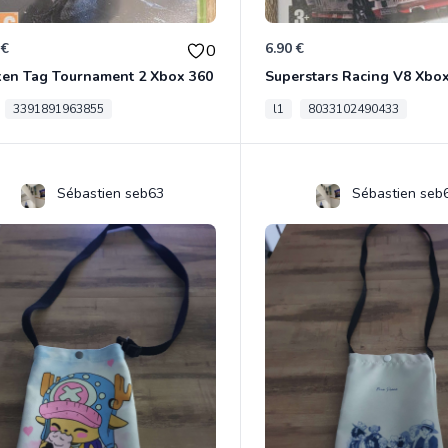
 €
6.90 €
0
ken Tag Tournament 2 Xbox 360
Superstars Racing V8 Xbo
3391891963855
l1
8033102490433
Sébastien seb63
Sébastien seb