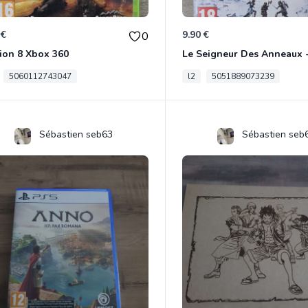
 €
9.90 €
0
ion 8 Xbox 360
5060112743047
l2
5051889073239
Sébastien seb63
Sébastien seb