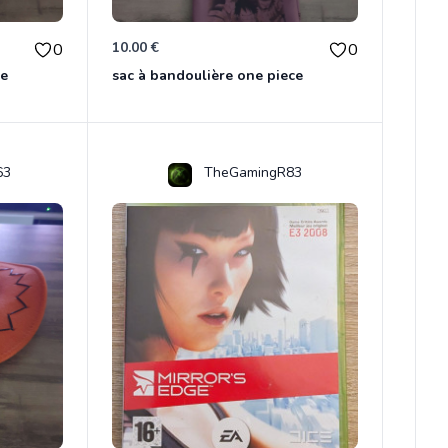
10.00 €
0
0
ce
sac à bandoulière one piece
63
TheGamingR83