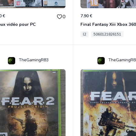
0 €
7.90 €
0
eux vidéo pour PC
Final Fantasy Xiii Xbox 360
l2
5060121826151
TheGamingR83
TheGamingR8