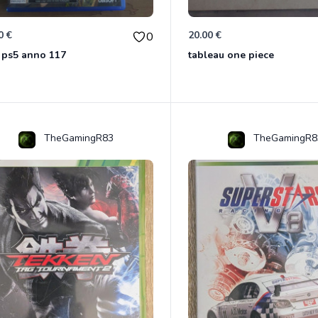
0 €
20.00 €
0
 ps5 anno 117
tableau one piece
TheGamingR83
TheGamingR8