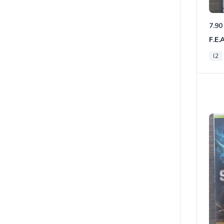
7.90
F.E.
l2