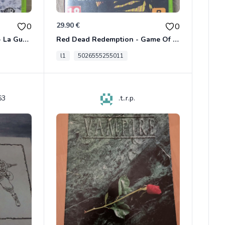
29.90 €
0
0
Le Seigneur Des Anneaux - La Guerre Du Nord Xbox 360
Red Dead Redemption - Game Of The Year Xbox 360
l1
5026555255011
63
.t..r.p.