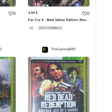
4.90 €
0
0
Far Cry 4 - Best Seller Edition Xbox 360
l2
3307215898314
3
TheGamingR83