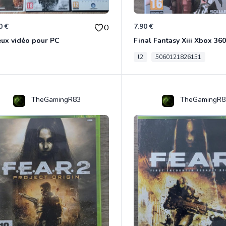
0 €
7.90 €
0
eux vidéo pour PC
Final Fantasy Xiii Xbox 360
l2
5060121826151
TheGamingR83
TheGamingR8