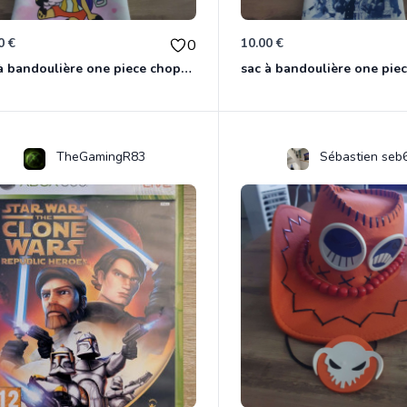
0 €
10.00 €
0
sac à bandoulière one piece chopper
sac à bandoulière one pie
TheGamingR83
Sébastien seb