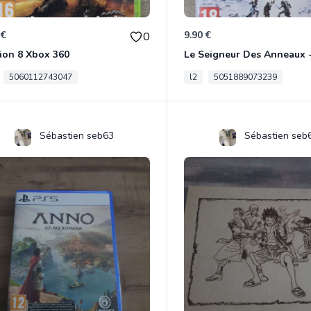
 €
9.90 €
0
ion 8 Xbox 360
5060112743047
l2
5051889073239
Sébastien seb63
Sébastien seb