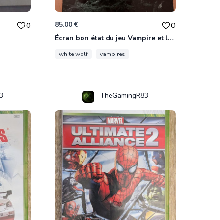
85.00 €
0
0
Écran bon état du jeu Vampire et livre de règles « la mascarade » état d’usage
white wolf
vampires
3
TheGamingR83