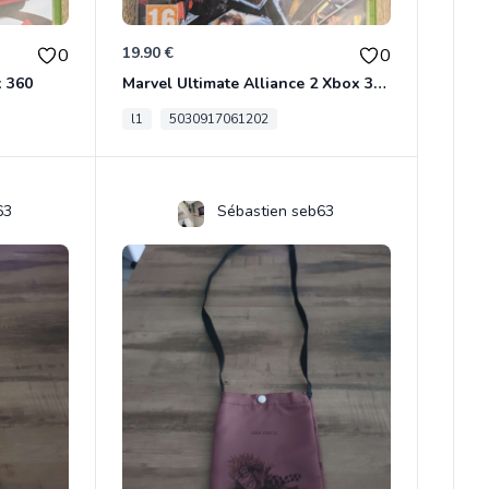
19.90 €
0
0
x 360
Marvel Ultimate Alliance 2 Xbox 360
l1
5030917061202
63
Sébastien seb63