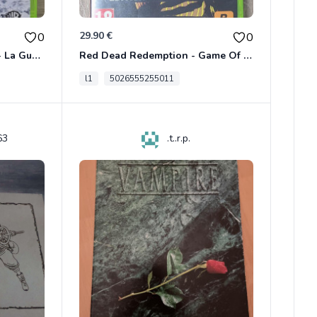
29.90 €
0
0
Le Seigneur Des Anneaux - La Guerre Du Nord Xbox 360
Red Dead Redemption - Game Of The Year Xbox 360
l1
5026555255011
63
.t..r.p.