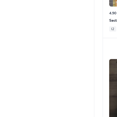
4.90
Sect
l2