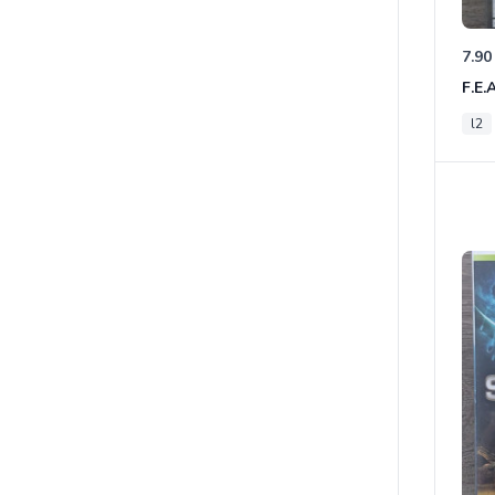
7.90
F.E.
l2