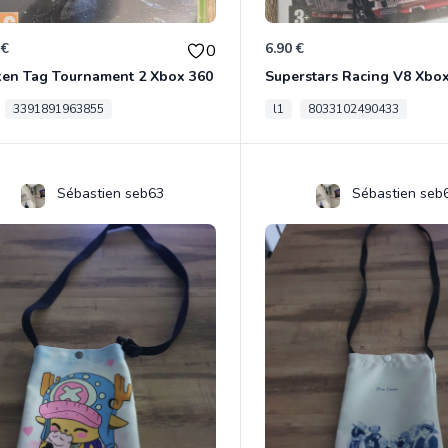
 €
6.90 €
0
ken Tag Tournament 2 Xbox 360
Superstars Racing V8 Xbo
3391891963855
l1
8033102490433
Sébastien seb63
Sébastien seb