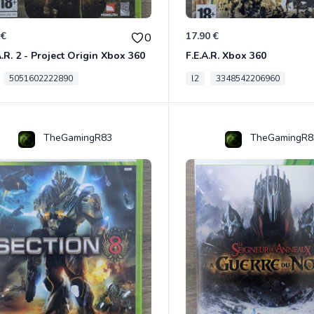
 €
17.90 €
0
A.R. 2 - Project Origin Xbox 360
F.E.A.R. Xbox 360
5051602222890
l2
3348542206960
TheGamingR83
TheGamingR8