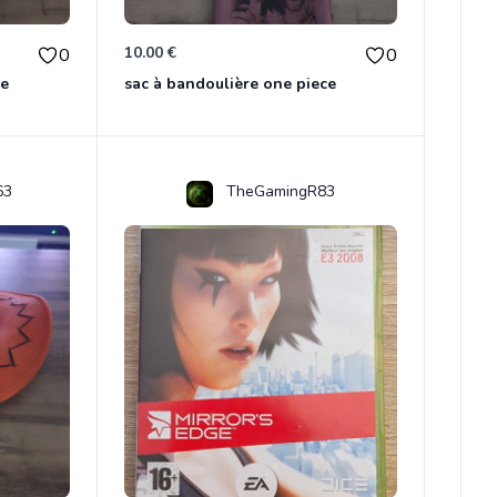
10.00 €
0
0
ce
sac à bandoulière one piece
63
TheGamingR83