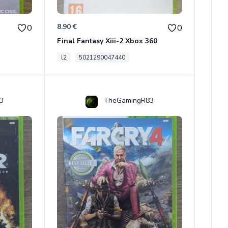
8.90 €
0
0
Final Fantasy Xiii-2 Xbox 360
l2
5021290047440
3
TheGamingR83