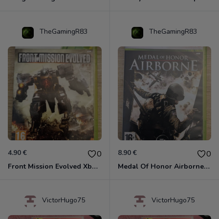
TheGamingR83
TheGamingR83
4.90 €
8.90 €
0
0
Front Mission Evolved Xbox 360
Medal Of Honor Airborne Xbox 360
VictorHugo75
VictorHugo75