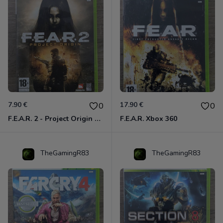
7.90 €
17.90 €
0
0
F.E.A.R. 2 - Project Origin Xbox 360
F.E.A.R. Xbox 360
TheGamingR83
TheGamingR83