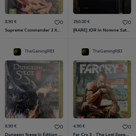
8.90 €
250.00 €
0
0
Supreme Commander 2 Xbox 360
[RARE] JDR In Nomine Satanis / Magna Veritas – 1ère Édition BOÎTE (DOS BLANC, 1989) - CROC / Siroz
TheGamingR83
TheGamingR83
8.90 €
4.90 €
0
0
Dungeon Siege Iii Édition Limitée - Vf Intégrale Xbox 360
Far Cry 3 - The Lost Expeditions - Edition Spéciale Xbox 360