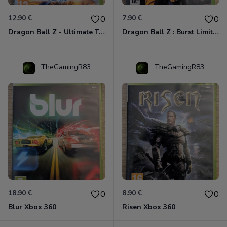
12.90 €
7.90 €
0
0
Dragon Ball Z - Ultimate Tenkaichi Xbox 360
Dragon Ball Z : Burst Limit Xbox 360
TheGamingR83
TheGamingR83
18.90 €
8.90 €
0
0
Blur Xbox 360
Risen Xbox 360