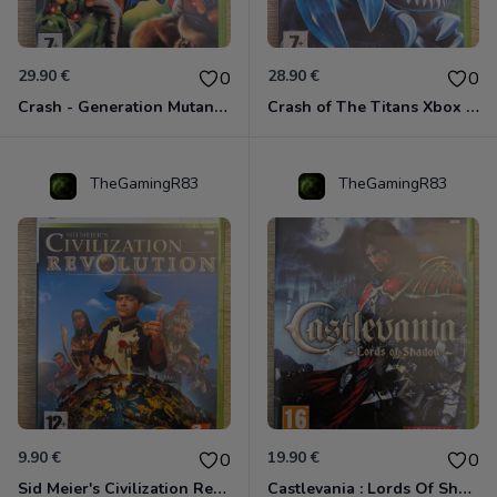
29.90 €
28.90 €
0
0
Crash - Generation Mutant Xbox 360
Crash of The Titans Xbox 360
TheGamingR83
TheGamingR83
9.90 €
19.90 €
0
0
Sid Meier's Civilization Revolution Xbox 360
Castlevania : Lords Of Shadow Xbox 360