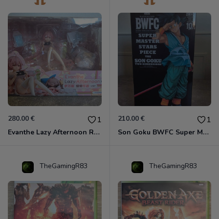
280.00 €
210.00 €
1
1
Evanthe Lazy Afternoon Red Pride of Eden
Son Goku BWFC Super Master Stars
TheGamingR83
TheGamingR83