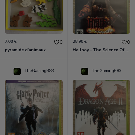
7.00 €
28.90 €
0
0
pyramide d'animaux
Hellboy - The Science Of Evil Xbox 360
TheGamingR83
TheGamingR83