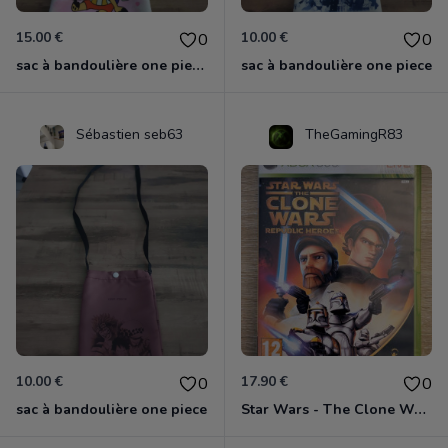
15.00 €
10.00 €
0
0
sac à bandoulière one piece chopper
sac à bandoulière one piece
Sébastien seb63
TheGamingR83
10.00 €
17.90 €
0
0
sac à bandoulière one piece
Star Wars - The Clone Wars - Les Héros De La République Xbox 360