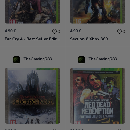
4.90 €
4.90 €
0
0
Far Cry 4 - Best Seller Edition Xbox 360
Section 8 Xbox 360
TheGamingR83
TheGamingR83