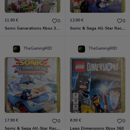
11.90 €
12.90 €
0
0
Sonic Generations Xbox 360
Sonic & Sega All-Star Racing avec Banjo-Kazooie Xbox 360
TheGamingR83
TheGamingR83
17.90 €
8.90 €
0
0
Sonic & Sega All-Star Racing - Transformed Xbox 360
Lego Dimensions Xbox 360