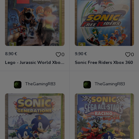
8.90 €
9.90 €
0
0
Lego - Jurassic World Xbox 360
Sonic Free Riders Xbox 360
TheGamingR83
TheGamingR83