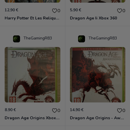
12.90 €
5.90 €
0
0
Harry Potter Et Les Reliques De La Mort - 1ère Partie Xbox 360
Dragon Age Ii Xbox 360
TheGamingR83
TheGamingR83
8.90 €
14.90 €
0
0
Dragon Age Origins Xbox 360
Dragon Age Origins - Awakening Xbox 360