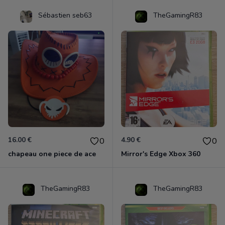
Sébastien seb63
TheGamingR83
16.00 €
4.90 €
0
0
chapeau one piece de ace
Mirror's Edge Xbox 360
TheGamingR83
TheGamingR83