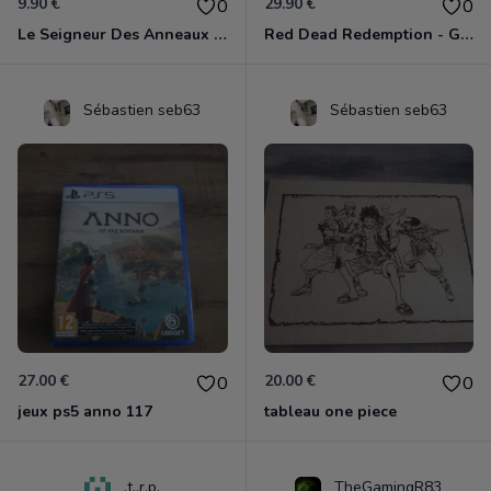
9.90 €
29.90 €
0
0
Le Seigneur Des Anneaux - La Guerre Du Nord Xbox 360
Red Dead Redemption - Game Of The Year Xbox 360
Sébastien seb63
Sébastien seb63
27.00 €
20.00 €
0
0
jeux ps5 anno 117
tableau one piece
.t..r.p.
TheGamingR83