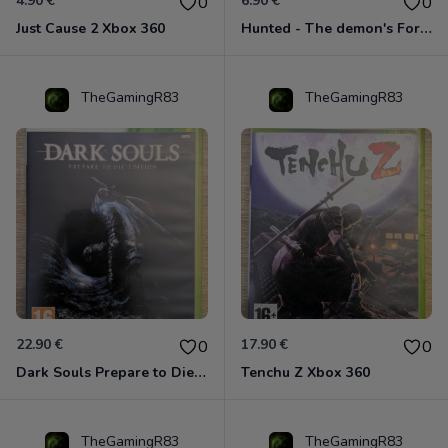
4.90 €
6.90 €
0
0
Just Cause 2 Xbox 360
Hunted - The demon's Forge Xbox 360 (Complet CIB)
TheGamingR83
TheGamingR83
22.90 €
17.90 €
0
0
Dark Souls Prepare to Die Edition XBOX 360
Tenchu Z Xbox 360
TheGamingR83
TheGamingR83