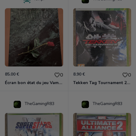
85.00 €
8.90 €
0
0
Écran bon état du jeu Vampire et livre de règles « la mascarade » état d’usage
Tekken Tag Tournament 2 Xbox 360
TheGamingR83
TheGamingR83