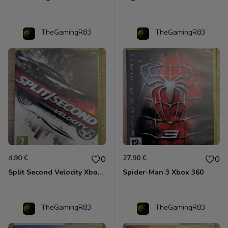
TheGamingR83
TheGamingR83
4.90 €
27.90 €
0
0
Split Second Velocity Xbox 360
Spider-Man 3 Xbox 360
TheGamingR83
TheGamingR83