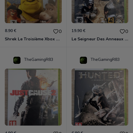
8.90 €
19.90 €
0
0
Shrek Le Troisième Xbox 360
Le Seigneur Des Anneaux - L'âge Des Conquêtes Xbox 360
TheGamingR83
TheGamingR83