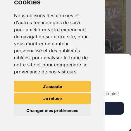
cookies
Nous utilisons des cookies et
d'autres technologies de suivi
pour améliorer votre expérience
de navigation sur notre site, pour
vous montrer un contenu
personnalisé et des publicités
ciblées, pour analyser le trafic de
8.90 €
27.90 €
0
0
notre site et pour comprendre la
Call Of Duty - Black Ops II Xbox 360
Call Of Duty 2 : Edition Spéciale Xbox 360 GOTY
provenance de nos visiteurs.
Grenier du Geek
J'accepte
TheGamingR83
TheGamingR83
Télécharge notre app pour une expérience optimale !
Je refuse
Télécharger l'app
Changer mes préférences
Plus tard
Vendre