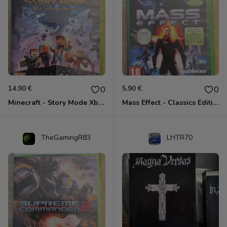
14.90 €
5.90 €
0
0
Minecraft - Story Mode Xbox 360
Mass Effect - Classics Edition Xbox 360
TheGamingR83
LHTR70