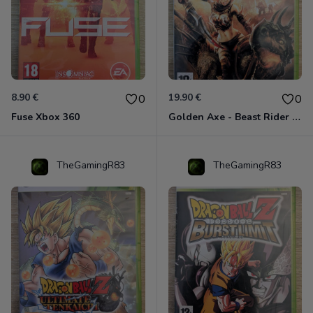
8.90 €
19.90 €
0
0
Fuse Xbox 360
Golden Axe - Beast Rider Xbox 360
TheGamingR83
TheGamingR83