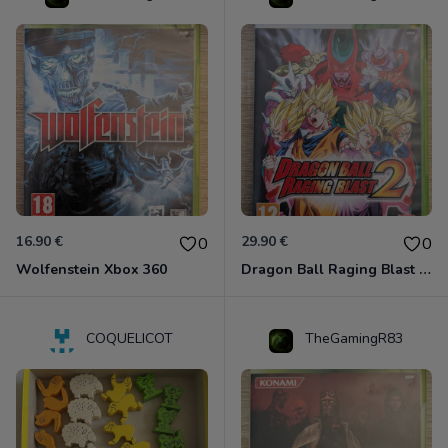
16.90 €
29.90 €
0
0
Wolfenstein Xbox 360
Dragon Ball Raging Blast 2 Xbox 360
COQUELICOT
TheGamingR83