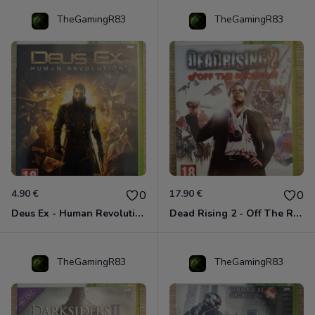
TheGamingR83
TheGamingR83
4.90 €
17.90 €
0
0
Deus Ex - Human Revolution Xbox 360
Dead Rising 2 - Off The Record Xbox 360
TheGamingR83
TheGamingR83