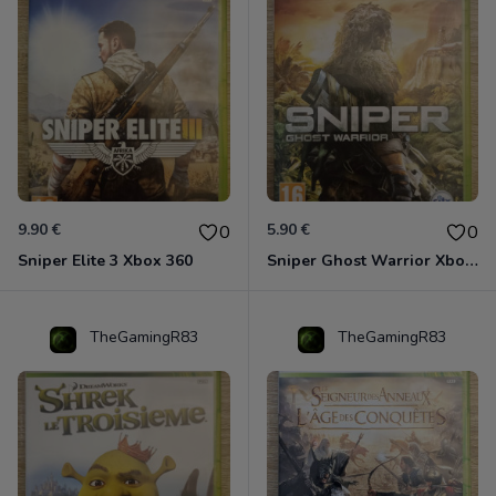
9.90 €
5.90 €
0
0
Sniper Elite 3 Xbox 360
Sniper Ghost Warrior Xbox 360
TheGamingR83
TheGamingR83