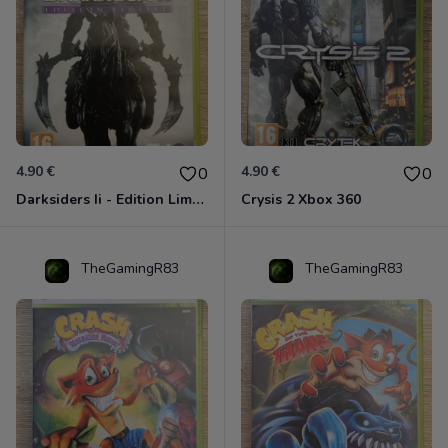
4.90 €
4.90 €
0
0
Darksiders Ii - Edition Limitée Xbox 360
Crysis 2 Xbox 360
TheGamingR83
TheGamingR83