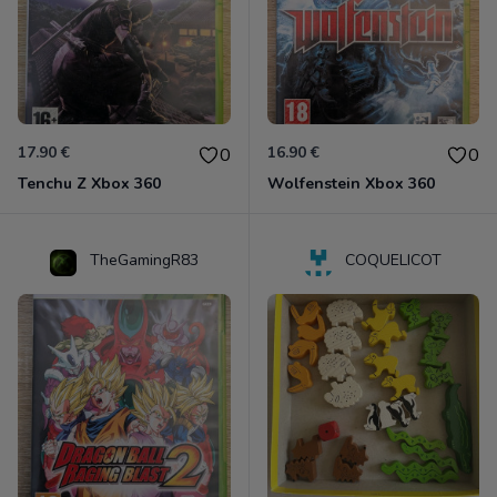
17.90 €
16.90 €
0
0
Tenchu Z Xbox 360
Wolfenstein Xbox 360
TheGamingR83
COQUELICOT