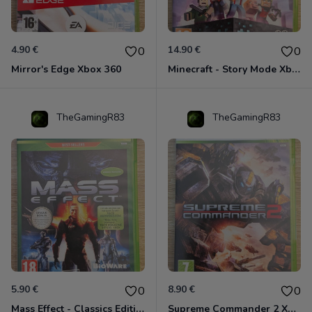
4.90 €
14.90 €
0
0
Mirror's Edge Xbox 360
Minecraft - Story Mode Xbox 360
TheGamingR83
TheGamingR83
5.90 €
8.90 €
0
0
Mass Effect - Classics Edition Xbox 360
Supreme Commander 2 Xbox 360