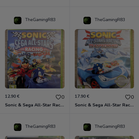
TheGamingR83
TheGamingR83
12.90 €
17.90 €
0
0
Sonic & Sega All-Star Racing avec Banjo-Kazooie Xbox 360
Sonic & Sega All-Star Racing - Transformed Xbox 360
TheGamingR83
TheGamingR83