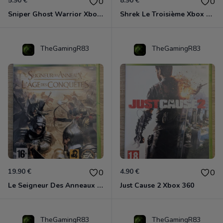
5.90 €
8.90 €
0
0
Sniper Ghost Warrior Xbox 360
Shrek Le Troisième Xbox 360
TheGamingR83
TheGamingR83
19.90 €
4.90 €
0
0
Le Seigneur Des Anneaux - L'âge Des Conquêtes Xbox 360
Just Cause 2 Xbox 360
TheGamingR83
TheGamingR83