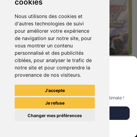
cookies
Nous utilisons des cookies et
d'autres technologies de suivi
pour améliorer votre expérience
de navigation sur notre site, pour
vous montrer un contenu
personnalisé et des publicités
ciblées, pour analyser le trafic de
19.90 €
19.90 €
0
0
notre site et pour comprendre la
Castlevania : Lords Of Shadow Xbox 360
Cars 3 - Course Vers La Victoire Xbox 360
provenance de nos visiteurs.
Grenier du Geek
J'accepte
TheGamingR83
TheGamingR83
Télécharge notre app pour une expérience optimale !
Je refuse
Télécharger l'app
Changer mes préférences
Plus tard
Vendre