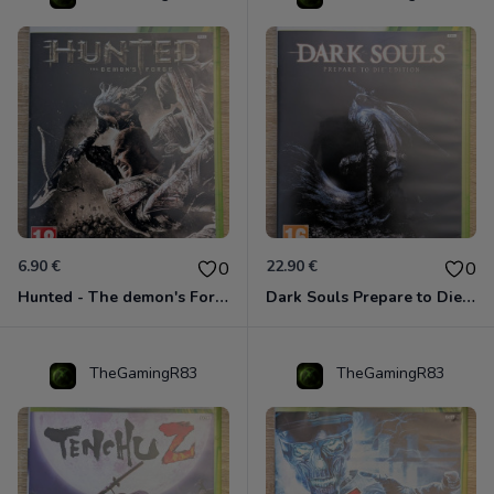
6.90 €
22.90 €
0
0
Hunted - The demon's Forge Xbox 360 (Complet CIB)
Dark Souls Prepare to Die Edition XBOX 360
TheGamingR83
TheGamingR83