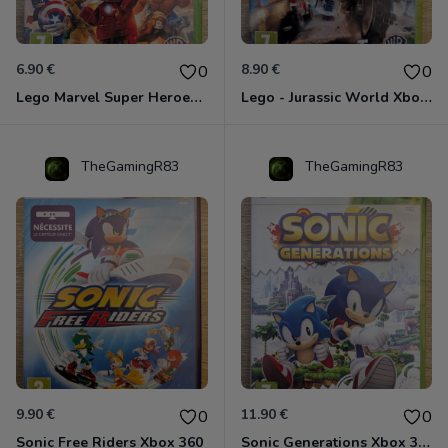
6.90 €
8.90 €
0
0
Lego Marvel Super Heroes Xbox 360
Lego - Jurassic World Xbox 360
TheGamingR83
TheGamingR83
9.90 €
11.90 €
0
0
Sonic Free Riders Xbox 360
Sonic Generations Xbox 360