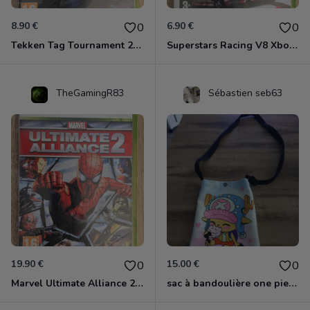
8.90 €
6.90 €
0
0
Tekken Tag Tournament 2 Xbox 360
Superstars Racing V8 Xbox 360
TheGamingR83
Sébastien seb63
19.90 €
15.00 €
0
0
Marvel Ultimate Alliance 2 Xbox 360
sac à bandoulière one piece chopper