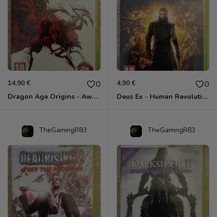
14.90 €
4.90 €
0
0
Dragon Age Origins - Awakening Xbox 360
Deus Ex - Human Revolution Xbox 360
TheGamingR83
TheGamingR83