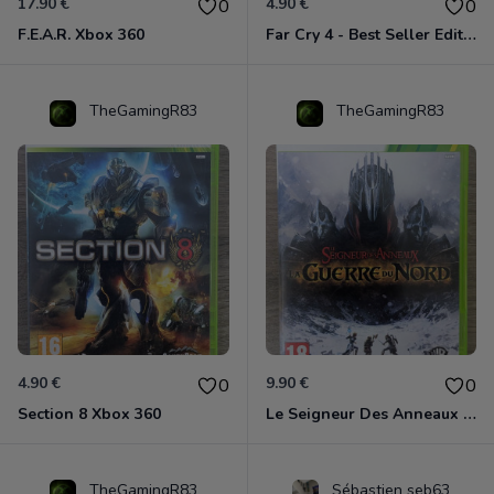
17.90 €
4.90 €
0
0
F.E.A.R. Xbox 360
Far Cry 4 - Best Seller Edition Xbox 360
TheGamingR83
TheGamingR83
4.90 €
9.90 €
0
0
Section 8 Xbox 360
Le Seigneur Des Anneaux - La Guerre Du Nord Xbox 360
TheGamingR83
Sébastien seb63