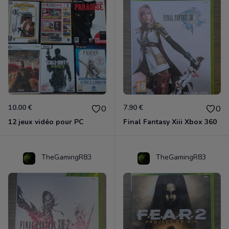
10.00 €
7.90 €
0
0
12 jeux vidéo pour PC
Final Fantasy Xiii Xbox 360
TheGamingR83
TheGamingR83