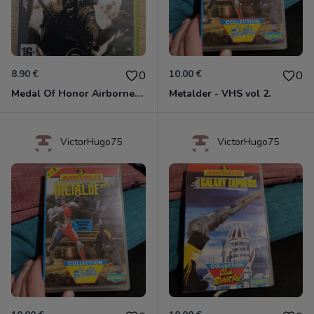
8.90 €
10.00 €
0
0
Medal Of Honor Airborne Xbox 360
Metalder - VHS vol 2.
VictorHugo75
VictorHugo75