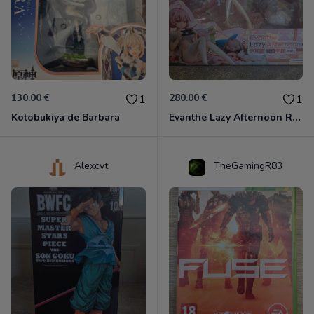
130.00 €
280.00 €
1
1
Kotobukiya de Barbara
Evanthe Lazy Afternoon Red Pride of Eden
Alexcvt
TheGamingR83