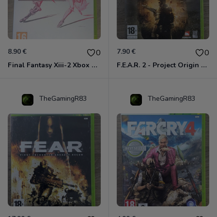
8.90 €
7.90 €
0
0
Final Fantasy Xiii-2 Xbox 360
F.E.A.R. 2 - Project Origin Xbox 360
TheGamingR83
TheGamingR83