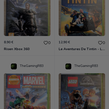
8.90 €
12.90 €
0
0
Risen Xbox 360
Le Aventures De Tintin - Le Secret De La Licorne Xbox 360
TheGamingR83
TheGamingR83