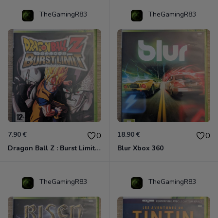
TheGamingR83
TheGamingR83
7.90 €
18.90 €
0
0
Dragon Ball Z : Burst Limit Xbox 360
Blur Xbox 360
TheGamingR83
TheGamingR83