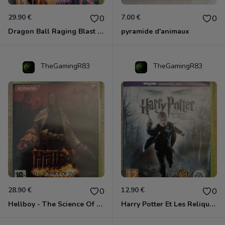
29.90 €
7.00 €
0
0
Dragon Ball Raging Blast 2 Xbox 360
pyramide d'animaux
TheGamingR83
TheGamingR83
28.90 €
12.90 €
0
0
Hellboy - The Science Of Evil Xbox 360
Harry Potter Et Les Reliques De La Mort - 1ère Partie Xbox 360