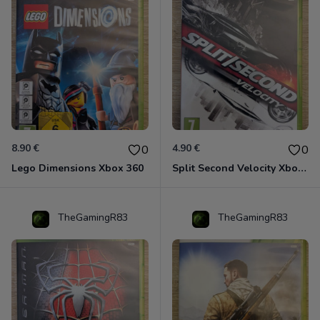
8.90 €
4.90 €
0
0
Lego Dimensions Xbox 360
Split Second Velocity Xbox 360
TheGamingR83
TheGamingR83