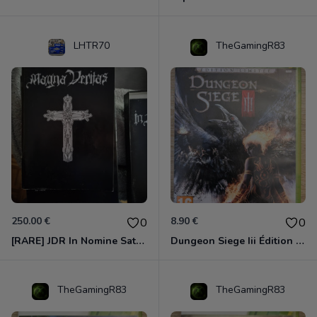
LHTR70
TheGamingR83
250.00 €
8.90 €
0
0
[RARE] JDR In Nomine Satanis / Magna Veritas – 1ère Édition BOÎTE (DOS BLANC, 1989) - CROC / Siroz
Dungeon Siege Iii Édition Limitée - Vf Intégrale Xbox 360
TheGamingR83
TheGamingR83