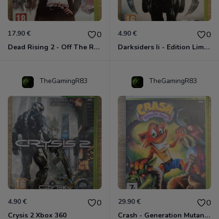
17.90 €
4.90 €
0
0
Dead Rising 2 - Off The Record Xbox 360
Darksiders Ii - Edition Limitée Xbox 360
TheGamingR83
TheGamingR83
4.90 €
29.90 €
0
0
Crysis 2 Xbox 360
Crash - Generation Mutant Xbox 360