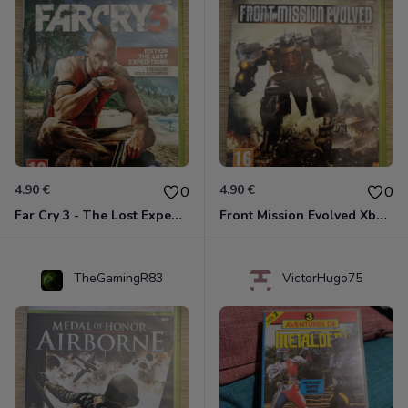
4.90 €
4.90 €
0
0
Far Cry 3 - The Lost Expeditions - Edition Spéciale Xbox 360
Front Mission Evolved Xbox 360
TheGamingR83
VictorHugo75