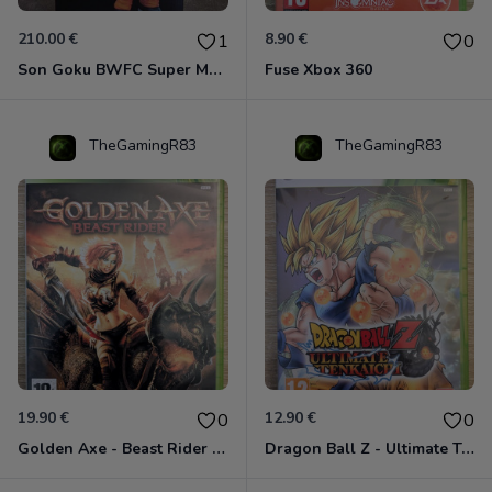
210.00 €
8.90 €
1
0
Son Goku BWFC Super Master Stars
Fuse Xbox 360
TheGamingR83
TheGamingR83
19.90 €
12.90 €
0
0
Golden Axe - Beast Rider Xbox 360
Dragon Ball Z - Ultimate Tenkaichi Xbox 360