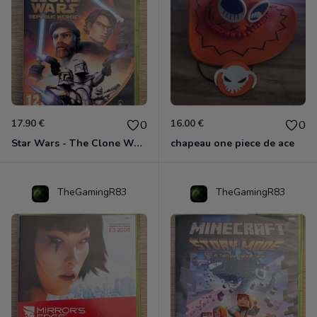
17.90 €
16.00 €
0
0
Star Wars - The Clone Wars - Les Héros De La République Xbox 360
chapeau one piece de ace
TheGamingR83
TheGamingR83