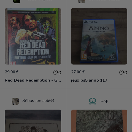
29.90 €
27.00 €
0
0
Red Dead Redemption - Game Of The Year Xbox 360
jeux ps5 anno 117
Sébastien seb63
.t..r.p.