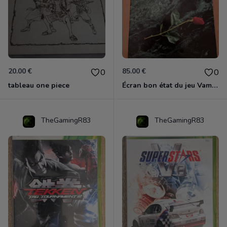
20.00 €
85.00 €
0
0
tableau one piece
Écran bon état du jeu Vampire et livre de règles « la mascarade » état d’usage
TheGamingR83
TheGamingR83