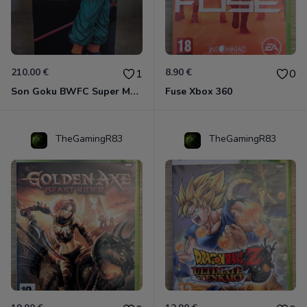
210.00 €
8.90 €
1
0
Son Goku BWFC Super Master Stars
Fuse Xbox 360
TheGamingR83
TheGamingR83