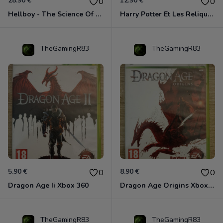
28.90 €
12.90 €
0
0
Hellboy - The Science Of Evil Xbox 360
Harry Potter Et Les Reliques De La Mort - 1ère Partie Xbox 360
TheGamingR83
TheGamingR83
5.90 €
8.90 €
0
0
Dragon Age Ii Xbox 360
Dragon Age Origins Xbox 360
TheGamingR83
TheGamingR83