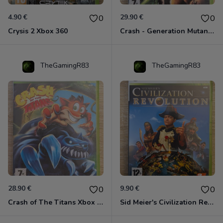
4.90 €
29.90 €
0
0
Crysis 2 Xbox 360
Crash - Generation Mutant Xbox 360
TheGamingR83
TheGamingR83
28.90 €
9.90 €
0
0
Crash of The Titans Xbox 360
Sid Meier's Civilization Revolution Xbox 360