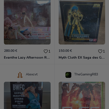
280.00 €
150.00 €
1
1
Evanthe Lazy Afternoon Red Pride of Eden
Myth Cloth EX Saga des Gémeaux
Alexcvt
TheGamingR83