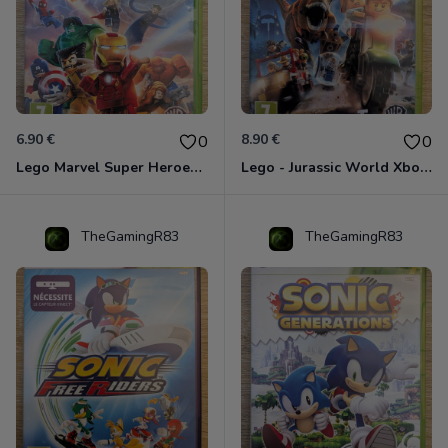
6.90 €
8.90 €
0
0
Lego Marvel Super Heroes Xbox 360
Lego - Jurassic World Xbox 360
TheGamingR83
TheGamingR83