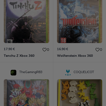
17.90 €
16.90 €
0
0
Tenchu Z Xbox 360
Wolfenstein Xbox 360
TheGamingR83
COQUELICOT