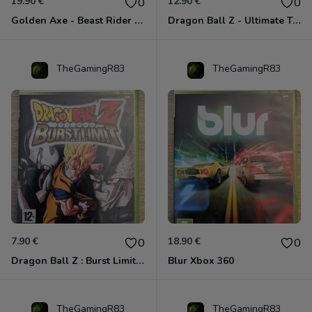
19.90 €
12.90 €
0
0
Golden Axe - Beast Rider Xbox 360
Dragon Ball Z - Ultimate Tenkaichi Xbox 360
TheGamingR83
TheGamingR83
7.90 €
18.90 €
0
0
Dragon Ball Z : Burst Limit Xbox 360
Blur Xbox 360
TheGamingR83
TheGamingR83