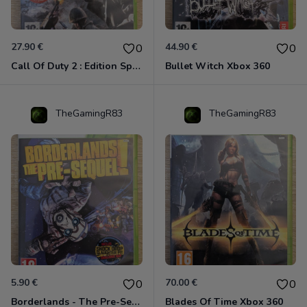
27.90 €
44.90 €
0
0
Call Of Duty 2 : Edition Spéciale Xbox 360 GOTY
Bullet Witch Xbox 360
TheGamingR83
TheGamingR83
5.90 €
70.00 €
0
0
Borderlands - The Pre-Sequel ! Xbox 360
Blades Of Time Xbox 360