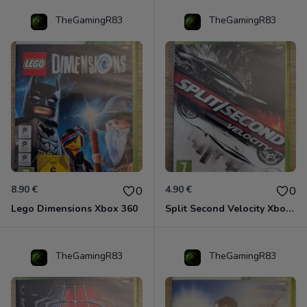
TheGamingR83
TheGamingR83
8.90 €
4.90 €
0
0
Lego Dimensions Xbox 360
Split Second Velocity Xbox 360
TheGamingR83
TheGamingR83