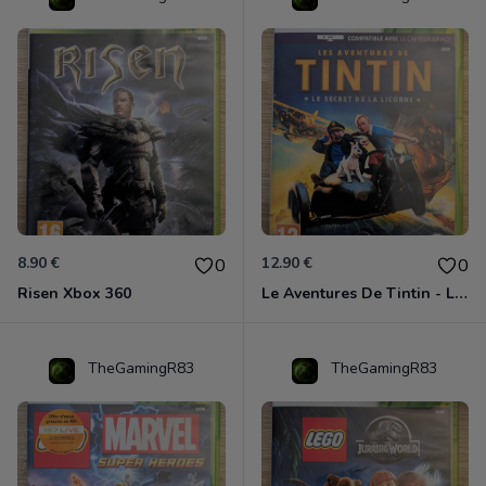
8.90 €
12.90 €
0
0
Risen Xbox 360
Le Aventures De Tintin - Le Secret De La Licorne Xbox 360
TheGamingR83
TheGamingR83