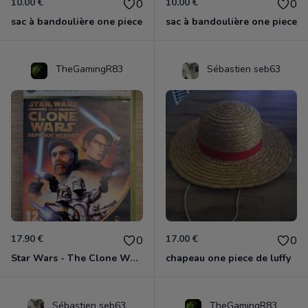
10.00 €
10.00 €
0
0
sac à bandoulière one piece
sac à bandoulière one piece
TheGamingR83
Sébastien seb63
17.90 €
17.00 €
0
0
Star Wars - The Clone Wars - Les Héros De La République Xbox 360
chapeau one piece de luffy
Sébastien seb63
TheGamingR83