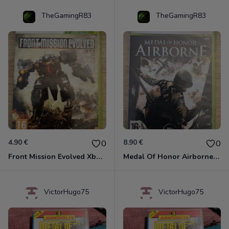
TheGamingR83
TheGamingR83
4.90 €
8.90 €
0
0
Front Mission Evolved Xbox 360
Medal Of Honor Airborne Xbox 360
VictorHugo75
VictorHugo75