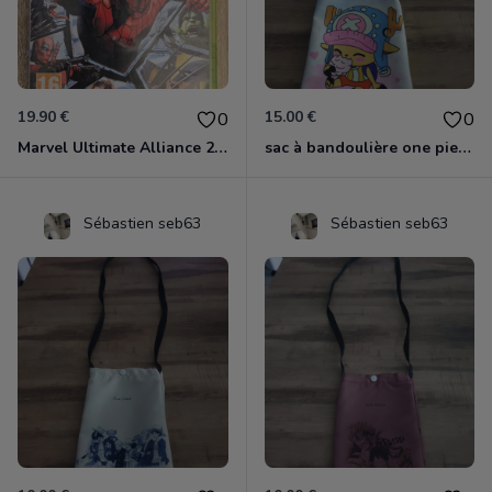
19.90 €
15.00 €
0
0
Marvel Ultimate Alliance 2 Xbox 360
sac à bandoulière one piece chopper
Sébastien seb63
Sébastien seb63