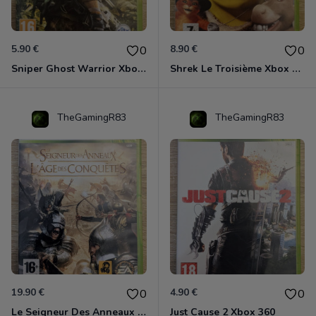
5.90 €
8.90 €
0
0
Sniper Ghost Warrior Xbox 360
Shrek Le Troisième Xbox 360
TheGamingR83
TheGamingR83
19.90 €
4.90 €
0
0
Le Seigneur Des Anneaux - L'âge Des Conquêtes Xbox 360
Just Cause 2 Xbox 360