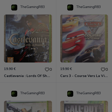
TheGamingR83
TheGamingR83
19.90 €
19.90 €
0
0
Castlevania : Lords Of Shadow Xbox 360
Cars 3 - Course Vers La Victoire Xbox 360
TheGamingR83
TheGamingR83