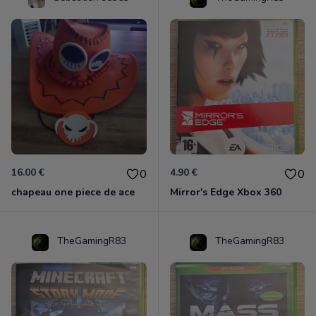
16.00 €
4.90 €
0
0
chapeau one piece de ace
Mirror's Edge Xbox 360
TheGamingR83
TheGamingR83