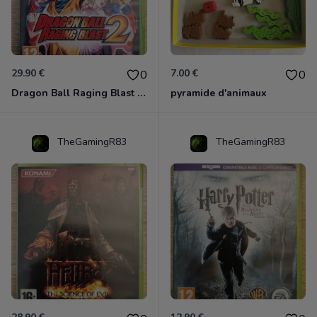
29.90 €
7.00 €
0
0
Dragon Ball Raging Blast 2 Xbox 360
pyramide d'animaux
TheGamingR83
TheGamingR83