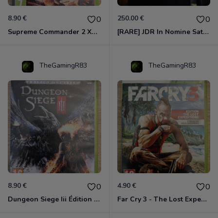
8.90 €
250.00 €
0
0
Supreme Commander 2 Xbox 360
[RARE] JDR In Nomine Satanis / Magna Veritas – 1ère Édition BOÎTE (DOS BLANC, 1989) - CROC / Siroz
TheGamingR83
TheGamingR83
8.90 €
4.90 €
0
0
Dungeon Siege Iii Édition Limitée - Vf Intégrale Xbox 360
Far Cry 3 - The Lost Expeditions - Edition Spéciale Xbox 360