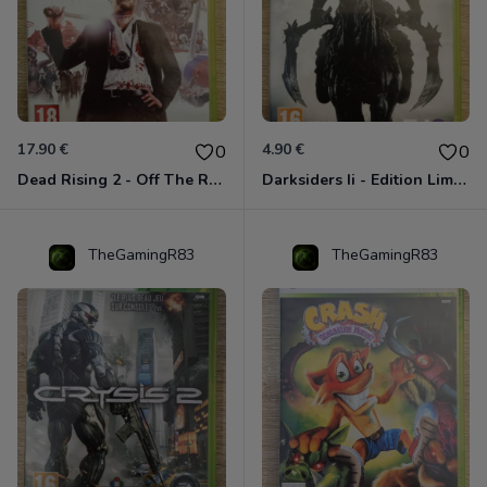
17.90 €
4.90 €
0
0
Dead Rising 2 - Off The Record Xbox 360
Darksiders Ii - Edition Limitée Xbox 360
TheGamingR83
TheGamingR83