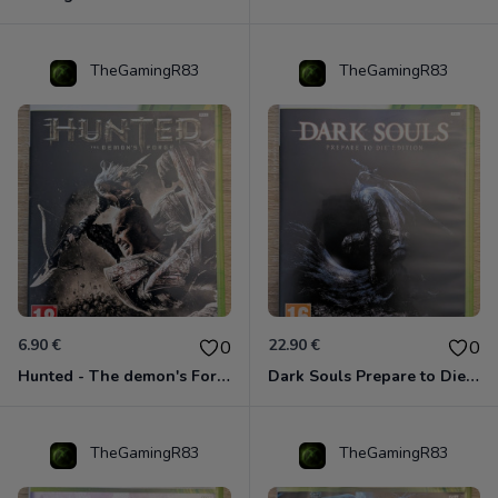
TheGamingR83
TheGamingR83
6.90 €
22.90 €
0
0
Hunted - The demon's Forge Xbox 360 (Complet CIB)
Dark Souls Prepare to Die Edition XBOX 360
TheGamingR83
TheGamingR83