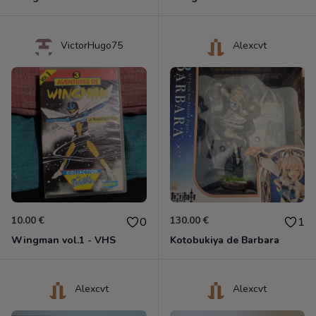
VictorHugo75
Alexcvt
10.00 €
130.00 €
0
1
Wingman vol.1 - VHS
Kotobukiya de Barbara
Alexcvt
Alexcvt