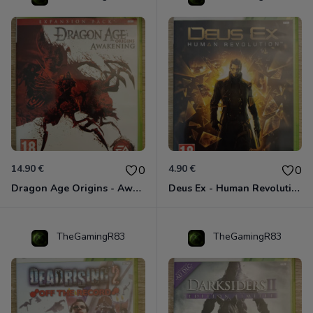
14.90 €
4.90 €
0
0
Dragon Age Origins - Awakening Xbox 360
Deus Ex - Human Revolution Xbox 360
TheGamingR83
TheGamingR83