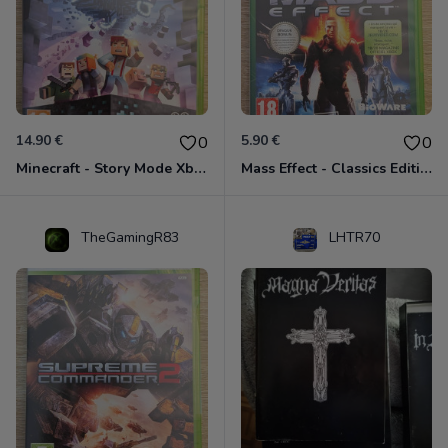
14.90 €
5.90 €
0
0
Minecraft - Story Mode Xbox 360
Mass Effect - Classics Edition Xbox 360
TheGamingR83
LHTR70