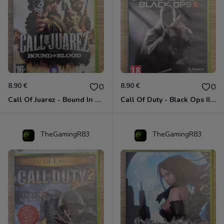
8.90 €
8.90 €
0
0
Call Of Juarez - Bound In Blood Xbox 360
Call Of Duty - Black Ops II Xbox 360
TheGamingR83
TheGamingR83