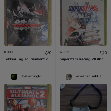
8.90 €
6.90 €
0
0
Tekken Tag Tournament 2 Xbox 360
Superstars Racing V8 Xbox 360
TheGamingR83
Sébastien seb63