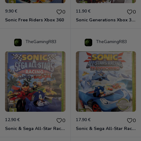
9.90 €
11.90 €
0
0
Sonic Free Riders Xbox 360
Sonic Generations Xbox 360
TheGamingR83
TheGamingR83
12.90 €
17.90 €
0
0
Sonic & Sega All-Star Racing avec Banjo-Kazooie Xbox 360
Sonic & Sega All-Star Racing - Transformed Xbox 360