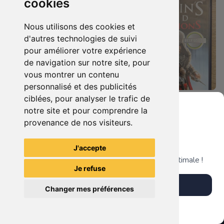
cookies
Nous utilisons des cookies et
d'autres technologies de suivi
pour améliorer votre expérience
de navigation sur notre site, pour
vous montrer un contenu
personnalisé et des publicités
ciblées, pour analyser le trafic de
7.90 €
4.90 €
0
0
notre site et pour comprendre la
Duo : The Elder Scrolls Iv - Oblivion + Bioshock Xbox 360
Assassin's Creed - Revelations - Classics Edition Xbox 360
provenance de nos visiteurs.
Grenier du Geek
J'accepte
TheGamingR83
TheGamingR83
Télécharge notre app pour une expérience optimale !
Je refuse
Télécharger l'app
Changer mes préférences
Plus tard
Vendre