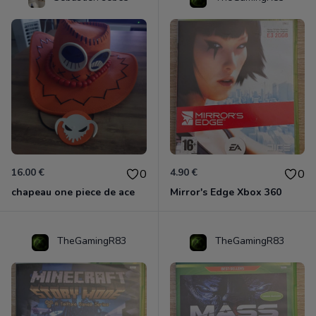
16.00 €
4.90 €
0
0
chapeau one piece de ace
Mirror's Edge Xbox 360
TheGamingR83
TheGamingR83