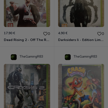
17.90 €
4.90 €
0
0
Dead Rising 2 - Off The Record Xbox 360
Darksiders Ii - Edition Limitée Xbox 360
TheGamingR83
TheGamingR83