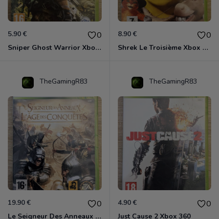
5.90 €
8.90 €
0
0
Sniper Ghost Warrior Xbox 360
Shrek Le Troisième Xbox 360
TheGamingR83
TheGamingR83
19.90 €
4.90 €
0
0
Le Seigneur Des Anneaux - L'âge Des Conquêtes Xbox 360
Just Cause 2 Xbox 360