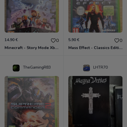
14.90 €
5.90 €
0
0
Minecraft - Story Mode Xbox 360
Mass Effect - Classics Edition Xbox 360
TheGamingR83
LHTR70