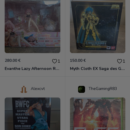
280.00 €
150.00 €
1
1
Evanthe Lazy Afternoon Red Pride of Eden
Myth Cloth EX Saga des Gémeaux
Alexcvt
TheGamingR83