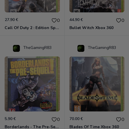
27.90 €
44.90 €
0
0
Call Of Duty 2 : Edition Spéciale Xbox 360 GOTY
Bullet Witch Xbox 360
TheGamingR83
TheGamingR83
5.90 €
70.00 €
0
0
Borderlands - The Pre-Sequel ! Xbox 360
Blades Of Time Xbox 360