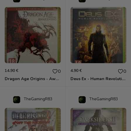
14.90 €
4.90 €
0
0
Dragon Age Origins - Awakening Xbox 360
Deus Ex - Human Revolution Xbox 360
TheGamingR83
TheGamingR83