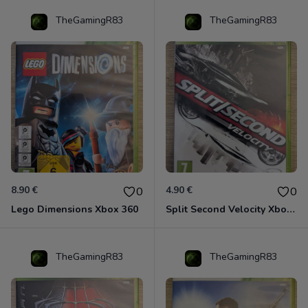
TheGamingR83
TheGamingR83
8.90 €
4.90 €
0
0
Lego Dimensions Xbox 360
Split Second Velocity Xbox 360
TheGamingR83
TheGamingR83