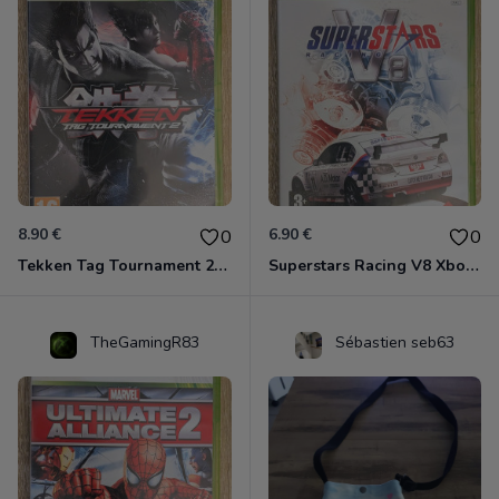
8.90 €
6.90 €
0
0
Tekken Tag Tournament 2 Xbox 360
Superstars Racing V8 Xbox 360
TheGamingR83
Sébastien seb63