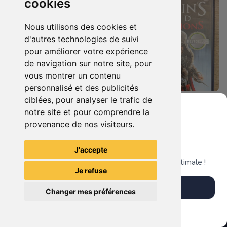
cookies
Nous utilisons des cookies et
d'autres technologies de suivi
pour améliorer votre expérience
de navigation sur notre site, pour
vous montrer un contenu
personnalisé et des publicités
ciblées, pour analyser le trafic de
7.90 €
4.90 €
0
0
notre site et pour comprendre la
Duo : The Elder Scrolls Iv - Oblivion + Bioshock Xbox 360
Assassin's Creed - Revelations - Classics Edition Xbox 360
provenance de nos visiteurs.
Grenier du Geek
J'accepte
TheGamingR83
TheGamingR83
Télécharge notre app pour une expérience optimale !
Je refuse
Télécharger l'app
Changer mes préférences
Plus tard
Vendre