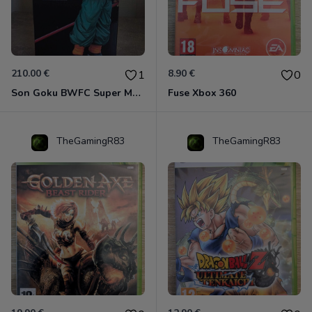
210.00 €
8.90 €
1
0
Son Goku BWFC Super Master Stars
Fuse Xbox 360
TheGamingR83
TheGamingR83