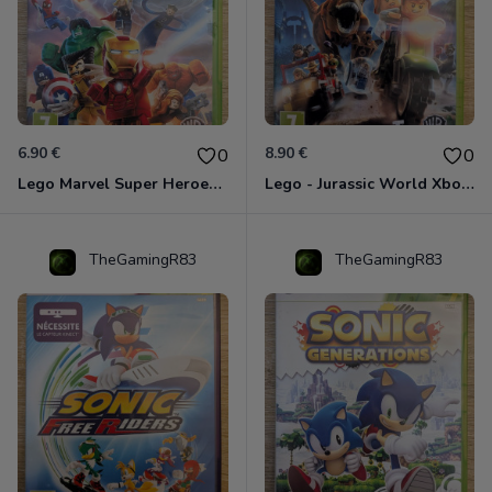
6.90 €
8.90 €
0
0
Lego Marvel Super Heroes Xbox 360
Lego - Jurassic World Xbox 360
TheGamingR83
TheGamingR83