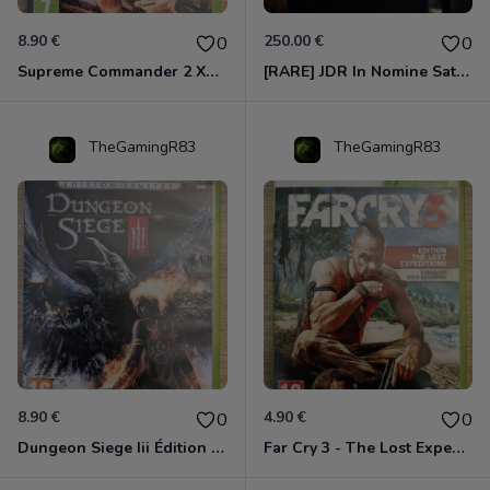
8.90 €
250.00 €
0
0
Supreme Commander 2 Xbox 360
[RARE] JDR In Nomine Satanis / Magna Veritas – 1ère Édition BOÎTE (DOS BLANC, 1989) - CROC / Siroz
TheGamingR83
TheGamingR83
8.90 €
4.90 €
0
0
Dungeon Siege Iii Édition Limitée - Vf Intégrale Xbox 360
Far Cry 3 - The Lost Expeditions - Edition Spéciale Xbox 360