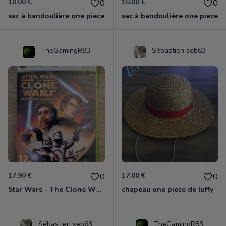
10.00 €
10.00 €
0
0
sac à bandoulière one piece
sac à bandoulière one piece
TheGamingR83
Sébastien seb63
17.90 €
17.00 €
0
0
Star Wars - The Clone Wars - Les Héros De La République Xbox 360
chapeau one piece de luffy
Sébastien seb63
TheGamingR83