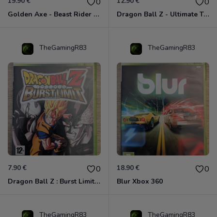
19.90 €
12.90 €
0
0
Golden Axe - Beast Rider Xbox 360
Dragon Ball Z - Ultimate Tenkaichi Xbox 360
TheGamingR83
TheGamingR83
7.90 €
18.90 €
0
0
Dragon Ball Z : Burst Limit Xbox 360
Blur Xbox 360
TheGamingR83
TheGamingR83