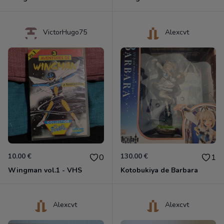
VictorHugo75
Alexcvt
10.00 €
130.00 €
0
1
Wingman vol.1 - VHS
Kotobukiya de Barbara
Alexcvt
Alexcvt