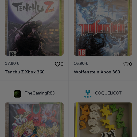
17.90 €
16.90 €
0
0
Tenchu Z Xbox 360
Wolfenstein Xbox 360
TheGamingR83
COQUELICOT