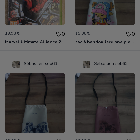
19.90 €
15.00 €
0
0
Marvel Ultimate Alliance 2 Xbox 360
sac à bandoulière one piece chopper
Sébastien seb63
Sébastien seb63