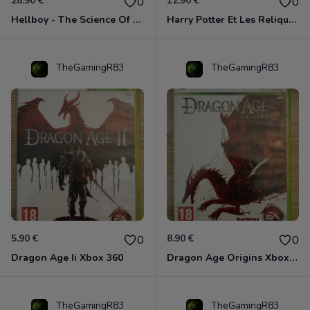
28.90 €
12.90 €
0
0
Hellboy - The Science Of Evil Xbox 360
Harry Potter Et Les Reliques De La Mort - 1ère Partie Xbox 360
TheGamingR83
TheGamingR83
5.90 €
8.90 €
0
0
Dragon Age Ii Xbox 360
Dragon Age Origins Xbox 360
TheGamingR83
TheGamingR83