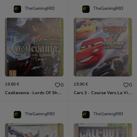
TheGamingR83
TheGamingR83
19.90 €
19.90 €
0
0
Castlevania : Lords Of Shadow Xbox 360
Cars 3 - Course Vers La Victoire Xbox 360
TheGamingR83
TheGamingR83