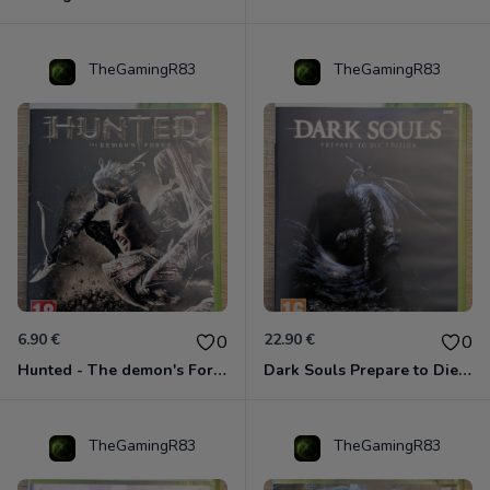
TheGamingR83
TheGamingR83
6.90 €
22.90 €
0
0
Hunted - The demon's Forge Xbox 360 (Complet CIB)
Dark Souls Prepare to Die Edition XBOX 360
TheGamingR83
TheGamingR83