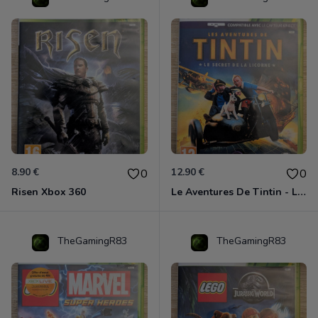
8.90 €
12.90 €
0
0
Risen Xbox 360
Le Aventures De Tintin - Le Secret De La Licorne Xbox 360
TheGamingR83
TheGamingR83