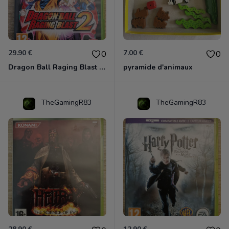
29.90 €
7.00 €
0
0
Dragon Ball Raging Blast 2 Xbox 360
pyramide d'animaux
TheGamingR83
TheGamingR83