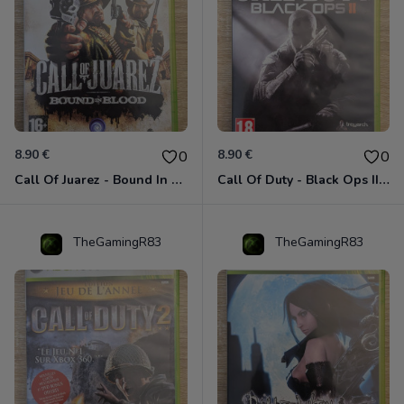
8.90 €
8.90 €
0
0
Call Of Juarez - Bound In Blood Xbox 360
Call Of Duty - Black Ops II Xbox 360
TheGamingR83
TheGamingR83