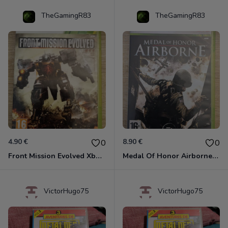
TheGamingR83
TheGamingR83
4.90 €
8.90 €
0
0
Front Mission Evolved Xbox 360
Medal Of Honor Airborne Xbox 360
VictorHugo75
VictorHugo75