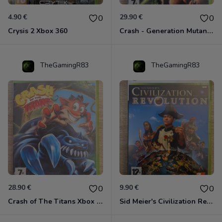
4.90 €
29.90 €
0
0
Crysis 2 Xbox 360
Crash - Generation Mutant Xbox 360
TheGamingR83
TheGamingR83
28.90 €
9.90 €
0
0
Crash of The Titans Xbox 360
Sid Meier's Civilization Revolution Xbox 360