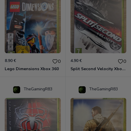
8.90 €
4.90 €
0
0
Lego Dimensions Xbox 360
Split Second Velocity Xbox 360
TheGamingR83
TheGamingR83