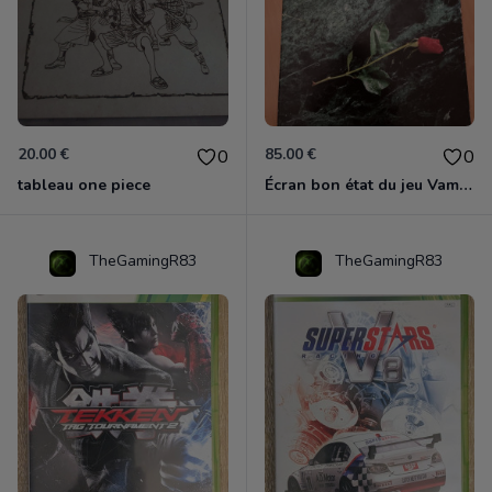
20.00 €
85.00 €
0
0
tableau one piece
Écran bon état du jeu Vampire et livre de règles « la mascarade » état d’usage
TheGamingR83
TheGamingR83