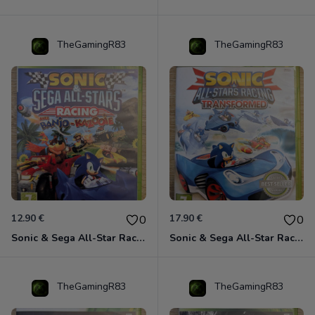
TheGamingR83
TheGamingR83
12.90 €
17.90 €
0
0
Sonic & Sega All-Star Racing avec Banjo-Kazooie Xbox 360
Sonic & Sega All-Star Racing - Transformed Xbox 360
TheGamingR83
TheGamingR83