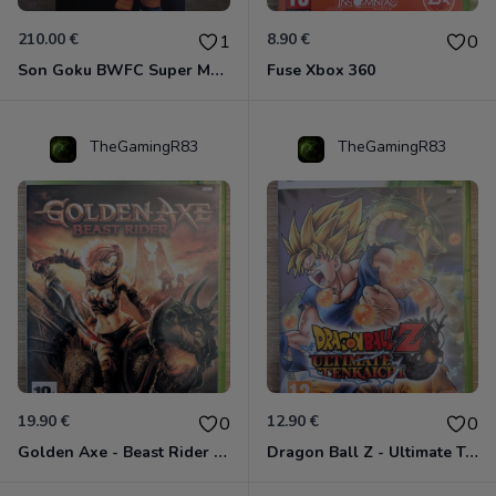
210.00 €
8.90 €
1
0
Son Goku BWFC Super Master Stars
Fuse Xbox 360
TheGamingR83
TheGamingR83
19.90 €
12.90 €
0
0
Golden Axe - Beast Rider Xbox 360
Dragon Ball Z - Ultimate Tenkaichi Xbox 360