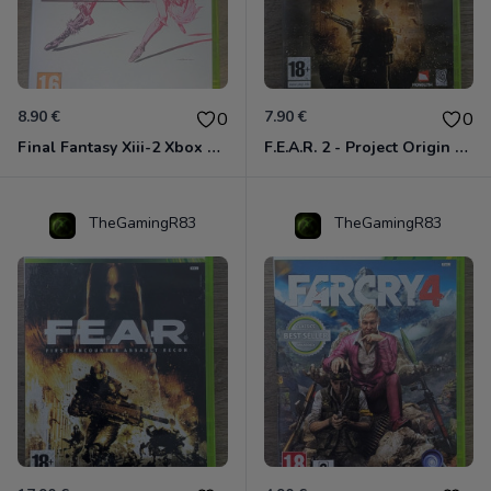
8.90 €
7.90 €
0
0
Final Fantasy Xiii-2 Xbox 360
F.E.A.R. 2 - Project Origin Xbox 360
TheGamingR83
TheGamingR83