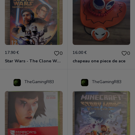
17.90 €
16.00 €
0
0
Star Wars - The Clone Wars - Les Héros De La République Xbox 360
chapeau one piece de ace
TheGamingR83
TheGamingR83