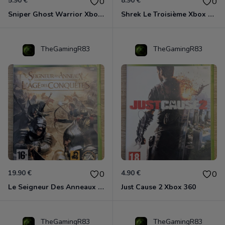
5.90 €
8.90 €
0
0
Sniper Ghost Warrior Xbox 360
Shrek Le Troisième Xbox 360
TheGamingR83
TheGamingR83
19.90 €
4.90 €
0
0
Le Seigneur Des Anneaux - L'âge Des Conquêtes Xbox 360
Just Cause 2 Xbox 360
TheGamingR83
TheGamingR83