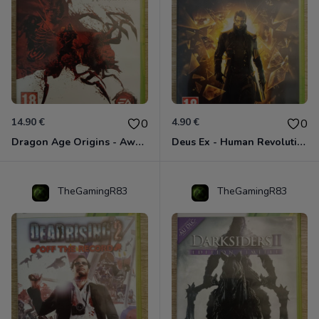
14.90 €
4.90 €
0
0
Dragon Age Origins - Awakening Xbox 360
Deus Ex - Human Revolution Xbox 360
TheGamingR83
TheGamingR83