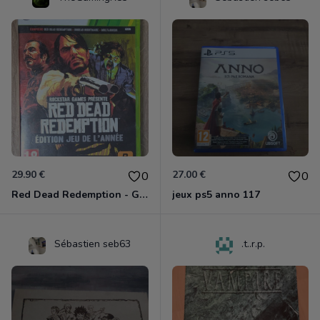
29.90 €
27.00 €
0
0
Red Dead Redemption - Game Of The Year Xbox 360
jeux ps5 anno 117
Sébastien seb63
.t..r.p.