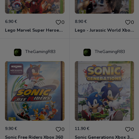
6.90 €
8.90 €
0
0
Lego Marvel Super Heroes Xbox 360
Lego - Jurassic World Xbox 360
TheGamingR83
TheGamingR83
9.90 €
11.90 €
0
0
Sonic Free Riders Xbox 360
Sonic Generations Xbox 360