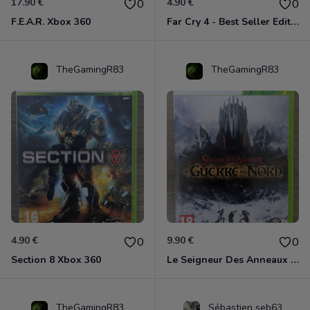
17.90 €
4.90 €
0
0
F.E.A.R. Xbox 360
Far Cry 4 - Best Seller Edition Xbox 360
TheGamingR83
TheGamingR83
4.90 €
9.90 €
0
0
Section 8 Xbox 360
Le Seigneur Des Anneaux - La Guerre Du Nord Xbox 360
TheGamingR83
Sébastien seb63