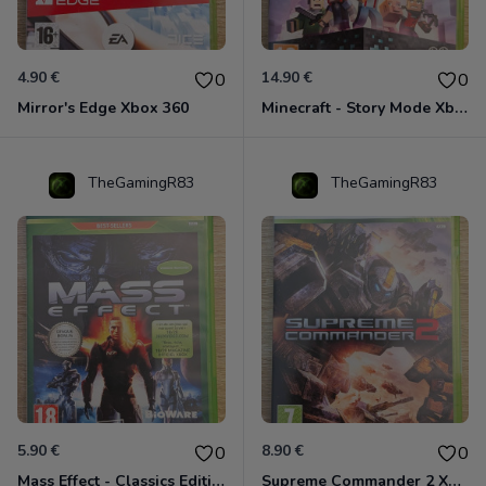
4.90 €
14.90 €
0
0
Mirror's Edge Xbox 360
Minecraft - Story Mode Xbox 360
TheGamingR83
TheGamingR83
5.90 €
8.90 €
0
0
Mass Effect - Classics Edition Xbox 360
Supreme Commander 2 Xbox 360