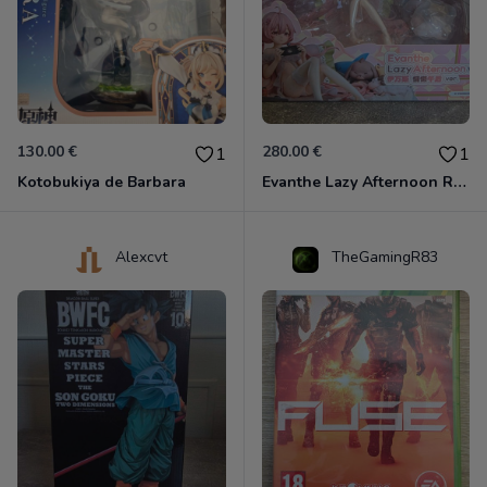
130.00 €
280.00 €
1
1
Kotobukiya de Barbara
Evanthe Lazy Afternoon Red Pride of Eden
Alexcvt
TheGamingR83