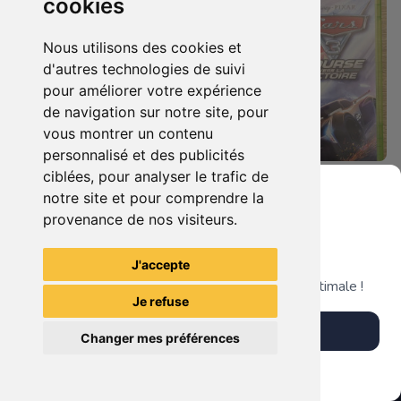
cookies
Nous utilisons des cookies et
d'autres technologies de suivi
pour améliorer votre expérience
de navigation sur notre site, pour
vous montrer un contenu
personnalisé et des publicités
ciblées, pour analyser le trafic de
19.90 €
19.90 €
0
0
notre site et pour comprendre la
Castlevania : Lords Of Shadow Xbox 360
Cars 3 - Course Vers La Victoire Xbox 360
provenance de nos visiteurs.
Grenier du Geek
J'accepte
TheGamingR83
TheGamingR83
Télécharge notre app pour une expérience optimale !
Je refuse
Télécharger l'app
Changer mes préférences
Plus tard
Vendre