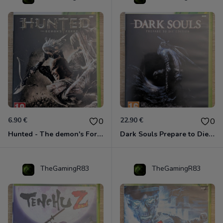
6.90 €
22.90 €
0
0
Hunted - The demon's Forge Xbox 360 (Complet CIB)
Dark Souls Prepare to Die Edition XBOX 360
TheGamingR83
TheGamingR83