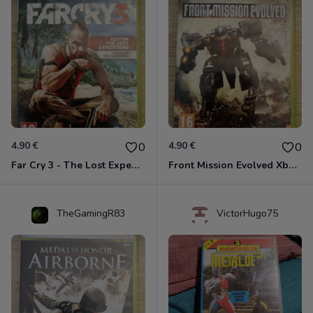
4.90 €
4.90 €
0
0
Far Cry 3 - The Lost Expeditions - Edition Spéciale Xbox 360
Front Mission Evolved Xbox 360
TheGamingR83
VictorHugo75