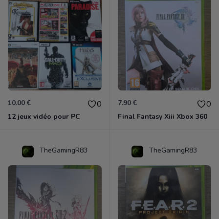
10.00 €
7.90 €
0
0
12 jeux vidéo pour PC
Final Fantasy Xiii Xbox 360
TheGamingR83
TheGamingR83