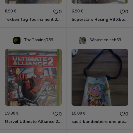
8.90 €
6.90 €
0
0
Tekken Tag Tournament 2 Xbox 360
Superstars Racing V8 Xbox 360
TheGamingR83
Sébastien seb63
19.90 €
15.00 €
0
0
Marvel Ultimate Alliance 2 Xbox 360
sac à bandoulière one piece chopper