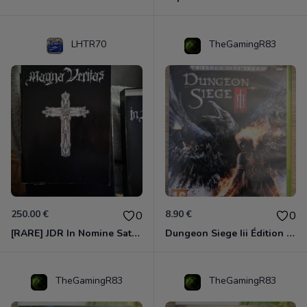
LHTR70
TheGamingR83
250.00 €
8.90 €
0
0
[RARE] JDR In Nomine Satanis / Magna Veritas – 1ère Édition BOÎTE (DOS BLANC, 1989) - CROC / Siroz
Dungeon Siege Iii Édition Limitée - Vf Intégrale Xbox 360
TheGamingR83
TheGamingR83