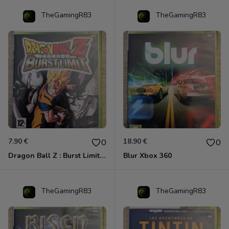
TheGamingR83
TheGamingR83
7.90 €
18.90 €
0
0
Dragon Ball Z : Burst Limit Xbox 360
Blur Xbox 360
TheGamingR83
TheGamingR83