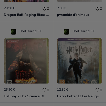
29.90 €
7.00 €
0
0
Dragon Ball Raging Blast 2 Xbox 360
pyramide d'animaux
TheGamingR83
TheGamingR83
28.90 €
12.90 €
0
0
Hellboy - The Science Of Evil Xbox 360
Harry Potter Et Les Reliques De La Mort - 1ère Partie Xbox 360