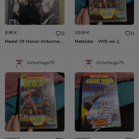
8.90 €
10.00 €
0
0
Medal Of Honor Airborne Xbox 360
Metalder - VHS vol 2.
VictorHugo75
VictorHugo75