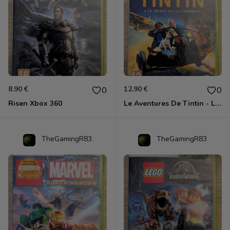
8.90 €
12.90 €
0
0
Risen Xbox 360
Le Aventures De Tintin - Le Secret De La Licorne Xbox 360
TheGamingR83
TheGamingR83