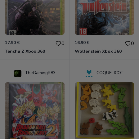
17.90 €
16.90 €
0
0
Tenchu Z Xbox 360
Wolfenstein Xbox 360
TheGamingR83
COQUELICOT