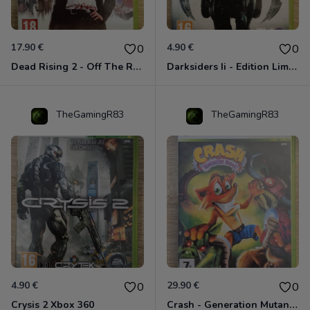
17.90 €
4.90 €
0
0
Dead Rising 2 - Off The Record Xbox 360
Darksiders Ii - Edition Limitée Xbox 360
TheGamingR83
TheGamingR83
4.90 €
29.90 €
0
0
Crysis 2 Xbox 360
Crash - Generation Mutant Xbox 360