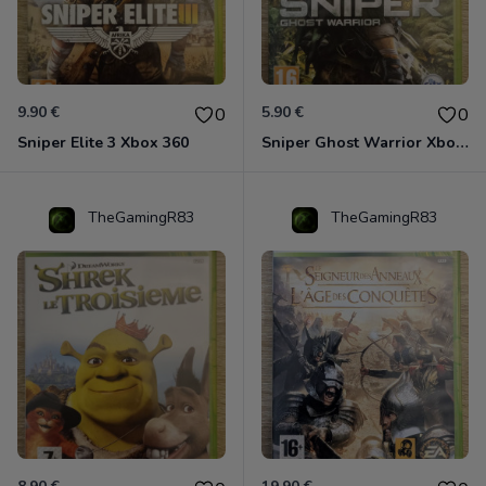
9.90 €
5.90 €
0
0
Sniper Elite 3 Xbox 360
Sniper Ghost Warrior Xbox 360
TheGamingR83
TheGamingR83