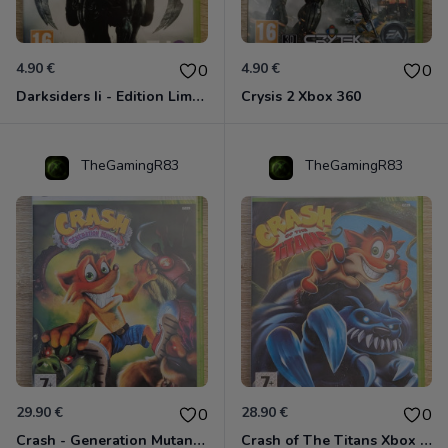
4.90 €
4.90 €
0
0
Darksiders Ii - Edition Limitée Xbox 360
Crysis 2 Xbox 360
TheGamingR83
TheGamingR83
29.90 €
28.90 €
0
0
Crash - Generation Mutant Xbox 360
Crash of The Titans Xbox 360