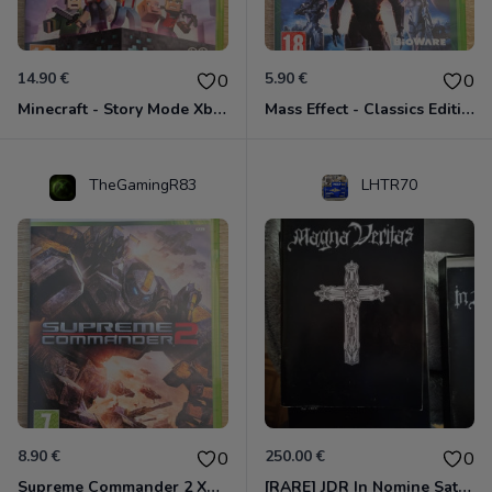
14.90 €
5.90 €
0
0
Minecraft - Story Mode Xbox 360
Mass Effect - Classics Edition Xbox 360
TheGamingR83
LHTR70
8.90 €
250.00 €
0
0
Supreme Commander 2 Xbox 360
[RARE] JDR In Nomine Satanis / Magna Veritas – 1ère Édition BOÎTE (DOS BLANC, 1989) - CROC / Siroz