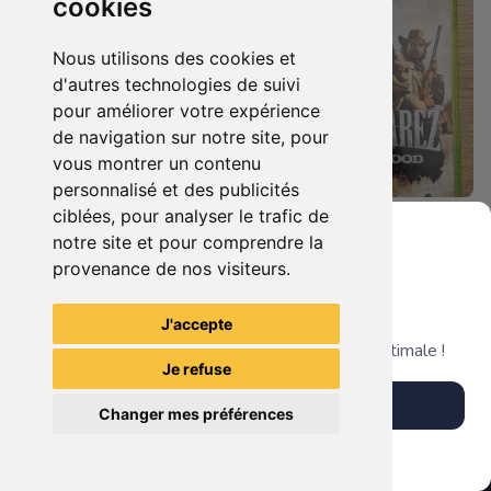
cookies
Nous utilisons des cookies et
d'autres technologies de suivi
pour améliorer votre expérience
de navigation sur notre site, pour
vous montrer un contenu
personnalisé et des publicités
ciblées, pour analyser le trafic de
19.90 €
8.90 €
0
0
notre site et pour comprendre la
Cars 3 - Course Vers La Victoire Xbox 360
Call Of Juarez - Bound In Blood Xbox 360
provenance de nos visiteurs.
Grenier du Geek
J'accepte
TheGamingR83
TheGamingR83
Télécharge notre app pour une expérience optimale !
Je refuse
Télécharger l'app
Changer mes préférences
Plus tard
Vendre