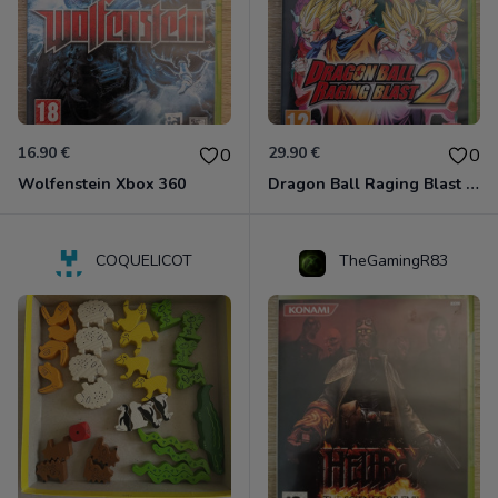
16.90 €
29.90 €
0
0
Wolfenstein Xbox 360
Dragon Ball Raging Blast 2 Xbox 360
COQUELICOT
TheGamingR83