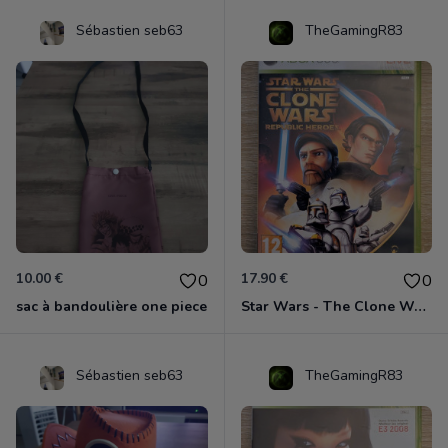
Sébastien seb63
TheGamingR83
10.00 €
17.90 €
0
0
sac à bandoulière one piece
Star Wars - The Clone Wars - Les Héros De La République Xbox 360
Sébastien seb63
TheGamingR83