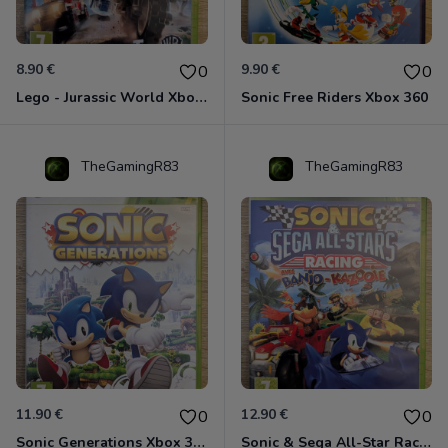
8.90 €
9.90 €
0
0
Lego - Jurassic World Xbox 360
Sonic Free Riders Xbox 360
TheGamingR83
TheGamingR83
11.90 €
12.90 €
0
0
Sonic Generations Xbox 360
Sonic & Sega All-Star Racing avec Banjo-Kazooie Xbox 360