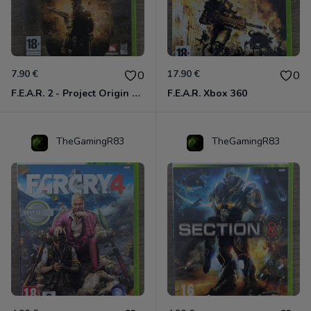
7.90 €
17.90 €
0
0
F.E.A.R. 2 - Project Origin Xbox 360
F.E.A.R. Xbox 360
TheGamingR83
TheGamingR83