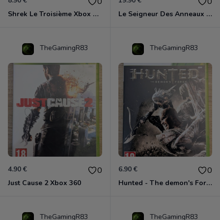
8.90 €
19.90 €
0
0
Shrek Le Troisième Xbox 360
Le Seigneur Des Anneaux - L'âge Des Conquêtes Xbox 360
TheGamingR83
TheGamingR83
4.90 €
6.90 €
0
0
Just Cause 2 Xbox 360
Hunted - The demon's Forge Xbox 360 (Complet CIB)
TheGamingR83
TheGamingR83