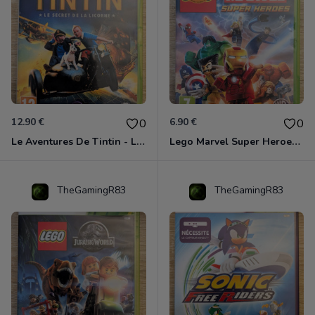
12.90 €
6.90 €
0
0
Le Aventures De Tintin - Le Secret De La Licorne Xbox 360
Lego Marvel Super Heroes Xbox 360
TheGamingR83
TheGamingR83