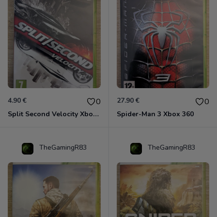
4.90 €
27.90 €
0
0
Split Second Velocity Xbox 360
Spider-Man 3 Xbox 360
TheGamingR83
TheGamingR83