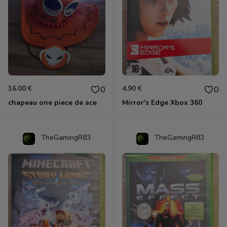
16.00 €
4.90 €
0
0
chapeau one piece de ace
Mirror's Edge Xbox 360
TheGamingR83
TheGamingR83