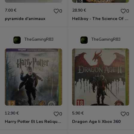
7.00 €
28.90 €
0
0
pyramide d'animaux
Hellboy - The Science Of Evil Xbox 360
TheGamingR83
TheGamingR83
12.90 €
5.90 €
0
0
Harry Potter Et Les Reliques De La Mort - 1ère Partie Xbox 360
Dragon Age Ii Xbox 360