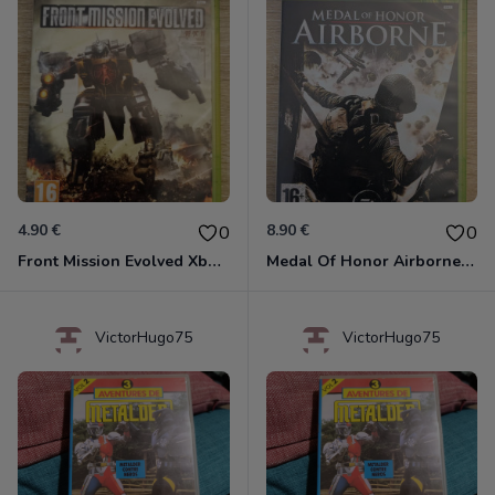
4.90 €
8.90 €
0
0
Front Mission Evolved Xbox 360
Medal Of Honor Airborne Xbox 360
VictorHugo75
VictorHugo75