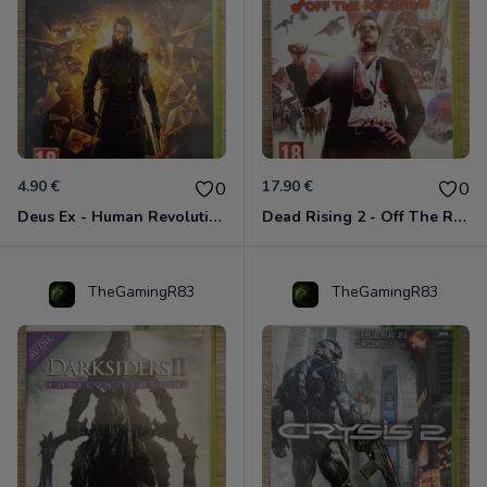
4.90 €
17.90 €
0
0
Deus Ex - Human Revolution Xbox 360
Dead Rising 2 - Off The Record Xbox 360
TheGamingR83
TheGamingR83