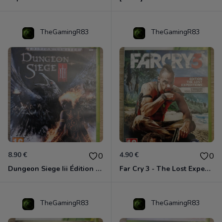
TheGamingR83
TheGamingR83
8.90 €
4.90 €
0
0
Dungeon Siege Iii Édition Limitée - Vf Intégrale Xbox 360
Far Cry 3 - The Lost Expeditions - Edition Spéciale Xbox 360
TheGamingR83
TheGamingR83