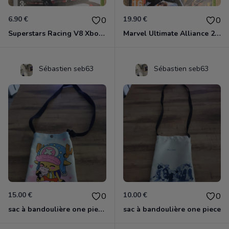
6.90 €
19.90 €
0
0
Superstars Racing V8 Xbox 360
Marvel Ultimate Alliance 2 Xbox 360
Sébastien seb63
Sébastien seb63
15.00 €
10.00 €
0
0
sac à bandoulière one piece chopper
sac à bandoulière one piece