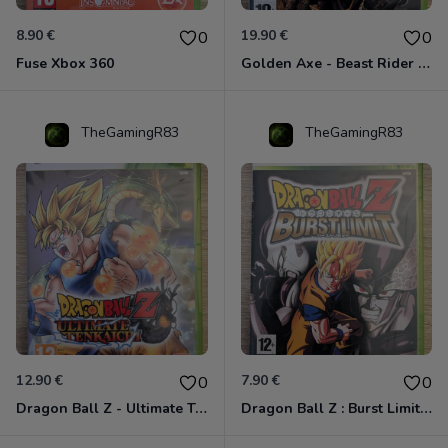
8.90 €
19.90 €
0
0
Fuse Xbox 360
Golden Axe - Beast Rider Xbox 360
TheGamingR83
TheGamingR83
12.90 €
7.90 €
0
0
Dragon Ball Z - Ultimate Tenkaichi Xbox 360
Dragon Ball Z : Burst Limit Xbox 360