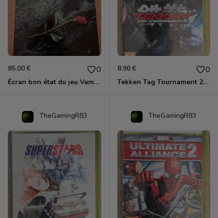
85.00 €
8.90 €
0
0
Écran bon état du jeu Vampire et livre de règles « la mascarade » état d’usage
Tekken Tag Tournament 2 Xbox 360
TheGamingR83
TheGamingR83