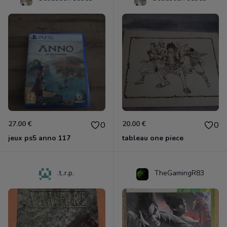
27.00 €
20.00 €
0
0
jeux ps5 anno 117
tableau one piece
.t..r.p.
TheGamingR83