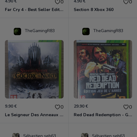
4.90 €
4.90 €
0
0
Far Cry 4 - Best Seller Edition Xbox 360
Section 8 Xbox 360
TheGamingR83
TheGamingR83
9.90 €
29.90 €
0
0
Le Seigneur Des Anneaux - La Guerre Du Nord Xbox 360
Red Dead Redemption - Game Of The Year Xbox 360
Sébastien seb63
Sébastien seb63