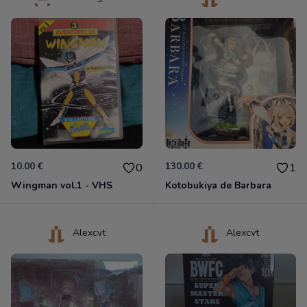
10.00 €
130.00 €
0
1
Wingman vol.1 - VHS
Kotobukiya de Barbara
Alexcvt
Alexcvt