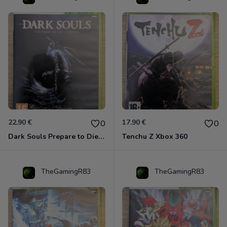
22.90 €
17.90 €
0
0
Dark Souls Prepare to Die Edition XBOX 360
Tenchu Z Xbox 360
TheGamingR83
TheGamingR83