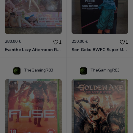
280.00 €
210.00 €
1
1
Evanthe Lazy Afternoon Red Pride of Eden
Son Goku BWFC Super Master Stars
TheGamingR83
TheGamingR83