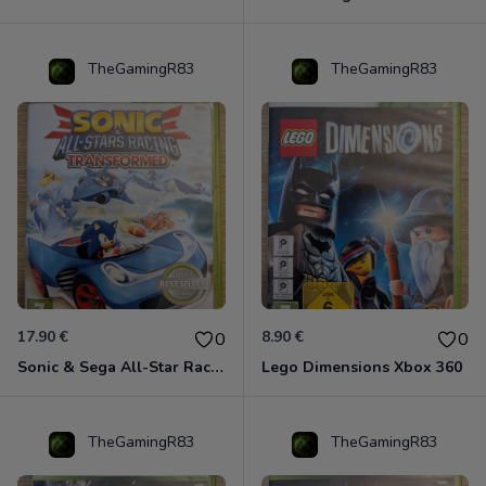
TheGamingR83
TheGamingR83
17.90 €
8.90 €
0
0
Sonic & Sega All-Star Racing - Transformed Xbox 360
Lego Dimensions Xbox 360
TheGamingR83
TheGamingR83