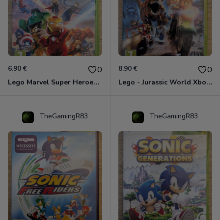
6.90 €
8.90 €
0
0
Lego Marvel Super Heroes Xbox 360
Lego - Jurassic World Xbox 360
TheGamingR83
TheGamingR83