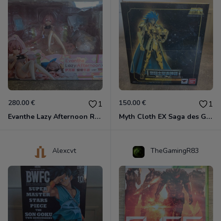
280.00 €
150.00 €
1
1
Evanthe Lazy Afternoon Red Pride of Eden
Myth Cloth EX Saga des Gémeaux
Alexcvt
TheGamingR83