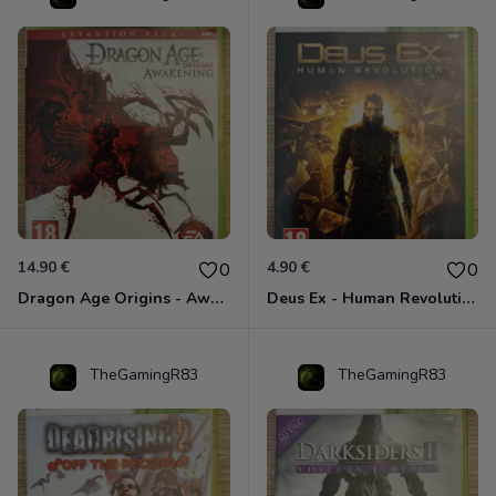
14.90 €
4.90 €
0
0
Dragon Age Origins - Awakening Xbox 360
Deus Ex - Human Revolution Xbox 360
TheGamingR83
TheGamingR83