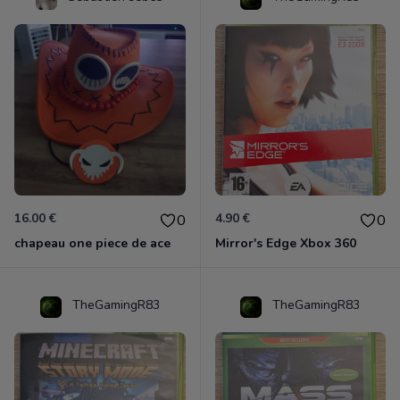
16.00 €
4.90 €
0
0
chapeau one piece de ace
Mirror's Edge Xbox 360
TheGamingR83
TheGamingR83