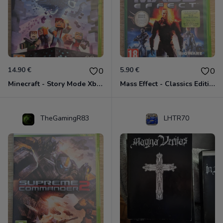
14.90 €
5.90 €
0
0
Minecraft - Story Mode Xbox 360
Mass Effect - Classics Edition Xbox 360
TheGamingR83
LHTR70