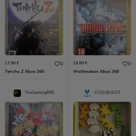
17.90 €
16.90 €
0
0
Tenchu Z Xbox 360
Wolfenstein Xbox 360
TheGamingR83
COQUELICOT