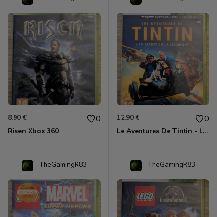
8.90 €
12.90 €
0
0
Risen Xbox 360
Le Aventures De Tintin - Le Secret De La Licorne Xbox 360
TheGamingR83
TheGamingR83