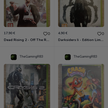
17.90 €
4.90 €
0
0
Dead Rising 2 - Off The Record Xbox 360
Darksiders Ii - Edition Limitée Xbox 360
TheGamingR83
TheGamingR83