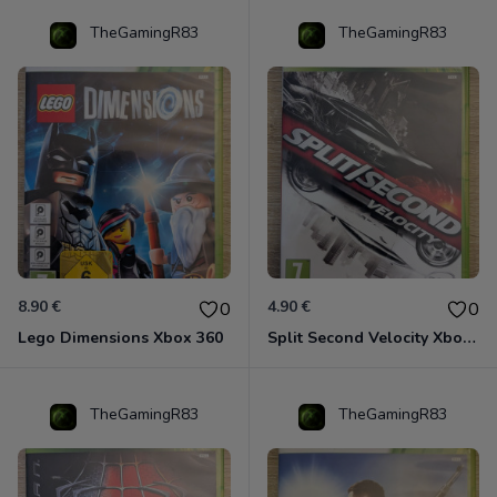
TheGamingR83
TheGamingR83
8.90 €
4.90 €
0
0
Lego Dimensions Xbox 360
Split Second Velocity Xbox 360
TheGamingR83
TheGamingR83