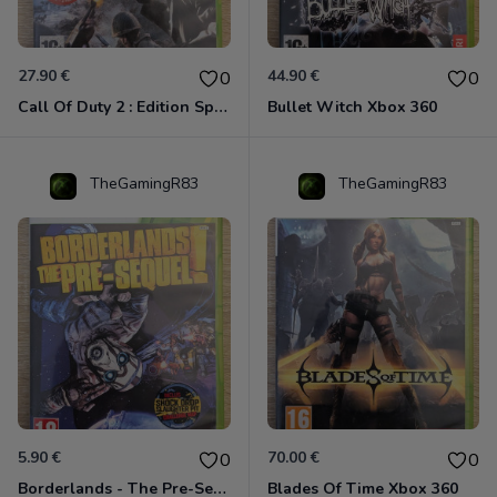
27.90 €
44.90 €
0
0
Call Of Duty 2 : Edition Spéciale Xbox 360 GOTY
Bullet Witch Xbox 360
TheGamingR83
TheGamingR83
5.90 €
70.00 €
0
0
Borderlands - The Pre-Sequel ! Xbox 360
Blades Of Time Xbox 360