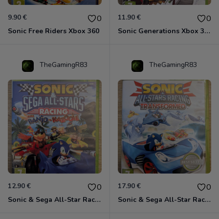
9.90 €
11.90 €
0
0
Sonic Free Riders Xbox 360
Sonic Generations Xbox 360
TheGamingR83
TheGamingR83
12.90 €
17.90 €
0
0
Sonic & Sega All-Star Racing avec Banjo-Kazooie Xbox 360
Sonic & Sega All-Star Racing - Transformed Xbox 360