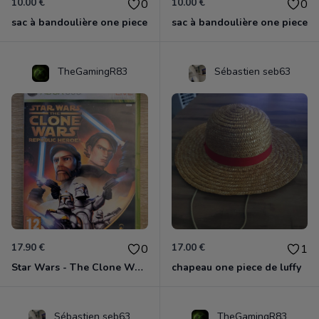
10.00 €
10.00 €
0
0
sac à bandoulière one piece
sac à bandoulière one piece
TheGamingR83
Sébastien seb63
17.90 €
17.00 €
0
1
Star Wars - The Clone Wars - Les Héros De La République Xbox 360
chapeau one piece de luffy
Sébastien seb63
TheGamingR83