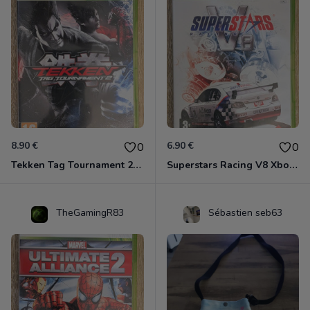
8.90 €
6.90 €
0
0
Tekken Tag Tournament 2 Xbox 360
Superstars Racing V8 Xbox 360
TheGamingR83
Sébastien seb63