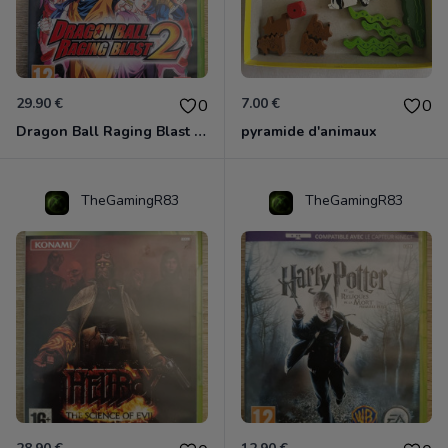
29.90 €
7.00 €
0
0
Dragon Ball Raging Blast 2 Xbox 360
pyramide d'animaux
TheGamingR83
TheGamingR83