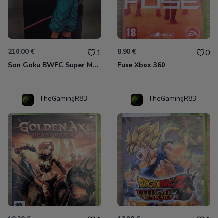
210.00 €
8.90 €
1
0
Son Goku BWFC Super Master Stars
Fuse Xbox 360
TheGamingR83
TheGamingR83