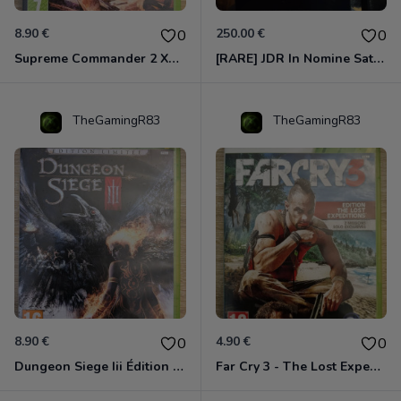
8.90 €
250.00 €
0
0
Supreme Commander 2 Xbox 360
[RARE] JDR In Nomine Satanis / Magna Veritas – 1ère Édition BOÎTE (DOS BLANC, 1989) - CROC / Siroz
TheGamingR83
TheGamingR83
8.90 €
4.90 €
0
0
Dungeon Siege Iii Édition Limitée - Vf Intégrale Xbox 360
Far Cry 3 - The Lost Expeditions - Edition Spéciale Xbox 360