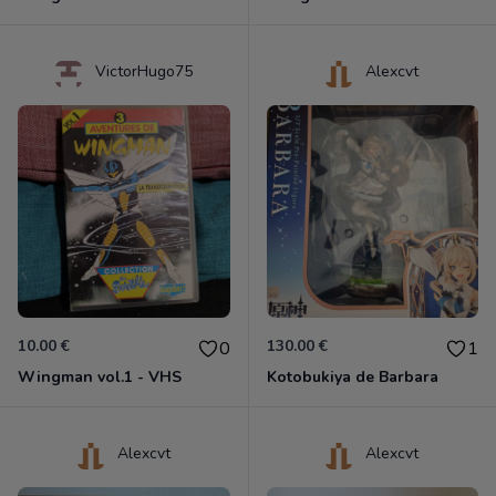
VictorHugo75
Alexcvt
10.00 €
130.00 €
0
1
Wingman vol.1 - VHS
Kotobukiya de Barbara
Alexcvt
Alexcvt