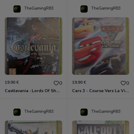
TheGamingR83
TheGamingR83
19.90 €
19.90 €
0
0
Castlevania : Lords Of Shadow Xbox 360
Cars 3 - Course Vers La Victoire Xbox 360
TheGamingR83
TheGamingR83