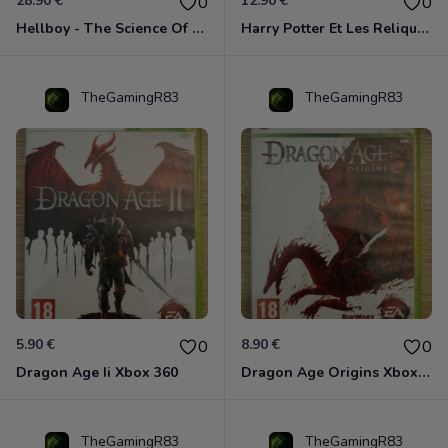
28.90 €
12.90 €
0
0
Hellboy - The Science Of Evil Xbox 360
Harry Potter Et Les Reliques De La Mort - 1ère Partie Xbox 360
TheGamingR83
TheGamingR83
5.90 €
8.90 €
0
0
Dragon Age Ii Xbox 360
Dragon Age Origins Xbox 360
TheGamingR83
TheGamingR83