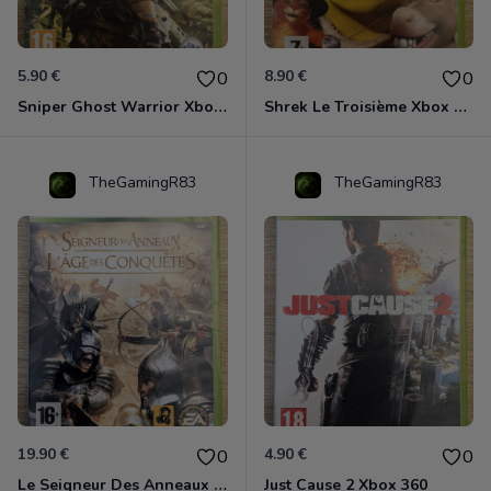
5.90 €
8.90 €
0
0
Sniper Ghost Warrior Xbox 360
Shrek Le Troisième Xbox 360
TheGamingR83
TheGamingR83
19.90 €
4.90 €
0
0
Le Seigneur Des Anneaux - L'âge Des Conquêtes Xbox 360
Just Cause 2 Xbox 360