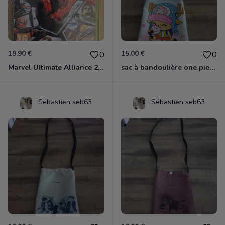
19.90 €
15.00 €
0
0
Marvel Ultimate Alliance 2 Xbox 360
sac à bandoulière one piece chopper
Sébastien seb63
Sébastien seb63