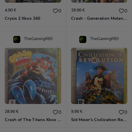
4.90 €
29.90 €
0
0
Crysis 2 Xbox 360
Crash - Generation Mutant Xbox 360
TheGamingR83
TheGamingR83
28.90 €
9.90 €
0
0
Crash of The Titans Xbox 360
Sid Meier's Civilization Revolution Xbox 360