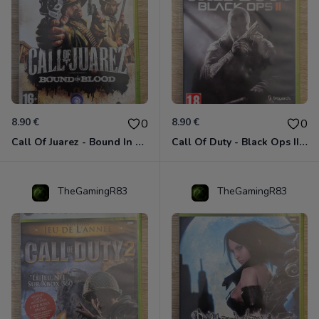
8.90 €
8.90 €
0
0
Call Of Juarez - Bound In Blood Xbox 360
Call Of Duty - Black Ops II Xbox 360
TheGamingR83
TheGamingR83