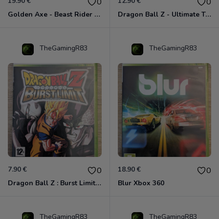
19.90 €
12.90 €
0
0
Golden Axe - Beast Rider Xbox 360
Dragon Ball Z - Ultimate Tenkaichi Xbox 360
TheGamingR83
TheGamingR83
7.90 €
18.90 €
0
0
Dragon Ball Z : Burst Limit Xbox 360
Blur Xbox 360
TheGamingR83
TheGamingR83