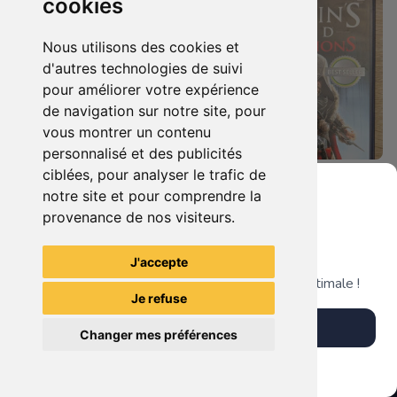
cookies
Nous utilisons des cookies et
d'autres technologies de suivi
pour améliorer votre expérience
de navigation sur notre site, pour
vous montrer un contenu
personnalisé et des publicités
ciblées, pour analyser le trafic de
7.90 €
4.90 €
0
0
notre site et pour comprendre la
Duo : The Elder Scrolls Iv - Oblivion + Bioshock Xbox 360
Assassin's Creed - Revelations - Classics Edition Xbox 360
provenance de nos visiteurs.
Grenier du Geek
J'accepte
TheGamingR83
TheGamingR83
Télécharge notre app pour une expérience optimale !
Je refuse
Télécharger l'app
Changer mes préférences
Plus tard
Vendre