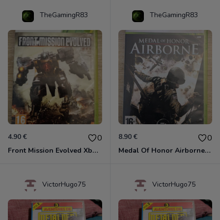
TheGamingR83
TheGamingR83
4.90 €
8.90 €
0
0
Front Mission Evolved Xbox 360
Medal Of Honor Airborne Xbox 360
VictorHugo75
VictorHugo75