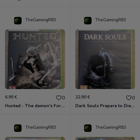
TheGamingR83
TheGamingR83
6.90 €
22.90 €
0
0
Hunted - The demon's Forge Xbox 360 (Complet CIB)
Dark Souls Prepare to Die Edition XBOX 360
TheGamingR83
TheGamingR83