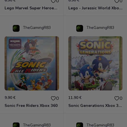
6.90 €
8.90 €
0
0
Lego Marvel Super Heroes Xbox 360
Lego - Jurassic World Xbox 360
TheGamingR83
TheGamingR83
9.90 €
11.90 €
0
0
Sonic Free Riders Xbox 360
Sonic Generations Xbox 360
TheGamingR83
TheGamingR83