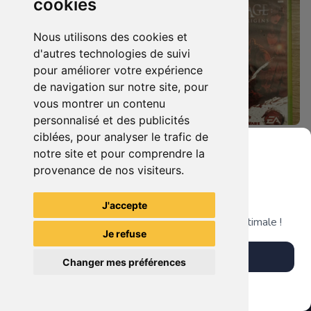
cookies
Nous utilisons des cookies et
d'autres technologies de suivi
pour améliorer votre expérience
de navigation sur notre site, pour
vous montrer un contenu
personnalisé et des publicités
ciblées, pour analyser le trafic de
5.90 €
8.90 €
0
0
notre site et pour comprendre la
Dragon Age Ii Xbox 360
Dragon Age Origins Xbox 360
provenance de nos visiteurs.
Grenier du Geek
J'accepte
TheGamingR83
TheGamingR83
Télécharge notre app pour une expérience optimale !
Je refuse
Télécharger l'app
Changer mes préférences
Plus tard
Vendre