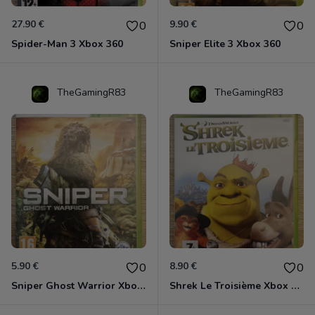
27.90 €
9.90 €
0
0
Spider-Man 3 Xbox 360
Sniper Elite 3 Xbox 360
TheGamingR83
TheGamingR83
5.90 €
8.90 €
0
0
Sniper Ghost Warrior Xbox 360
Shrek Le Troisième Xbox 360