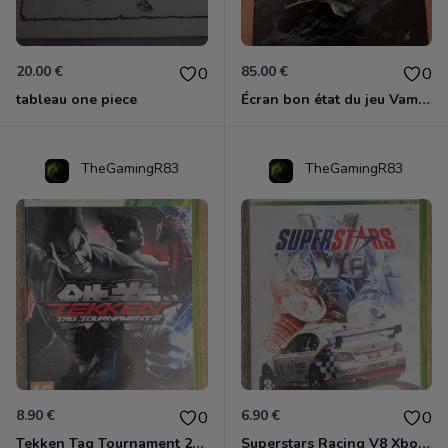
20.00 €
85.00 €
0
0
tableau one piece
Écran bon état du jeu Vampire et livre de règles « la mascarade » état d’usage
TheGamingR83
TheGamingR83
8.90 €
6.90 €
0
0
Tekken Tag Tournament 2 Xbox 360
Superstars Racing V8 Xbox 360