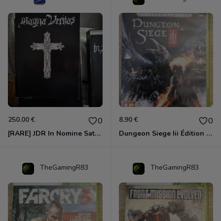
250.00 €
8.90 €
0
0
[RARE] JDR In Nomine Satanis / Magna Veritas – 1ère Édition BOÎTE (DOS BLANC, 1989) - CROC / Siroz
Dungeon Siege Iii Édition Limitée - Vf Intégrale Xbox 360
TheGamingR83
TheGamingR83