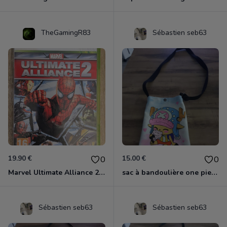
TheGamingR83
Sébastien seb63
19.90 €
15.00 €
0
0
Marvel Ultimate Alliance 2 Xbox 360
sac à bandoulière one piece chopper
Sébastien seb63
Sébastien seb63