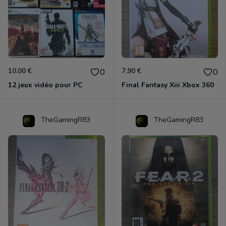
10.00 €
7.90 €
0
0
12 jeux vidéo pour PC
Final Fantasy Xiii Xbox 360
TheGamingR83
TheGamingR83