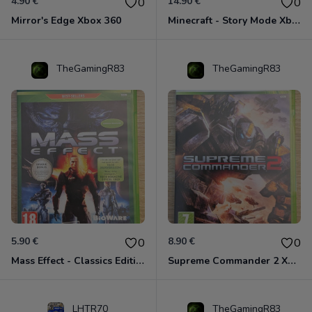
4.90 €
14.90 €
0
0
Mirror's Edge Xbox 360
Minecraft - Story Mode Xbox 360
TheGamingR83
TheGamingR83
5.90 €
8.90 €
0
0
Mass Effect - Classics Edition Xbox 360
Supreme Commander 2 Xbox 360
LHTR70
TheGamingR83