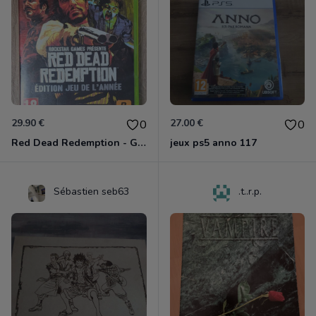
29.90 €
27.00 €
0
0
Red Dead Redemption - Game Of The Year Xbox 360
jeux ps5 anno 117
Sébastien seb63
.t..r.p.