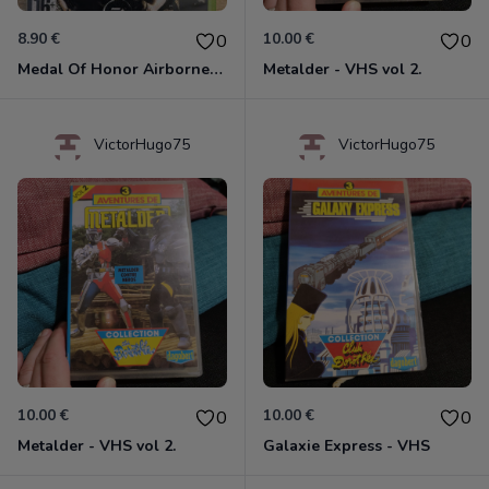
8.90 €
10.00 €
0
0
Medal Of Honor Airborne Xbox 360
Metalder - VHS vol 2.
VictorHugo75
VictorHugo75
10.00 €
10.00 €
0
0
Metalder - VHS vol 2.
Galaxie Express - VHS