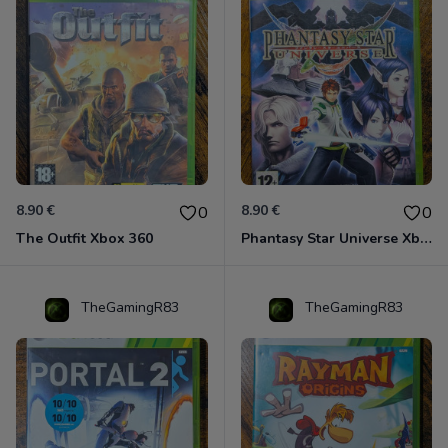
8.90 €
8.90 €
0
0
The Outfit Xbox 360
Phantasy Star Universe Xbox 360
TheGamingR83
TheGamingR83