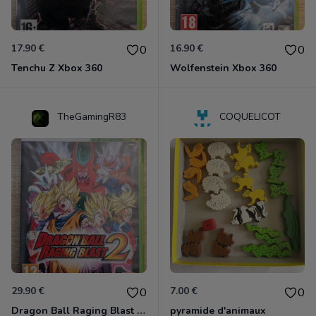
17.90 €
16.90 €
0
0
Tenchu Z Xbox 360
Wolfenstein Xbox 360
TheGamingR83
COQUELICOT
29.90 €
7.00 €
0
0
Dragon Ball Raging Blast 2 Xbox 360
pyramide d'animaux