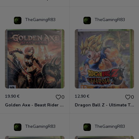
TheGamingR83
TheGamingR83
19.90 €
12.90 €
0
0
Golden Axe - Beast Rider Xbox 360
Dragon Ball Z - Ultimate Tenkaichi Xbox 360
TheGamingR83
TheGamingR83