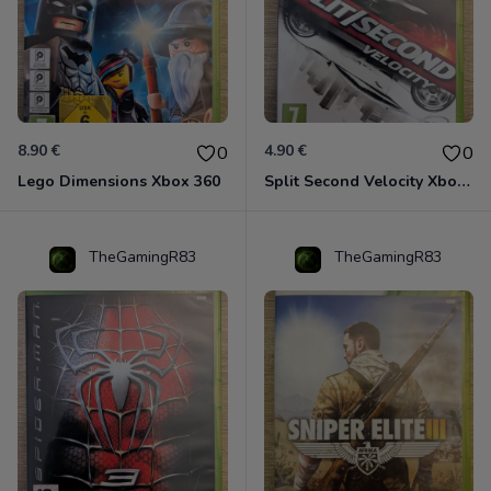
8.90 €
4.90 €
0
0
Lego Dimensions Xbox 360
Split Second Velocity Xbox 360
TheGamingR83
TheGamingR83