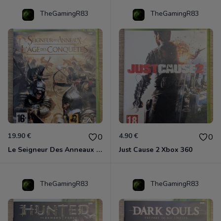
TheGamingR83
TheGamingR83
19.90 €
4.90 €
0
0
Le Seigneur Des Anneaux - L'âge Des Conquêtes Xbox 360
Just Cause 2 Xbox 360
TheGamingR83
TheGamingR83