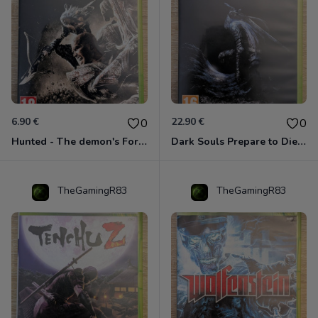
6.90 €
22.90 €
0
0
Hunted - The demon's Forge Xbox 360 (Complet CIB)
Dark Souls Prepare to Die Edition XBOX 360
TheGamingR83
TheGamingR83