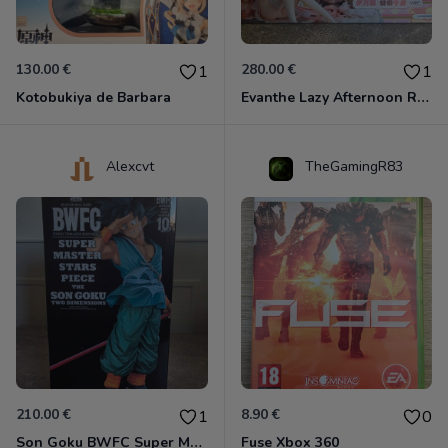
130.00 €
280.00 €
1
1
Kotobukiya de Barbara
Evanthe Lazy Afternoon Red Pride of Eden
Alexcvt
TheGamingR83
210.00 €
8.90 €
1
0
Son Goku BWFC Super Master Stars
Fuse Xbox 360