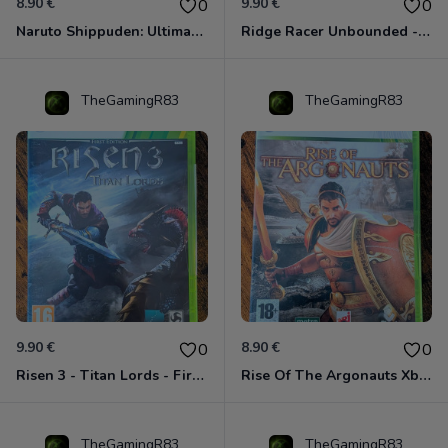
8.90 €
9.90 €
0
0
Naruto Shippuden: Ultimate Ninja Storm Generations - Card Edition Xbox 360
Ridge Racer Unbounded - Édition Limitée Xbox 360
TheGamingR83
TheGamingR83
9.90 €
8.90 €
0
0
Risen 3 - Titan Lords - First Edition Xbox 360
Rise Of The Argonauts Xbox 360
TheGamingR83
TheGamingR83