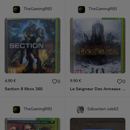
TheGamingR83
TheGamingR83
4.90 €
9.90 €
0
0
Section 8 Xbox 360
Le Seigneur Des Anneaux - La Guerre Du Nord Xbox 360
TheGamingR83
Sébastien seb63