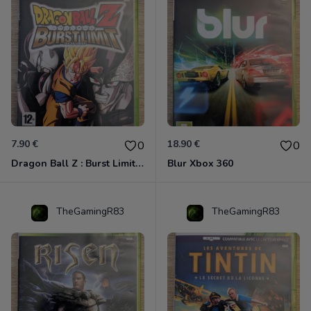
7.90 €
18.90 €
0
0
Dragon Ball Z : Burst Limit Xbox 360
Blur Xbox 360
TheGamingR83
TheGamingR83