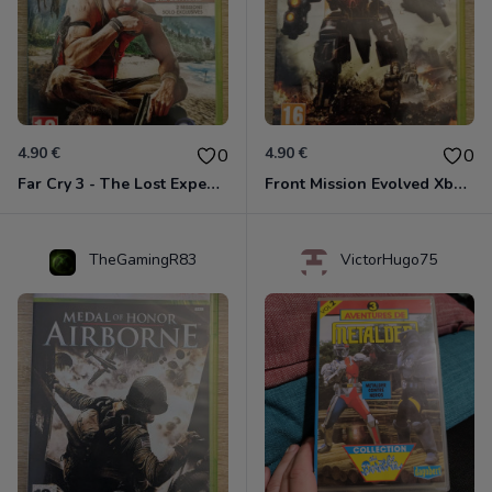
4.90 €
4.90 €
0
0
Far Cry 3 - The Lost Expeditions - Edition Spéciale Xbox 360
Front Mission Evolved Xbox 360
TheGamingR83
VictorHugo75