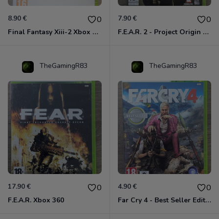
8.90 €
7.90 €
0
0
Final Fantasy Xiii-2 Xbox 360
F.E.A.R. 2 - Project Origin Xbox 360
TheGamingR83
TheGamingR83
17.90 €
4.90 €
0
0
F.E.A.R. Xbox 360
Far Cry 4 - Best Seller Edition Xbox 360