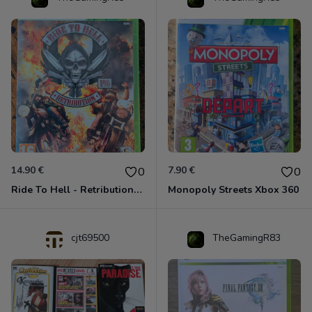
14.90 €
7.90 €
0
0
Ride To Hell - Retribution Xbox 360
Monopoly Streets Xbox 360
cjt69500
TheGamingR83