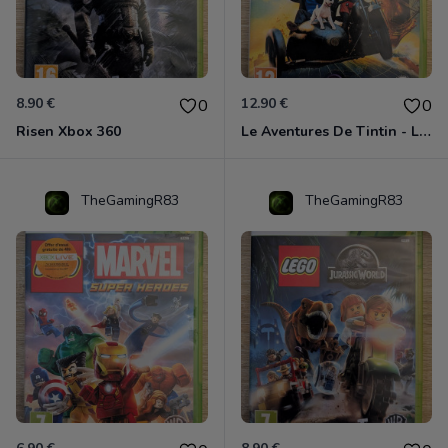
8.90 €
12.90 €
0
0
Risen Xbox 360
Le Aventures De Tintin - Le Secret De La Licorne Xbox 360
TheGamingR83
TheGamingR83