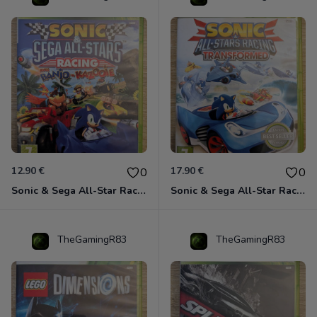
12.90 €
17.90 €
0
0
Sonic & Sega All-Star Racing avec Banjo-Kazooie Xbox 360
Sonic & Sega All-Star Racing - Transformed Xbox 360
TheGamingR83
TheGamingR83