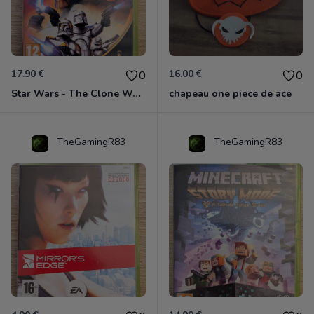
17.90 €
16.00 €
0
0
Star Wars - The Clone Wars - Les Héros De La République Xbox 360
chapeau one piece de ace
TheGamingR83
TheGamingR83