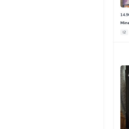
14.9
Mine
l2