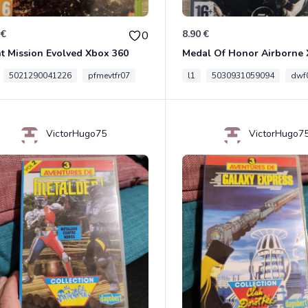
 €
8.90 €
0
t Mission Evolved Xbox 360
Medal Of Honor Airborne 
5021290041226
pfmevtfr07
l1
5030931059094
dwf
VictorHugo75
VictorHugo7