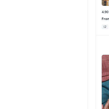
4.90
Fron
l2