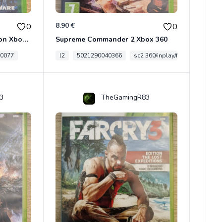
8.90 €
0
0
Mass Effect - Classics Edition Xbox 360
Supreme Commander 2 Xbox 360
0077
l2
5021290040366
sc2 360/inplay/fra
3
TheGamingR83