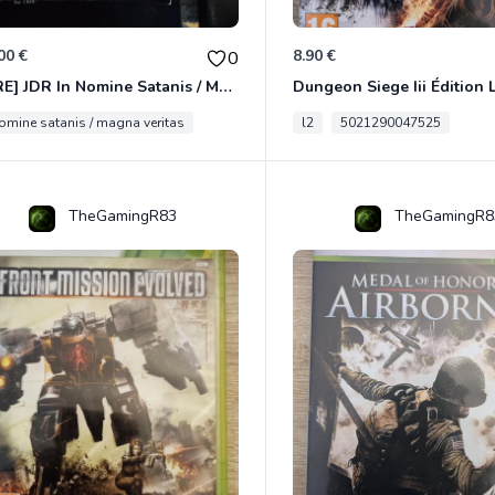
00 €
8.90 €
0
[RARE] JDR In Nomine Satanis / Magna Veritas – 1ère Édition BOÎTE (DOS BLANC, 1989) - CROC / Siroz
nomine satanis / magna veritas
l2
5021290047525
TheGamingR83
TheGamingR8