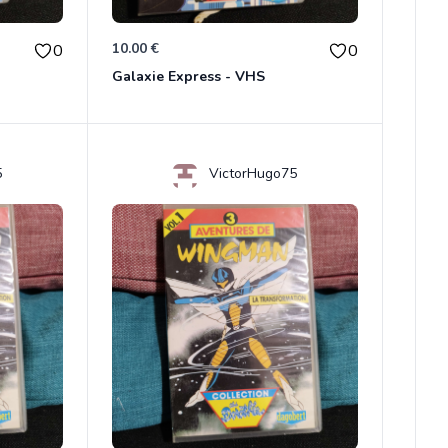
10.00 €
0
0
Galaxie Express - VHS
5
VictorHugo75