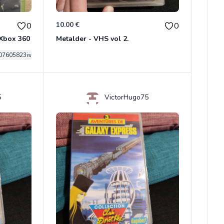
10.00 €
0
0
Xbox 360
Metalder - VHS vol 2.
07605823is
5
VictorHugo75