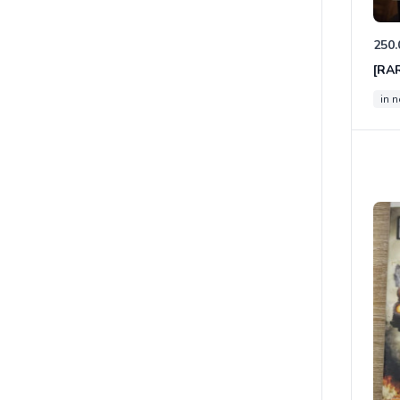
250.
in 