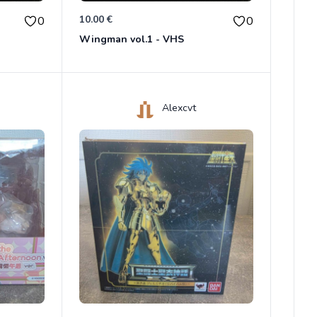
10.00 €
0
0
Wingman vol.1 - VHS
Alexcvt