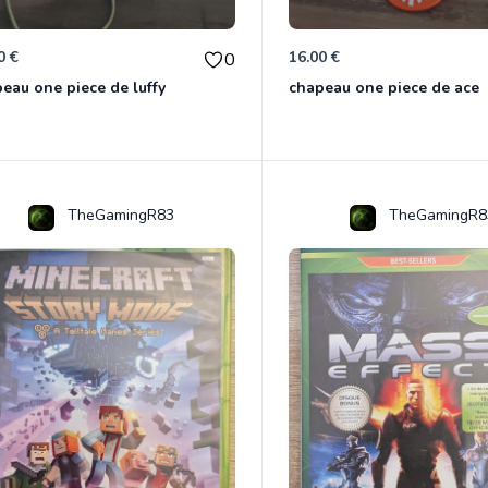
0 €
16.00 €
0
eau one piece de luffy
chapeau one piece de ace
TheGamingR83
TheGamingR8