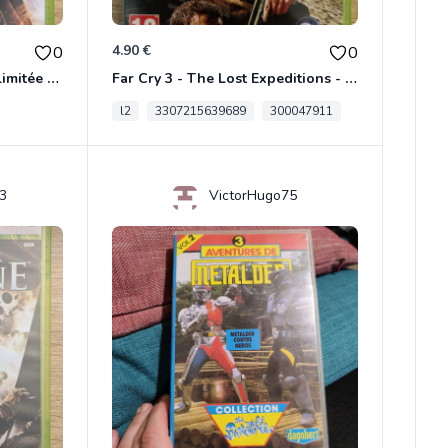
4.90 €
0
0
Dungeon Siege Iii Édition Limitée - Vf Intégrale Xbox 360
Far Cry 3 - The Lost Expeditions - Edition Spéciale Xbox 360
l2
3307215639689
300047911
3
VictorHugo75