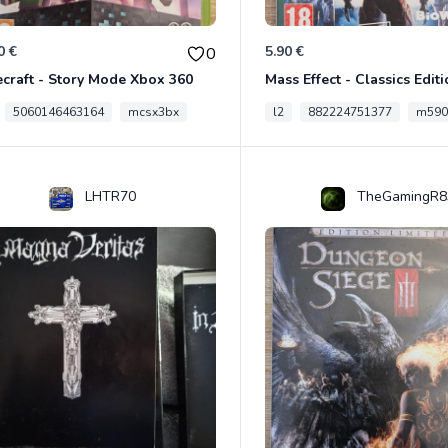
0 €
5.90 €
0
craft - Story Mode Xbox 360
5060146463164
mcsx3bx
l2
882224751377
m590
LHTR70
TheGamingR8