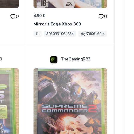
4.90 €
0
0
Mirror's Edge Xbox 360
l1
5030931064654
dgf7606160is
3
TheGamingR83