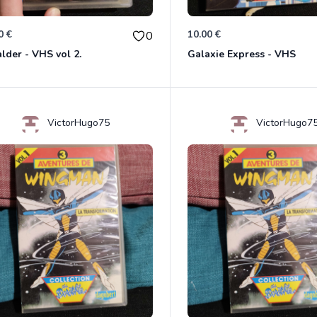
0 €
10.00 €
0
lder - VHS vol 2.
Galaxie Express - VHS
VictorHugo75
VictorHugo7