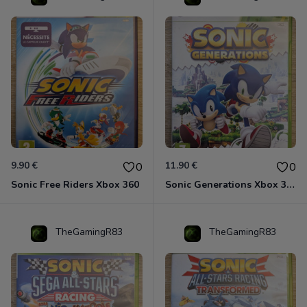
9.90 €
11.90 €
0
0
Sonic Free Riders Xbox 360
Sonic Generations Xbox 360
TheGamingR83
TheGamingR83