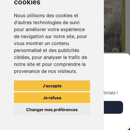
cookies
Nous utilisons des cookies et
d'autres technologies de suivi
pour améliorer votre expérience
de navigation sur notre site, pour
vous montrer un contenu
personnalisé et des publicités
ciblées, pour analyser le trafic de
28.90 €
12.90 €
0
0
notre site et pour comprendre la
Hellboy - The Science Of Evil Xbox 360
Harry Potter Et Les Reliques De La Mort - 1ère Partie Xbox 360
provenance de nos visiteurs.
Grenier du Geek
J'accepte
TheGamingR83
TheGamingR83
Télécharge notre app pour une expérience optimale !
Je refuse
Télécharger l'app
Changer mes préférences
Plus tard
Vendre