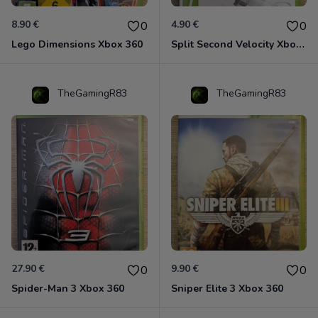
8.90 €
4.90 €
0
0
Lego Dimensions Xbox 360
Split Second Velocity Xbox 360
TheGamingR83
TheGamingR83
27.90 €
9.90 €
0
0
Spider-Man 3 Xbox 360
Sniper Elite 3 Xbox 360