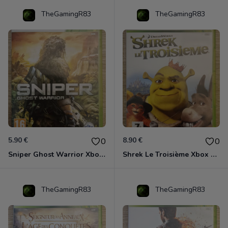
TheGamingR83
TheGamingR83
5.90 €
8.90 €
0
0
Sniper Ghost Warrior Xbox 360
Shrek Le Troisième Xbox 360
TheGamingR83
TheGamingR83