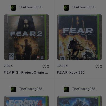
TheGamingR83
TheGamingR83
7.90 €
17.90 €
0
0
F.E.A.R. 2 - Project Origin Xbox 360
F.E.A.R. Xbox 360
TheGamingR83
TheGamingR83