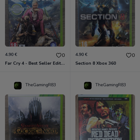
4.90 €
4.90 €
0
0
Far Cry 4 - Best Seller Edition Xbox 360
Section 8 Xbox 360
TheGamingR83
TheGamingR83