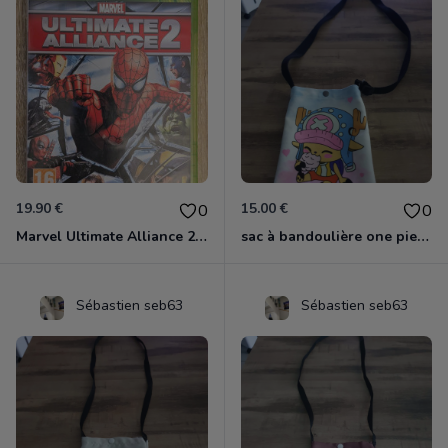
19.90 €
15.00 €
0
0
Marvel Ultimate Alliance 2 Xbox 360
sac à bandoulière one piece chopper
Sébastien seb63
Sébastien seb63