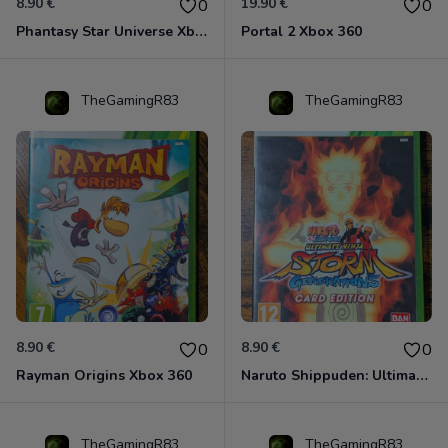
8.90 €
19.90 €
0
0
Phantasy Star Universe Xbox 360
Portal 2 Xbox 360
TheGamingR83
TheGamingR83
8.90 €
8.90 €
0
0
Rayman Origins Xbox 360
Naruto Shippuden: Ultimate Ninja Storm Generations - Card Edition Xbox 360
TheGamingR83
TheGamingR83