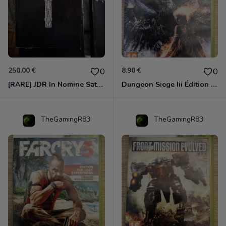
250.00 €
8.90 €
0
0
[RARE] JDR In Nomine Satanis / Magna Veritas – 1ère Édition BOÎTE (DOS BLANC, 1989) - CROC / Siroz
Dungeon Siege Iii Édition Limitée - Vf Intégrale Xbox 360
TheGamingR83
TheGamingR83