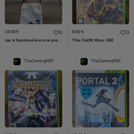
10.00 €
8.90 €
0
0
sac à bandoulière one piece neuf
The Outfit Xbox 360
TheGamingR83
TheGamingR83