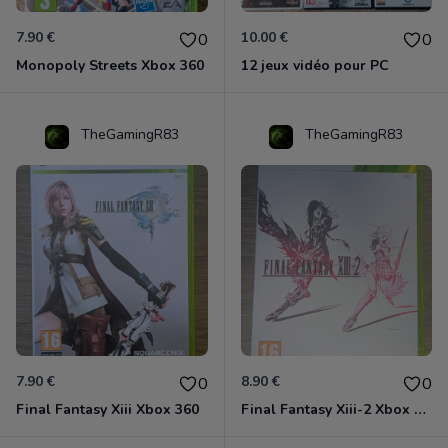
7.90 €
10.00 €
0
0
Monopoly Streets Xbox 360
12 jeux vidéo pour PC
TheGamingR83
TheGamingR83
7.90 €
8.90 €
0
0
Final Fantasy Xiii Xbox 360
Final Fantasy Xiii-2 Xbox 360