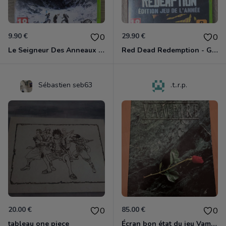
9.90 €
29.90 €
0
0
Le Seigneur Des Anneaux - La Guerre Du Nord Xbox 360
Red Dead Redemption - Game Of The Year Xbox 360
Sébastien seb63
.t..r.p.
20.00 €
85.00 €
0
0
tableau one piece
Écran bon état du jeu Vampire et livre de règles « la mascarade » état d’usage