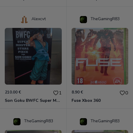
Alexcvt
TheGamingR83
210.00 €
8.90 €
1
0
Son Goku BWFC Super Master Stars
Fuse Xbox 360
TheGamingR83
TheGamingR83