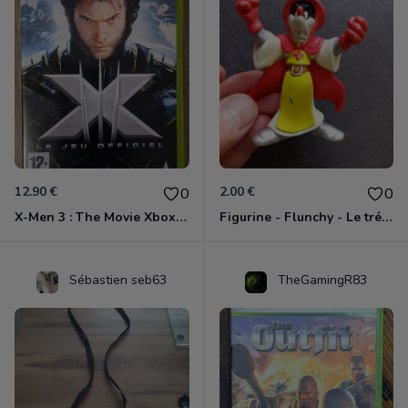
12.90 €
2.00 €
0
0
X-Men 3 : The Movie Xbox 360
Figurine - Flunchy - Le trésor des templiers
Sébastien seb63
TheGamingR83