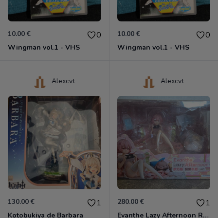
10.00 €
10.00 €
0
0
Wingman vol.1 - VHS
Wingman vol.1 - VHS
Alexcvt
Alexcvt
130.00 €
280.00 €
1
1
Kotobukiya de Barbara
Evanthe Lazy Afternoon Red Pride of Eden