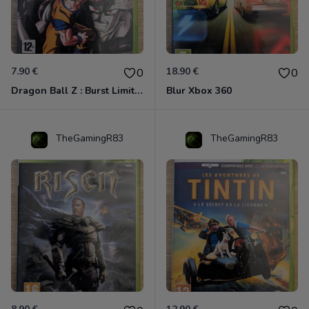
7.90 €
18.90 €
0
0
Dragon Ball Z : Burst Limit Xbox 360
Blur Xbox 360
TheGamingR83
TheGamingR83