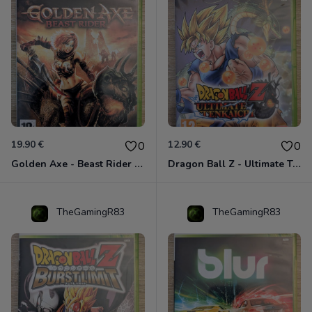
19.90 €
12.90 €
0
0
Golden Axe - Beast Rider Xbox 360
Dragon Ball Z - Ultimate Tenkaichi Xbox 360
TheGamingR83
TheGamingR83