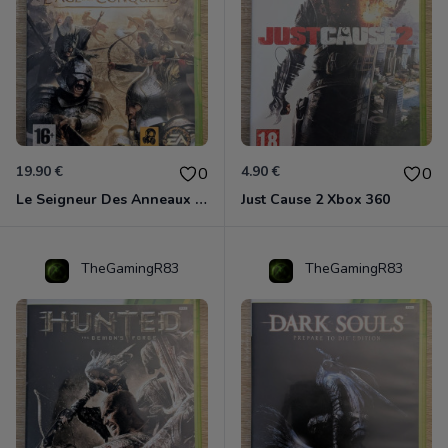
19.90 €
4.90 €
0
0
Le Seigneur Des Anneaux - L'âge Des Conquêtes Xbox 360
Just Cause 2 Xbox 360
TheGamingR83
TheGamingR83