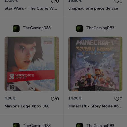
17.90 €
16.00 €
0
0
Star Wars - The Clone Wars - Les Héros De La République Xbox 360
chapeau one piece de ace
TheGamingR83
TheGamingR83
4.90 €
14.90 €
0
0
Mirror's Edge Xbox 360
Minecraft - Story Mode Xbox 360
TheGamingR83
TheGamingR83