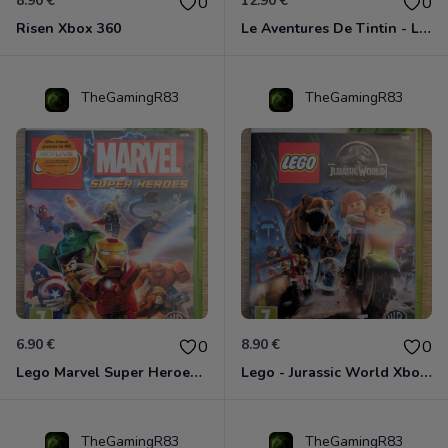
8.90 €
12.90 €
0
0
Risen Xbox 360
Le Aventures De Tintin - Le Secret De La Licorne Xbox 360
TheGamingR83
TheGamingR83
6.90 €
8.90 €
0
0
Lego Marvel Super Heroes Xbox 360
Lego - Jurassic World Xbox 360
TheGamingR83
TheGamingR83