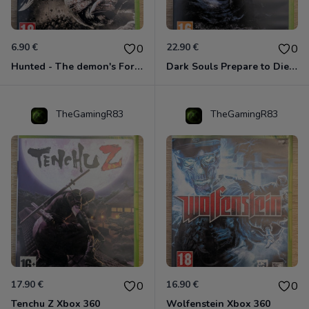
6.90 €
22.90 €
0
0
Hunted - The demon's Forge Xbox 360 (Complet CIB)
Dark Souls Prepare to Die Edition XBOX 360
TheGamingR83
TheGamingR83
17.90 €
16.90 €
0
0
Tenchu Z Xbox 360
Wolfenstein Xbox 360