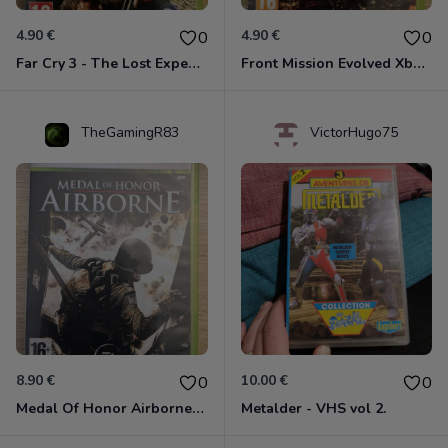
4.90 €
4.90 €
0
0
Far Cry 3 - The Lost Expeditions - Edition Spéciale Xbox 360
Front Mission Evolved Xbox 360
TheGamingR83
VictorHugo75
8.90 €
10.00 €
0
0
Medal Of Honor Airborne Xbox 360
Metalder - VHS vol 2.