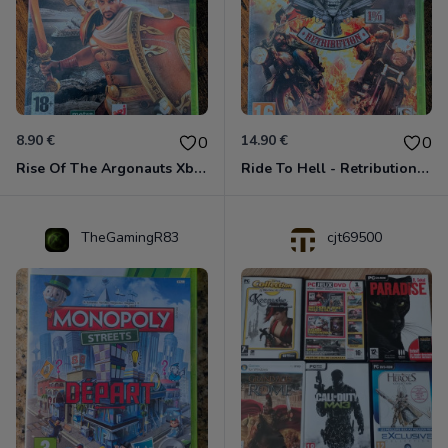
8.90 €
14.90 €
0
0
Rise Of The Argonauts Xbox 360
Ride To Hell - Retribution Xbox 360
TheGamingR83
cjt69500