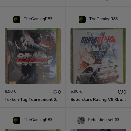
TheGamingR83
TheGamingR83
8.90 €
6.90 €
0
0
Tekken Tag Tournament 2 Xbox 360
Superstars Racing V8 Xbox 360
TheGamingR83
Sébastien seb63