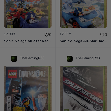
12.90 €
17.90 €
0
0
Sonic & Sega All-Star Racing avec Banjo-Kazooie Xbox 360
Sonic & Sega All-Star Racing - Transformed Xbox 360
TheGamingR83
TheGamingR83