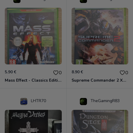
5.90 €
8.90 €
0
0
Mass Effect - Classics Edition Xbox 360
Supreme Commander 2 Xbox 360
LHTR70
TheGamingR83