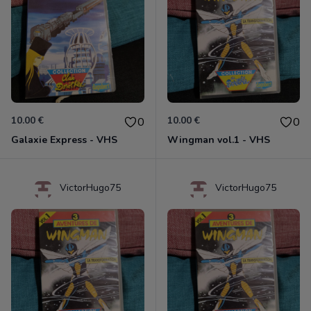
10.00 €
10.00 €
0
0
Galaxie Express - VHS
Wingman vol.1 - VHS
VictorHugo75
VictorHugo75