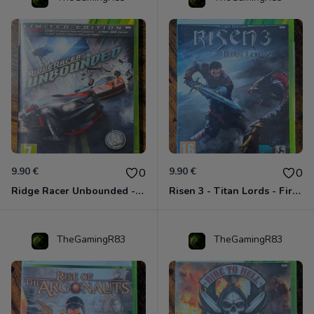
9.90 €
9.90 €
0
0
Ridge Racer Unbounded - Édition Limitée Xbox 360
Risen 3 - Titan Lords - First Edition Xbox 360
TheGamingR83
TheGamingR83