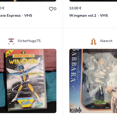
0 €
10.00 €
0
xie Express - VHS
Wingman vol.1 - VHS
VictorHugo75
Alexcvt