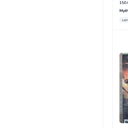
150.
Myt
sain