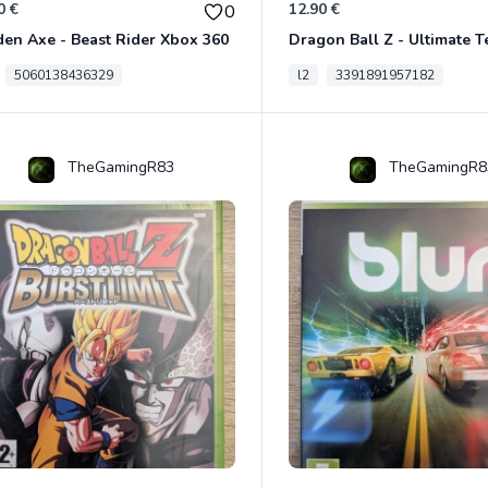
0 €
12.90 €
0
en Axe - Beast Rider Xbox 360
5060138436329
l2
3391891957182
TheGamingR83
TheGamingR8