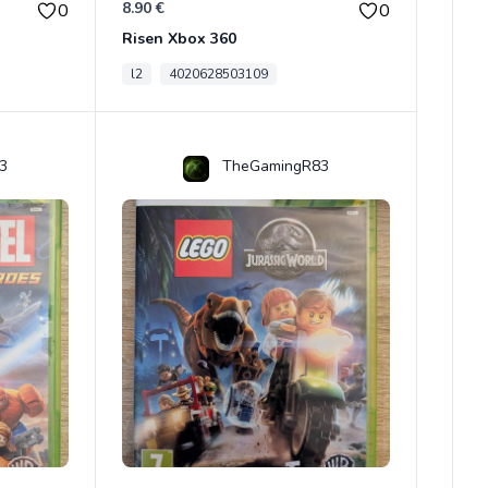
8.90 €
0
0
Risen Xbox 360
l2
4020628503109
3
TheGamingR83