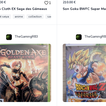
00 €
210.00 €
1
h Cloth EX Saga des Gémeaux
t seiya
anime
collection
saga des gemeaux
myth cloth ex
TheGamingR83
TheGamingR8