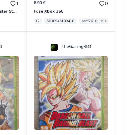
8.90 €
1
0
Son Goku BWFC Super Master Stars
Fuse Xbox 360
l2
5030946109418
eahf761011bis
3
TheGamingR83