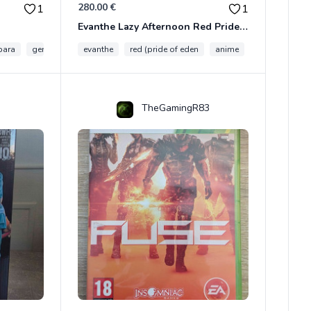
280.00 €
1
1
Evanthe Lazy Afternoon Red Pride of Eden
bara
genshin impact
evanthe
red (pride of eden
anime
collection
TheGamingR83