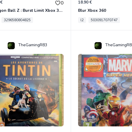
 €
18.90 €
0
Dragon Ball Z : Burst Limit Xbox 360
Blur Xbox 360
3296580804825
l2
5030917070747
TheGamingR83
TheGamingR8