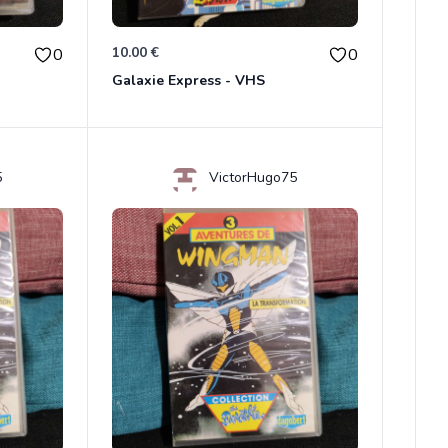
10.00 €
0
0
Galaxie Express - VHS
5
VictorHugo75