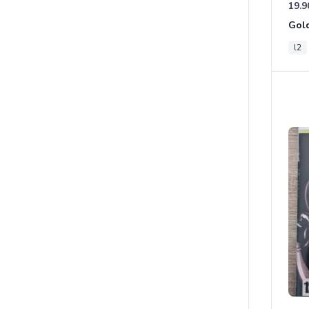
19.9
Gold
l2