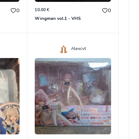
10.00 €
0
0
Wingman vol.1 - VHS
Alexcvt