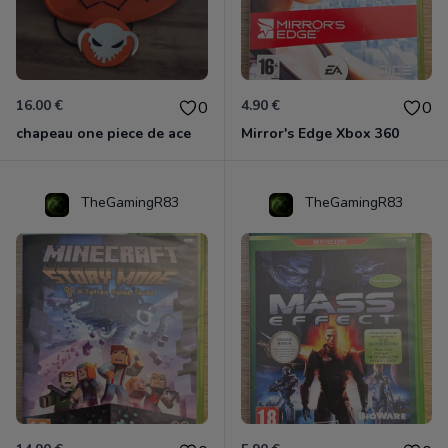
16.00 €
4.90 €
0
0
chapeau one piece de ace
Mirror's Edge Xbox 360
TheGamingR83
TheGamingR83