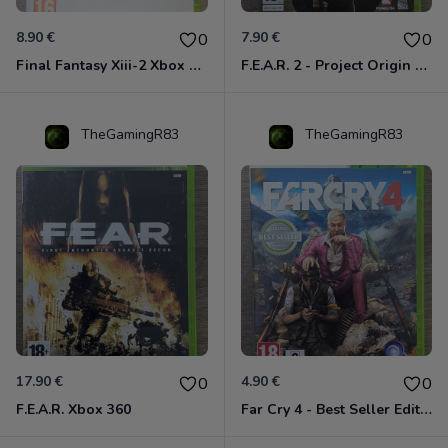
8.90 €
7.90 €
0
0
Final Fantasy Xiii-2 Xbox 360
F.E.A.R. 2 - Project Origin Xbox 360
TheGamingR83
TheGamingR83
17.90 €
4.90 €
0
0
F.E.A.R. Xbox 360
Far Cry 4 - Best Seller Edition Xbox 360