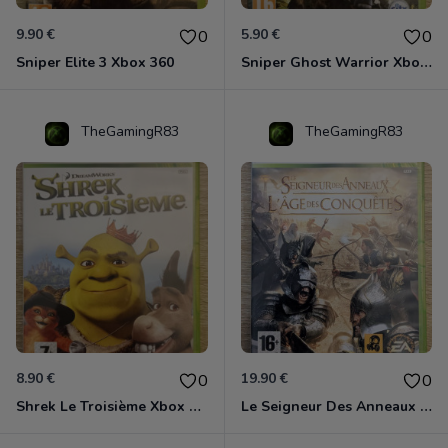
9.90 €
5.90 €
0
0
Sniper Elite 3 Xbox 360
Sniper Ghost Warrior Xbox 360
TheGamingR83
TheGamingR83
8.90 €
19.90 €
0
0
Shrek Le Troisième Xbox 360
Le Seigneur Des Anneaux - L'âge Des Conquêtes Xbox 360