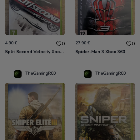
4.90 €
27.90 €
0
0
Split Second Velocity Xbox 360
Spider-Man 3 Xbox 360
TheGamingR83
TheGamingR83