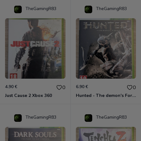
TheGamingR83
TheGamingR83
4.90 €
6.90 €
0
0
Just Cause 2 Xbox 360
Hunted - The demon's Forge Xbox 360 (Complet CIB)
TheGamingR83
TheGamingR83