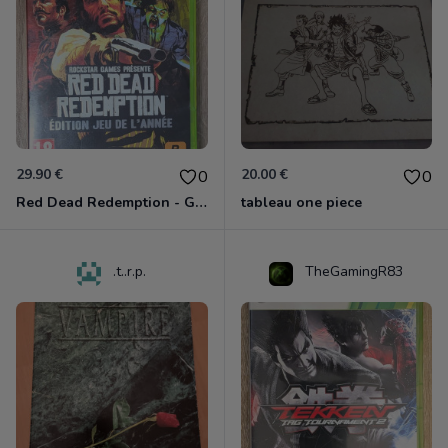
29.90 €
20.00 €
0
0
Red Dead Redemption - Game Of The Year Xbox 360
tableau one piece
.t..r.p.
TheGamingR83