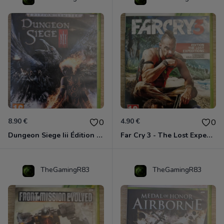
8.90 €
4.90 €
0
0
Dungeon Siege Iii Édition Limitée - Vf Intégrale Xbox 360
Far Cry 3 - The Lost Expeditions - Edition Spéciale Xbox 360
TheGamingR83
TheGamingR83