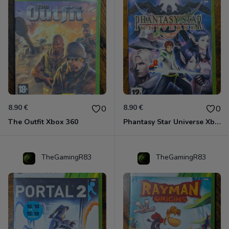
8.90 €
8.90 €
0
0
The Outfit Xbox 360
Phantasy Star Universe Xbox 360
TheGamingR83
TheGamingR83