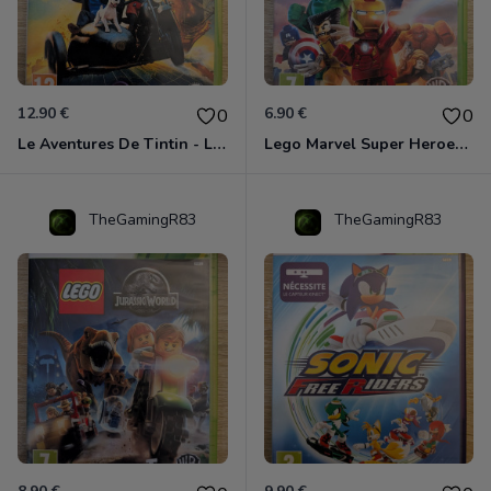
12.90 €
6.90 €
0
0
Le Aventures De Tintin - Le Secret De La Licorne Xbox 360
Lego Marvel Super Heroes Xbox 360
TheGamingR83
TheGamingR83