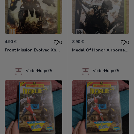
4.90 €
8.90 €
0
0
Front Mission Evolved Xbox 360
Medal Of Honor Airborne Xbox 360
VictorHugo75
VictorHugo75