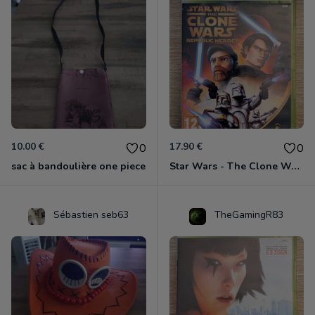
10.00 €
17.90 €
0
0
sac à bandoulière one piece
Star Wars - The Clone Wars - Les Héros De La République Xbox 360
Sébastien seb63
TheGamingR83