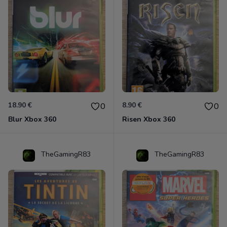
18.90 €
8.90 €
0
0
Blur Xbox 360
Risen Xbox 360
TheGamingR83
TheGamingR83