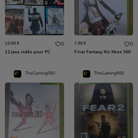
10.00 €
7.90 €
0
0
12 jeux vidéo pour PC
Final Fantasy Xiii Xbox 360
TheGamingR83
TheGamingR83