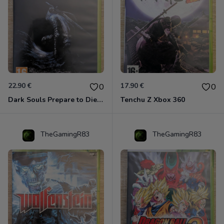
22.90 €
17.90 €
0
0
Dark Souls Prepare to Die Edition XBOX 360
Tenchu Z Xbox 360
TheGamingR83
TheGamingR83