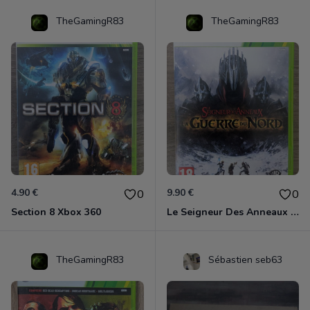
TheGamingR83
TheGamingR83
4.90 €
9.90 €
0
0
Section 8 Xbox 360
Le Seigneur Des Anneaux - La Guerre Du Nord Xbox 360
TheGamingR83
Sébastien seb63