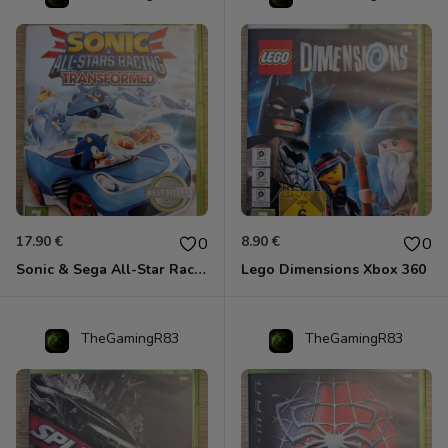
17.90 €
8.90 €
0
0
Sonic & Sega All-Star Racing - Transformed Xbox 360
Lego Dimensions Xbox 360
TheGamingR83
TheGamingR83