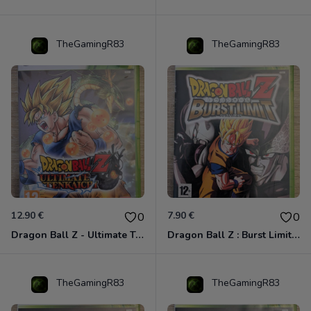
TheGamingR83
TheGamingR83
12.90 €
7.90 €
0
0
Dragon Ball Z - Ultimate Tenkaichi Xbox 360
Dragon Ball Z : Burst Limit Xbox 360
TheGamingR83
TheGamingR83