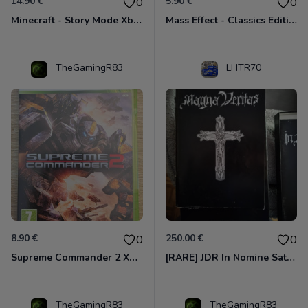
14.90 €
5.90 €
0
0
Minecraft - Story Mode Xbox 360
Mass Effect - Classics Edition Xbox 360
TheGamingR83
LHTR70
8.90 €
250.00 €
0
0
Supreme Commander 2 Xbox 360
[RARE] JDR In Nomine Satanis / Magna Veritas – 1ère Édition BOÎTE (DOS BLANC, 1989) - CROC / Siroz
TheGamingR83
TheGamingR83