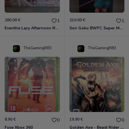
280.00 €
210.00 €
1
1
Evanthe Lazy Afternoon Red Pride of Eden
Son Goku BWFC Super Master Stars
TheGamingR83
TheGamingR83
8.90 €
19.90 €
0
0
Fuse Xbox 360
Golden Axe - Beast Rider Xbox 360