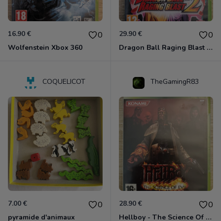
16.90 €
29.90 €
0
0
Wolfenstein Xbox 360
Dragon Ball Raging Blast 2 Xbox 360
COQUELICOT
TheGamingR83
7.00 €
28.90 €
0
0
pyramide d'animaux
Hellboy - The Science Of Evil Xbox 360