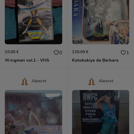
10.00 €
130.00 €
0
1
Wingman vol.1 - VHS
Kotobukiya de Barbara
Alexcvt
Alexcvt