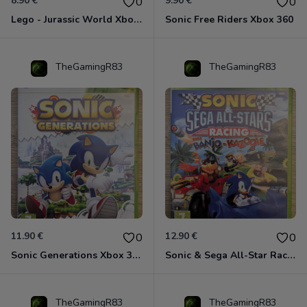
8.90 €
9.90 €
0
0
Lego - Jurassic World Xbox 360
Sonic Free Riders Xbox 360
TheGamingR83
TheGamingR83
11.90 €
12.90 €
0
0
Sonic Generations Xbox 360
Sonic & Sega All-Star Racing avec Banjo-Kazooie Xbox 360
TheGamingR83
TheGamingR83