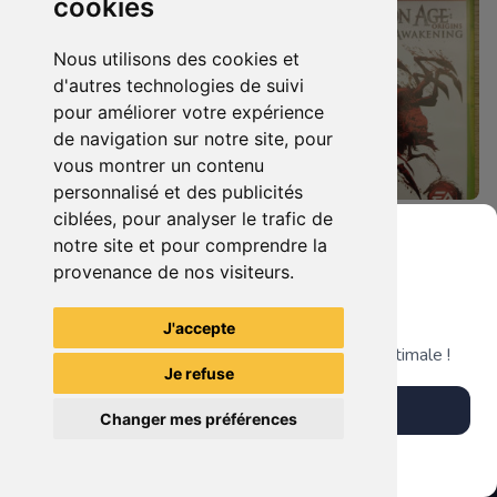
cookies
Nous utilisons des cookies et
d'autres technologies de suivi
pour améliorer votre expérience
de navigation sur notre site, pour
vous montrer un contenu
personnalisé et des publicités
ciblées, pour analyser le trafic de
8.90 €
14.90 €
0
0
notre site et pour comprendre la
Dragon Age Origins Xbox 360
Dragon Age Origins - Awakening Xbox 360
provenance de nos visiteurs.
Grenier du Geek
J'accepte
TheGamingR83
TheGamingR83
Télécharge notre app pour une expérience optimale !
Je refuse
Télécharger l'app
Changer mes préférences
Plus tard
Vendre