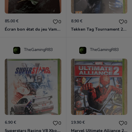
85.00 €
8.90 €
0
0
Écran bon état du jeu Vampire et livre de règles « la mascarade » état d’usage
Tekken Tag Tournament 2 Xbox 360
TheGamingR83
TheGamingR83
6.90 €
19.90 €
0
0
Superstars Racing V8 Xbox 360
Marvel Ultimate Alliance 2 Xbox 360