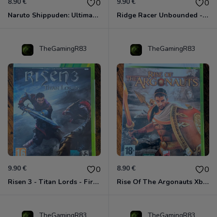
8.90 €
9.90 €
0
0
Naruto Shippuden: Ultimate Ninja Storm Generations - Card Edition Xbox 360
Ridge Racer Unbounded - Édition Limitée Xbox 360
TheGamingR83
TheGamingR83
9.90 €
8.90 €
0
0
Risen 3 - Titan Lords - First Edition Xbox 360
Rise Of The Argonauts Xbox 360
TheGamingR83
TheGamingR83