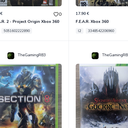
 €
17.90 €
0
A.R. 2 - Project Origin Xbox 360
F.E.A.R. Xbox 360
5051602222890
l2
3348542206960
TheGamingR83
TheGamingR8