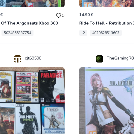
 €
14.90 €
0
 Of The Argonauts Xbox 360
Ride To Hell - Retribution
5024866337754
l2
4020628513603
cjt69500
TheGamingR8