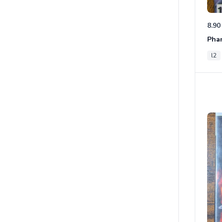
8.90
Phan
l2