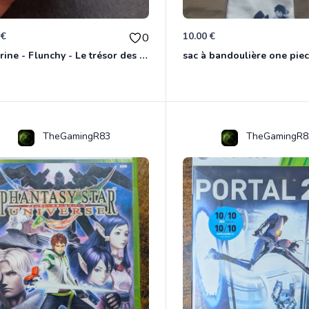
 €
10.00 €
0
Figurine - Flunchy - Le trésor des templiers
sac à bandoulière one piec
TheGamingR83
TheGamingR8