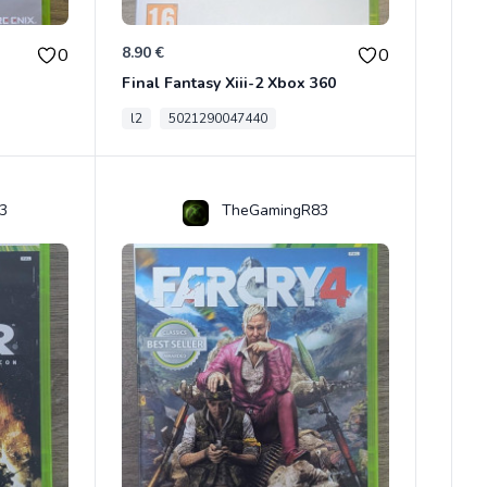
8.90 €
0
0
Final Fantasy Xiii-2 Xbox 360
l2
5021290047440
3
TheGamingR83