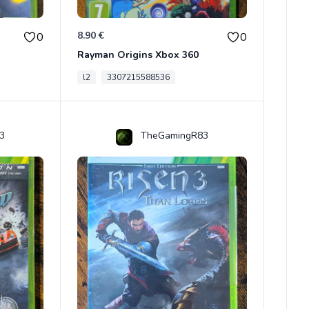
8.90 €
0
0
Rayman Origins Xbox 360
l2
3307215588536
3
TheGamingR83