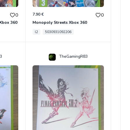
7.90 €
0
0
 Xbox 360
Monopoly Streets Xbox 360
l2
5030931092206
3
TheGamingR83