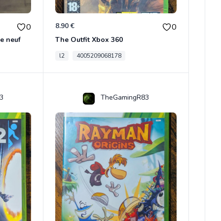
8.90 €
0
0
e neuf
The Outfit Xbox 360
l2
4005209068178
3
TheGamingR83