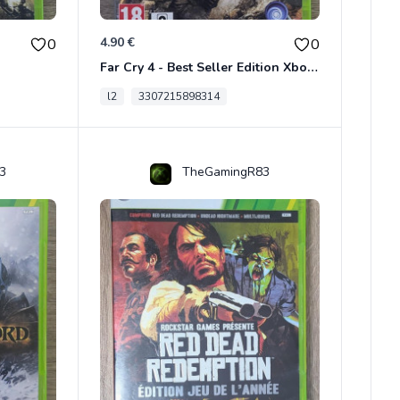
4.90 €
0
0
Far Cry 4 - Best Seller Edition Xbox 360
l2
3307215898314
3
TheGamingR83