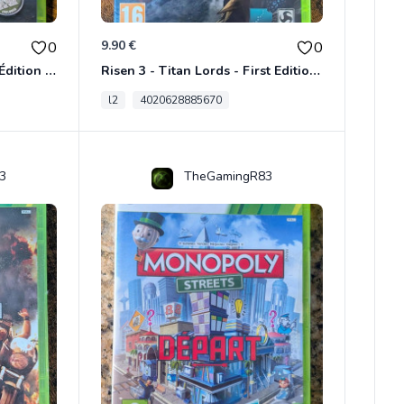
9.90 €
0
0
Ridge Racer Unbounded - Édition Limitée Xbox 360
Risen 3 - Titan Lords - First Edition Xbox 360
l2
4020628885670
3
TheGamingR83