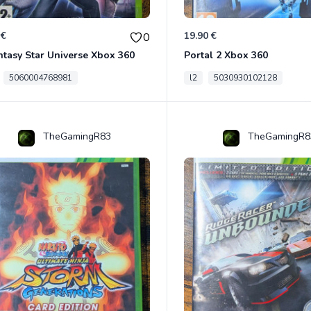
 €
19.90 €
0
tasy Star Universe Xbox 360
Portal 2 Xbox 360
5060004768981
l2
5030930102128
TheGamingR83
TheGamingR8