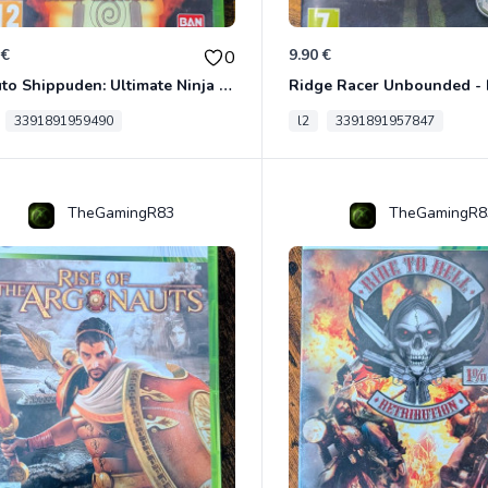
 €
9.90 €
0
Naruto Shippuden: Ultimate Ninja Storm Generations - Card Edition Xbox 360
3391891959490
l2
3391891957847
TheGamingR83
TheGamingR8