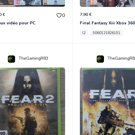
0 €
7.90 €
0
eux vidéo pour PC
Final Fantasy Xiii Xbox 360
l2
5060121826151
TheGamingR83
TheGamingR8