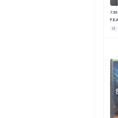
7.90
F.E.
l2