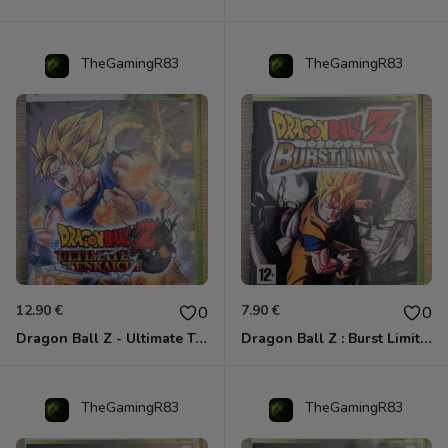
TheGamingR83
TheGamingR83
12.90 €
7.90 €
0
0
Dragon Ball Z - Ultimate Tenkaichi Xbox 360
Dragon Ball Z : Burst Limit Xbox 360
TheGamingR83
TheGamingR83