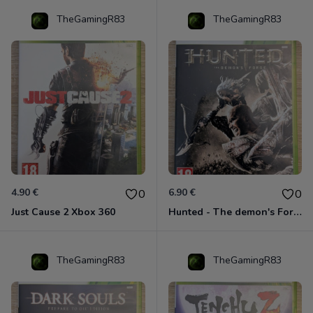
TheGamingR83
TheGamingR83
4.90 €
6.90 €
0
0
Just Cause 2 Xbox 360
Hunted - The demon's Forge Xbox 360 (Complet CIB)
TheGamingR83
TheGamingR83