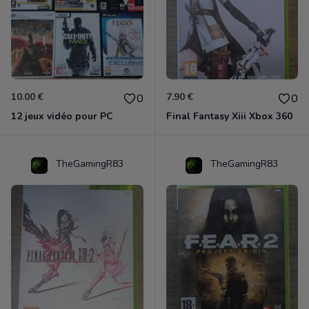
10.00 €
7.90 €
0
0
12 jeux vidéo pour PC
Final Fantasy Xiii Xbox 360
TheGamingR83
TheGamingR83