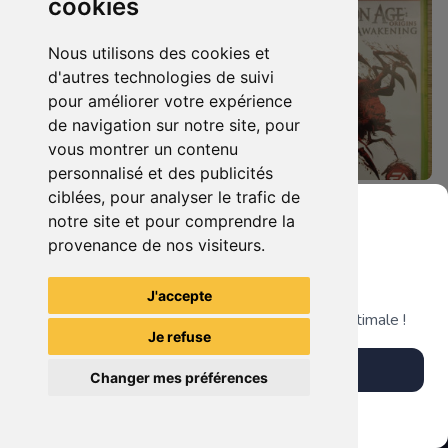
cookies
Nous utilisons des cookies et
d'autres technologies de suivi
pour améliorer votre expérience
de navigation sur notre site, pour
vous montrer un contenu
personnalisé et des publicités
ciblées, pour analyser le trafic de
8.90 €
14.90 €
0
0
notre site et pour comprendre la
Dragon Age Origins Xbox 360
Dragon Age Origins - Awakening Xbox 360
provenance de nos visiteurs.
Grenier du Geek
J'accepte
TheGamingR83
TheGamingR83
Télécharge notre app pour une expérience optimale !
Je refuse
Télécharger l'app
Changer mes préférences
Plus tard
Vendre