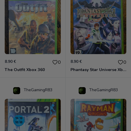
8.90 €
8.90 €
0
0
The Outfit Xbox 360
Phantasy Star Universe Xbox 360
TheGamingR83
TheGamingR83