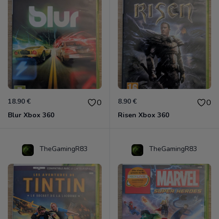
18.90 €
8.90 €
0
0
Blur Xbox 360
Risen Xbox 360
TheGamingR83
TheGamingR83