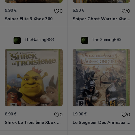
9.90 €
5.90 €
0
0
Sniper Elite 3 Xbox 360
Sniper Ghost Warrior Xbox 360
TheGamingR83
TheGamingR83
8.90 €
19.90 €
0
0
Shrek Le Troisième Xbox 360
Le Seigneur Des Anneaux - L'âge Des Conquêtes Xbox 360