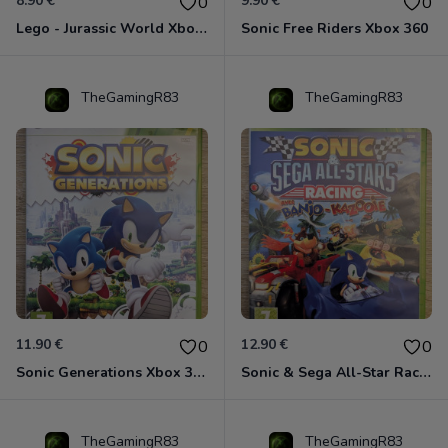
8.90 €
9.90 €
0
0
Lego - Jurassic World Xbox 360
Sonic Free Riders Xbox 360
TheGamingR83
TheGamingR83
11.90 €
12.90 €
0
0
Sonic Generations Xbox 360
Sonic & Sega All-Star Racing avec Banjo-Kazooie Xbox 360
TheGamingR83
TheGamingR83