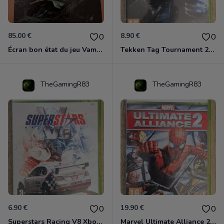
85.00 €
8.90 €
0
0
Écran bon état du jeu Vampire et livre de règles « la mascarade » état d’usage
Tekken Tag Tournament 2 Xbox 360
TheGamingR83
TheGamingR83
6.90 €
19.90 €
0
0
Superstars Racing V8 Xbox 360
Marvel Ultimate Alliance 2 Xbox 360