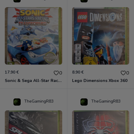
17.90 €
8.90 €
0
0
Sonic & Sega All-Star Racing - Transformed Xbox 360
Lego Dimensions Xbox 360
TheGamingR83
TheGamingR83