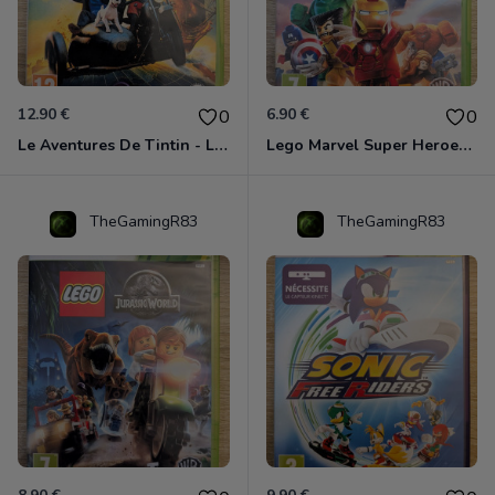
12.90 €
6.90 €
0
0
Le Aventures De Tintin - Le Secret De La Licorne Xbox 360
Lego Marvel Super Heroes Xbox 360
TheGamingR83
TheGamingR83