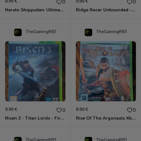
8.90 €
9.90 €
0
0
Naruto Shippuden: Ultimate Ninja Storm Generations - Card Edition Xbox 360
Ridge Racer Unbounded - Édition Limitée Xbox 360
TheGamingR83
TheGamingR83
9.90 €
8.90 €
0
0
Risen 3 - Titan Lords - First Edition Xbox 360
Rise Of The Argonauts Xbox 360
TheGamingR83
TheGamingR83