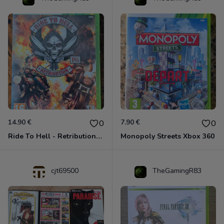
14.90 €
7.90 €
0
0
Ride To Hell - Retribution Xbox 360
Monopoly Streets Xbox 360
cjt69500
TheGamingR83