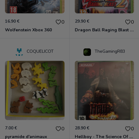
16.90 €
29.90 €
0
0
Wolfenstein Xbox 360
Dragon Ball Raging Blast 2 Xbox 360
COQUELICOT
TheGamingR83
7.00 €
28.90 €
0
0
pyramide d'animaux
Hellboy - The Science Of Evil Xbox 360