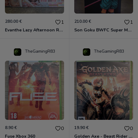
280.00 €
210.00 €
1
1
Evanthe Lazy Afternoon Red Pride of Eden
Son Goku BWFC Super Master Stars
TheGamingR83
TheGamingR83
8.90 €
19.90 €
0
0
Fuse Xbox 360
Golden Axe - Beast Rider Xbox 360