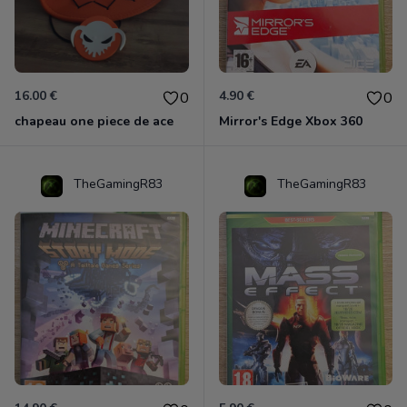
16.00 €
4.90 €
0
0
chapeau one piece de ace
Mirror's Edge Xbox 360
TheGamingR83
TheGamingR83