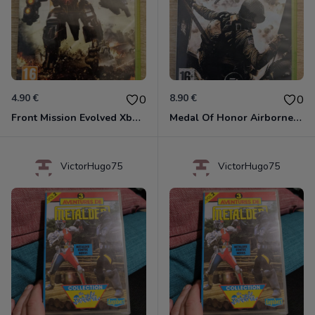
4.90 €
8.90 €
0
0
Front Mission Evolved Xbox 360
Medal Of Honor Airborne Xbox 360
VictorHugo75
VictorHugo75