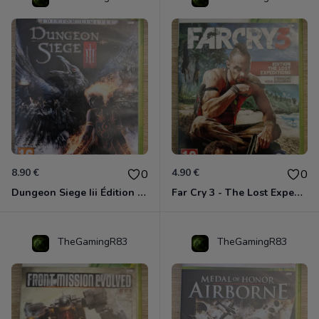
8.90 €
4.90 €
0
0
Dungeon Siege Iii Édition Limitée - Vf Intégrale Xbox 360
Far Cry 3 - The Lost Expeditions - Edition Spéciale Xbox 360
TheGamingR83
TheGamingR83