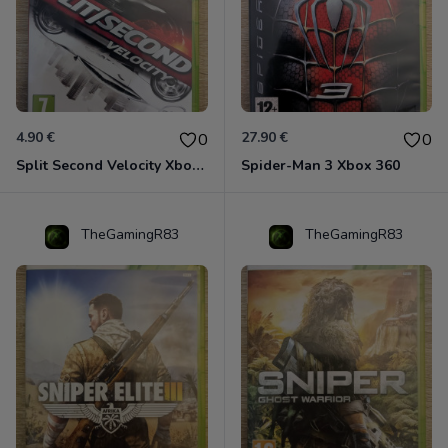
4.90 €
27.90 €
0
0
Split Second Velocity Xbox 360
Spider-Man 3 Xbox 360
TheGamingR83
TheGamingR83