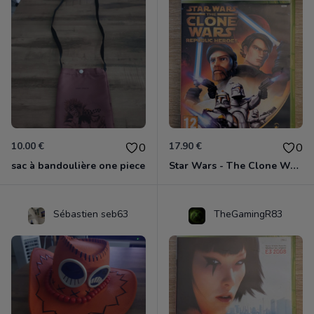
10.00 €
17.90 €
0
0
sac à bandoulière one piece
Star Wars - The Clone Wars - Les Héros De La République Xbox 360
Sébastien seb63
TheGamingR83