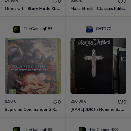
14.90 €
5.90 €
0
0
Minecraft - Story Mode Xbox 360
Mass Effect - Classics Edition Xbox 360
TheGamingR83
LHTR70
8.90 €
250.00 €
0
0
Supreme Commander 2 Xbox 360
[RARE] JDR In Nomine Satanis / Magna Veritas – 1ère Édition BOÎTE (DOS BLANC, 1989) - CROC / Siroz
TheGamingR83
TheGamingR83