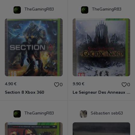
TheGamingR83
TheGamingR83
4.90 €
9.90 €
0
0
Section 8 Xbox 360
Le Seigneur Des Anneaux - La Guerre Du Nord Xbox 360
TheGamingR83
Sébastien seb63