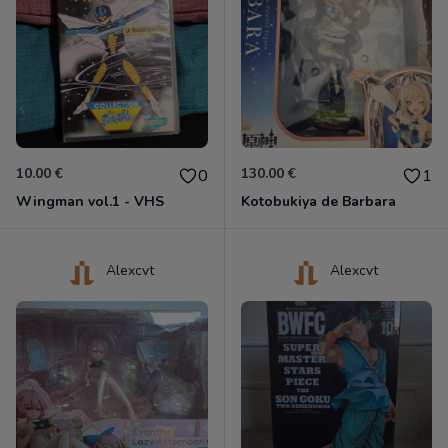
10.00 €
130.00 €
0
1
Wingman vol.1 - VHS
Kotobukiya de Barbara
Alexcvt
Alexcvt