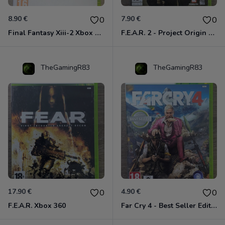
8.90 €
7.90 €
0
0
Final Fantasy Xiii-2 Xbox 360
F.E.A.R. 2 - Project Origin Xbox 360
TheGamingR83
TheGamingR83
17.90 €
4.90 €
0
0
F.E.A.R. Xbox 360
Far Cry 4 - Best Seller Edition Xbox 360