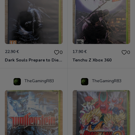
22.90 €
17.90 €
0
0
Dark Souls Prepare to Die Edition XBOX 360
Tenchu Z Xbox 360
TheGamingR83
TheGamingR83