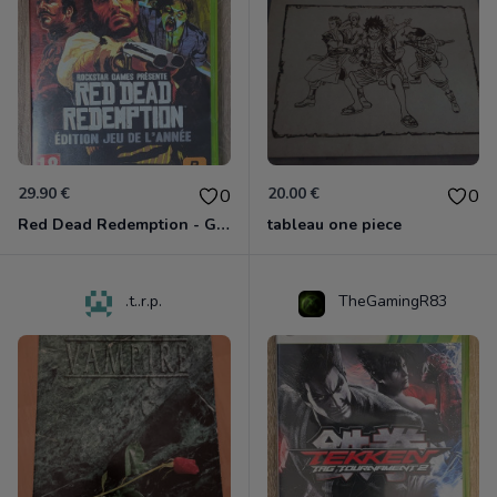
29.90 €
20.00 €
0
0
Red Dead Redemption - Game Of The Year Xbox 360
tableau one piece
.t..r.p.
TheGamingR83