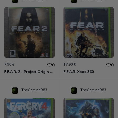
7.90 €
17.90 €
0
0
F.E.A.R. 2 - Project Origin Xbox 360
F.E.A.R. Xbox 360
TheGamingR83
TheGamingR83