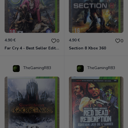
4.90 €
4.90 €
0
0
Far Cry 4 - Best Seller Edition Xbox 360
Section 8 Xbox 360
TheGamingR83
TheGamingR83