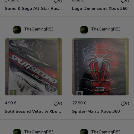
17.90 €
8.90 €
0
0
Sonic & Sega All-Star Racing - Transformed Xbox 360
Lego Dimensions Xbox 360
TheGamingR83
TheGamingR83
4.90 €
27.90 €
0
0
Split Second Velocity Xbox 360
Spider-Man 3 Xbox 360
TheGamingR83
TheGamingR83