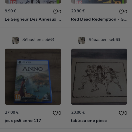
9.90 €
29.90 €
0
0
Le Seigneur Des Anneaux - La Guerre Du Nord Xbox 360
Red Dead Redemption - Game Of The Year Xbox 360
Sébastien seb63
Sébastien seb63
27.00 €
20.00 €
0
0
jeux ps5 anno 117
tableau one piece