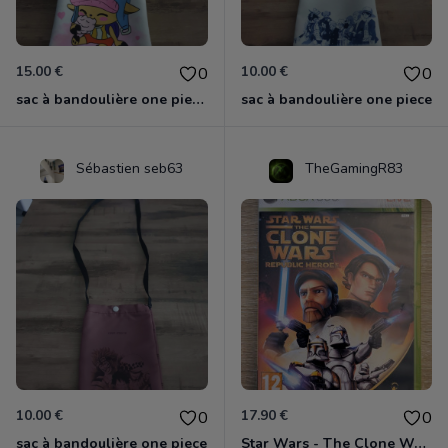
15.00 €
10.00 €
0
0
sac à bandoulière one piece chopper
sac à bandoulière one piece
Sébastien seb63
TheGamingR83
10.00 €
17.90 €
0
0
sac à bandoulière one piece
Star Wars - The Clone Wars - Les Héros De La République Xbox 360