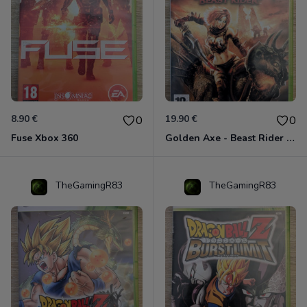
8.90 €
19.90 €
0
0
Fuse Xbox 360
Golden Axe - Beast Rider Xbox 360
TheGamingR83
TheGamingR83