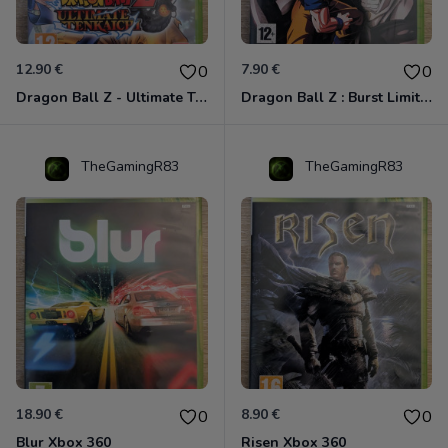
12.90 €
7.90 €
0
0
Dragon Ball Z - Ultimate Tenkaichi Xbox 360
Dragon Ball Z : Burst Limit Xbox 360
TheGamingR83
TheGamingR83
18.90 €
8.90 €
0
0
Blur Xbox 360
Risen Xbox 360