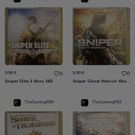
9.90 €
5.90 €
0
0
Sniper Elite 3 Xbox 360
Sniper Ghost Warrior Xbox 360
TheGamingR83
TheGamingR83