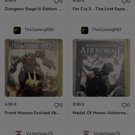
8.90 €
4.90 €
0
0
Dungeon Siege Iii Édition Limitée - Vf Intégrale Xbox 360
Far Cry 3 - The Lost Expeditions - Edition Spéciale Xbox 360
TheGamingR83
TheGamingR83
4.90 €
8.90 €
0
0
Front Mission Evolved Xbox 360
Medal Of Honor Airborne Xbox 360
VictorHugo75
VictorHugo75