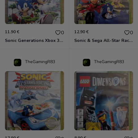
11.90 €
12.90 €
0
0
Sonic Generations Xbox 360
Sonic & Sega All-Star Racing avec Banjo-Kazooie Xbox 360
TheGamingR83
TheGamingR83