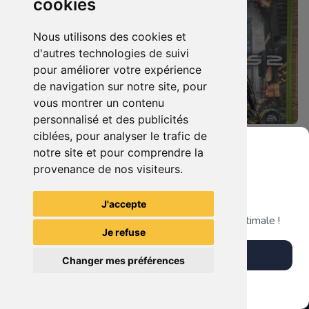
cookies
Nous utilisons des cookies et
d'autres technologies de suivi
pour améliorer votre expérience
de navigation sur notre site, pour
vous montrer un contenu
personnalisé et des publicités
ciblées, pour analyser le trafic de
4.90 €
4.90 €
0
0
notre site et pour comprendre la
Darksiders Ii - Edition Limitée Xbox 360
Crysis 2 Xbox 360
provenance de nos visiteurs.
Grenier du Geek
J'accepte
TheGamingR83
TheGamingR83
Télécharge notre app pour une expérience optimale !
Je refuse
Télécharger l'app
Changer mes préférences
Plus tard
Vendre