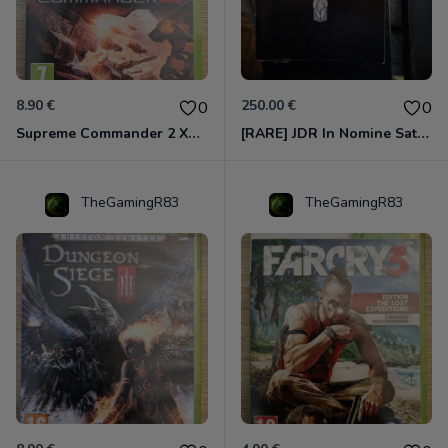
8.90 €
250.00 €
0
0
Supreme Commander 2 Xbox 360
[RARE] JDR In Nomine Satanis / Magna Veritas – 1ère Édition BOÎTE (DOS BLANC, 1989) - CROC / Siroz
TheGamingR83
TheGamingR83