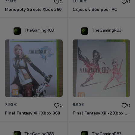
7.90 €
10.00 €
0
0
Monopoly Streets Xbox 360
12 jeux vidéo pour PC
TheGamingR83
TheGamingR83
7.90 €
8.90 €
0
0
Final Fantasy Xiii Xbox 360
Final Fantasy Xiii-2 Xbox 360
TheGamingR83
TheGamingR83