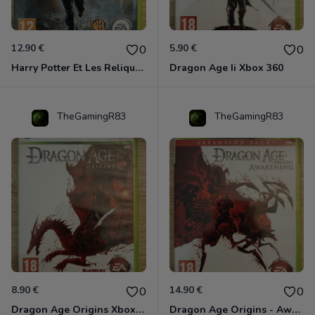
12.90 €
5.90 €
0
0
Harry Potter Et Les Reliques De La Mort - 1ère Partie Xbox 360
Dragon Age Ii Xbox 360
TheGamingR83
TheGamingR83
8.90 €
14.90 €
0
0
Dragon Age Origins Xbox 360
Dragon Age Origins - Awakening Xbox 360