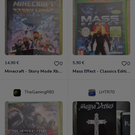
14.90 €
5.90 €
0
0
Minecraft - Story Mode Xbox 360
Mass Effect - Classics Edition Xbox 360
TheGamingR83
LHTR70