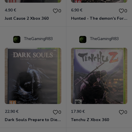
4.90 €
6.90 €
0
0
Just Cause 2 Xbox 360
Hunted - The demon's Forge Xbox 360 (Complet CIB)
TheGamingR83
TheGamingR83
22.90 €
17.90 €
0
0
Dark Souls Prepare to Die Edition XBOX 360
Tenchu Z Xbox 360