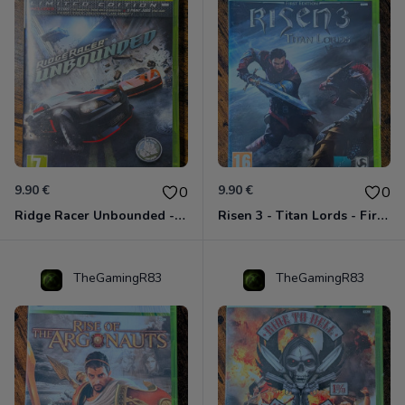
9.90 €
9.90 €
0
0
Ridge Racer Unbounded - Édition Limitée Xbox 360
Risen 3 - Titan Lords - First Edition Xbox 360
TheGamingR83
TheGamingR83