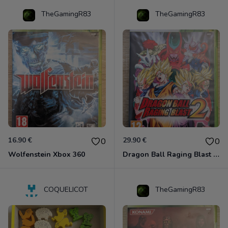
TheGamingR83
TheGamingR83
16.90 €
29.90 €
0
0
Wolfenstein Xbox 360
Dragon Ball Raging Blast 2 Xbox 360
COQUELICOT
TheGamingR83