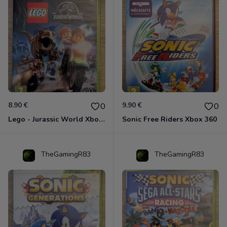
8.90 €
9.90 €
0
0
Lego - Jurassic World Xbox 360
Sonic Free Riders Xbox 360
TheGamingR83
TheGamingR83