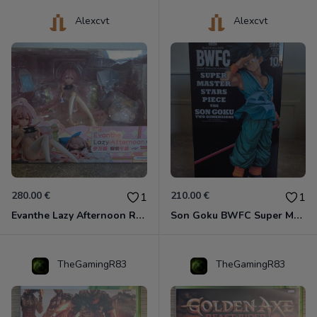
Alexcvt
Alexcvt
280.00 €
210.00 €
1
1
Evanthe Lazy Afternoon Red Pride of Eden
Son Goku BWFC Super Master Stars
TheGamingR83
TheGamingR83