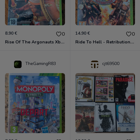
8.90 €
14.90 €
0
0
Rise Of The Argonauts Xbox 360
Ride To Hell - Retribution Xbox 360
TheGamingR83
cjt69500