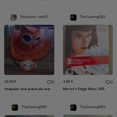
Sébastien seb63
TheGamingR83
16.00 €
4.90 €
0
0
chapeau one piece de ace
Mirror's Edge Xbox 360
TheGamingR83
TheGamingR83