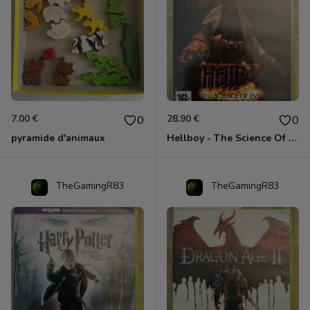
7.00 €
28.90 €
0
0
pyramide d'animaux
Hellboy - The Science Of Evil Xbox 360
TheGamingR83
TheGamingR83