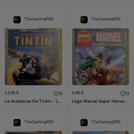
TheGamingR83
TheGamingR83
12.90 €
6.90 €
0
0
Le Aventures De Tintin - Le Secret De La Licorne Xbox 360
Lego Marvel Super Heroes Xbox 360
TheGamingR83
TheGamingR83