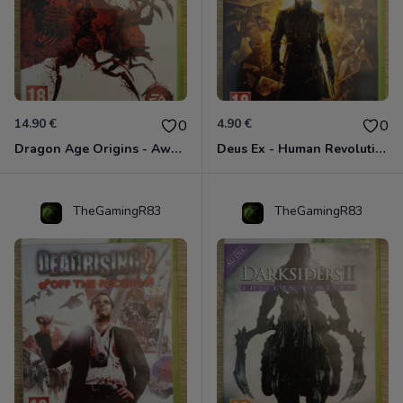
14.90 €
4.90 €
0
0
Dragon Age Origins - Awakening Xbox 360
Deus Ex - Human Revolution Xbox 360
TheGamingR83
TheGamingR83