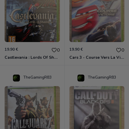
19.90 €
19.90 €
0
0
Castlevania : Lords Of Shadow Xbox 360
Cars 3 - Course Vers La Victoire Xbox 360
TheGamingR83
TheGamingR83