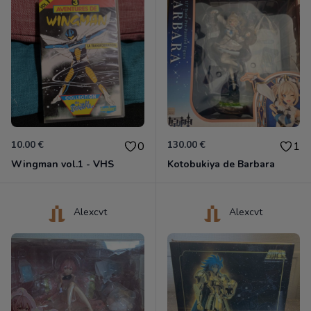
10.00 €
130.00 €
0
1
Wingman vol.1 - VHS
Kotobukiya de Barbara
Alexcvt
Alexcvt