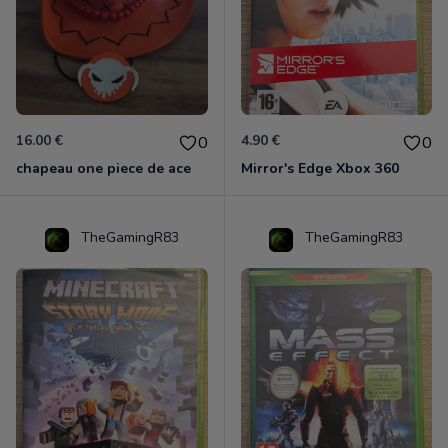
16.00 €
4.90 €
0
0
chapeau one piece de ace
Mirror's Edge Xbox 360
TheGamingR83
TheGamingR83