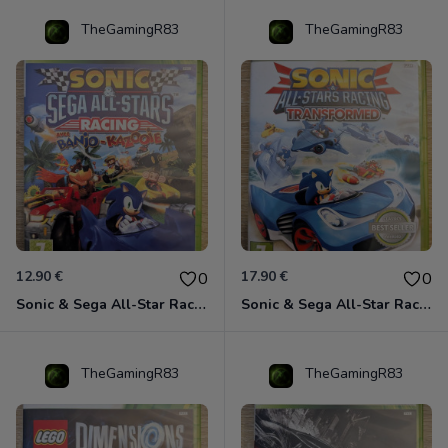
TheGamingR83
TheGamingR83
12.90 €
17.90 €
0
0
Sonic & Sega All-Star Racing avec Banjo-Kazooie Xbox 360
Sonic & Sega All-Star Racing - Transformed Xbox 360
TheGamingR83
TheGamingR83