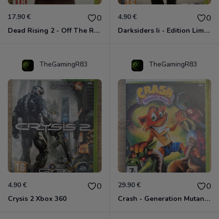
17.90 €
4.90 €
0
0
Dead Rising 2 - Off The Record Xbox 360
Darksiders Ii - Edition Limitée Xbox 360
TheGamingR83
TheGamingR83
4.90 €
29.90 €
0
0
Crysis 2 Xbox 360
Crash - Generation Mutant Xbox 360