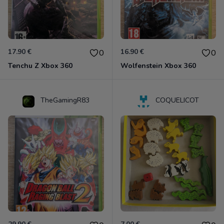
17.90 €
16.90 €
0
0
Tenchu Z Xbox 360
Wolfenstein Xbox 360
TheGamingR83
COQUELICOT