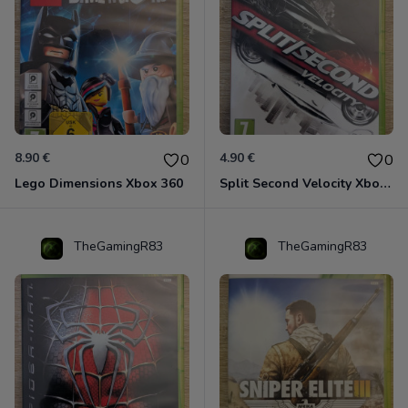
8.90 €
4.90 €
0
0
Lego Dimensions Xbox 360
Split Second Velocity Xbox 360
TheGamingR83
TheGamingR83