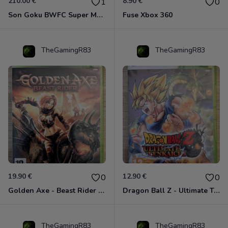
210.00 €
8.90 €
1
0
Son Goku BWFC Super Master Stars
Fuse Xbox 360
TheGamingR83
TheGamingR83
19.90 €
12.90 €
0
0
Golden Axe - Beast Rider Xbox 360
Dragon Ball Z - Ultimate Tenkaichi Xbox 360
TheGamingR83
TheGamingR83