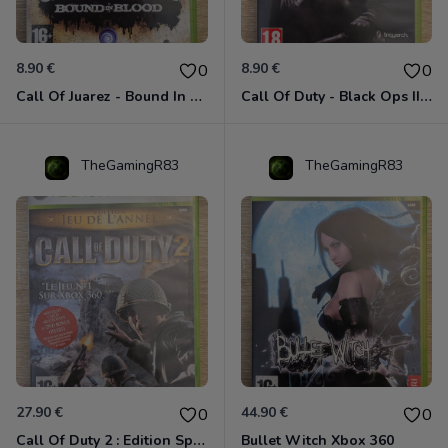
8.90 €
8.90 €
0
0
Call Of Juarez - Bound In Blood Xbox 360
Call Of Duty - Black Ops II Xbox 360
TheGamingR83
TheGamingR83
27.90 €
44.90 €
0
0
Call Of Duty 2 : Edition Spéciale Xbox 360 GOTY
Bullet Witch Xbox 360