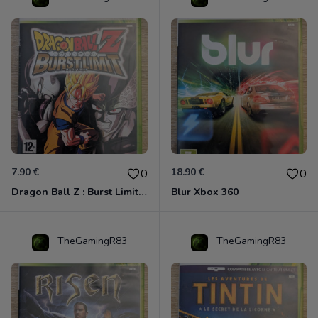
7.90 €
18.90 €
0
0
Dragon Ball Z : Burst Limit Xbox 360
Blur Xbox 360
TheGamingR83
TheGamingR83