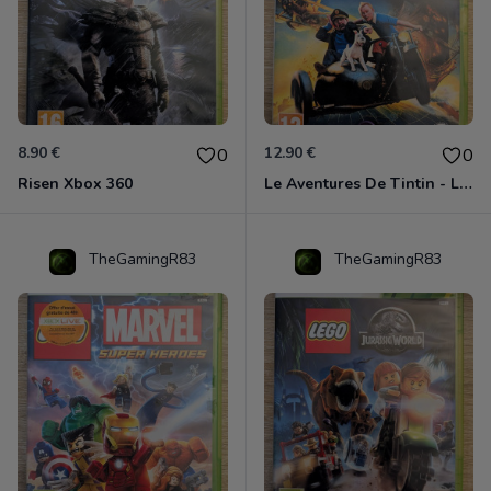
8.90 €
12.90 €
0
0
Risen Xbox 360
Le Aventures De Tintin - Le Secret De La Licorne Xbox 360
TheGamingR83
TheGamingR83