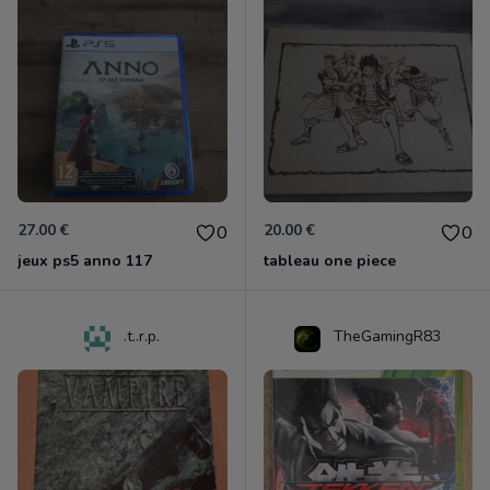
27.00 €
20.00 €
0
0
jeux ps5 anno 117
tableau one piece
.t..r.p.
TheGamingR83