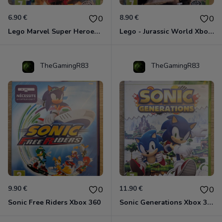
6.90 €
8.90 €
0
0
Lego Marvel Super Heroes Xbox 360
Lego - Jurassic World Xbox 360
TheGamingR83
TheGamingR83
9.90 €
11.90 €
0
0
Sonic Free Riders Xbox 360
Sonic Generations Xbox 360