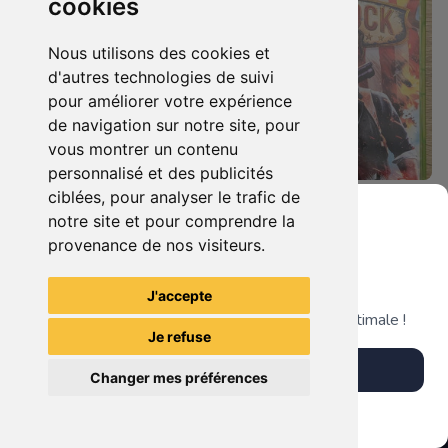
cookies
Nous utilisons des cookies et
d'autres technologies de suivi
pour améliorer votre expérience
de navigation sur notre site, pour
vous montrer un contenu
personnalisé et des publicités
ciblées, pour analyser le trafic de
17.90 €
5.90 €
0
0
notre site et pour comprendre la
Bionicle Heros Xbox 360
Bioshock - Infinite Xbox 360
provenance de nos visiteurs.
Grenier du Geek
J'accepte
TheGamingR83
TheGamingR83
Télécharge notre app pour une expérience optimale !
Je refuse
Télécharger l'app
Changer mes préférences
Plus tard
Vendre