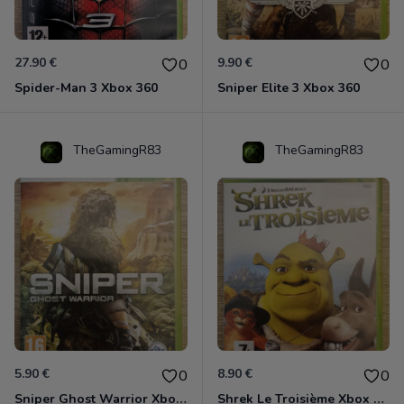
27.90 €
9.90 €
0
0
Spider-Man 3 Xbox 360
Sniper Elite 3 Xbox 360
TheGamingR83
TheGamingR83
5.90 €
8.90 €
0
0
Sniper Ghost Warrior Xbox 360
Shrek Le Troisième Xbox 360