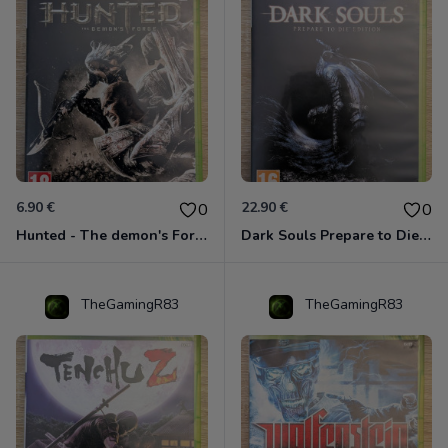
6.90 €
22.90 €
0
0
Hunted - The demon's Forge Xbox 360 (Complet CIB)
Dark Souls Prepare to Die Edition XBOX 360
TheGamingR83
TheGamingR83