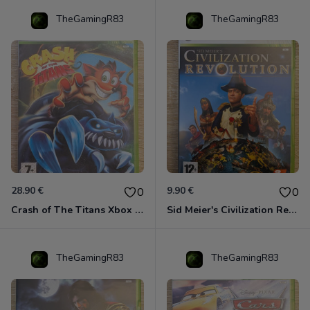
TheGamingR83
TheGamingR83
28.90 €
9.90 €
0
0
Crash of The Titans Xbox 360
Sid Meier's Civilization Revolution Xbox 360
TheGamingR83
TheGamingR83