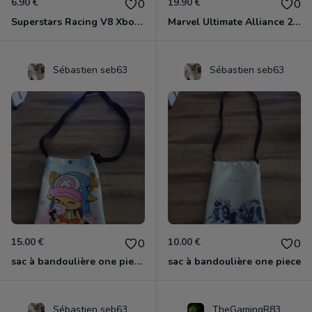
6.90 €
19.90 €
0
0
Superstars Racing V8 Xbox 360
Marvel Ultimate Alliance 2 Xbox 360
Sébastien seb63
Sébastien seb63
15.00 €
10.00 €
0
0
sac à bandoulière one piece chopper
sac à bandoulière one piece
Sébastien seb63
TheGamingR83