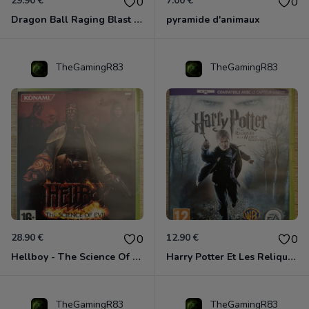
29.90 €
7.00 €
0
0
Dragon Ball Raging Blast 2 Xbox 360
pyramide d'animaux
TheGamingR83
TheGamingR83
28.90 €
12.90 €
0
0
Hellboy - The Science Of Evil Xbox 360
Harry Potter Et Les Reliques De La Mort - 1ère Partie Xbox 360
TheGamingR83
TheGamingR83