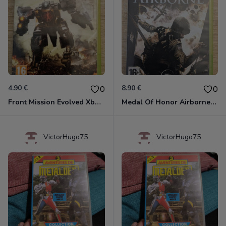
4.90 €
8.90 €
0
0
Front Mission Evolved Xbox 360
Medal Of Honor Airborne Xbox 360
VictorHugo75
VictorHugo75