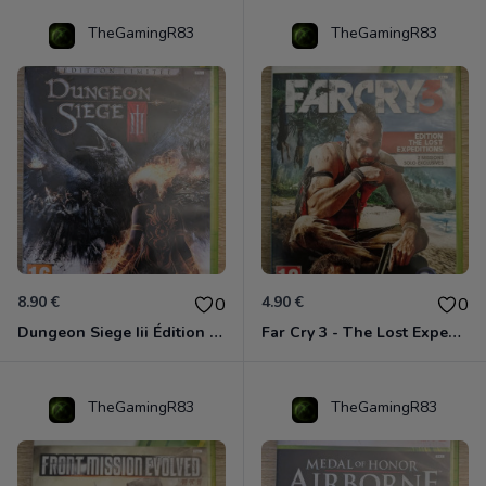
TheGamingR83
TheGamingR83
8.90 €
4.90 €
0
0
Dungeon Siege Iii Édition Limitée - Vf Intégrale Xbox 360
Far Cry 3 - The Lost Expeditions - Edition Spéciale Xbox 360
TheGamingR83
TheGamingR83