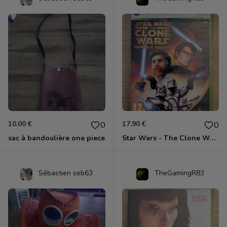
10.00 €
17.90 €
0
0
sac à bandoulière one piece
Star Wars - The Clone Wars - Les Héros De La République Xbox 360
Sébastien seb63
TheGamingR83