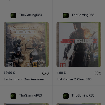
TheGamingR83
TheGamingR83
19.90 €
4.90 €
0
0
Le Seigneur Des Anneaux - L'âge Des Conquêtes Xbox 360
Just Cause 2 Xbox 360
TheGamingR83
TheGamingR83