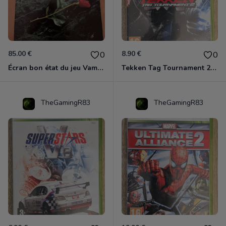
85.00 €
8.90 €
0
0
Écran bon état du jeu Vampire et livre de règles « la mascarade » état d’usage
Tekken Tag Tournament 2 Xbox 360
TheGamingR83
TheGamingR83