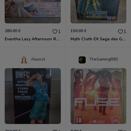
280.00 €
150.00 €
1
1
Evanthe Lazy Afternoon Red Pride of Eden
Myth Cloth EX Saga des Gémeaux
Alexcvt
TheGamingR83