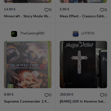
14.90 €
5.90 €
0
0
Minecraft - Story Mode Xbox 360
Mass Effect - Classics Edition Xbox 360
TheGamingR83
LHTR70
8.90 €
250.00 €
0
0
Supreme Commander 2 Xbox 360
[RARE] JDR In Nomine Satanis / Magna Veritas – 1ère Édition BOÎTE (DOS BLANC, 1989) - CROC / Siroz