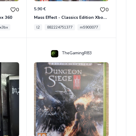
5.90 €
0
0
ox 360
Mass Effect - Classics Edition Xbox 360
x3bx
l2
882224751377
m5900077
TheGamingR83