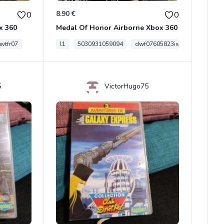
8.90 €
0
0
x 360
Medal Of Honor Airborne Xbox 360
vtfr07
l1
5030931059094
dwf07605823is
5
VictorHugo75