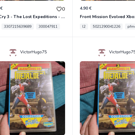
 €
4.90 €
0
Far Cry 3 - The Lost Expeditions - Edition Spéciale Xbox 360
Front Mission Evolved Xbo
3307215639689
300047911
l2
5021290041226
pfme
VictorHugo75
VictorHugo7