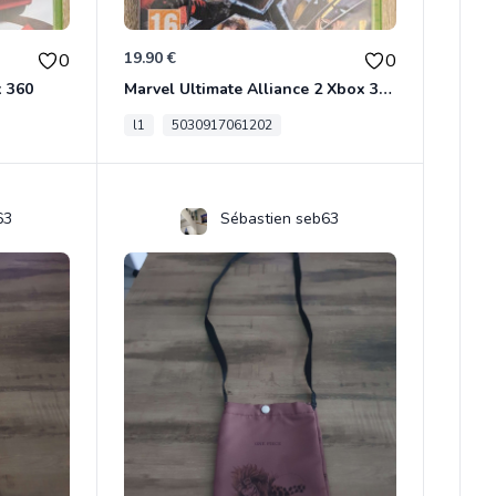
19.90 €
0
0
x 360
Marvel Ultimate Alliance 2 Xbox 360
l1
5030917061202
63
Sébastien seb63