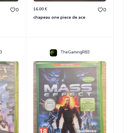
16.00 €
0
0
chapeau one piece de ace
3
TheGamingR83