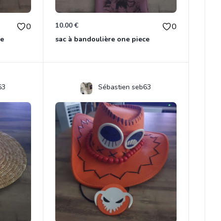
10.00 €
0
0
ce
sac à bandoulière one piece
63
Sébastien seb63