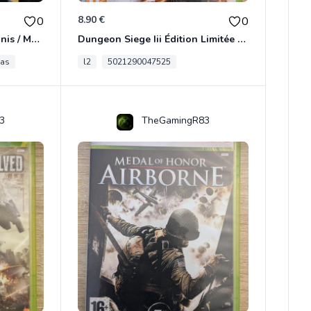
8.90 €
0
0
[RARE] JDR In Nomine Satanis / Magna Veritas – 1ère Édition BOÎTE (DOS BLANC, 1989) - CROC / Siroz
Dungeon Siege Iii Édition Limitée - Vf Intégrale Xbox 360
tas
l2
5021290047525
3
TheGamingR83