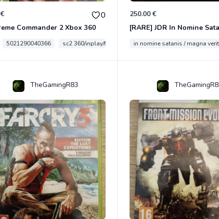
 €
250.00 €
0
reme Commander 2 Xbox 360
5021290040366
sc2 360/inplay/fra
in nomine satanis / magna veri
TheGamingR83
TheGamingR8