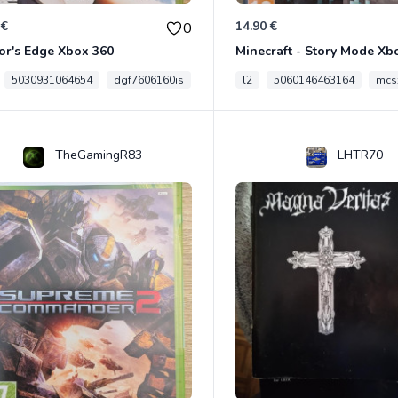
 €
14.90 €
0
or's Edge Xbox 360
Minecraft - Story Mode Xb
5030931064654
dgf7606160is
l2
5060146463164
mcs
TheGamingR83
LHTR70