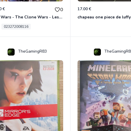
0 €
17.00 €
0
Star Wars - The Clone Wars - Les Héros De La République Xbox 360
chapeau one piece de luffy
023272008116
TheGamingR83
TheGamingR8