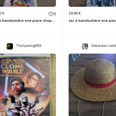
0 €
10.00 €
0
sac à bandoulière one piece chopper
sac à bandoulière one pie
TheGamingR83
Sébastien seb