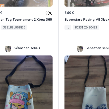
 €
6.90 €
0
ken Tag Tournament 2 Xbox 360
Superstars Racing V8 Xbo
3391891963855
l1
8033102490433
Sébastien seb63
Sébastien seb