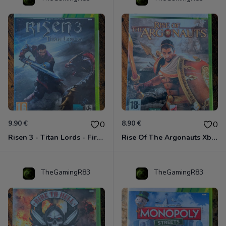
9.90 €
8.90 €
0
0
Risen 3 - Titan Lords - First Edition Xbox 360
Rise Of The Argonauts Xbox 360
TheGamingR83
TheGamingR83