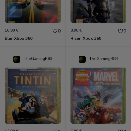
18.90 €
8.90 €
0
0
Blur Xbox 360
Risen Xbox 360
TheGamingR83
TheGamingR83