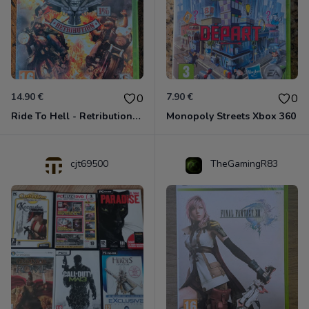
14.90 €
7.90 €
0
0
Ride To Hell - Retribution Xbox 360
Monopoly Streets Xbox 360
cjt69500
TheGamingR83