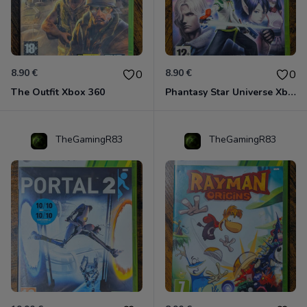
8.90 €
8.90 €
0
0
The Outfit Xbox 360
Phantasy Star Universe Xbox 360
TheGamingR83
TheGamingR83