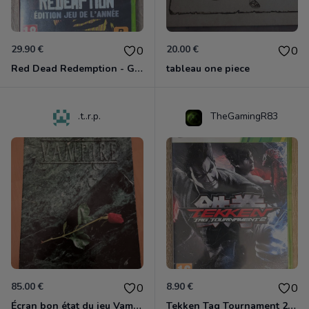
29.90 €
20.00 €
0
0
Red Dead Redemption - Game Of The Year Xbox 360
tableau one piece
.t..r.p.
TheGamingR83
85.00 €
8.90 €
0
0
Écran bon état du jeu Vampire et livre de règles « la mascarade » état d’usage
Tekken Tag Tournament 2 Xbox 360