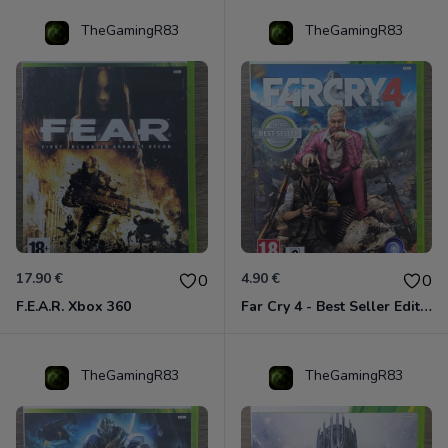
TheGamingR83
TheGamingR83
17.90 €
4.90 €
0
0
F.E.A.R. Xbox 360
Far Cry 4 - Best Seller Edition Xbox 360
TheGamingR83
TheGamingR83