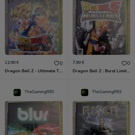
12.90 €
7.90 €
0
0
Dragon Ball Z - Ultimate Tenkaichi Xbox 360
Dragon Ball Z : Burst Limit Xbox 360
TheGamingR83
TheGamingR83