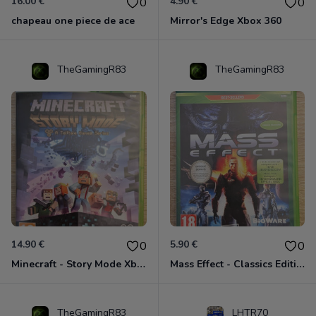
16.00 €
4.90 €
0
0
chapeau one piece de ace
Mirror's Edge Xbox 360
TheGamingR83
TheGamingR83
14.90 €
5.90 €
0
0
Minecraft - Story Mode Xbox 360
Mass Effect - Classics Edition Xbox 360
TheGamingR83
LHTR70