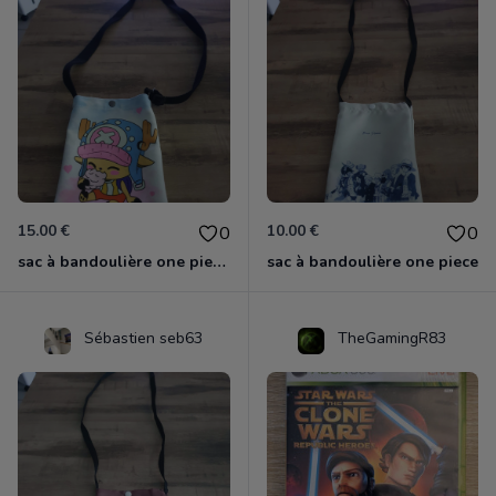
15.00 €
10.00 €
0
0
sac à bandoulière one piece chopper
sac à bandoulière one piece
Sébastien seb63
TheGamingR83