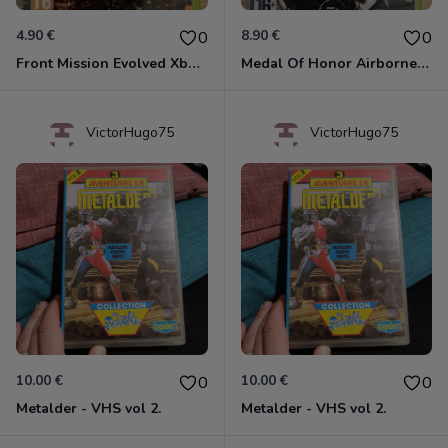
4.90 €
8.90 €
0
0
Front Mission Evolved Xbox 360
Medal Of Honor Airborne Xbox 360
VictorHugo75
VictorHugo75
10.00 €
10.00 €
0
0
Metalder - VHS vol 2.
Metalder - VHS vol 2.