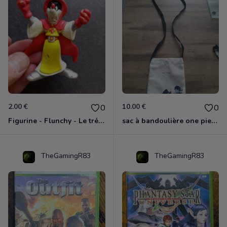
2.00 €
10.00 €
0
0
Figurine - Flunchy - Le trésor des templiers
sac à bandoulière one piece neuf
TheGamingR83
TheGamingR83