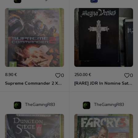
8.90 €
250.00 €
0
0
Supreme Commander 2 Xbox 360
[RARE] JDR In Nomine Satanis / Magna Veritas – 1ère Édition BOÎTE (DOS BLANC, 1989) - CROC / Siroz
TheGamingR83
TheGamingR83