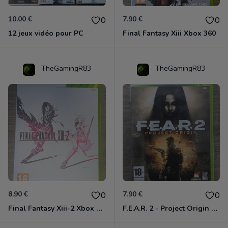
10.00 €
7.90 €
0
0
12 jeux vidéo pour PC
Final Fantasy Xiii Xbox 360
TheGamingR83
TheGamingR83
8.90 €
7.90 €
0
0
Final Fantasy Xiii-2 Xbox 360
F.E.A.R. 2 - Project Origin Xbox 360