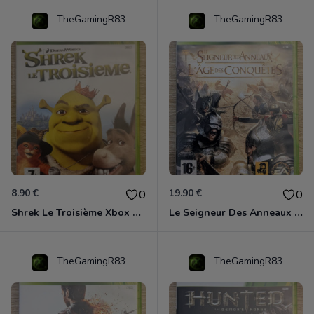
TheGamingR83
TheGamingR83
8.90 €
19.90 €
0
0
Shrek Le Troisième Xbox 360
Le Seigneur Des Anneaux - L'âge Des Conquêtes Xbox 360
TheGamingR83
TheGamingR83