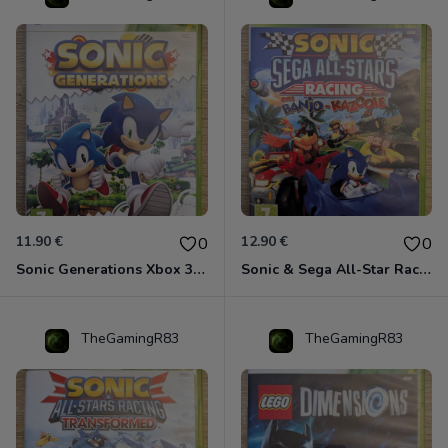
11.90 €
12.90 €
0
0
Sonic Generations Xbox 360
Sonic & Sega All-Star Racing avec Banjo-Kazooie Xbox 360
TheGamingR83
TheGamingR83