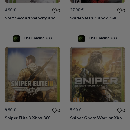
4.90 €
27.90 €
0
0
Split Second Velocity Xbox 360
Spider-Man 3 Xbox 360
TheGamingR83
TheGamingR83
9.90 €
5.90 €
0
0
Sniper Elite 3 Xbox 360
Sniper Ghost Warrior Xbox 360