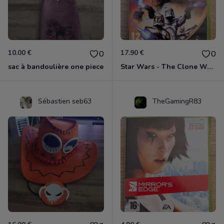
10.00 €
17.90 €
0
0
sac à bandoulière one piece
Star Wars - The Clone Wars - Les Héros De La République Xbox 360
Sébastien seb63
TheGamingR83