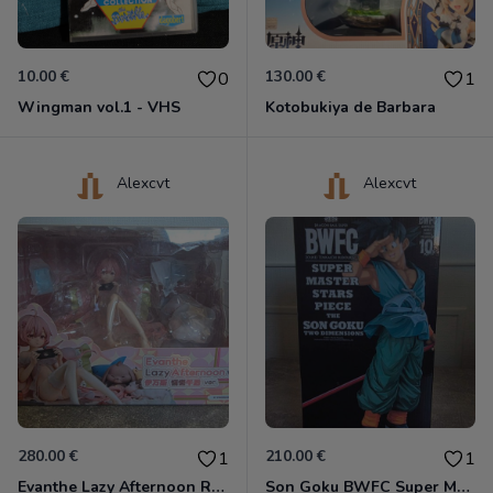
10.00 €
130.00 €
0
1
Wingman vol.1 - VHS
Kotobukiya de Barbara
Alexcvt
Alexcvt
280.00 €
210.00 €
1
1
Evanthe Lazy Afternoon Red Pride of Eden
Son Goku BWFC Super Master Stars