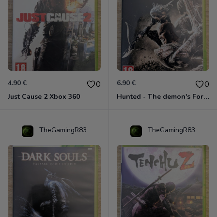
4.90 €
6.90 €
0
0
Just Cause 2 Xbox 360
Hunted - The demon's Forge Xbox 360 (Complet CIB)
TheGamingR83
TheGamingR83