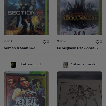
4.90 €
9.90 €
0
0
Section 8 Xbox 360
Le Seigneur Des Anneaux - La Guerre Du Nord Xbox 360
TheGamingR83
Sébastien seb63