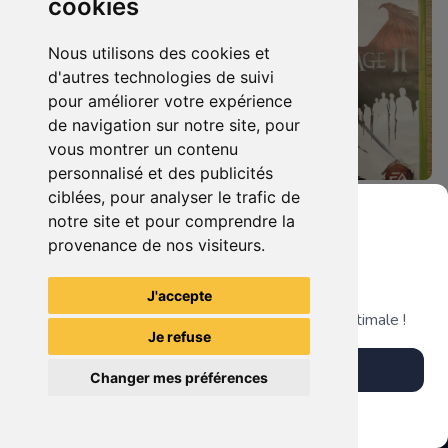
cookies
Nous utilisons des cookies et
d'autres technologies de suivi
pour améliorer votre expérience
de navigation sur notre site, pour
vous montrer un contenu
personnalisé et des publicités
ciblées, pour analyser le trafic de
12.90 €
5.90 €
0
0
notre site et pour comprendre la
Harry Potter Et Les Reliques De La Mort - 1ère Partie Xbox 360
Dragon Age Ii Xbox 360
provenance de nos visiteurs.
Grenier du Geek
J'accepte
TheGamingR83
TheGamingR83
Télécharge notre app pour une expérience optimale !
Je refuse
Télécharger l'app
Changer mes préférences
Plus tard
Vendre