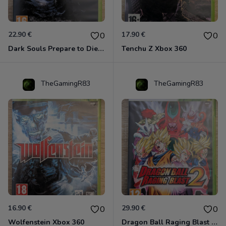
22.90 €
17.90 €
0
0
Dark Souls Prepare to Die Edition XBOX 360
Tenchu Z Xbox 360
TheGamingR83
TheGamingR83
16.90 €
29.90 €
0
0
Wolfenstein Xbox 360
Dragon Ball Raging Blast 2 Xbox 360