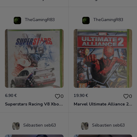
TheGamingR83
TheGamingR83
6.90 €
19.90 €
0
0
Superstars Racing V8 Xbox 360
Marvel Ultimate Alliance 2 Xbox 360
Sébastien seb63
Sébastien seb63