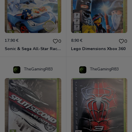
17.90 €
8.90 €
0
0
Sonic & Sega All-Star Racing - Transformed Xbox 360
Lego Dimensions Xbox 360
TheGamingR83
TheGamingR83