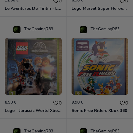
12.90 €
6.90 €
0
0
Le Aventures De Tintin - Le Secret De La Licorne Xbox 360
Lego Marvel Super Heroes Xbox 360
TheGamingR83
TheGamingR83
8.90 €
9.90 €
0
0
Lego - Jurassic World Xbox 360
Sonic Free Riders Xbox 360
TheGamingR83
TheGamingR83