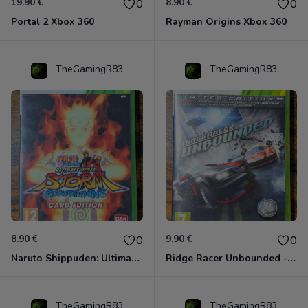
19.90 €
8.90 €
0
0
Portal 2 Xbox 360
Rayman Origins Xbox 360
TheGamingR83
TheGamingR83
8.90 €
9.90 €
0
0
Naruto Shippuden: Ultimate Ninja Storm Generations - Card Edition Xbox 360
Ridge Racer Unbounded - Édition Limitée Xbox 360
TheGamingR83
TheGamingR83