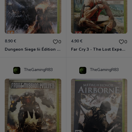
8.90 €
4.90 €
0
0
Dungeon Siege Iii Édition Limitée - Vf Intégrale Xbox 360
Far Cry 3 - The Lost Expeditions - Edition Spéciale Xbox 360
TheGamingR83
TheGamingR83