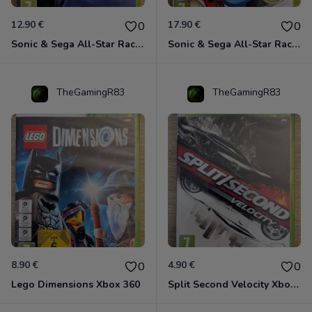
12.90 €
17.90 €
0
0
Sonic & Sega All-Star Racing avec Banjo-Kazooie Xbox 360
Sonic & Sega All-Star Racing - Transformed Xbox 360
TheGamingR83
TheGamingR83
8.90 €
4.90 €
0
0
Lego Dimensions Xbox 360
Split Second Velocity Xbox 360