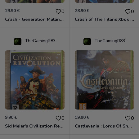
29.90 €
28.90 €
0
0
Crash - Generation Mutant Xbox 360
Crash of The Titans Xbox 360
TheGamingR83
TheGamingR83
9.90 €
19.90 €
0
0
Sid Meier's Civilization Revolution Xbox 360
Castlevania : Lords Of Shadow Xbox 360