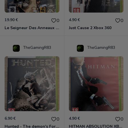
19.90 €
4.90 €
0
0
Le Seigneur Des Anneaux - L'âge Des Conquêtes Xbox 360
Just Cause 2 Xbox 360
TheGamingR83
TheGamingR83
6.90 €
4.90 €
0
0
Hunted - The demon's Forge Xbox 360 (Complet CIB)
HITMAN ABSOLUTION XBOX 360