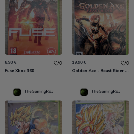
8.90 €
19.90 €
0
0
Fuse Xbox 360
Golden Axe - Beast Rider Xbox 360
TheGamingR83
TheGamingR83