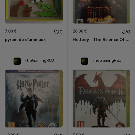
7.00 €
28.90 €
0
0
pyramide d'animaux
Hellboy - The Science Of Evil Xbox 360
TheGamingR83
TheGamingR83