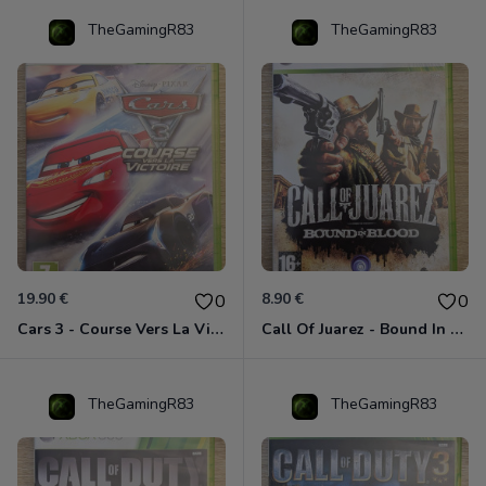
TheGamingR83
TheGamingR83
19.90 €
8.90 €
0
0
Cars 3 - Course Vers La Victoire Xbox 360
Call Of Juarez - Bound In Blood Xbox 360
TheGamingR83
TheGamingR83