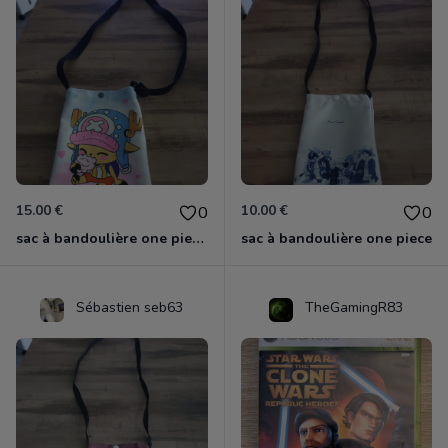
15.00 €
10.00 €
0
0
sac à bandoulière one piece chopper
sac à bandoulière one piece
Sébastien seb63
TheGamingR83