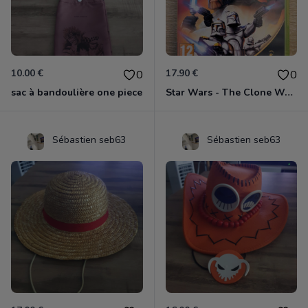
10.00 €
17.90 €
0
0
sac à bandoulière one piece
Star Wars - The Clone Wars - Les Héros De La République Xbox 360
Sébastien seb63
Sébastien seb63