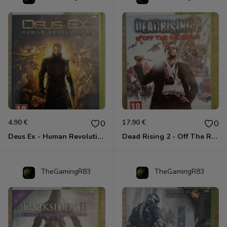
4.90 €
17.90 €
0
0
Deus Ex - Human Revolution Xbox 360
Dead Rising 2 - Off The Record Xbox 360
TheGamingR83
TheGamingR83