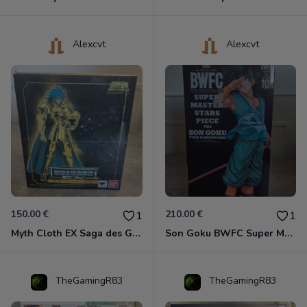
Alexcvt
Alexcvt
150.00 €
210.00 €
1
1
Myth Cloth EX Saga des Gémeaux
Son Goku BWFC Super Master Stars
TheGamingR83
TheGamingR83