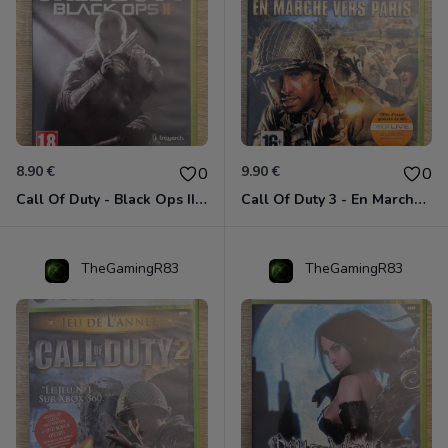
8.90 €
9.90 €
0
0
Call Of Duty - Black Ops II Xbox 360
Call Of Duty 3 - En Marche Vers Paris Xbox 360
TheGamingR83
TheGamingR83