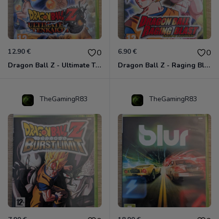
12.90 €
6.90 €
0
0
Dragon Ball Z - Ultimate Tenkaichi Xbox 360
Dragon Ball Z - Raging Blast Xbox 360
TheGamingR83
TheGamingR83