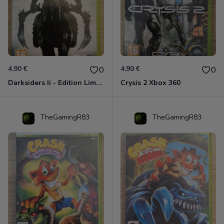
4.90 €
4.90 €
0
0
Darksiders Ii - Edition Limitée Xbox 360
Crysis 2 Xbox 360
TheGamingR83
TheGamingR83