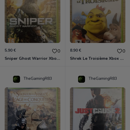
5.90 €
8.90 €
0
0
Sniper Ghost Warrior Xbox 360
Shrek Le Troisième Xbox 360
TheGamingR83
TheGamingR83