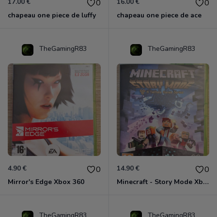
17.00 €
16.00 €
0
0
chapeau one piece de luffy
chapeau one piece de ace
TheGamingR83
TheGamingR83
4.90 €
14.90 €
0
0
Mirror's Edge Xbox 360
Minecraft - Story Mode Xbox 360
TheGamingR83
TheGamingR83