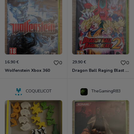
16.90 €
29.90 €
0
0
Wolfenstein Xbox 360
Dragon Ball Raging Blast 2 Xbox 360
COQUELICOT
TheGamingR83