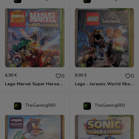
6.90 €
8.90 €
0
0
Lego Marvel Super Heroes Xbox 360
Lego - Jurassic World Xbox 360
TheGamingR83
TheGamingR83