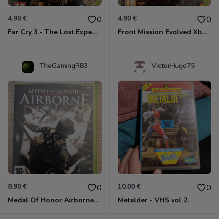
4.90 €
4.90 €
0
0
Far Cry 3 - The Lost Expeditions - Edition Spéciale Xbox 360
Front Mission Evolved Xbox 360
TheGamingR83
VictorHugo75
8.90 €
10.00 €
0
0
Medal Of Honor Airborne Xbox 360
Metalder - VHS vol 2.