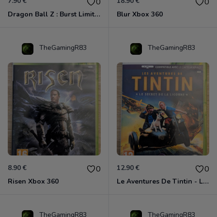
7.90 €
18.90 €
0
0
Dragon Ball Z : Burst Limit Xbox 360
Blur Xbox 360
TheGamingR83
TheGamingR83
8.90 €
12.90 €
0
0
Risen Xbox 360
Le Aventures De Tintin - Le Secret De La Licorne Xbox 360
TheGamingR83
TheGamingR83