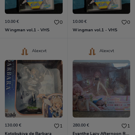
10.00 €
10.00 €
0
0
Wingman vol.1 - VHS
Wingman vol.1 - VHS
Alexcvt
Alexcvt
130.00 €
280.00 €
1
1
Kotobukiya de Barbara
Evanthe Lazy Afternoon Red Pride of Eden