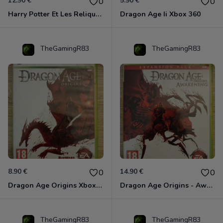
12.90 €
5.90 €
0
0
Harry Potter Et Les Reliques De La Mort - 1ère Partie Xbox 360
Dragon Age Ii Xbox 360
TheGamingR83
TheGamingR83
8.90 €
14.90 €
0
0
Dragon Age Origins Xbox 360
Dragon Age Origins - Awakening Xbox 360
TheGamingR83
TheGamingR83