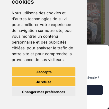
cookies
Nous utilisons des cookies et
d'autres technologies de suivi
pour améliorer votre expérience
de navigation sur notre site, pour
vous montrer un contenu
personnalisé et des publicités
ciblées, pour analyser le trafic de
7.90 €
9.90 €
0
0
notre site et pour comprendre la
Duo : The Elder Scrolls Iv - Oblivion + Bioshock Xbox 360
Bayonetta Xbox 360
provenance de nos visiteurs.
Grenier du Geek
J'accepte
TheGamingR83
TheGamingR83
Télécharge notre app pour une expérience optimale !
Je refuse
Télécharger l'app
Changer mes préférences
Plus tard
Vendre