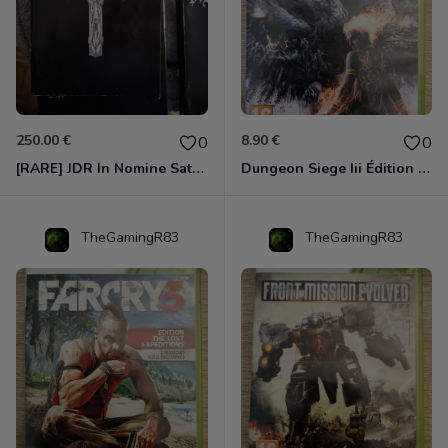
250.00 €
8.90 €
0
0
[RARE] JDR In Nomine Satanis / Magna Veritas – 1ère Édition BOÎTE (DOS BLANC, 1989) - CROC / Siroz
Dungeon Siege Iii Édition Limitée - Vf Intégrale Xbox 360
TheGamingR83
TheGamingR83