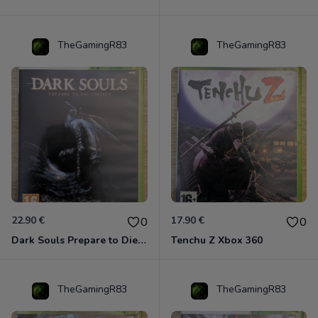
TheGamingR83
TheGamingR83
22.90 €
17.90 €
0
0
Dark Souls Prepare to Die Edition XBOX 360
Tenchu Z Xbox 360
TheGamingR83
TheGamingR83