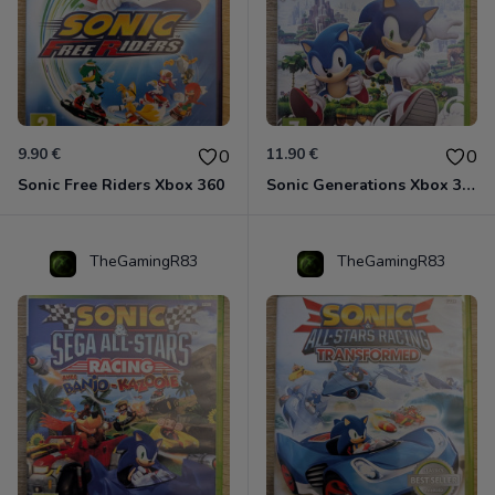
9.90 €
11.90 €
0
0
Sonic Free Riders Xbox 360
Sonic Generations Xbox 360
TheGamingR83
TheGamingR83