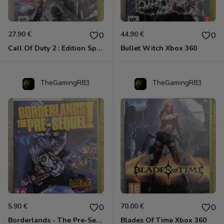
27.90 €
44.90 €
0
0
Call Of Duty 2 : Edition Spéciale Xbox 360 GOTY
Bullet Witch Xbox 360
TheGamingR83
TheGamingR83
5.90 €
70.00 €
0
0
Borderlands - The Pre-Sequel ! Xbox 360
Blades Of Time Xbox 360