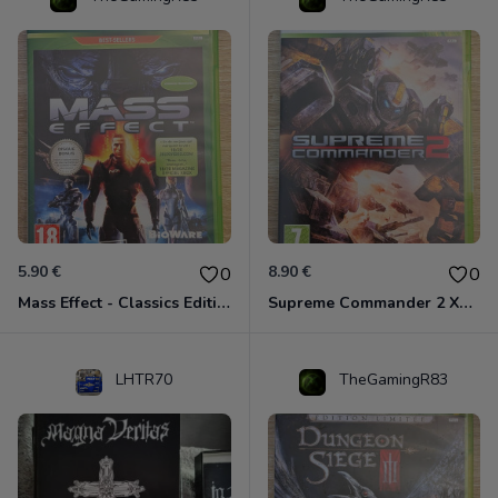
5.90 €
8.90 €
0
0
Mass Effect - Classics Edition Xbox 360
Supreme Commander 2 Xbox 360
LHTR70
TheGamingR83