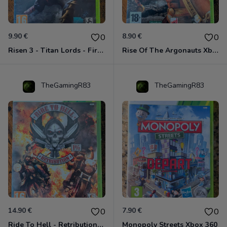
9.90 €
8.90 €
0
0
Risen 3 - Titan Lords - First Edition Xbox 360
Rise Of The Argonauts Xbox 360
TheGamingR83
TheGamingR83
14.90 €
7.90 €
0
0
Ride To Hell - Retribution Xbox 360
Monopoly Streets Xbox 360