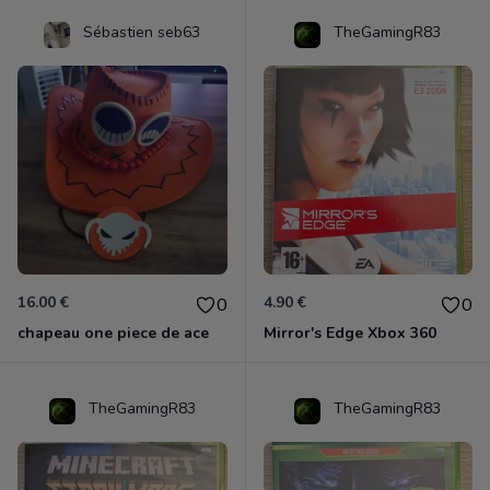
Sébastien seb63
TheGamingR83
16.00 €
4.90 €
0
0
chapeau one piece de ace
Mirror's Edge Xbox 360
TheGamingR83
TheGamingR83