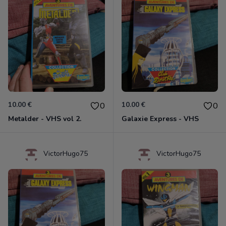
10.00 €
10.00 €
0
0
Metalder - VHS vol 2.
Galaxie Express - VHS
VictorHugo75
VictorHugo75