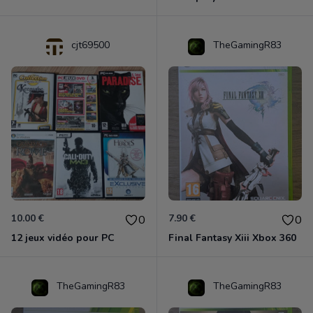
cjt69500
TheGamingR83
10.00 €
7.90 €
0
0
12 jeux vidéo pour PC
Final Fantasy Xiii Xbox 360
TheGamingR83
TheGamingR83