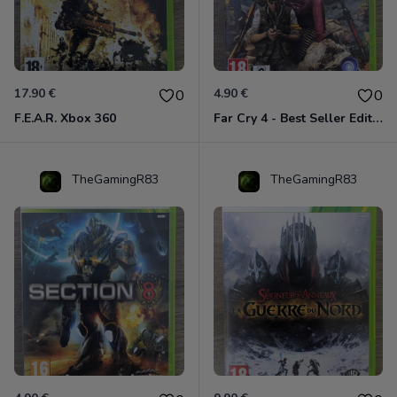
17.90 €
4.90 €
0
0
F.E.A.R. Xbox 360
Far Cry 4 - Best Seller Edition Xbox 360
TheGamingR83
TheGamingR83