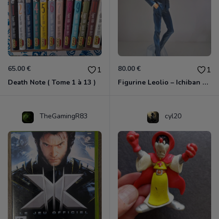
65.00 €
80.00 €
1
1
Death Note ( Tome 1 à 13 )
Figurine Leolio – Ichiban Kuji Hunter x Hunter
TheGamingR83
cyl20