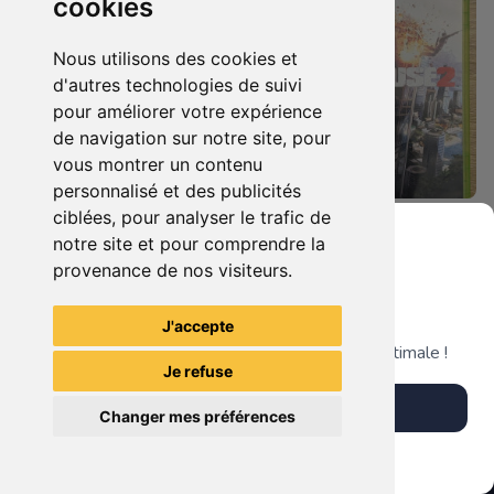
cookies
Nous utilisons des cookies et
d'autres technologies de suivi
pour améliorer votre expérience
de navigation sur notre site, pour
vous montrer un contenu
personnalisé et des publicités
ciblées, pour analyser le trafic de
19.90 €
4.90 €
0
0
notre site et pour comprendre la
Le Seigneur Des Anneaux - L'âge Des Conquêtes Xbox 360
Just Cause 2 Xbox 360
provenance de nos visiteurs.
Grenier du Geek
J'accepte
TheGamingR83
TheGamingR83
Télécharge notre app pour une expérience optimale !
Je refuse
Télécharger l'app
Changer mes préférences
Plus tard
Vendre