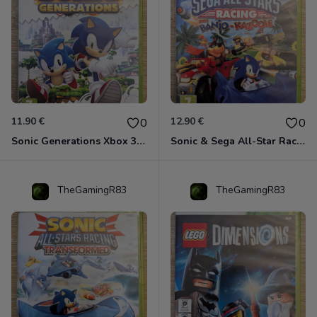
11.90 €
12.90 €
0
0
Sonic Generations Xbox 360
Sonic & Sega All-Star Racing avec Banjo-Kazooie Xbox 360
TheGamingR83
TheGamingR83