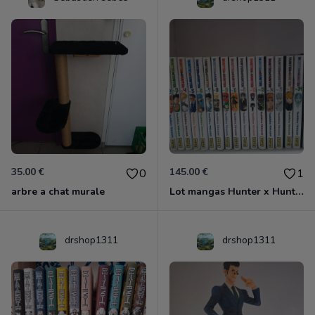
35.00 €
145.00 €
0
1
arbre a chat murale
Lot mangas Hunter x Hunter – tomes 1 à 14 + 17 et 18 , 34 à 37
drshop1311
drshop1311