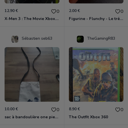
12.90 €
2.00 €
0
0
X-Men 3 : The Movie Xbox 360
Figurine - Flunchy - Le trésor des templiers
Sébastien seb63
TheGamingR83
10.00 €
8.90 €
0
0
sac à bandoulière one piece neuf
The Outfit Xbox 360