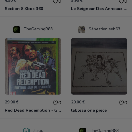
4.90 €
9.90 €
0
0
Section 8 Xbox 360
Le Seigneur Des Anneaux - La Guerre Du Nord Xbox 360
TheGamingR83
Sébastien seb63
29.90 €
20.00 €
0
0
Red Dead Redemption - Game Of The Year Xbox 360
tableau one piece
.t..r.p.
TheGamingR83