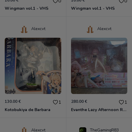
10.00 €
10.00 €
0
0
Wingman vol.1 - VHS
Wingman vol.1 - VHS
Alexcvt
Alexcvt
130.00 €
280.00 €
1
1
Kotobukiya de Barbara
Evanthe Lazy Afternoon Red Pride of Eden
Alexcvt
TheGamingR83