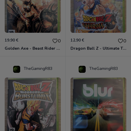
19.90 €
12.90 €
0
0
Golden Axe - Beast Rider Xbox 360
Dragon Ball Z - Ultimate Tenkaichi Xbox 360
TheGamingR83
TheGamingR83