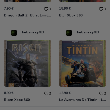
7.90 €
18.90 €
0
0
Dragon Ball Z : Burst Limit Xbox 360
Blur Xbox 360
TheGamingR83
TheGamingR83
8.90 €
12.90 €
0
0
Risen Xbox 360
Le Aventures De Tintin - Le Secret De La Licorne Xbox 360