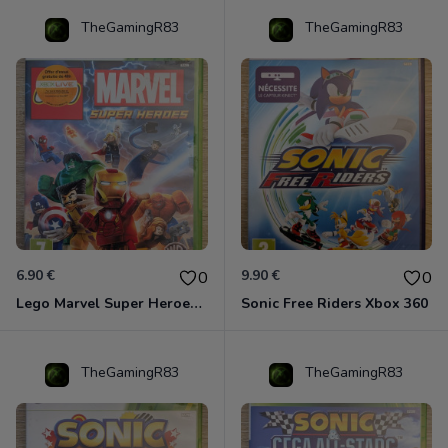
TheGamingR83
TheGamingR83
6.90 €
9.90 €
0
0
Lego Marvel Super Heroes Xbox 360
Sonic Free Riders Xbox 360
TheGamingR83
TheGamingR83