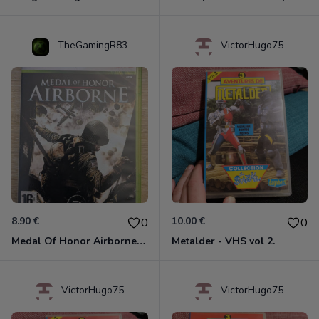
TheGamingR83
VictorHugo75
8.90 €
10.00 €
0
0
Medal Of Honor Airborne Xbox 360
Metalder - VHS vol 2.
VictorHugo75
VictorHugo75