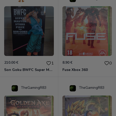
210.00 €
8.90 €
1
0
Son Goku BWFC Super Master Stars
Fuse Xbox 360
TheGamingR83
TheGamingR83