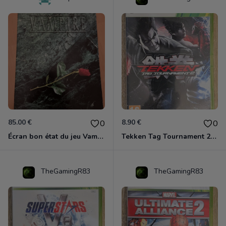
85.00 €
8.90 €
0
0
Écran bon état du jeu Vampire et livre de règles « la mascarade » état d’usage
Tekken Tag Tournament 2 Xbox 360
TheGamingR83
TheGamingR83