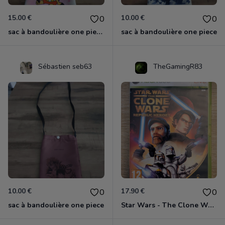
15.00 €
10.00 €
0
0
sac à bandoulière one piece chopper
sac à bandoulière one piece
Sébastien seb63
TheGamingR83
10.00 €
17.90 €
0
0
sac à bandoulière one piece
Star Wars - The Clone Wars - Les Héros De La République Xbox 360