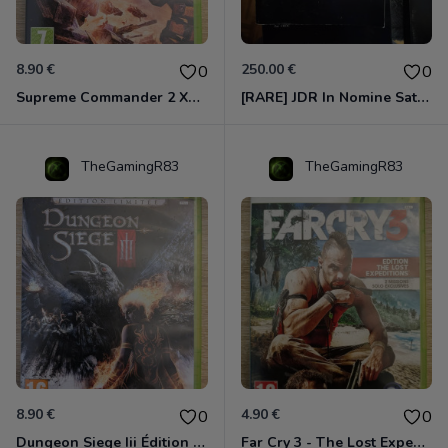
8.90 €
250.00 €
0
0
Supreme Commander 2 Xbox 360
[RARE] JDR In Nomine Satanis / Magna Veritas – 1ère Édition BOÎTE (DOS BLANC, 1989) - CROC / Siroz
TheGamingR83
TheGamingR83
8.90 €
4.90 €
0
0
Dungeon Siege Iii Édition Limitée - Vf Intégrale Xbox 360
Far Cry 3 - The Lost Expeditions - Edition Spéciale Xbox 360