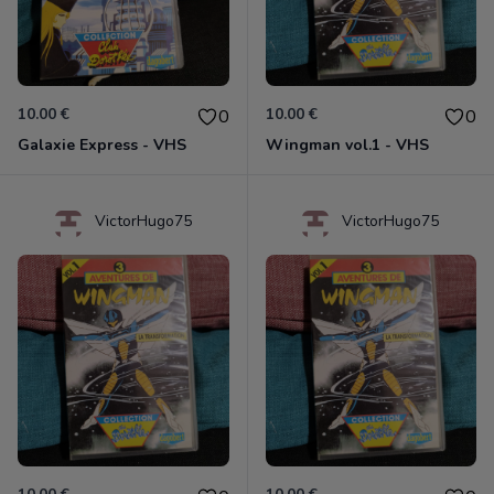
10.00 €
10.00 €
0
0
Galaxie Express - VHS
Wingman vol.1 - VHS
VictorHugo75
VictorHugo75