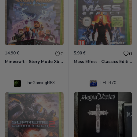
14.90 €
5.90 €
0
0
Minecraft - Story Mode Xbox 360
Mass Effect - Classics Edition Xbox 360
TheGamingR83
LHTR70