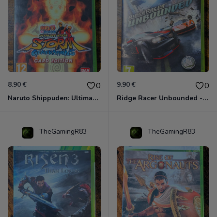
8.90 €
9.90 €
0
0
Naruto Shippuden: Ultimate Ninja Storm Generations - Card Edition Xbox 360
Ridge Racer Unbounded - Édition Limitée Xbox 360
TheGamingR83
TheGamingR83