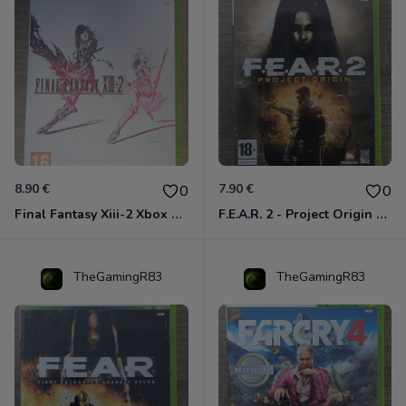
8.90 €
7.90 €
0
0
Final Fantasy Xiii-2 Xbox 360
F.E.A.R. 2 - Project Origin Xbox 360
TheGamingR83
TheGamingR83