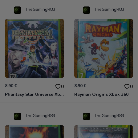
TheGamingR83
TheGamingR83
8.90 €
8.90 €
0
0
Phantasy Star Universe Xbox 360
Rayman Origins Xbox 360
TheGamingR83
TheGamingR83