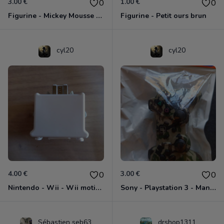
3.00 €
1.00 €
0
0
Figurine - Mickey Mousse - Roi
Figurine - Petit ours brun
cyl20
cyl20
4.00 €
3.00 €
0
0
Nintendo - Wii - Wii motion plus (non officiel)
Sony - Playstation 3 - Manette bluetooth
Sébastien seb63
drshop1311