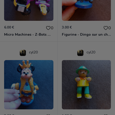
6.00 €
3.00 €
0
0
Micro Machines - Z-Bots Mini Z's Spider Viper
Figurine - Dingo sur un cheval
cyl20
cyl20