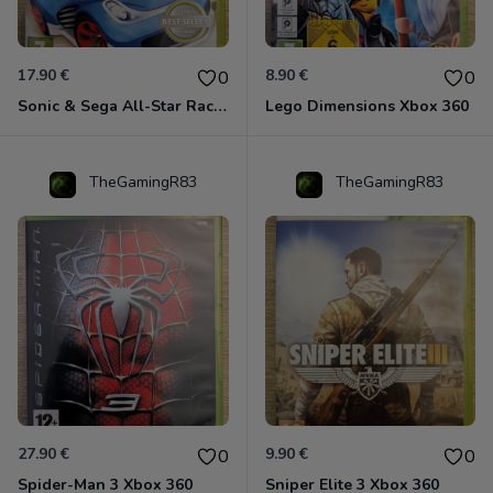
17.90 €
8.90 €
0
0
Sonic & Sega All-Star Racing - Transformed Xbox 360
Lego Dimensions Xbox 360
TheGamingR83
TheGamingR83
27.90 €
9.90 €
0
0
Spider-Man 3 Xbox 360
Sniper Elite 3 Xbox 360