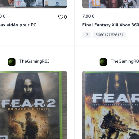
0 €
7.90 €
0
eux vidéo pour PC
Final Fantasy Xiii Xbox 360
l2
5060121826151
TheGamingR83
TheGamingR8