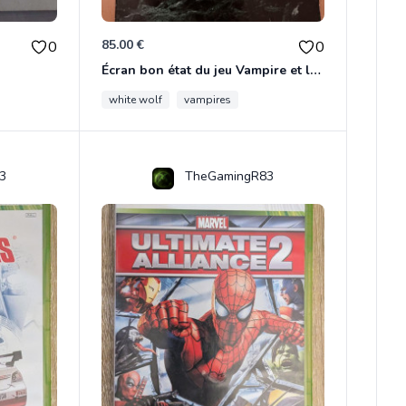
85.00 €
0
0
Écran bon état du jeu Vampire et livre de règles « la mascarade » état d’usage
white wolf
vampires
3
TheGamingR83