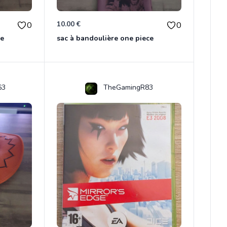
10.00 €
0
0
ce
sac à bandoulière one piece
63
TheGamingR83