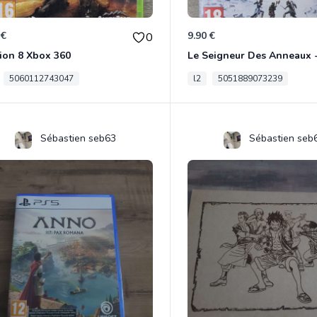
 €
9.90 €
0
ion 8 Xbox 360
5060112743047
l2
5051889073239
Sébastien seb63
Sébastien seb