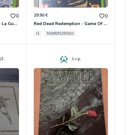
29.90 €
0
0
Le Seigneur Des Anneaux - La Guerre Du Nord Xbox 360
Red Dead Redemption - Game Of The Year Xbox 360
l1
5026555255011
63
.t..r.p.