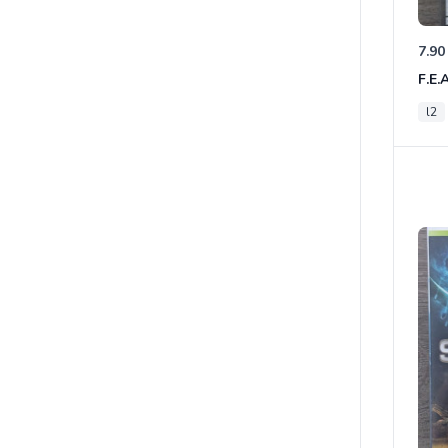
7.90
F.E.
l2