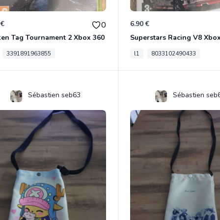
 €
6.90 €
0
ken Tag Tournament 2 Xbox 360
Superstars Racing V8 Xbo
3391891963855
l1
8033102490433
Sébastien seb63
Sébastien seb