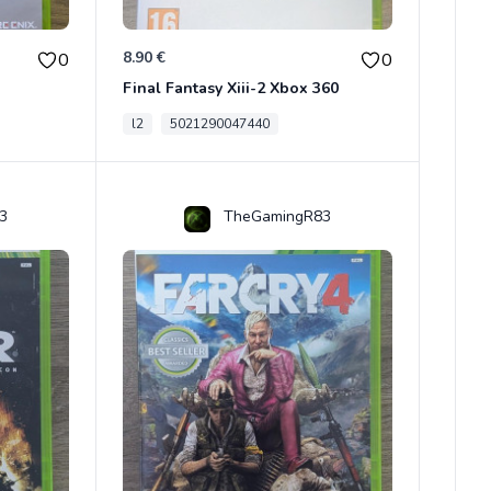
8.90 €
0
0
Final Fantasy Xiii-2 Xbox 360
l2
5021290047440
3
TheGamingR83