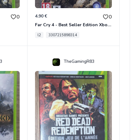
4.90 €
0
0
Far Cry 4 - Best Seller Edition Xbox 360
l2
3307215898314
3
TheGamingR83