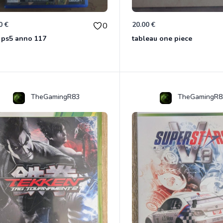
0 €
20.00 €
0
 ps5 anno 117
tableau one piece
TheGamingR83
TheGamingR8