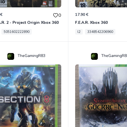
 €
17.90 €
0
A.R. 2 - Project Origin Xbox 360
F.E.A.R. Xbox 360
5051602222890
l2
3348542206960
TheGamingR83
TheGamingR8