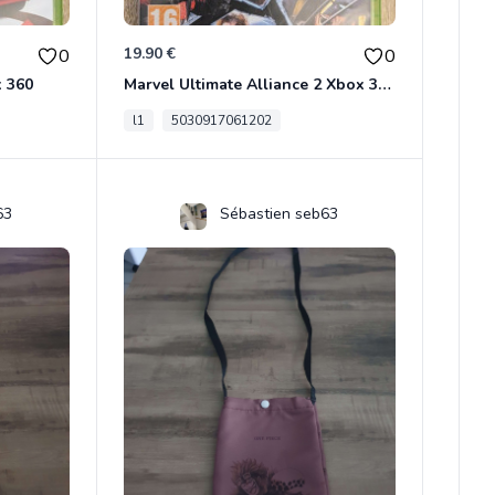
19.90 €
0
0
x 360
Marvel Ultimate Alliance 2 Xbox 360
l1
5030917061202
63
Sébastien seb63