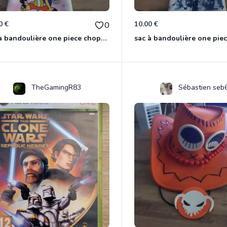
0 €
10.00 €
0
sac à bandoulière one piece chopper
sac à bandoulière one pie
TheGamingR83
Sébastien seb