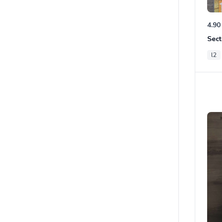
4.90
Sect
l2