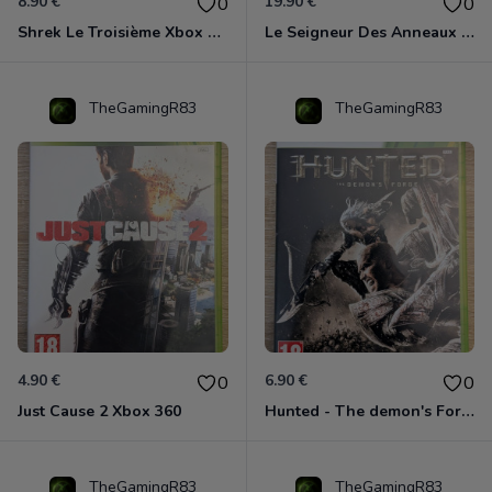
8.90 €
19.90 €
0
0
Shrek Le Troisième Xbox 360
Le Seigneur Des Anneaux - L'âge Des Conquêtes Xbox 360
TheGamingR83
TheGamingR83
4.90 €
6.90 €
0
0
Just Cause 2 Xbox 360
Hunted - The demon's Forge Xbox 360 (Complet CIB)
TheGamingR83
TheGamingR83