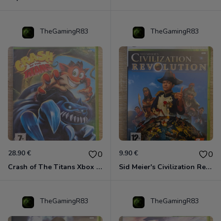
TheGamingR83
TheGamingR83
28.90 €
9.90 €
0
0
Crash of The Titans Xbox 360
Sid Meier's Civilization Revolution Xbox 360
TheGamingR83
TheGamingR83