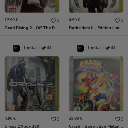
17.90 €
4.90 €
0
0
Dead Rising 2 - Off The Record Xbox 360
Darksiders Ii - Edition Limitée Xbox 360
TheGamingR83
TheGamingR83
4.90 €
29.90 €
0
0
Crysis 2 Xbox 360
Crash - Generation Mutant Xbox 360