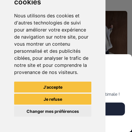
cookies
Nantaise
Nantaise
Nous utilisons des cookies et
d'autres technologies de suivi
pour améliorer votre expérience
de navigation sur notre site, pour
vous montrer un contenu
personnalisé et des publicités
ciblées, pour analyser le trafic de
notre site et pour comprendre la
provenance de nos visiteurs.
99.90 €
189.90 €
0
0
Statuette Harley Quinn
Grenier du Geek
Statuette Saruman (Christopher Lee), Le Seigneur des Anneaux.
J'accepte
Télécharge notre app pour une expérience optimale !
Je refuse
La Mystérieuse Librairie
La Mystérieuse Librairie
Télécharger l'app
Nantaise
Nantaise
Changer mes préférences
Plus tard
Vendre