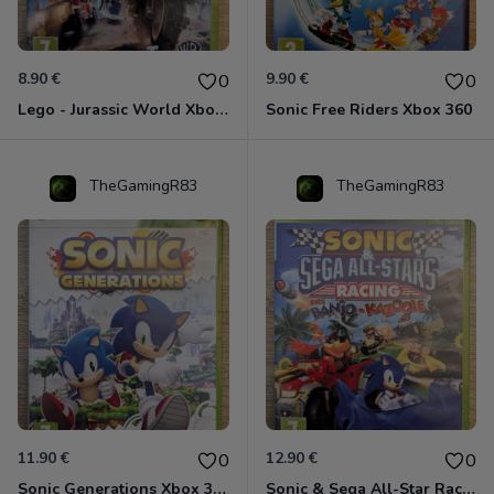
8.90 €
9.90 €
0
0
Lego - Jurassic World Xbox 360
Sonic Free Riders Xbox 360
TheGamingR83
TheGamingR83
11.90 €
12.90 €
0
0
Sonic Generations Xbox 360
Sonic & Sega All-Star Racing avec Banjo-Kazooie Xbox 360