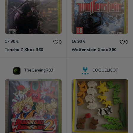
17.90 €
16.90 €
0
0
Tenchu Z Xbox 360
Wolfenstein Xbox 360
TheGamingR83
COQUELICOT