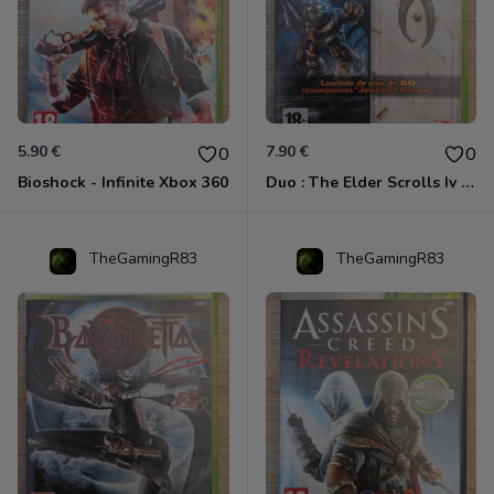
5.90 €
7.90 €
0
0
Bioshock - Infinite Xbox 360
Duo : The Elder Scrolls Iv - Oblivion + Bioshock Xbox 360
TheGamingR83
TheGamingR83