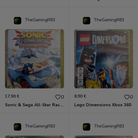
TheGamingR83
TheGamingR83
17.90 €
8.90 €
0
0
Sonic & Sega All-Star Racing - Transformed Xbox 360
Lego Dimensions Xbox 360
TheGamingR83
TheGamingR83