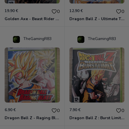
19.90 €
12.90 €
0
0
Golden Axe - Beast Rider Xbox 360
Dragon Ball Z - Ultimate Tenkaichi Xbox 360
TheGamingR83
TheGamingR83
6.90 €
7.90 €
0
0
Dragon Ball Z - Raging Blast Xbox 360
Dragon Ball Z : Burst Limit Xbox 360