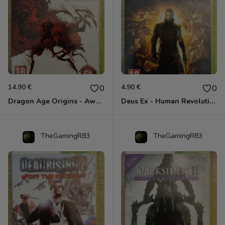
14.90 €
4.90 €
0
0
Dragon Age Origins - Awakening Xbox 360
Deus Ex - Human Revolution Xbox 360
TheGamingR83
TheGamingR83