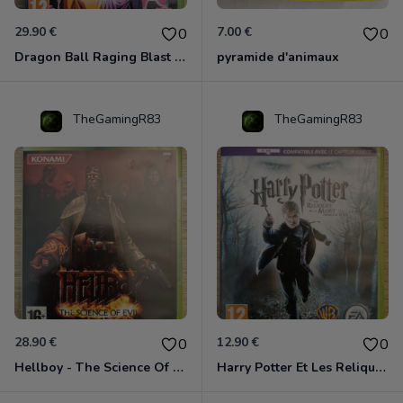
29.90 €
7.00 €
0
0
Dragon Ball Raging Blast 2 Xbox 360
pyramide d'animaux
TheGamingR83
TheGamingR83
28.90 €
12.90 €
0
0
Hellboy - The Science Of Evil Xbox 360
Harry Potter Et Les Reliques De La Mort - 1ère Partie Xbox 360