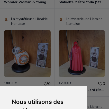
Wonder Woman & Young Diana (tirée de "Wonder Woman 1984")
Statuette Maître Yoda (Star Wars).
La Mystérieuse Librairie
La Mystérieuse Librairie
Nantaise
Nantaise
180.00 €
129.00 €
0
0
Statuette BB-8 (Star Wars).
Statuette Royal Guard (Star Wars).
Nous utilisons des
La Mystérieuse Librairie
La Mystérieuse Librairie