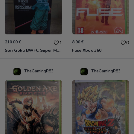
210.00 €
8.90 €
1
0
Son Goku BWFC Super Master Stars
Fuse Xbox 360
TheGamingR83
TheGamingR83