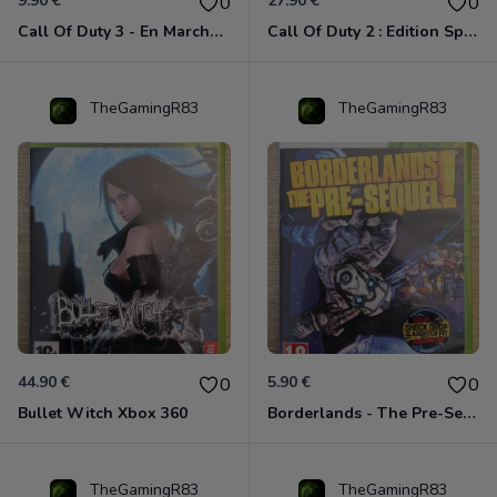
9.90 €
27.90 €
0
0
Call Of Duty 3 - En Marche Vers Paris Xbox 360
Call Of Duty 2 : Edition Spéciale Xbox 360 GOTY
TheGamingR83
TheGamingR83
44.90 €
5.90 €
0
0
Bullet Witch Xbox 360
Borderlands - The Pre-Sequel ! Xbox 360
TheGamingR83
TheGamingR83