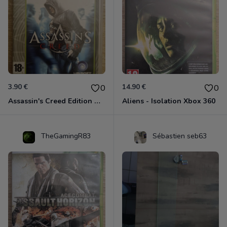
3.90 €
14.90 €
0
0
Assassin's Creed Edition Classics Xbox 360
Aliens - Isolation Xbox 360
TheGamingR83
Sébastien seb63