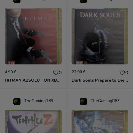
4.90 €
22.90 €
0
0
HITMAN ABSOLUTION XBOX 360
Dark Souls Prepare to Die Edition XBOX 360
TheGamingR83
TheGamingR83