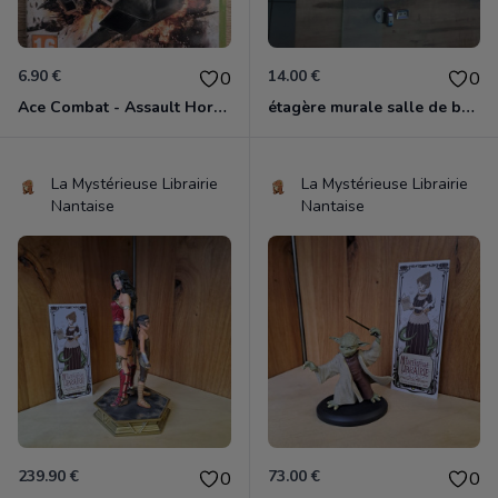
6.90 €
14.00 €
0
0
Ace Combat - Assault Horizon Xbox 360
étagère murale salle de bain
La Mystérieuse Librairie
La Mystérieuse Librairie
Nantaise
Nantaise
239.90 €
73.00 €
0
0