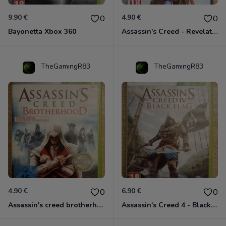
9.90 €
4.90 €
0
0
Bayonetta Xbox 360
Assassin's Creed - Revelations - Classics Edition Xbox 360
TheGamingR83
TheGamingR83
4.90 €
6.90 €
0
0
Assassin's creed brotherhood édition Special Xbox 360 classics
Assassin's Creed 4 - Black Flag - Edition Benelux Xbox 360