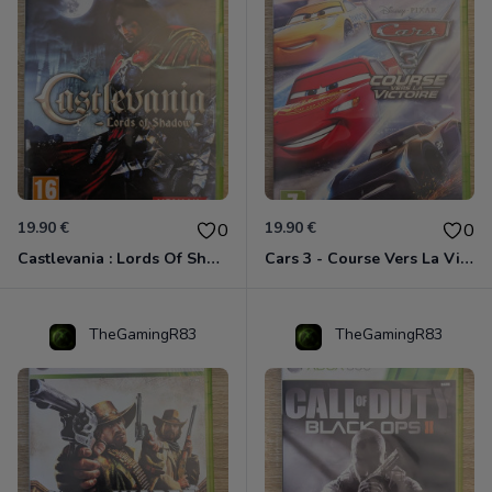
19.90 €
19.90 €
0
0
Castlevania : Lords Of Shadow Xbox 360
Cars 3 - Course Vers La Victoire Xbox 360
TheGamingR83
TheGamingR83