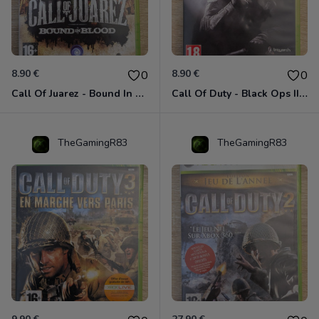
8.90 €
8.90 €
0
0
Call Of Juarez - Bound In Blood Xbox 360
Call Of Duty - Black Ops II Xbox 360
TheGamingR83
TheGamingR83