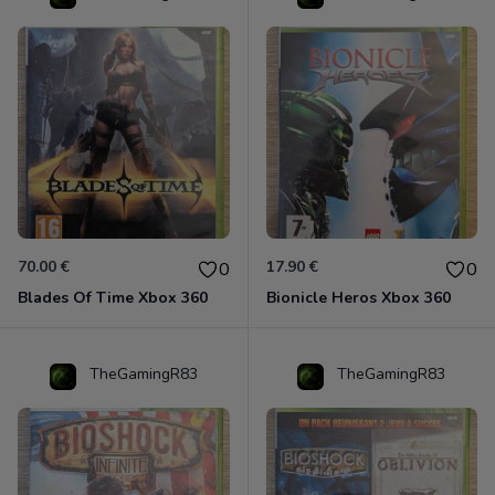
70.00 €
17.90 €
0
0
Blades Of Time Xbox 360
Bionicle Heros Xbox 360
TheGamingR83
TheGamingR83