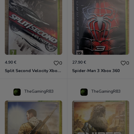
4.90 €
27.90 €
0
0
Split Second Velocity Xbox 360
Spider-Man 3 Xbox 360
TheGamingR83
TheGamingR83