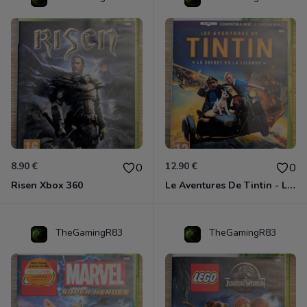
8.90 €
12.90 €
0
0
Risen Xbox 360
Le Aventures De Tintin - Le Secret De La Licorne Xbox 360
TheGamingR83
TheGamingR83