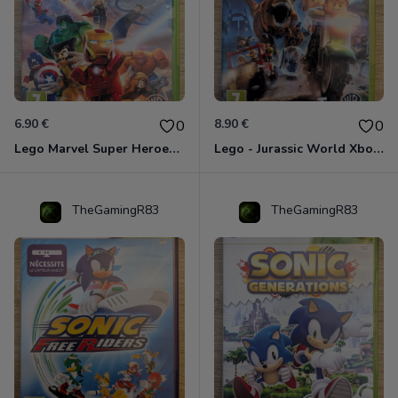
6.90 €
8.90 €
0
0
Lego Marvel Super Heroes Xbox 360
Lego - Jurassic World Xbox 360
TheGamingR83
TheGamingR83