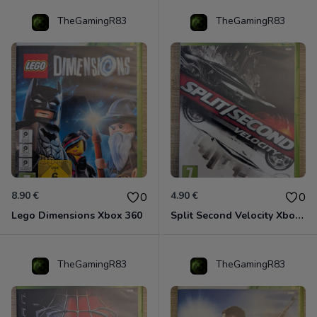
TheGamingR83
TheGamingR83
8.90 €
4.90 €
0
0
Lego Dimensions Xbox 360
Split Second Velocity Xbox 360
TheGamingR83
TheGamingR83