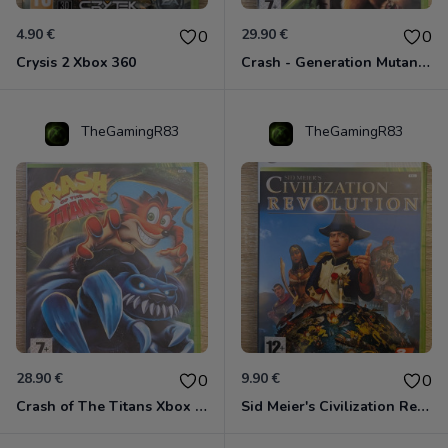
4.90 €
29.90 €
0
0
Crysis 2 Xbox 360
Crash - Generation Mutant Xbox 360
TheGamingR83
TheGamingR83
28.90 €
9.90 €
0
0
Crash of The Titans Xbox 360
Sid Meier's Civilization Revolution Xbox 360