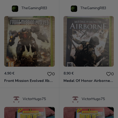
TheGamingR83
TheGamingR83
4.90 €
8.90 €
0
0
Front Mission Evolved Xbox 360
Medal Of Honor Airborne Xbox 360
VictorHugo75
VictorHugo75