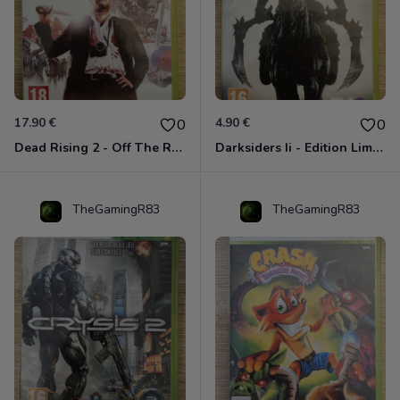
17.90 €
4.90 €
0
0
Dead Rising 2 - Off The Record Xbox 360
Darksiders Ii - Edition Limitée Xbox 360
TheGamingR83
TheGamingR83