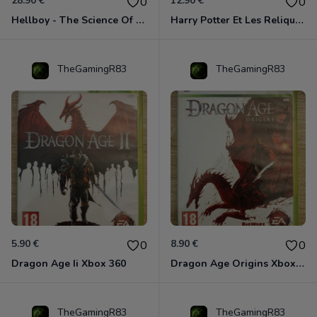
28.90 €
12.90 €
0
0
Hellboy - The Science Of Evil Xbox 360
Harry Potter Et Les Reliques De La Mort - 1ère Partie Xbox 360
TheGamingR83
TheGamingR83
5.90 €
8.90 €
0
0
Dragon Age Ii Xbox 360
Dragon Age Origins Xbox 360
TheGamingR83
TheGamingR83