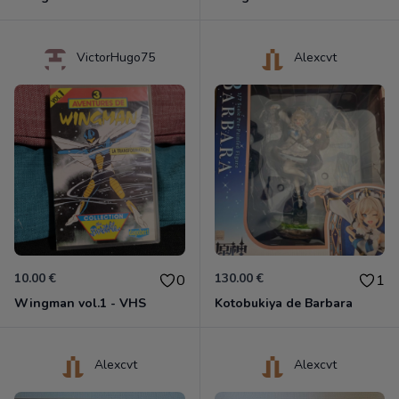
VictorHugo75
Alexcvt
10.00 €
130.00 €
0
1
Wingman vol.1 - VHS
Kotobukiya de Barbara
Alexcvt
Alexcvt