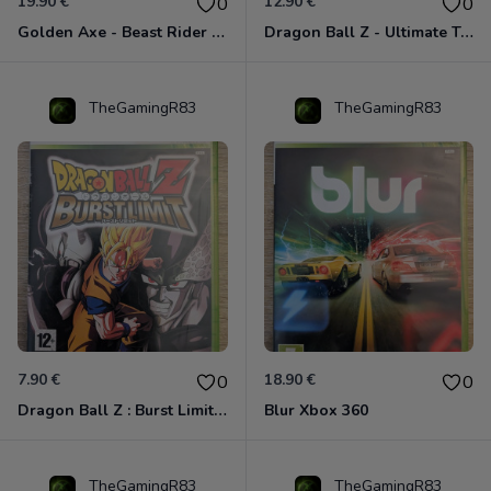
19.90 €
12.90 €
0
0
Golden Axe - Beast Rider Xbox 360
Dragon Ball Z - Ultimate Tenkaichi Xbox 360
TheGamingR83
TheGamingR83
7.90 €
18.90 €
0
0
Dragon Ball Z : Burst Limit Xbox 360
Blur Xbox 360
TheGamingR83
TheGamingR83