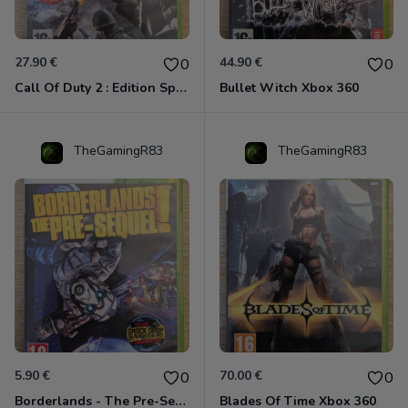
27.90 €
44.90 €
0
0
Call Of Duty 2 : Edition Spéciale Xbox 360 GOTY
Bullet Witch Xbox 360
TheGamingR83
TheGamingR83
5.90 €
70.00 €
0
0
Borderlands - The Pre-Sequel ! Xbox 360
Blades Of Time Xbox 360