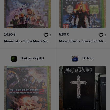
14.90 €
5.90 €
0
0
Minecraft - Story Mode Xbox 360
Mass Effect - Classics Edition Xbox 360
TheGamingR83
LHTR70