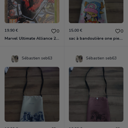
19.90 €
15.00 €
0
0
Marvel Ultimate Alliance 2 Xbox 360
sac à bandoulière one piece chopper
Sébastien seb63
Sébastien seb63