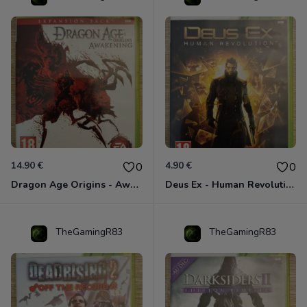
14.90 €
4.90 €
0
0
Dragon Age Origins - Awakening Xbox 360
Deus Ex - Human Revolution Xbox 360
TheGamingR83
TheGamingR83