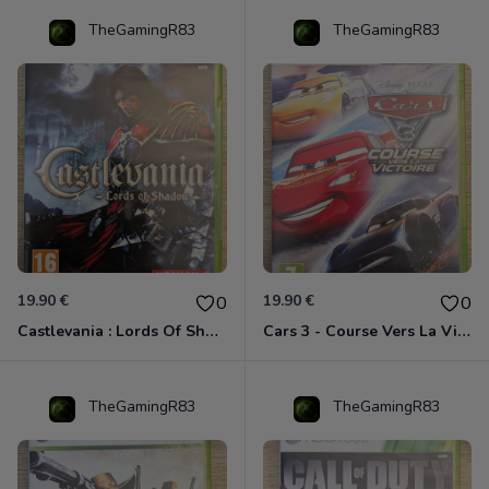
TheGamingR83
TheGamingR83
19.90 €
19.90 €
0
0
Castlevania : Lords Of Shadow Xbox 360
Cars 3 - Course Vers La Victoire Xbox 360
TheGamingR83
TheGamingR83