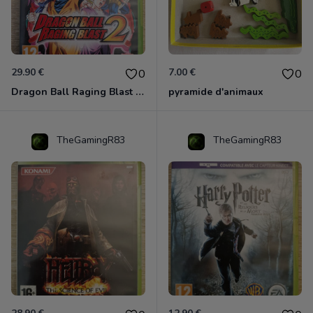
29.90 €
7.00 €
0
0
Dragon Ball Raging Blast 2 Xbox 360
pyramide d'animaux
TheGamingR83
TheGamingR83