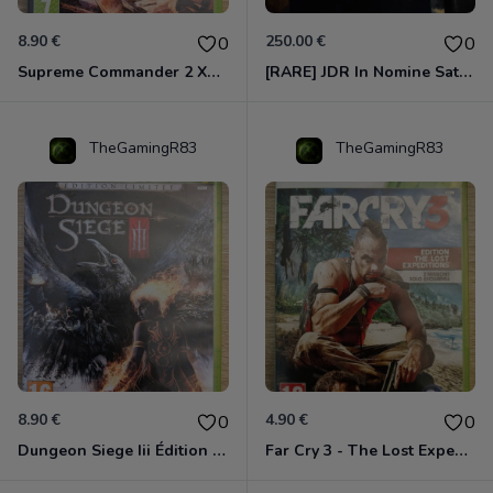
8.90 €
250.00 €
0
0
Supreme Commander 2 Xbox 360
[RARE] JDR In Nomine Satanis / Magna Veritas – 1ère Édition BOÎTE (DOS BLANC, 1989) - CROC / Siroz
TheGamingR83
TheGamingR83
8.90 €
4.90 €
0
0
Dungeon Siege Iii Édition Limitée - Vf Intégrale Xbox 360
Far Cry 3 - The Lost Expeditions - Edition Spéciale Xbox 360