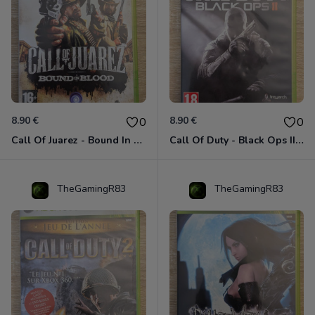
8.90 €
8.90 €
0
0
Call Of Juarez - Bound In Blood Xbox 360
Call Of Duty - Black Ops II Xbox 360
TheGamingR83
TheGamingR83