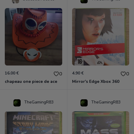
16.00 €
4.90 €
0
0
chapeau one piece de ace
Mirror's Edge Xbox 360
TheGamingR83
TheGamingR83