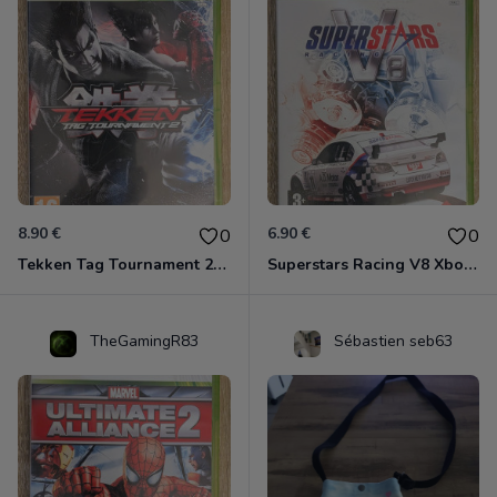
8.90 €
6.90 €
0
0
Tekken Tag Tournament 2 Xbox 360
Superstars Racing V8 Xbox 360
TheGamingR83
Sébastien seb63