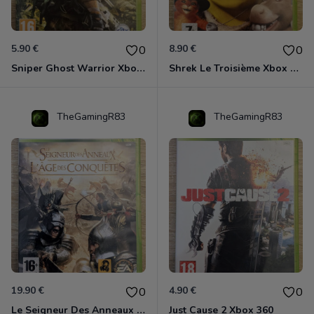
5.90 €
8.90 €
0
0
Sniper Ghost Warrior Xbox 360
Shrek Le Troisième Xbox 360
TheGamingR83
TheGamingR83
19.90 €
4.90 €
0
0
Le Seigneur Des Anneaux - L'âge Des Conquêtes Xbox 360
Just Cause 2 Xbox 360