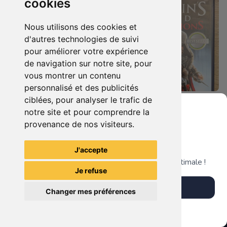
cookies
Nous utilisons des cookies et
d'autres technologies de suivi
pour améliorer votre expérience
de navigation sur notre site, pour
vous montrer un contenu
personnalisé et des publicités
ciblées, pour analyser le trafic de
7.90 €
4.90 €
0
0
notre site et pour comprendre la
Duo : The Elder Scrolls Iv - Oblivion + Bioshock Xbox 360
Assassin's Creed - Revelations - Classics Edition Xbox 360
provenance de nos visiteurs.
Grenier du Geek
J'accepte
TheGamingR83
TheGamingR83
Télécharge notre app pour une expérience optimale !
Je refuse
Télécharger l'app
Changer mes préférences
Plus tard
Vendre