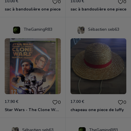
10.00 €
10.00 €
0
0
sac à bandoulière one piece
sac à bandoulière one piece
TheGamingR83
Sébastien seb63
17.90 €
17.00 €
0
0
Star Wars - The Clone Wars - Les Héros De La République Xbox 360
chapeau one piece de luffy
Sébastien seb63
TheGamingR83