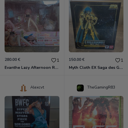
280.00 €
150.00 €
1
1
Evanthe Lazy Afternoon Red Pride of Eden
Myth Cloth EX Saga des Gémeaux
Alexcvt
TheGamingR83