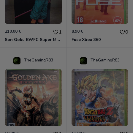
210.00 €
8.90 €
1
0
Son Goku BWFC Super Master Stars
Fuse Xbox 360
TheGamingR83
TheGamingR83