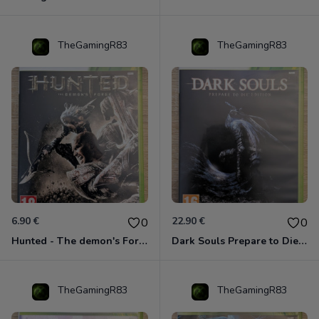
TheGamingR83
TheGamingR83
6.90 €
22.90 €
0
0
Hunted - The demon's Forge Xbox 360 (Complet CIB)
Dark Souls Prepare to Die Edition XBOX 360
TheGamingR83
TheGamingR83