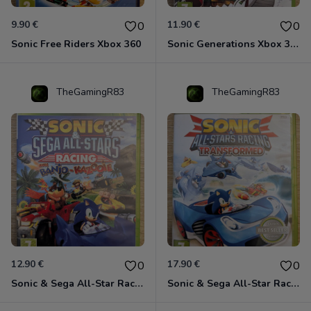
9.90 €
11.90 €
0
0
Sonic Free Riders Xbox 360
Sonic Generations Xbox 360
TheGamingR83
TheGamingR83
12.90 €
17.90 €
0
0
Sonic & Sega All-Star Racing avec Banjo-Kazooie Xbox 360
Sonic & Sega All-Star Racing - Transformed Xbox 360