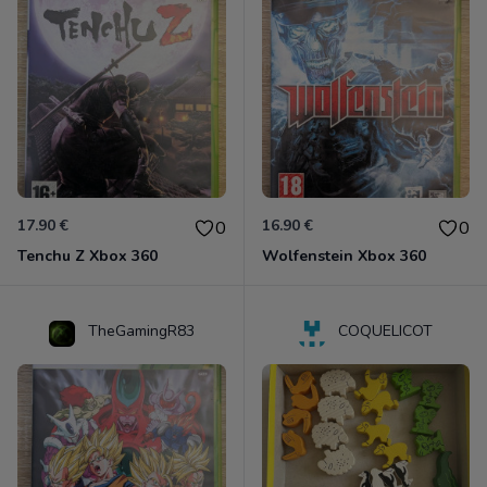
17.90 €
16.90 €
0
0
Tenchu Z Xbox 360
Wolfenstein Xbox 360
TheGamingR83
COQUELICOT