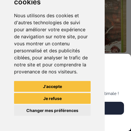
cookies
Nous utilisons des cookies et
d'autres technologies de suivi
pour améliorer votre expérience
de navigation sur notre site, pour
vous montrer un contenu
personnalisé et des publicités
ciblées, pour analyser le trafic de
5.90 €
8.90 €
0
0
notre site et pour comprendre la
Dragon Age Ii Xbox 360
Dragon Age Origins Xbox 360
provenance de nos visiteurs.
Grenier du Geek
J'accepte
TheGamingR83
TheGamingR83
Télécharge notre app pour une expérience optimale !
Je refuse
Télécharger l'app
Changer mes préférences
Plus tard
Vendre