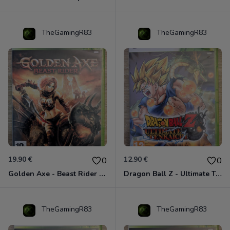
TheGamingR83
TheGamingR83
19.90 €
12.90 €
0
0
Golden Axe - Beast Rider Xbox 360
Dragon Ball Z - Ultimate Tenkaichi Xbox 360
TheGamingR83
TheGamingR83