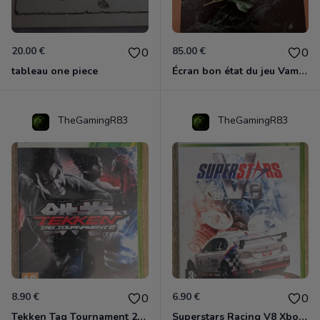
20.00 €
85.00 €
0
0
tableau one piece
Écran bon état du jeu Vampire et livre de règles « la mascarade » état d’usage
TheGamingR83
TheGamingR83
8.90 €
6.90 €
0
0
Tekken Tag Tournament 2 Xbox 360
Superstars Racing V8 Xbox 360