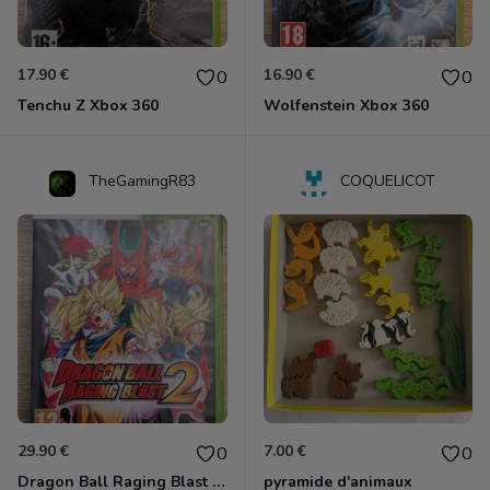
17.90 €
16.90 €
0
0
Tenchu Z Xbox 360
Wolfenstein Xbox 360
TheGamingR83
COQUELICOT
29.90 €
7.00 €
0
0
Dragon Ball Raging Blast 2 Xbox 360
pyramide d'animaux