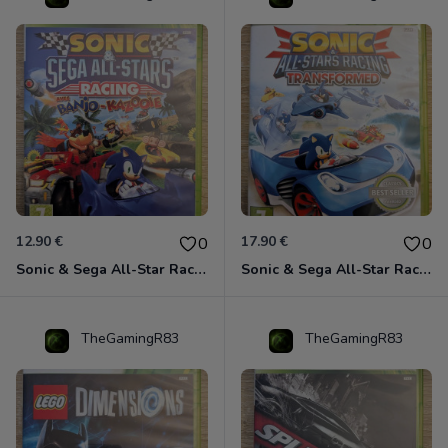
12.90 €
17.90 €
0
0
Sonic & Sega All-Star Racing avec Banjo-Kazooie Xbox 360
Sonic & Sega All-Star Racing - Transformed Xbox 360
TheGamingR83
TheGamingR83