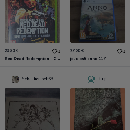
29.90 €
27.00 €
0
0
Red Dead Redemption - Game Of The Year Xbox 360
jeux ps5 anno 117
Sébastien seb63
.t..r.p.