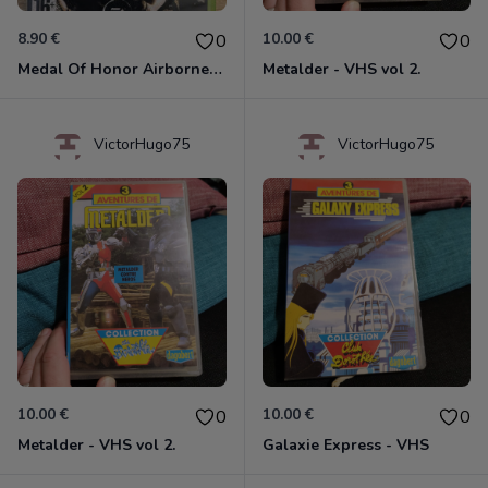
8.90 €
10.00 €
0
0
Medal Of Honor Airborne Xbox 360
Metalder - VHS vol 2.
VictorHugo75
VictorHugo75
10.00 €
10.00 €
0
0
Metalder - VHS vol 2.
Galaxie Express - VHS