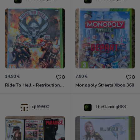
14.90 €
7.90 €
0
0
Ride To Hell - Retribution Xbox 360
Monopoly Streets Xbox 360
cjt69500
TheGamingR83