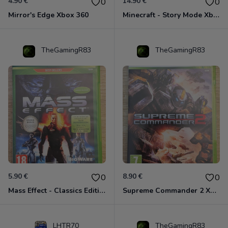
4.90 €
14.90 €
0
0
Mirror's Edge Xbox 360
Minecraft - Story Mode Xbox 360
TheGamingR83
TheGamingR83
5.90 €
8.90 €
0
0
Mass Effect - Classics Edition Xbox 360
Supreme Commander 2 Xbox 360
LHTR70
TheGamingR83