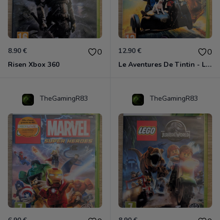
8.90 €
12.90 €
0
0
Risen Xbox 360
Le Aventures De Tintin - Le Secret De La Licorne Xbox 360
TheGamingR83
TheGamingR83