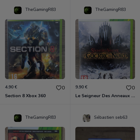
TheGamingR83
TheGamingR83
4.90 €
9.90 €
0
0
Section 8 Xbox 360
Le Seigneur Des Anneaux - La Guerre Du Nord Xbox 360
TheGamingR83
Sébastien seb63