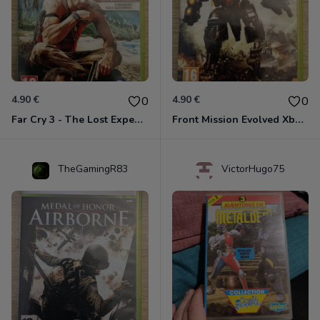
4.90 €
4.90 €
0
0
Far Cry 3 - The Lost Expeditions - Edition Spéciale Xbox 360
Front Mission Evolved Xbox 360
TheGamingR83
VictorHugo75