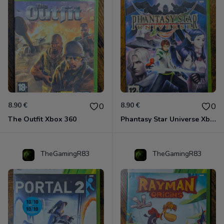
8.90 €
8.90 €
0
0
The Outfit Xbox 360
Phantasy Star Universe Xbox 360
TheGamingR83
TheGamingR83