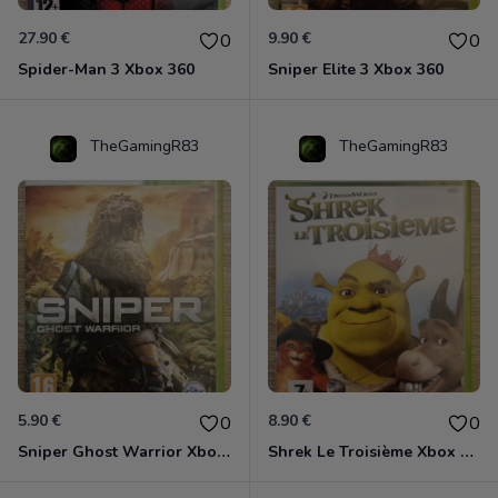
27.90 €
9.90 €
0
0
Spider-Man 3 Xbox 360
Sniper Elite 3 Xbox 360
TheGamingR83
TheGamingR83
5.90 €
8.90 €
0
0
Sniper Ghost Warrior Xbox 360
Shrek Le Troisième Xbox 360