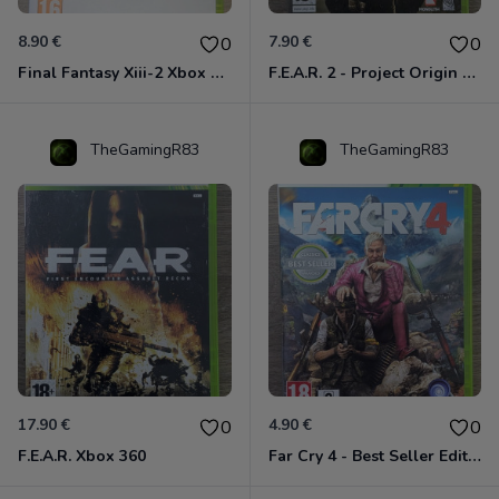
8.90 €
7.90 €
0
0
Final Fantasy Xiii-2 Xbox 360
F.E.A.R. 2 - Project Origin Xbox 360
TheGamingR83
TheGamingR83
17.90 €
4.90 €
0
0
F.E.A.R. Xbox 360
Far Cry 4 - Best Seller Edition Xbox 360