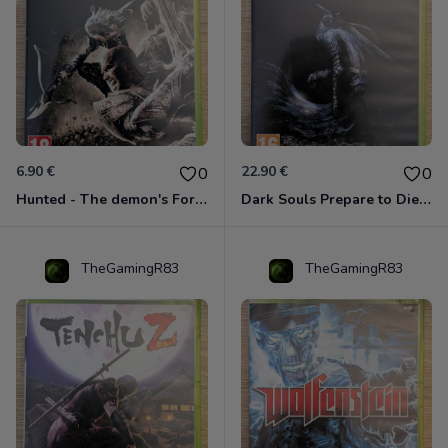
6.90 €
22.90 €
0
0
Hunted - The demon's Forge Xbox 360 (Complet CIB)
Dark Souls Prepare to Die Edition XBOX 360
TheGamingR83
TheGamingR83