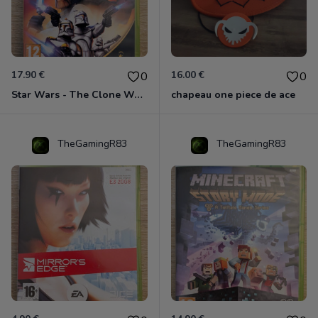
17.90 €
16.00 €
0
0
Star Wars - The Clone Wars - Les Héros De La République Xbox 360
chapeau one piece de ace
TheGamingR83
TheGamingR83