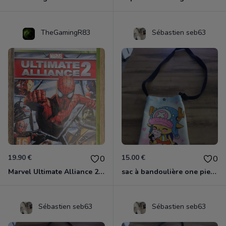
TheGamingR83
Sébastien seb63
19.90 €
15.00 €
0
0
Marvel Ultimate Alliance 2 Xbox 360
sac à bandoulière one piece chopper
Sébastien seb63
Sébastien seb63