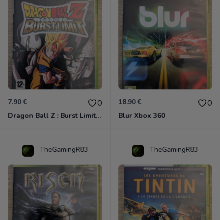
7.90 €
18.90 €
0
0
Dragon Ball Z : Burst Limit Xbox 360
Blur Xbox 360
TheGamingR83
TheGamingR83