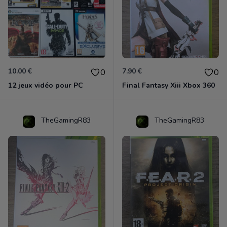
10.00 €
7.90 €
0
0
12 jeux vidéo pour PC
Final Fantasy Xiii Xbox 360
TheGamingR83
TheGamingR83