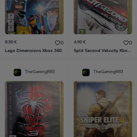
8.90 €
4.90 €
0
0
Lego Dimensions Xbox 360
Split Second Velocity Xbox 360
TheGamingR83
TheGamingR83