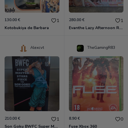
130.00 €
280.00 €
1
1
Kotobukiya de Barbara
Evanthe Lazy Afternoon Red Pride of Eden
Alexcvt
TheGamingR83
210.00 €
8.90 €
1
0
Son Goku BWFC Super Master Stars
Fuse Xbox 360