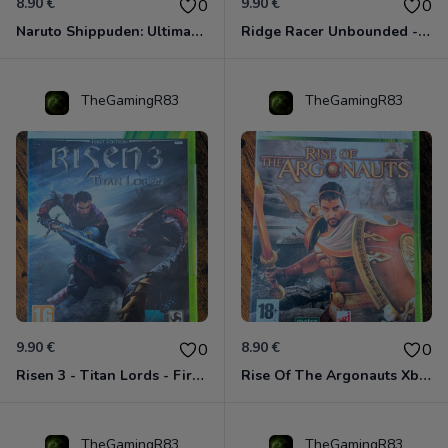
8.90 €
9.90 €
0
0
Naruto Shippuden: Ultimate Ninja Storm Generations - Card Edition Xbox 360
Ridge Racer Unbounded - Édition Limitée Xbox 360
TheGamingR83
TheGamingR83
9.90 €
8.90 €
0
0
Risen 3 - Titan Lords - First Edition Xbox 360
Rise Of The Argonauts Xbox 360
TheGamingR83
TheGamingR83