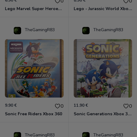
6.90 €
8.90 €
0
0
Lego Marvel Super Heroes Xbox 360
Lego - Jurassic World Xbox 360
TheGamingR83
TheGamingR83
9.90 €
11.90 €
0
0
Sonic Free Riders Xbox 360
Sonic Generations Xbox 360
TheGamingR83
TheGamingR83