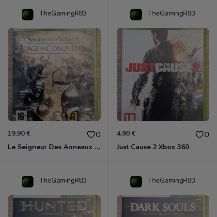
TheGamingR83
TheGamingR83
19.90 €
4.90 €
0
0
Le Seigneur Des Anneaux - L'âge Des Conquêtes Xbox 360
Just Cause 2 Xbox 360
TheGamingR83
TheGamingR83