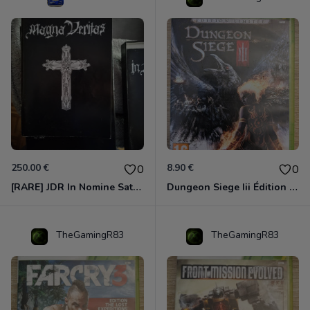
250.00 €
8.90 €
0
0
[RARE] JDR In Nomine Satanis / Magna Veritas – 1ère Édition BOÎTE (DOS BLANC, 1989) - CROC / Siroz
Dungeon Siege Iii Édition Limitée - Vf Intégrale Xbox 360
TheGamingR83
TheGamingR83