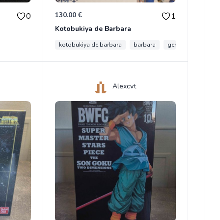
130.00 €
0
1
Kotobukiya de Barbara
kotobukiya de barbara
barbara
genshin impact
Alexcvt