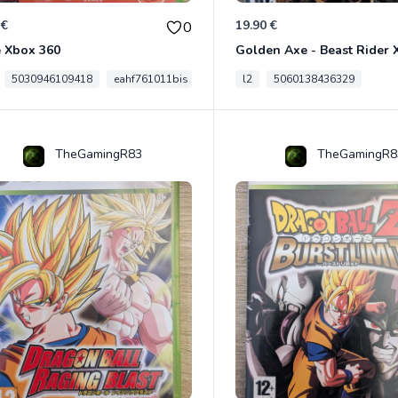
 €
19.90 €
0
e Xbox 360
Golden Axe - Beast Rider 
5030946109418
eahf761011bis
l2
5060138436329
TheGamingR83
TheGamingR8