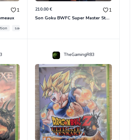
210.00 €
1
1
Gémeaux
Son Goku BWFC Super Master Stars
ction
saga des gemeaux
myth cloth ex
3
TheGamingR83