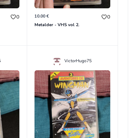
10.00 €
0
0
Metalder - VHS vol 2.
5
VictorHugo75