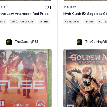
00 €
150.00 €
1
Evanthe Lazy Afternoon Red Pride of Eden
Myth Cloth EX Saga des 
nthe
red (pride of eden
anime
collection
saint seiya
anime
colle
TheGamingR83
TheGamingR8