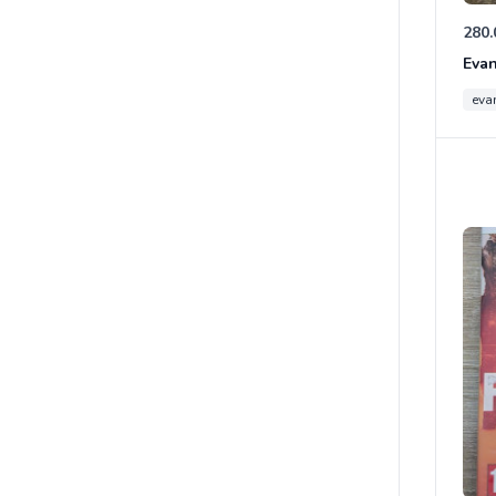
280.
eva