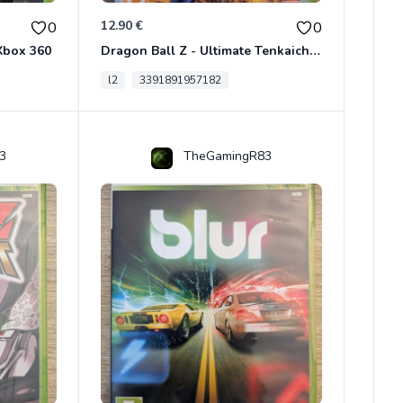
12.90 €
0
0
Xbox 360
Dragon Ball Z - Ultimate Tenkaichi Xbox 360
l2
3391891957182
3
TheGamingR83