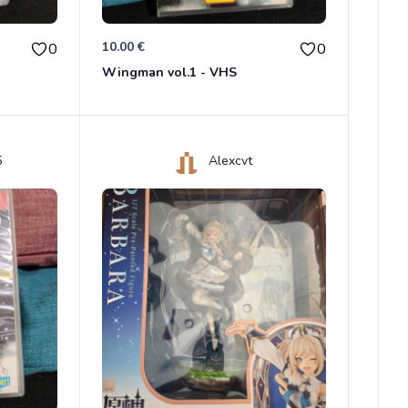
10.00 €
0
0
Wingman vol.1 - VHS
5
Alexcvt