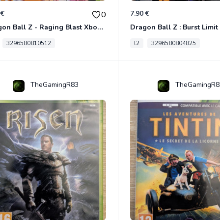
 €
7.90 €
0
Dragon Ball Z - Raging Blast Xbox 360
3296580810512
l2
3296580804825
TheGamingR83
TheGamingR8