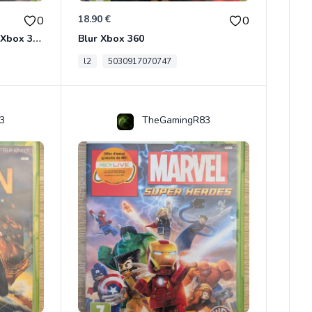
18.90 €
0
0
Dragon Ball Z : Burst Limit Xbox 360
Blur Xbox 360
l2
5030917070747
3
TheGamingR83