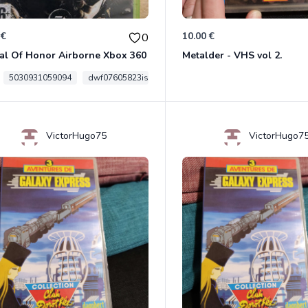
 €
10.00 €
0
al Of Honor Airborne Xbox 360
Metalder - VHS vol 2.
5030931059094
dwf07605823is
VictorHugo75
VictorHugo7