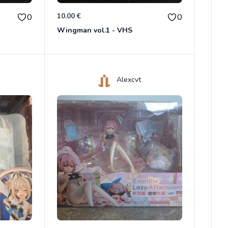
10.00 €
0
0
Wingman vol.1 - VHS
Alexcvt