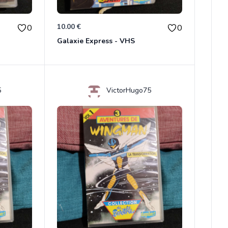
10.00 €
0
0
Galaxie Express - VHS
5
VictorHugo75