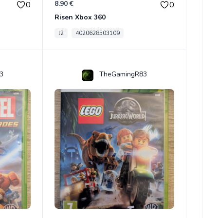
8.90 €
0
0
Risen Xbox 360
l2
4020628503109
3
TheGamingR83