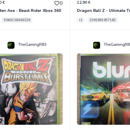
0 €
12.90 €
0
en Axe - Beast Rider Xbox 360
5060138436329
l2
3391891957182
TheGamingR83
TheGamingR8