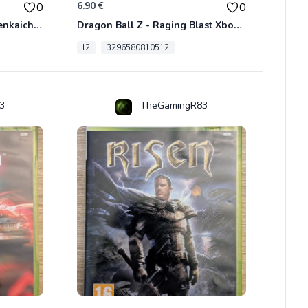
6.90 €
0
0
Dragon Ball Z - Ultimate Tenkaichi Xbox 360
Dragon Ball Z - Raging Blast Xbox 360
l2
3296580810512
3
TheGamingR83