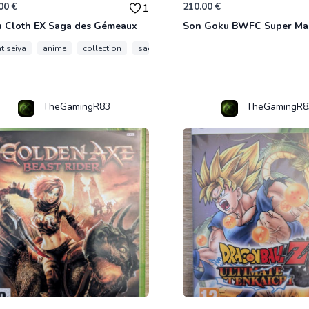
00 €
210.00 €
1
h Cloth EX Saga des Gémeaux
t seiya
anime
collection
saga des gemeaux
myth cloth ex
TheGamingR83
TheGamingR8