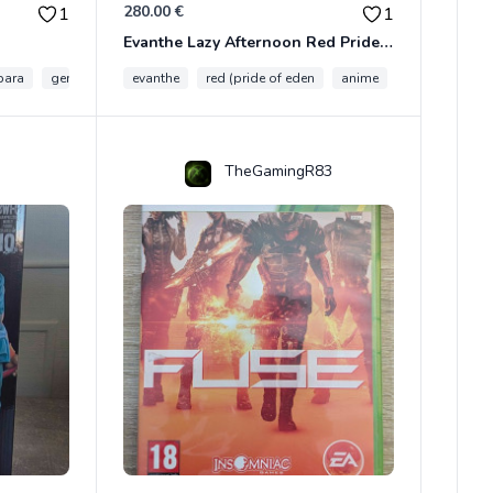
280.00 €
1
1
Evanthe Lazy Afternoon Red Pride of Eden
bara
genshin impact
evanthe
red (pride of eden
anime
collection
TheGamingR83