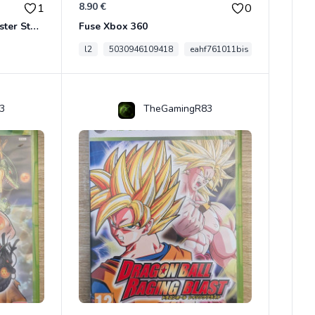
8.90 €
1
0
Son Goku BWFC Super Master Stars
Fuse Xbox 360
l2
5030946109418
eahf761011bis
3
TheGamingR83