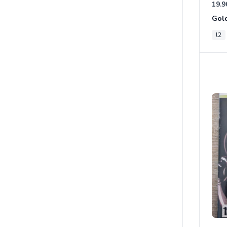
19.9
Gold
l2