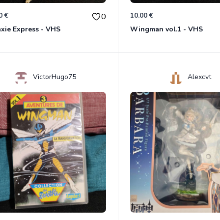
0 €
10.00 €
0
xie Express - VHS
Wingman vol.1 - VHS
VictorHugo75
Alexcvt