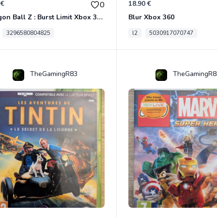
 €
18.90 €
0
Dragon Ball Z : Burst Limit Xbox 360
Blur Xbox 360
3296580804825
l2
5030917070747
TheGamingR83
TheGamingR8