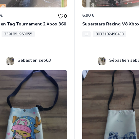
 €
6.90 €
0
ken Tag Tournament 2 Xbox 360
Superstars Racing V8 Xbo
3391891963855
l1
8033102490433
Sébastien seb63
Sébastien seb