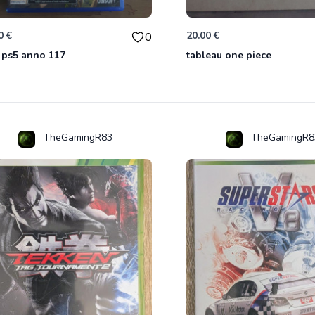
0 €
20.00 €
0
 ps5 anno 117
tableau one piece
TheGamingR83
TheGamingR8