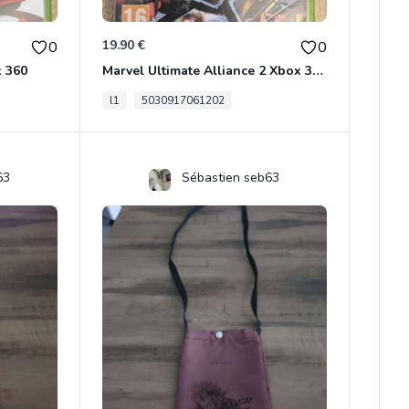
19.90 €
0
0
x 360
Marvel Ultimate Alliance 2 Xbox 360
l1
5030917061202
63
Sébastien seb63