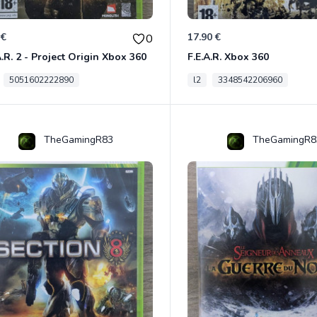
 €
17.90 €
0
A.R. 2 - Project Origin Xbox 360
F.E.A.R. Xbox 360
5051602222890
l2
3348542206960
TheGamingR83
TheGamingR8