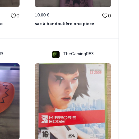
10.00 €
0
0
ce
sac à bandoulière one piece
63
TheGamingR83