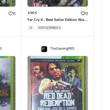
4.90 €
0
0
Far Cry 4 - Best Seller Edition Xbox 360
l2
3307215898314
3
TheGamingR83