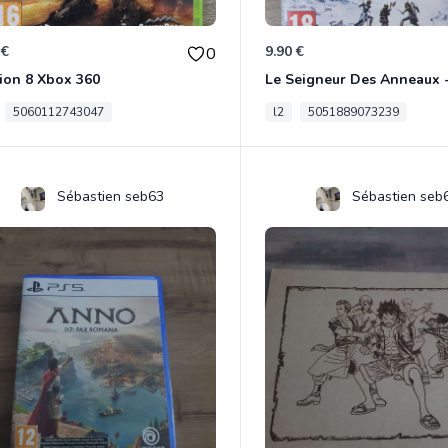
 €
9.90 €
0
ion 8 Xbox 360
5060112743047
l2
5051889073239
Sébastien seb63
Sébastien seb