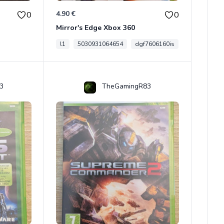
4.90 €
0
0
Mirror's Edge Xbox 360
l1
5030931064654
dgf7606160is
3
TheGamingR83