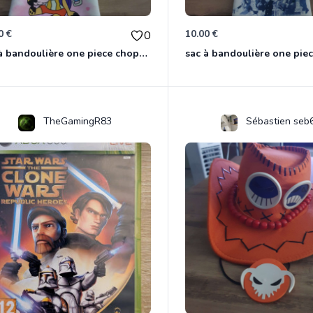
0 €
10.00 €
0
sac à bandoulière one piece chopper
sac à bandoulière one pie
TheGamingR83
Sébastien seb