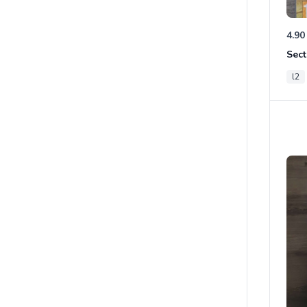
4.90
Sect
l2