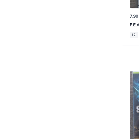
7.90
F.E.
l2