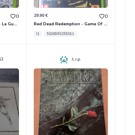
29.90 €
0
0
Le Seigneur Des Anneaux - La Guerre Du Nord Xbox 360
Red Dead Redemption - Game Of The Year Xbox 360
l1
5026555255011
63
.t..r.p.