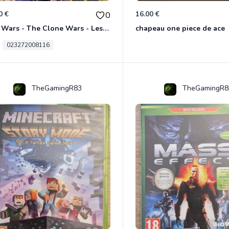
0 €
16.00 €
0
Star Wars - The Clone Wars - Les Héros De La République Xbox 360
chapeau one piece de ace
023272008116
TheGamingR83
TheGamingR8