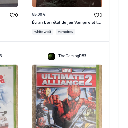
85.00 €
0
0
Écran bon état du jeu Vampire et livre de règles « la mascarade » état d’usage
white wolf
vampires
3
TheGamingR83