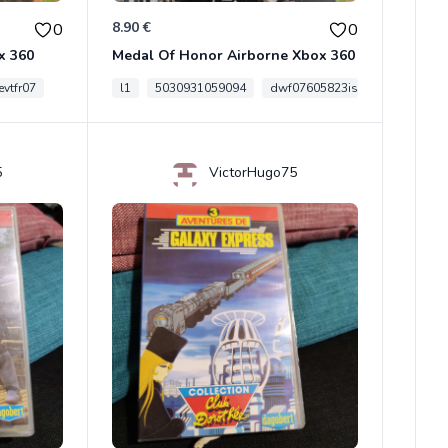
8.90 €
0
0
x 360
Medal Of Honor Airborne Xbox 360
vtfr07
l1
5030931059094
dwf07605823is
5
VictorHugo75