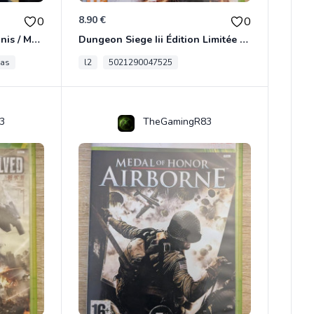
8.90 €
0
0
[RARE] JDR In Nomine Satanis / Magna Veritas – 1ère Édition BOÎTE (DOS BLANC, 1989) - CROC / Siroz
Dungeon Siege Iii Édition Limitée - Vf Intégrale Xbox 360
tas
l2
5021290047525
3
TheGamingR83