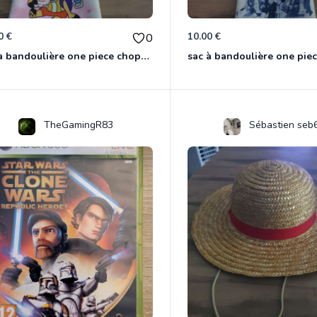
0 €
10.00 €
0
sac à bandoulière one piece chopper
sac à bandoulière one pie
TheGamingR83
Sébastien seb