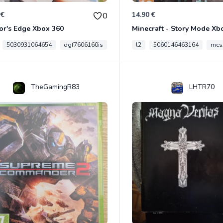
 €
14.90 €
0
or's Edge Xbox 360
Minecraft - Story Mode Xb
5030931064654
dgf7606160is
l2
5060146463164
mcs
TheGamingR83
LHTR70