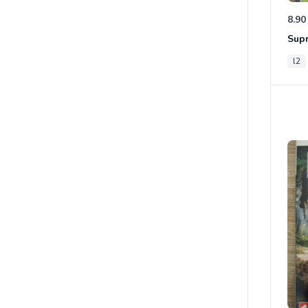
8.90
Sup
l2