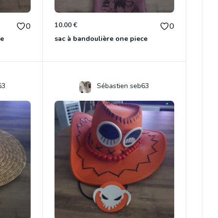
10.00 €
0
0
ce
sac à bandoulière one piece
63
Sébastien seb63