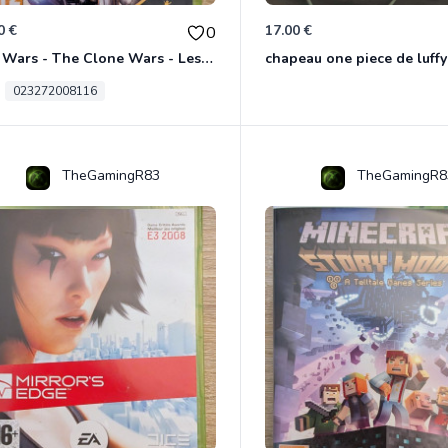
0 €
17.00 €
0
Star Wars - The Clone Wars - Les Héros De La République Xbox 360
chapeau one piece de luffy
023272008116
TheGamingR83
TheGamingR8