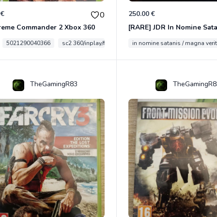
 €
250.00 €
0
reme Commander 2 Xbox 360
5021290040366
sc2 360/inplay/fra
in nomine satanis / magna veri
TheGamingR83
TheGamingR8