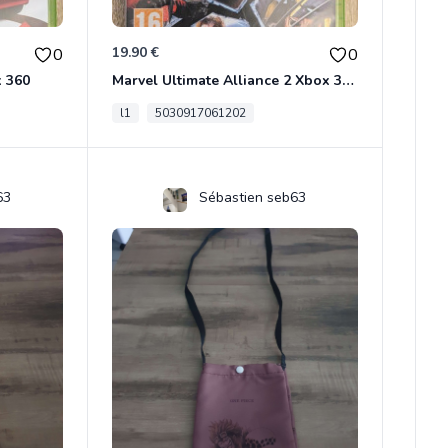
19.90 €
0
0
x 360
Marvel Ultimate Alliance 2 Xbox 360
l1
5030917061202
63
Sébastien seb63