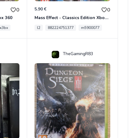
5.90 €
0
0
ox 360
Mass Effect - Classics Edition Xbox 360
x3bx
l2
882224751377
m5900077
TheGamingR83