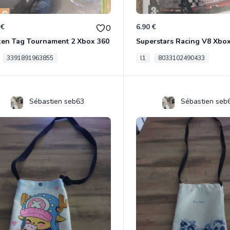
 €
6.90 €
0
ken Tag Tournament 2 Xbox 360
Superstars Racing V8 Xbo
3391891963855
l1
8033102490433
Sébastien seb63
Sébastien seb