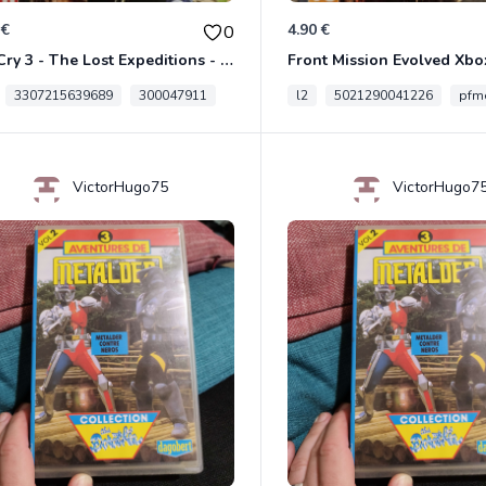
 €
4.90 €
0
Far Cry 3 - The Lost Expeditions - Edition Spéciale Xbox 360
Front Mission Evolved Xbo
3307215639689
300047911
l2
5021290041226
pfme
VictorHugo75
VictorHugo7