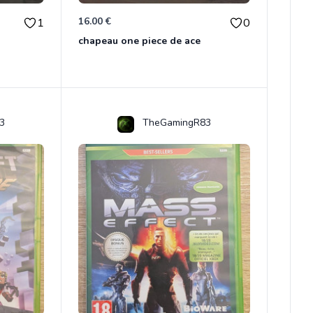
16.00 €
1
0
chapeau one piece de ace
3
TheGamingR83