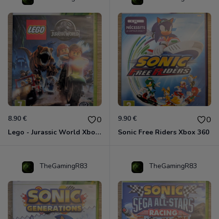
8.90 €
9.90 €
0
0
Lego - Jurassic World Xbox 360
Sonic Free Riders Xbox 360
TheGamingR83
TheGamingR83