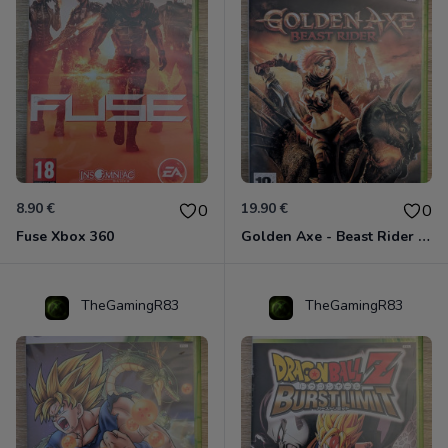
8.90 €
19.90 €
0
0
Fuse Xbox 360
Golden Axe - Beast Rider Xbox 360
TheGamingR83
TheGamingR83