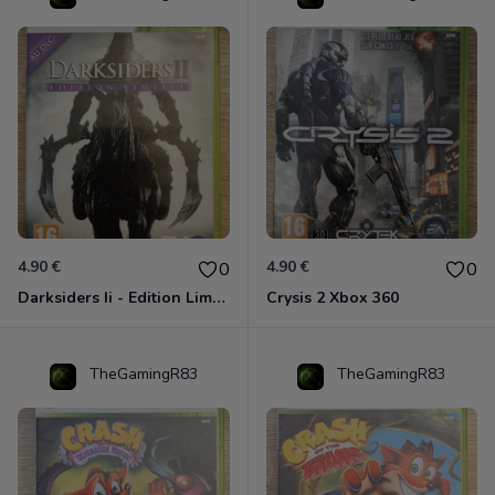
4.90 €
4.90 €
0
0
Darksiders Ii - Edition Limitée Xbox 360
Crysis 2 Xbox 360
TheGamingR83
TheGamingR83