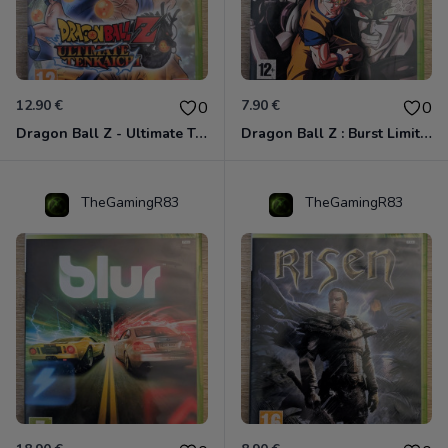
12.90 €
7.90 €
0
0
Dragon Ball Z - Ultimate Tenkaichi Xbox 360
Dragon Ball Z : Burst Limit Xbox 360
TheGamingR83
TheGamingR83