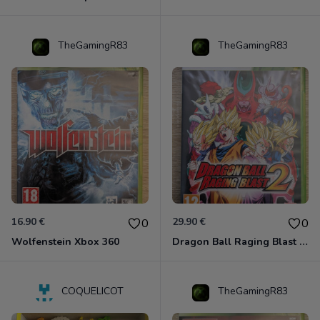
TheGamingR83
TheGamingR83
16.90 €
29.90 €
0
0
Wolfenstein Xbox 360
Dragon Ball Raging Blast 2 Xbox 360
COQUELICOT
TheGamingR83