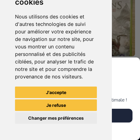
cookies
Nous utilisons des cookies et
d'autres technologies de suivi
pour améliorer votre expérience
de navigation sur notre site, pour
vous montrer un contenu
personnalisé et des publicités
ciblées, pour analyser le trafic de
6.90 €
4.90 €
0
0
notre site et pour comprendre la
Assassin's Creed 4 - Black Flag - Edition Benelux Xbox 360
Assassin's Creed Iii Xbox 360
provenance de nos visiteurs.
Grenier du Geek
J'accepte
TheGamingR83
TheGamingR83
Télécharge notre app pour une expérience optimale !
Je refuse
Télécharger l'app
Changer mes préférences
Plus tard
Vendre