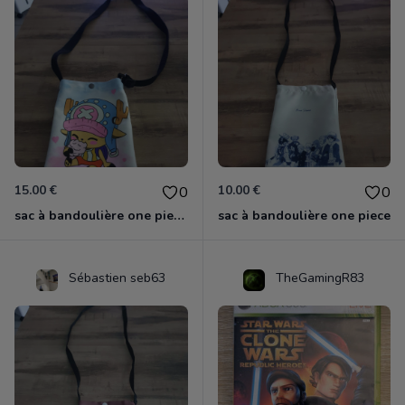
15.00 €
10.00 €
0
0
sac à bandoulière one piece chopper
sac à bandoulière one piece
Sébastien seb63
TheGamingR83