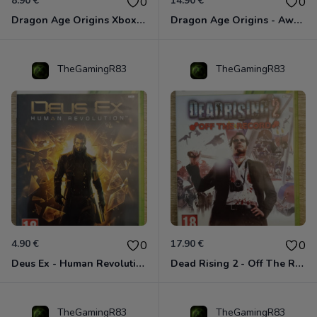
8.90 €
14.90 €
0
0
Dragon Age Origins Xbox 360
Dragon Age Origins - Awakening Xbox 360
TheGamingR83
TheGamingR83
4.90 €
17.90 €
0
0
Deus Ex - Human Revolution Xbox 360
Dead Rising 2 - Off The Record Xbox 360
TheGamingR83
TheGamingR83