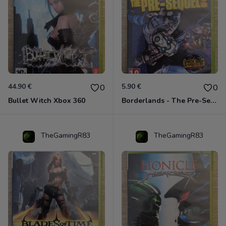
44.90 €
5.90 €
0
0
Bullet Witch Xbox 360
Borderlands - The Pre-Sequel ! Xbox 360
TheGamingR83
TheGamingR83