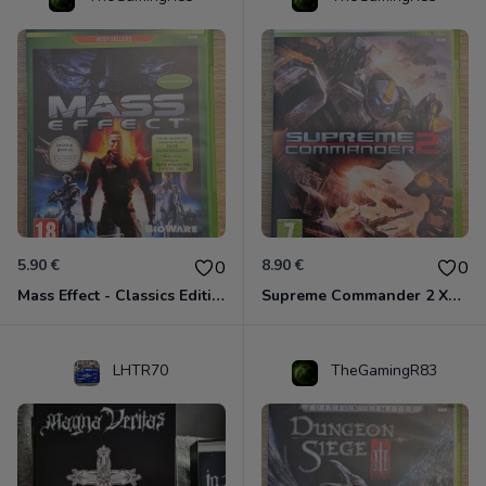
5.90 €
8.90 €
0
0
Mass Effect - Classics Edition Xbox 360
Supreme Commander 2 Xbox 360
LHTR70
TheGamingR83