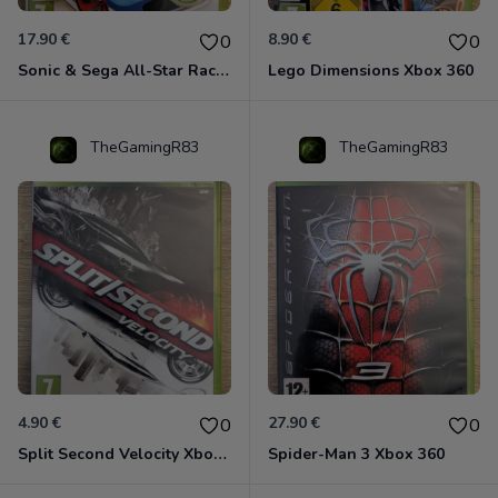
17.90 €
8.90 €
0
0
Sonic & Sega All-Star Racing - Transformed Xbox 360
Lego Dimensions Xbox 360
TheGamingR83
TheGamingR83
4.90 €
27.90 €
0
0
Split Second Velocity Xbox 360
Spider-Man 3 Xbox 360