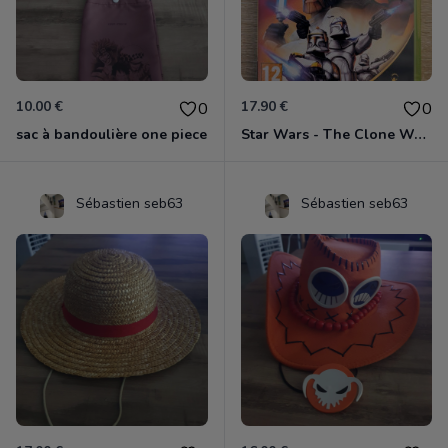
10.00 €
17.90 €
0
0
sac à bandoulière one piece
Star Wars - The Clone Wars - Les Héros De La République Xbox 360
Sébastien seb63
Sébastien seb63