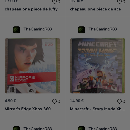
17.00 €
16.00 €
0
0
chapeau one piece de luffy
chapeau one piece de ace
TheGamingR83
TheGamingR83
4.90 €
14.90 €
0
0
Mirror's Edge Xbox 360
Minecraft - Story Mode Xbox 360
TheGamingR83
TheGamingR83