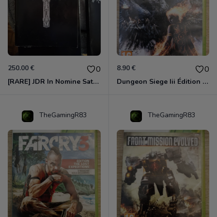
250.00 €
8.90 €
0
0
[RARE] JDR In Nomine Satanis / Magna Veritas – 1ère Édition BOÎTE (DOS BLANC, 1989) - CROC / Siroz
Dungeon Siege Iii Édition Limitée - Vf Intégrale Xbox 360
TheGamingR83
TheGamingR83