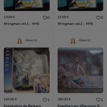
10.00 €
10.00 €
0
0
Wingman vol.1 - VHS
Wingman vol.1 - VHS
Alexcvt
Alexcvt
130.00 €
280.00 €
1
1
Kotobukiya de Barbara
Evanthe Lazy Afternoon Red Pride of Eden