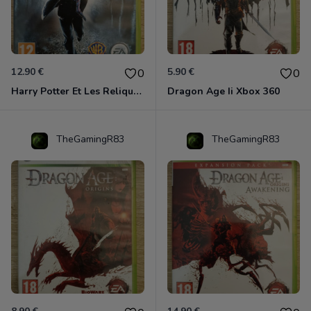
12.90 €
5.90 €
0
0
Harry Potter Et Les Reliques De La Mort - 1ère Partie Xbox 360
Dragon Age Ii Xbox 360
TheGamingR83
TheGamingR83