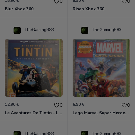
18.90 €
8.90 €
0
0
Blur Xbox 360
Risen Xbox 360
TheGamingR83
TheGamingR83
12.90 €
6.90 €
0
0
Le Aventures De Tintin - Le Secret De La Licorne Xbox 360
Lego Marvel Super Heroes Xbox 360
TheGamingR83
TheGamingR83