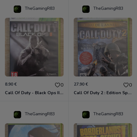
TheGamingR83
TheGamingR83
8.90 €
27.90 €
0
0
Call Of Duty - Black Ops II Xbox 360
Call Of Duty 2 : Edition Spéciale Xbox 360 GOTY
TheGamingR83
TheGamingR83