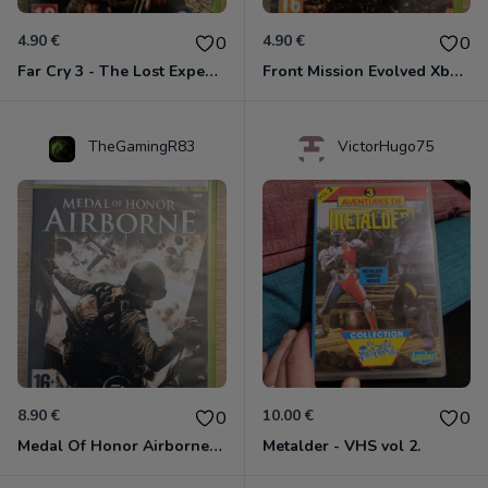
4.90 €
4.90 €
0
0
Far Cry 3 - The Lost Expeditions - Edition Spéciale Xbox 360
Front Mission Evolved Xbox 360
TheGamingR83
VictorHugo75
8.90 €
10.00 €
0
0
Medal Of Honor Airborne Xbox 360
Metalder - VHS vol 2.