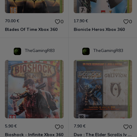
70.00 €
17.90 €
0
0
Blades Of Time Xbox 360
Bionicle Heros Xbox 360
TheGamingR83
TheGamingR83
5.90 €
7.90 €
0
0
Bioshock - Infinite Xbox 360
Duo : The Elder Scrolls Iv - Oblivion + Bioshock Xbox 360