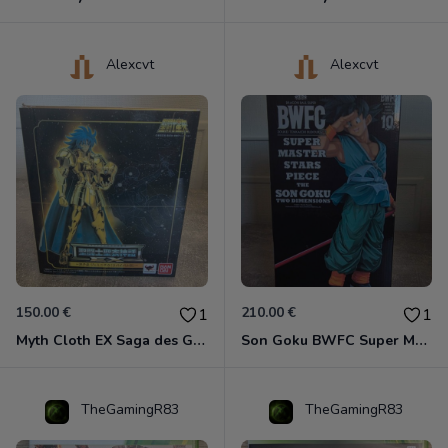
Alexcvt
Alexcvt
150.00 €
210.00 €
1
1
Myth Cloth EX Saga des Gémeaux
Son Goku BWFC Super Master Stars
TheGamingR83
TheGamingR83