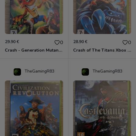
29.90 €
28.90 €
0
0
Crash - Generation Mutant Xbox 360
Crash of The Titans Xbox 360
TheGamingR83
TheGamingR83