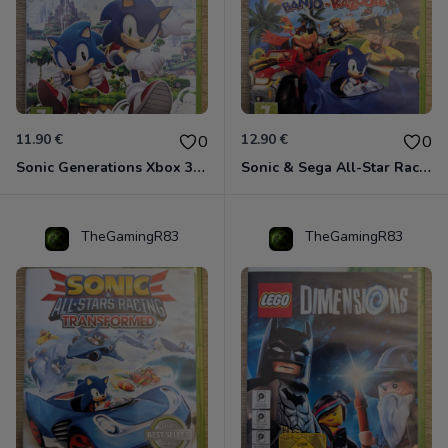
11.90 €
12.90 €
0
0
Sonic Generations Xbox 360
Sonic & Sega All-Star Racing avec Banjo-Kazooie Xbox 360
TheGamingR83
TheGamingR83