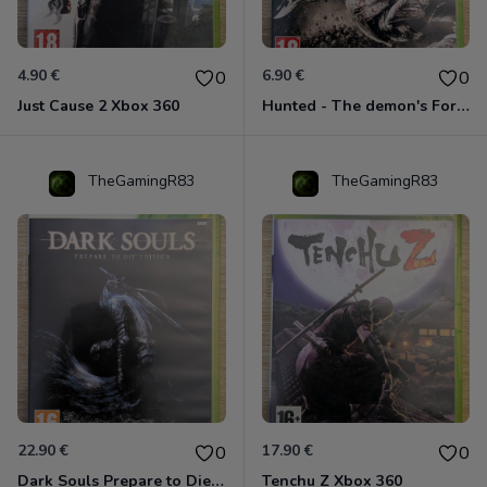
4.90 €
6.90 €
0
0
Just Cause 2 Xbox 360
Hunted - The demon's Forge Xbox 360 (Complet CIB)
TheGamingR83
TheGamingR83
22.90 €
17.90 €
0
0
Dark Souls Prepare to Die Edition XBOX 360
Tenchu Z Xbox 360