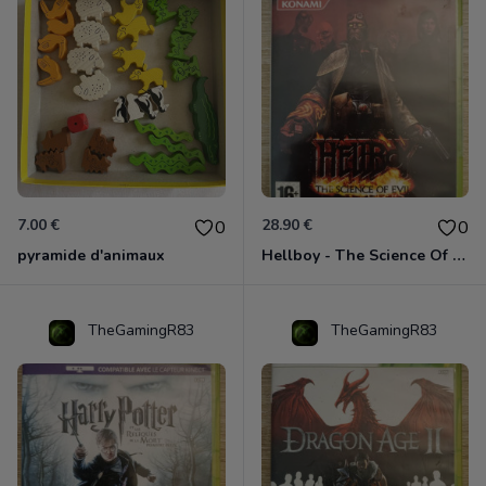
7.00 €
28.90 €
0
0
pyramide d'animaux
Hellboy - The Science Of Evil Xbox 360
TheGamingR83
TheGamingR83