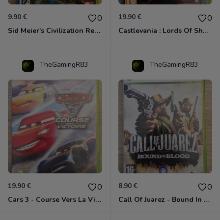
9.90 €
19.90 €
0
0
Sid Meier's Civilization Revolution Xbox 360
Castlevania : Lords Of Shadow Xbox 360
TheGamingR83
TheGamingR83
19.90 €
8.90 €
0
0
Cars 3 - Course Vers La Victoire Xbox 360
Call Of Juarez - Bound In Blood Xbox 360