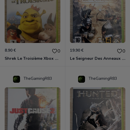
8.90 €
19.90 €
0
0
Shrek Le Troisième Xbox 360
Le Seigneur Des Anneaux - L'âge Des Conquêtes Xbox 360
TheGamingR83
TheGamingR83