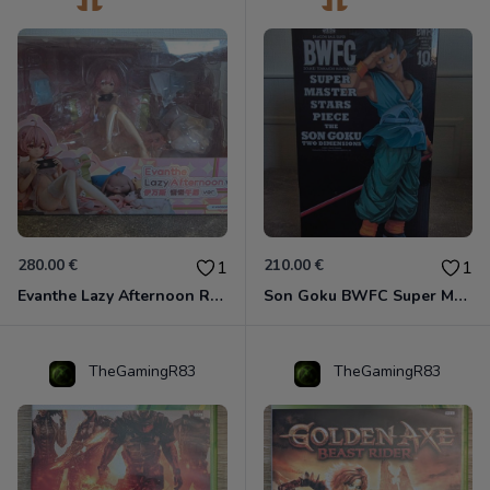
280.00 €
210.00 €
1
1
Evanthe Lazy Afternoon Red Pride of Eden
Son Goku BWFC Super Master Stars
TheGamingR83
TheGamingR83