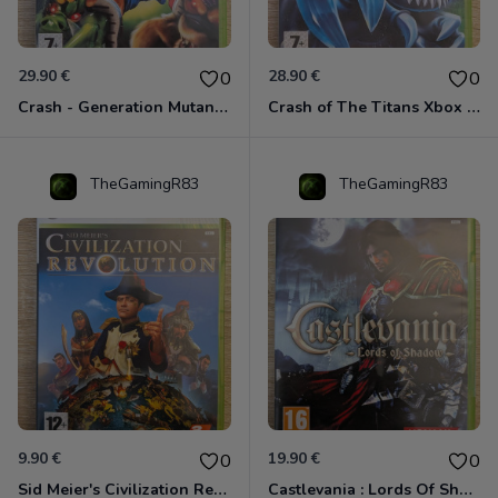
29.90 €
28.90 €
0
0
Crash - Generation Mutant Xbox 360
Crash of The Titans Xbox 360
TheGamingR83
TheGamingR83
9.90 €
19.90 €
0
0
Sid Meier's Civilization Revolution Xbox 360
Castlevania : Lords Of Shadow Xbox 360