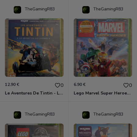
TheGamingR83
TheGamingR83
12.90 €
6.90 €
0
0
Le Aventures De Tintin - Le Secret De La Licorne Xbox 360
Lego Marvel Super Heroes Xbox 360
TheGamingR83
TheGamingR83