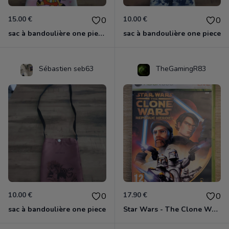
15.00 €
10.00 €
0
0
sac à bandoulière one piece chopper
sac à bandoulière one piece
Sébastien seb63
TheGamingR83
10.00 €
17.90 €
0
0
sac à bandoulière one piece
Star Wars - The Clone Wars - Les Héros De La République Xbox 360