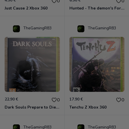
4.90 €
6.90 €
0
0
Just Cause 2 Xbox 360
Hunted - The demon's Forge Xbox 360 (Complet CIB)
TheGamingR83
TheGamingR83
22.90 €
17.90 €
0
0
Dark Souls Prepare to Die Edition XBOX 360
Tenchu Z Xbox 360
TheGamingR83
TheGamingR83