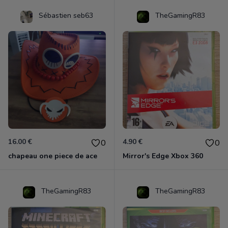
Sébastien seb63
TheGamingR83
16.00 €
4.90 €
0
0
chapeau one piece de ace
Mirror's Edge Xbox 360
TheGamingR83
TheGamingR83