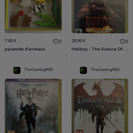
7.00 €
28.90 €
0
0
pyramide d'animaux
Hellboy - The Science Of Evil Xbox 360
TheGamingR83
TheGamingR83