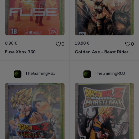
8.90 €
19.90 €
0
0
Fuse Xbox 360
Golden Axe - Beast Rider Xbox 360
TheGamingR83
TheGamingR83