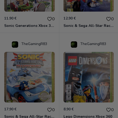
11.90 €
12.90 €
0
0
Sonic Generations Xbox 360
Sonic & Sega All-Star Racing avec Banjo-Kazooie Xbox 360
TheGamingR83
TheGamingR83
17.90 €
8.90 €
0
0
Sonic & Sega All-Star Racing - Transformed Xbox 360
Lego Dimensions Xbox 360