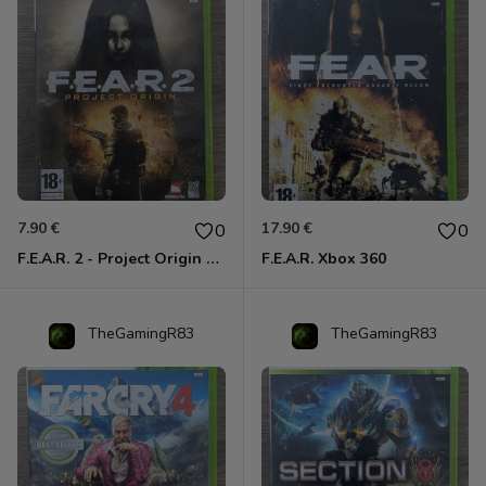
7.90 €
17.90 €
0
0
F.E.A.R. 2 - Project Origin Xbox 360
F.E.A.R. Xbox 360
TheGamingR83
TheGamingR83