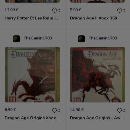
12.90 €
5.90 €
0
0
Harry Potter Et Les Reliques De La Mort - 1ère Partie Xbox 360
Dragon Age Ii Xbox 360
TheGamingR83
TheGamingR83
8.90 €
14.90 €
0
0
Dragon Age Origins Xbox 360
Dragon Age Origins - Awakening Xbox 360