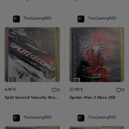
TheGamingR83
TheGamingR83
4.90 €
27.90 €
0
0
Split Second Velocity Xbox 360
Spider-Man 3 Xbox 360
TheGamingR83
TheGamingR83