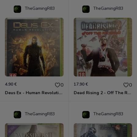
TheGamingR83
TheGamingR83
4.90 €
17.90 €
0
0
Deus Ex - Human Revolution Xbox 360
Dead Rising 2 - Off The Record Xbox 360
TheGamingR83
TheGamingR83