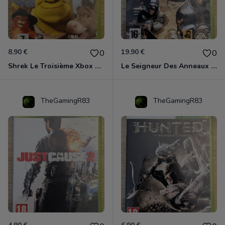
8.90 €
19.90 €
0
0
Shrek Le Troisième Xbox 360
Le Seigneur Des Anneaux - L'âge Des Conquêtes Xbox 360
TheGamingR83
TheGamingR83