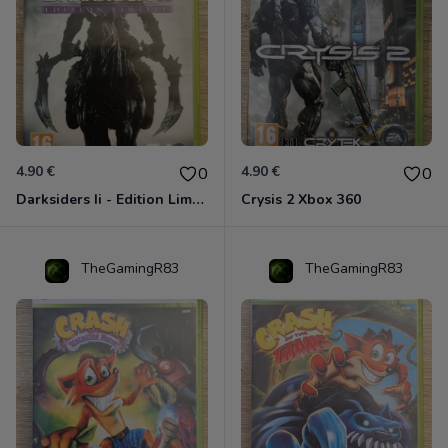
4.90 €
4.90 €
0
0
Darksiders Ii - Edition Limitée Xbox 360
Crysis 2 Xbox 360
TheGamingR83
TheGamingR83