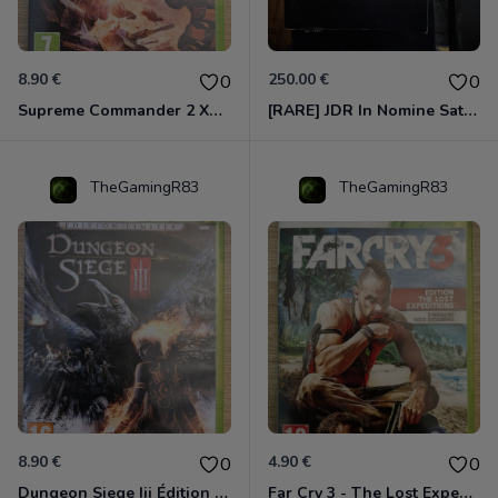
8.90 €
250.00 €
0
0
Supreme Commander 2 Xbox 360
[RARE] JDR In Nomine Satanis / Magna Veritas – 1ère Édition BOÎTE (DOS BLANC, 1989) - CROC / Siroz
TheGamingR83
TheGamingR83
8.90 €
4.90 €
0
0
Dungeon Siege Iii Édition Limitée - Vf Intégrale Xbox 360
Far Cry 3 - The Lost Expeditions - Edition Spéciale Xbox 360