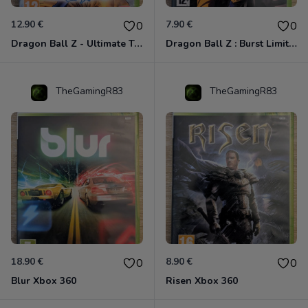
12.90 €
7.90 €
0
0
Dragon Ball Z - Ultimate Tenkaichi Xbox 360
Dragon Ball Z : Burst Limit Xbox 360
TheGamingR83
TheGamingR83
18.90 €
8.90 €
0
0
Blur Xbox 360
Risen Xbox 360