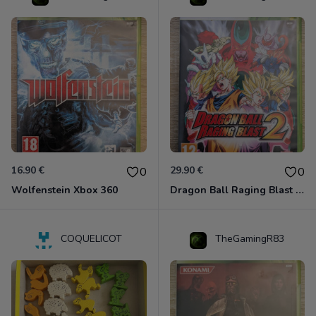
16.90 €
29.90 €
0
0
Wolfenstein Xbox 360
Dragon Ball Raging Blast 2 Xbox 360
COQUELICOT
TheGamingR83