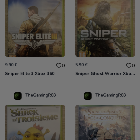
9.90 €
5.90 €
0
0
Sniper Elite 3 Xbox 360
Sniper Ghost Warrior Xbox 360
TheGamingR83
TheGamingR83