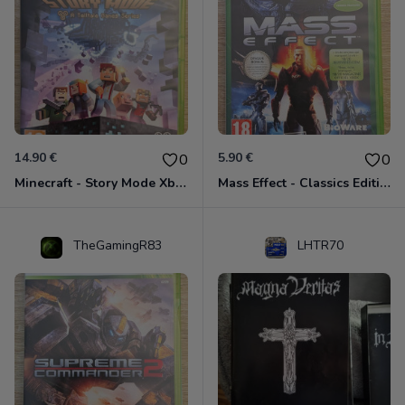
14.90 €
5.90 €
0
0
Minecraft - Story Mode Xbox 360
Mass Effect - Classics Edition Xbox 360
TheGamingR83
LHTR70