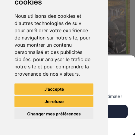
cookies
Nous utilisons des cookies et
d'autres technologies de suivi
pour améliorer votre expérience
de navigation sur notre site, pour
vous montrer un contenu
personnalisé et des publicités
ciblées, pour analyser le trafic de
8.90 €
27.90 €
0
0
notre site et pour comprendre la
Call Of Duty - Black Ops II Xbox 360
Call Of Duty 2 : Edition Spéciale Xbox 360 GOTY
provenance de nos visiteurs.
Grenier du Geek
J'accepte
TheGamingR83
TheGamingR83
Télécharge notre app pour une expérience optimale !
Je refuse
Télécharger l'app
Changer mes préférences
Plus tard
Vendre