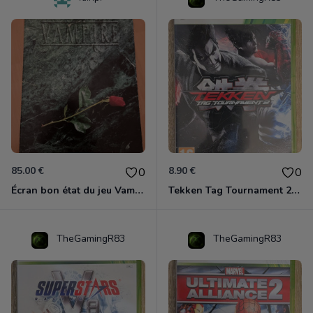
85.00 €
8.90 €
0
0
Écran bon état du jeu Vampire et livre de règles « la mascarade » état d’usage
Tekken Tag Tournament 2 Xbox 360
TheGamingR83
TheGamingR83