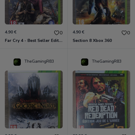
4.90 €
4.90 €
0
0
Far Cry 4 - Best Seller Edition Xbox 360
Section 8 Xbox 360
TheGamingR83
TheGamingR83