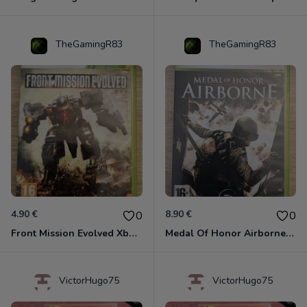
TheGamingR83
TheGamingR83
4.90 €
8.90 €
0
0
Front Mission Evolved Xbox 360
Medal Of Honor Airborne Xbox 360
VictorHugo75
VictorHugo75