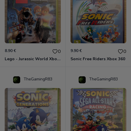
8.90 €
9.90 €
0
0
Lego - Jurassic World Xbox 360
Sonic Free Riders Xbox 360
TheGamingR83
TheGamingR83