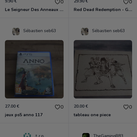
9.90 €
29.90 €
0
0
Le Seigneur Des Anneaux - La Guerre Du Nord Xbox 360
Red Dead Redemption - Game Of The Year Xbox 360
Sébastien seb63
Sébastien seb63
27.00 €
20.00 €
0
0
jeux ps5 anno 117
tableau one piece
.t..r.p.
TheGamingR83