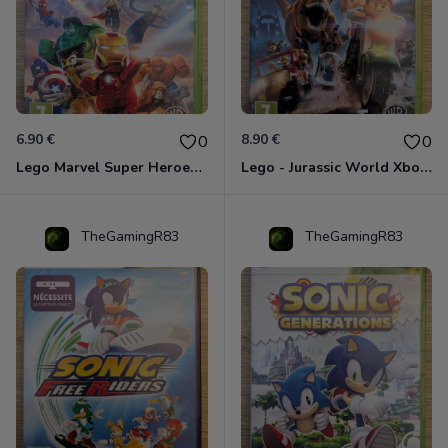
6.90 €
8.90 €
0
0
Lego Marvel Super Heroes Xbox 360
Lego - Jurassic World Xbox 360
TheGamingR83
TheGamingR83