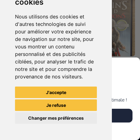
cookies
Nous utilisons des cookies et
d'autres technologies de suivi
pour améliorer votre expérience
de navigation sur notre site, pour
vous montrer un contenu
personnalisé et des publicités
ciblées, pour analyser le trafic de
7.90 €
4.90 €
0
0
notre site et pour comprendre la
Duo : The Elder Scrolls Iv - Oblivion + Bioshock Xbox 360
Assassin's Creed - Revelations - Classics Edition Xbox 360
provenance de nos visiteurs.
Grenier du Geek
J'accepte
TheGamingR83
TheGamingR83
Télécharge notre app pour une expérience optimale !
Je refuse
Télécharger l'app
Changer mes préférences
Plus tard
Vendre