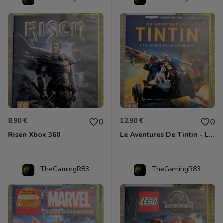
8.90 €
12.90 €
0
0
Risen Xbox 360
Le Aventures De Tintin - Le Secret De La Licorne Xbox 360
TheGamingR83
TheGamingR83