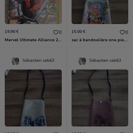
19.90 €
15.00 €
0
0
Marvel Ultimate Alliance 2 Xbox 360
sac à bandoulière one piece chopper
Sébastien seb63
Sébastien seb63