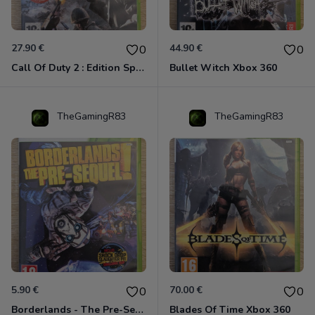
27.90 €
44.90 €
0
0
Call Of Duty 2 : Edition Spéciale Xbox 360 GOTY
Bullet Witch Xbox 360
TheGamingR83
TheGamingR83
5.90 €
70.00 €
0
0
Borderlands - The Pre-Sequel ! Xbox 360
Blades Of Time Xbox 360