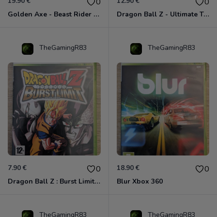
19.90 €
12.90 €
0
0
Golden Axe - Beast Rider Xbox 360
Dragon Ball Z - Ultimate Tenkaichi Xbox 360
TheGamingR83
TheGamingR83
7.90 €
18.90 €
0
0
Dragon Ball Z : Burst Limit Xbox 360
Blur Xbox 360
TheGamingR83
TheGamingR83