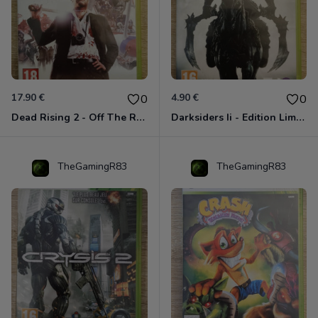
17.90 €
4.90 €
0
0
Dead Rising 2 - Off The Record Xbox 360
Darksiders Ii - Edition Limitée Xbox 360
TheGamingR83
TheGamingR83