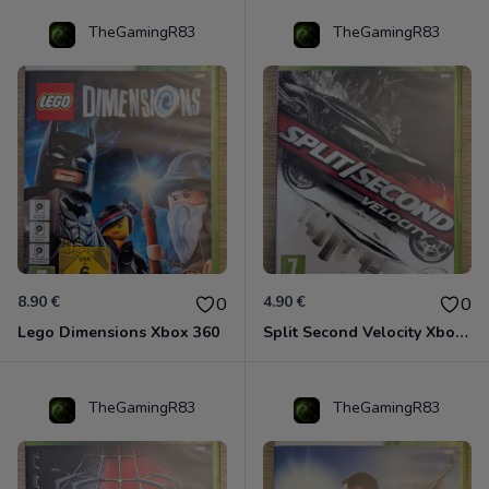
TheGamingR83
TheGamingR83
8.90 €
4.90 €
0
0
Lego Dimensions Xbox 360
Split Second Velocity Xbox 360
TheGamingR83
TheGamingR83