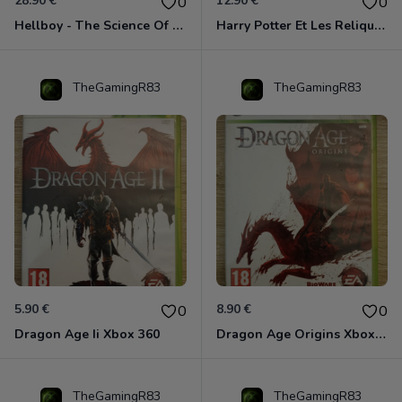
28.90 €
12.90 €
0
0
Hellboy - The Science Of Evil Xbox 360
Harry Potter Et Les Reliques De La Mort - 1ère Partie Xbox 360
TheGamingR83
TheGamingR83
5.90 €
8.90 €
0
0
Dragon Age Ii Xbox 360
Dragon Age Origins Xbox 360
TheGamingR83
TheGamingR83