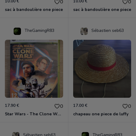
10.00 €
10.00 €
0
0
sac à bandoulière one piece
sac à bandoulière one piece
TheGamingR83
Sébastien seb63
17.90 €
17.00 €
0
0
Star Wars - The Clone Wars - Les Héros De La République Xbox 360
chapeau one piece de luffy
Sébastien seb63
TheGamingR83