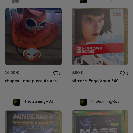
16.00 €
4.90 €
0
0
chapeau one piece de ace
Mirror's Edge Xbox 360
TheGamingR83
TheGamingR83