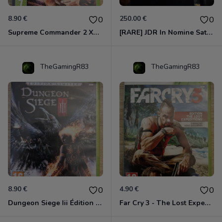
8.90 €
250.00 €
0
0
Supreme Commander 2 Xbox 360
[RARE] JDR In Nomine Satanis / Magna Veritas – 1ère Édition BOÎTE (DOS BLANC, 1989) - CROC / Siroz
TheGamingR83
TheGamingR83
8.90 €
4.90 €
0
0
Dungeon Siege Iii Édition Limitée - Vf Intégrale Xbox 360
Far Cry 3 - The Lost Expeditions - Edition Spéciale Xbox 360