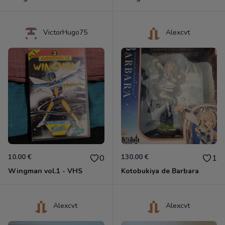
VictorHugo75
Alexcvt
10.00 €
130.00 €
0
1
Wingman vol.1 - VHS
Kotobukiya de Barbara
Alexcvt
Alexcvt