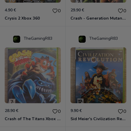
4.90 €
29.90 €
0
0
Crysis 2 Xbox 360
Crash - Generation Mutant Xbox 360
TheGamingR83
TheGamingR83
28.90 €
9.90 €
0
0
Crash of The Titans Xbox 360
Sid Meier's Civilization Revolution Xbox 360