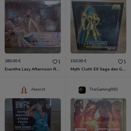
280.00 €
150.00 €
1
1
Evanthe Lazy Afternoon Red Pride of Eden
Myth Cloth EX Saga des Gémeaux
Alexcvt
TheGamingR83