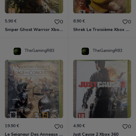
5.90 €
8.90 €
0
0
Sniper Ghost Warrior Xbox 360
Shrek Le Troisième Xbox 360
TheGamingR83
TheGamingR83
19.90 €
4.90 €
0
0
Le Seigneur Des Anneaux - L'âge Des Conquêtes Xbox 360
Just Cause 2 Xbox 360