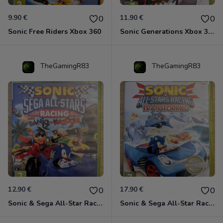
9.90 €
11.90 €
0
0
Sonic Free Riders Xbox 360
Sonic Generations Xbox 360
TheGamingR83
TheGamingR83
12.90 €
17.90 €
0
0
Sonic & Sega All-Star Racing avec Banjo-Kazooie Xbox 360
Sonic & Sega All-Star Racing - Transformed Xbox 360