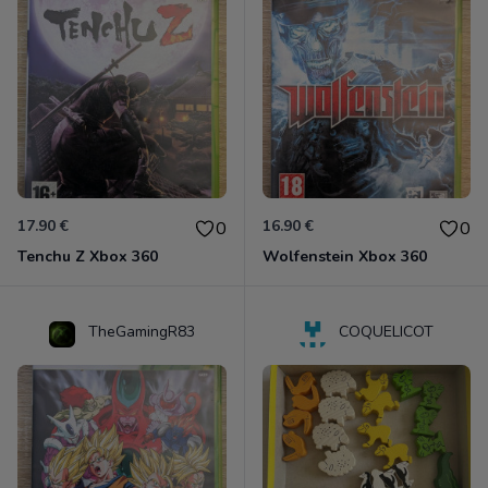
17.90 €
16.90 €
0
0
Tenchu Z Xbox 360
Wolfenstein Xbox 360
TheGamingR83
COQUELICOT