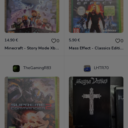
14.90 €
5.90 €
0
0
Minecraft - Story Mode Xbox 360
Mass Effect - Classics Edition Xbox 360
TheGamingR83
LHTR70