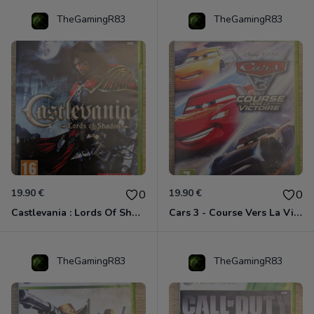
TheGamingR83
TheGamingR83
19.90 €
19.90 €
0
0
Castlevania : Lords Of Shadow Xbox 360
Cars 3 - Course Vers La Victoire Xbox 360
TheGamingR83
TheGamingR83