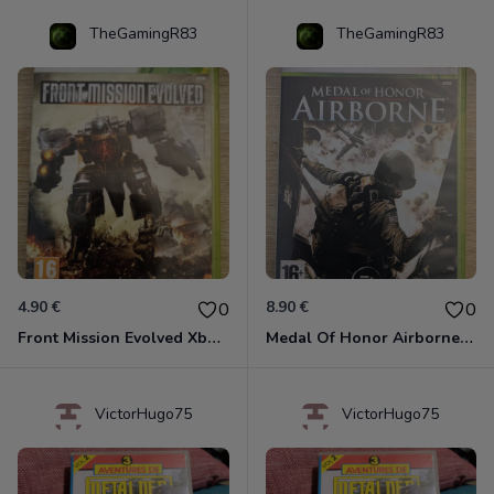
TheGamingR83
TheGamingR83
4.90 €
8.90 €
0
0
Front Mission Evolved Xbox 360
Medal Of Honor Airborne Xbox 360
VictorHugo75
VictorHugo75