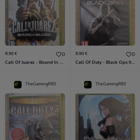
8.90 €
8.90 €
0
0
Call Of Juarez - Bound In Blood Xbox 360
Call Of Duty - Black Ops II Xbox 360
TheGamingR83
TheGamingR83