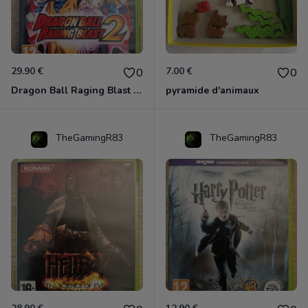
29.90 €
7.00 €
0
0
Dragon Ball Raging Blast 2 Xbox 360
pyramide d'animaux
TheGamingR83
TheGamingR83