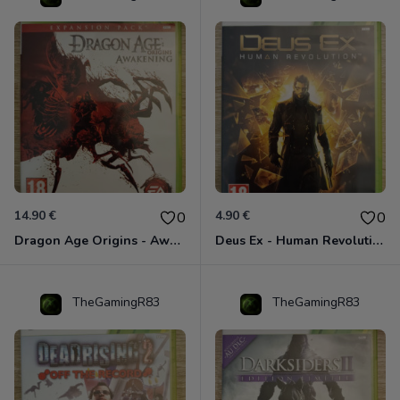
14.90 €
4.90 €
0
0
Dragon Age Origins - Awakening Xbox 360
Deus Ex - Human Revolution Xbox 360
TheGamingR83
TheGamingR83