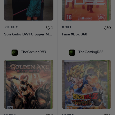
210.00 €
8.90 €
1
0
Son Goku BWFC Super Master Stars
Fuse Xbox 360
TheGamingR83
TheGamingR83