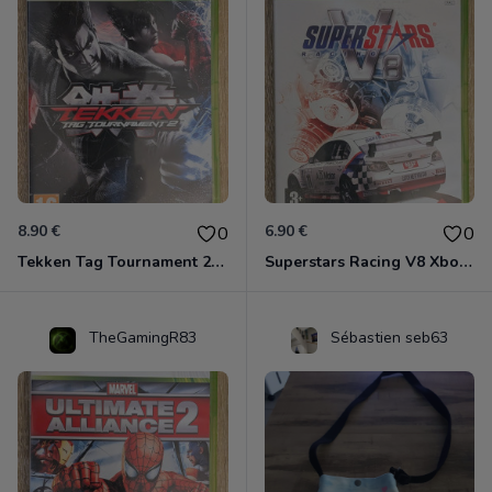
8.90 €
6.90 €
0
0
Tekken Tag Tournament 2 Xbox 360
Superstars Racing V8 Xbox 360
TheGamingR83
Sébastien seb63