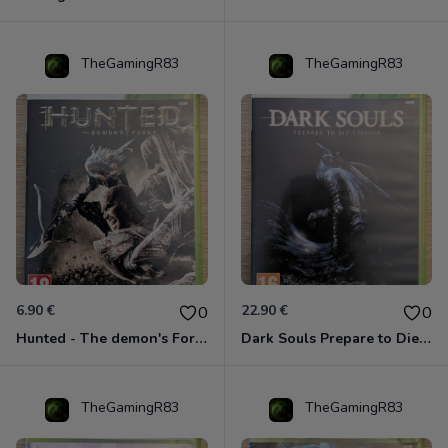
TheGamingR83
TheGamingR83
6.90 €
22.90 €
0
0
Hunted - The demon's Forge Xbox 360 (Complet CIB)
Dark Souls Prepare to Die Edition XBOX 360
TheGamingR83
TheGamingR83