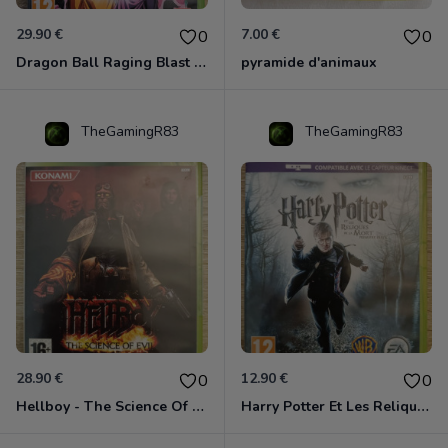
29.90 €
7.00 €
0
0
Dragon Ball Raging Blast 2 Xbox 360
pyramide d'animaux
TheGamingR83
TheGamingR83
28.90 €
12.90 €
0
0
Hellboy - The Science Of Evil Xbox 360
Harry Potter Et Les Reliques De La Mort - 1ère Partie Xbox 360