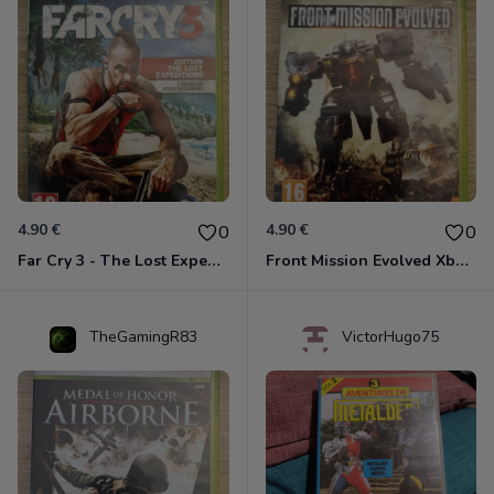
4.90 €
4.90 €
0
0
Far Cry 3 - The Lost Expeditions - Edition Spéciale Xbox 360
Front Mission Evolved Xbox 360
TheGamingR83
VictorHugo75