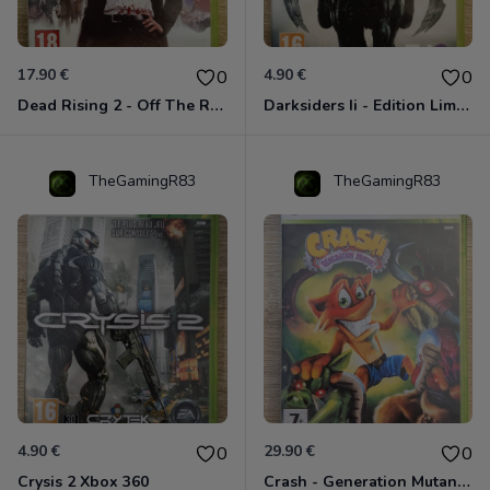
17.90 €
4.90 €
0
0
Dead Rising 2 - Off The Record Xbox 360
Darksiders Ii - Edition Limitée Xbox 360
TheGamingR83
TheGamingR83
4.90 €
29.90 €
0
0
Crysis 2 Xbox 360
Crash - Generation Mutant Xbox 360