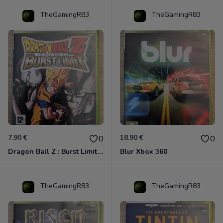
TheGamingR83
TheGamingR83
7.90 €
18.90 €
0
0
Dragon Ball Z : Burst Limit Xbox 360
Blur Xbox 360
TheGamingR83
TheGamingR83