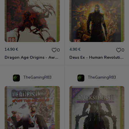
14.90 €
4.90 €
0
0
Dragon Age Origins - Awakening Xbox 360
Deus Ex - Human Revolution Xbox 360
TheGamingR83
TheGamingR83