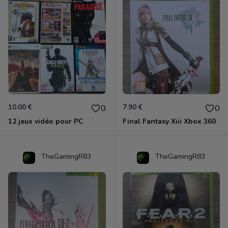
10.00 €
7.90 €
0
0
12 jeux vidéo pour PC
Final Fantasy Xiii Xbox 360
TheGamingR83
TheGamingR83