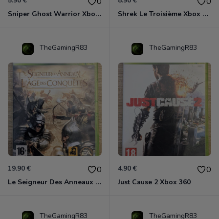
5.90 €
8.90 €
0
0
Sniper Ghost Warrior Xbox 360
Shrek Le Troisième Xbox 360
TheGamingR83
TheGamingR83
19.90 €
4.90 €
0
0
Le Seigneur Des Anneaux - L'âge Des Conquêtes Xbox 360
Just Cause 2 Xbox 360
TheGamingR83
TheGamingR83