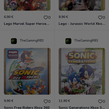
6.90 €
8.90 €
0
0
Lego Marvel Super Heroes Xbox 360
Lego - Jurassic World Xbox 360
TheGamingR83
TheGamingR83
9.90 €
11.90 €
0
0
Sonic Free Riders Xbox 360
Sonic Generations Xbox 360