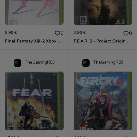
8.90 €
7.90 €
0
0
Final Fantasy Xiii-2 Xbox 360
F.E.A.R. 2 - Project Origin Xbox 360
TheGamingR83
TheGamingR83