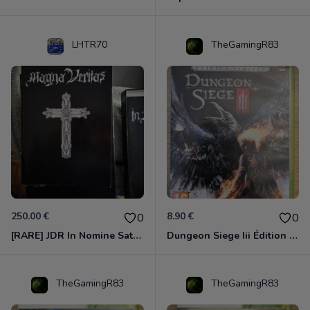
LHTR70
TheGamingR83
250.00 €
8.90 €
0
0
[RARE] JDR In Nomine Satanis / Magna Veritas – 1ère Édition BOÎTE (DOS BLANC, 1989) - CROC / Siroz
Dungeon Siege Iii Édition Limitée - Vf Intégrale Xbox 360
TheGamingR83
TheGamingR83