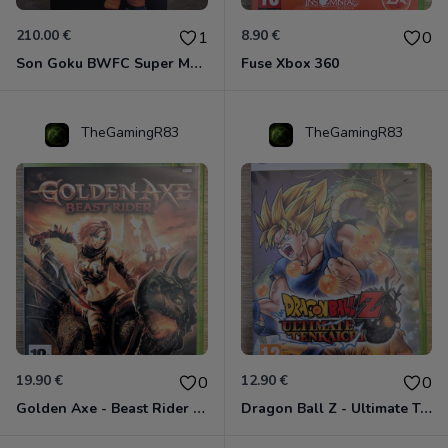
210.00 €
8.90 €
1
0
Son Goku BWFC Super Master Stars
Fuse Xbox 360
TheGamingR83
TheGamingR83
19.90 €
12.90 €
0
0
Golden Axe - Beast Rider Xbox 360
Dragon Ball Z - Ultimate Tenkaichi Xbox 360