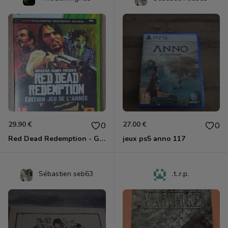
29.90 €
27.00 €
0
0
Red Dead Redemption - Game Of The Year Xbox 360
jeux ps5 anno 117
Sébastien seb63
.t..r.p.