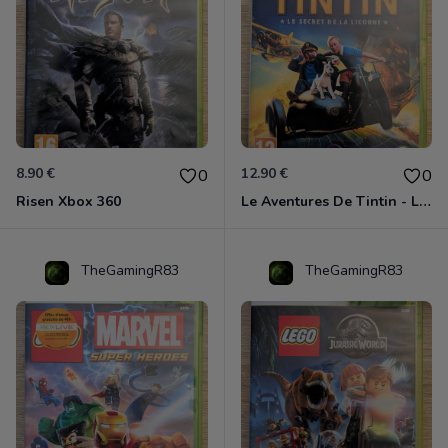
8.90 €
12.90 €
0
0
Risen Xbox 360
Le Aventures De Tintin - Le Secret De La Licorne Xbox 360
TheGamingR83
TheGamingR83