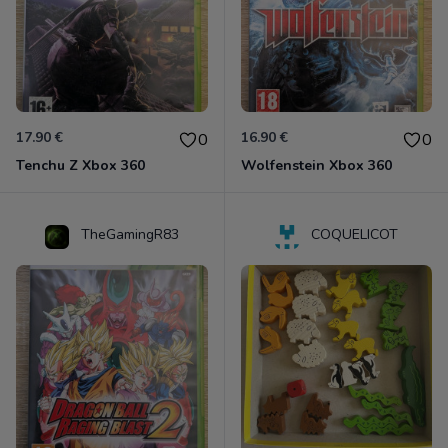
17.90 €
16.90 €
0
0
Tenchu Z Xbox 360
Wolfenstein Xbox 360
TheGamingR83
COQUELICOT