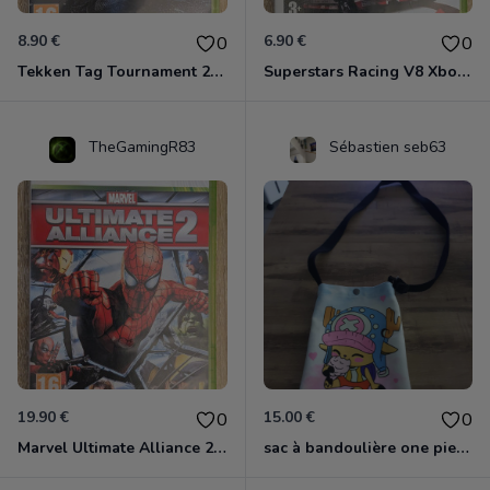
8.90 €
6.90 €
0
0
Tekken Tag Tournament 2 Xbox 360
Superstars Racing V8 Xbox 360
TheGamingR83
Sébastien seb63
19.90 €
15.00 €
0
0
Marvel Ultimate Alliance 2 Xbox 360
sac à bandoulière one piece chopper