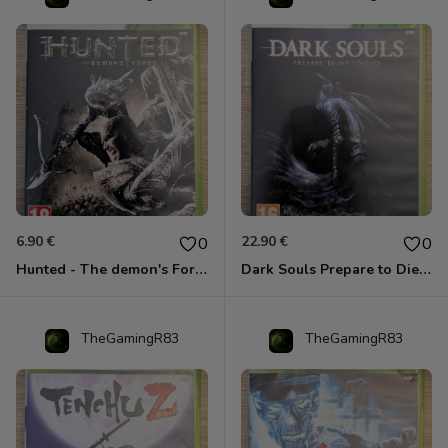
6.90 €
22.90 €
0
0
Hunted - The demon's Forge Xbox 360 (Complet CIB)
Dark Souls Prepare to Die Edition XBOX 360
TheGamingR83
TheGamingR83