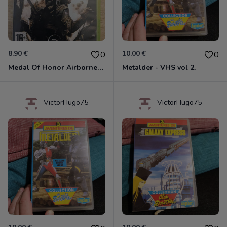
8.90 €
10.00 €
0
0
Medal Of Honor Airborne Xbox 360
Metalder - VHS vol 2.
VictorHugo75
VictorHugo75