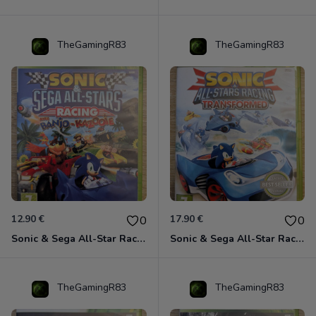
TheGamingR83
TheGamingR83
12.90 €
17.90 €
0
0
Sonic & Sega All-Star Racing avec Banjo-Kazooie Xbox 360
Sonic & Sega All-Star Racing - Transformed Xbox 360
TheGamingR83
TheGamingR83