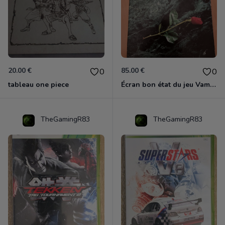
20.00 €
85.00 €
0
0
tableau one piece
Écran bon état du jeu Vampire et livre de règles « la mascarade » état d’usage
TheGamingR83
TheGamingR83