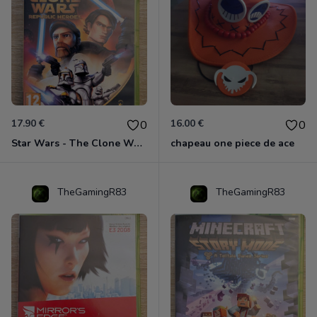
17.90 €
16.00 €
0
0
Star Wars - The Clone Wars - Les Héros De La République Xbox 360
chapeau one piece de ace
TheGamingR83
TheGamingR83