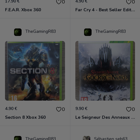
17.90 €
4.90 €
0
0
F.E.A.R. Xbox 360
Far Cry 4 - Best Seller Edition Xbox 360
TheGamingR83
TheGamingR83
4.90 €
9.90 €
0
0
Section 8 Xbox 360
Le Seigneur Des Anneaux - La Guerre Du Nord Xbox 360
TheGamingR83
Sébastien seb63