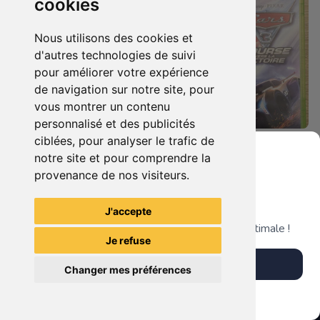
cookies
Nous utilisons des cookies et
d'autres technologies de suivi
pour améliorer votre expérience
de navigation sur notre site, pour
vous montrer un contenu
personnalisé et des publicités
ciblées, pour analyser le trafic de
19.90 €
19.90 €
0
0
notre site et pour comprendre la
Castlevania : Lords Of Shadow Xbox 360
Cars 3 - Course Vers La Victoire Xbox 360
provenance de nos visiteurs.
Grenier du Geek
J'accepte
TheGamingR83
TheGamingR83
Télécharge notre app pour une expérience optimale !
Je refuse
Télécharger l'app
Changer mes préférences
Plus tard
Vendre