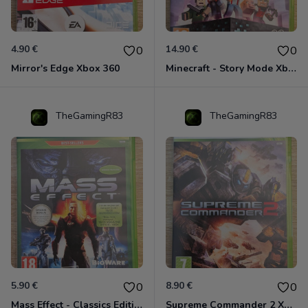
4.90 €
14.90 €
0
0
Mirror's Edge Xbox 360
Minecraft - Story Mode Xbox 360
TheGamingR83
TheGamingR83
5.90 €
8.90 €
0
0
Mass Effect - Classics Edition Xbox 360
Supreme Commander 2 Xbox 360