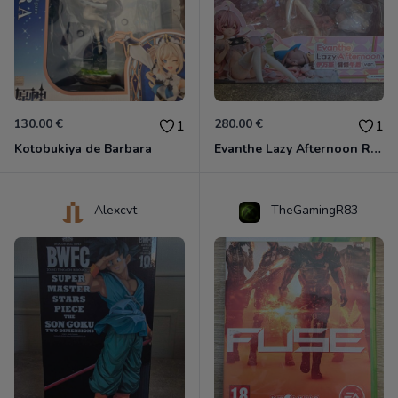
130.00 €
280.00 €
1
1
Kotobukiya de Barbara
Evanthe Lazy Afternoon Red Pride of Eden
Alexcvt
TheGamingR83