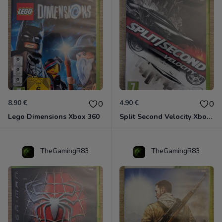
8.90 €
4.90 €
0
0
Lego Dimensions Xbox 360
Split Second Velocity Xbox 360
TheGamingR83
TheGamingR83