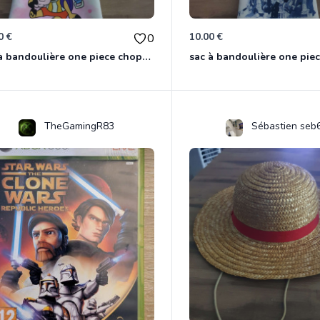
0 €
10.00 €
0
sac à bandoulière one piece chopper
sac à bandoulière one pie
TheGamingR83
Sébastien seb