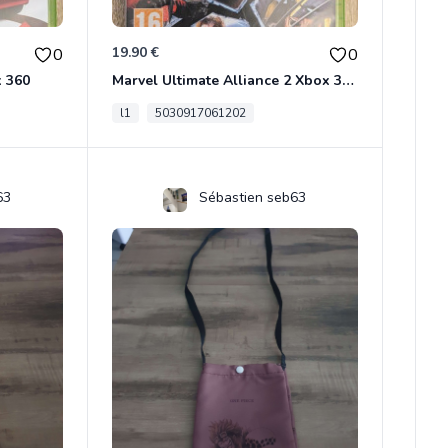
19.90 €
0
0
x 360
Marvel Ultimate Alliance 2 Xbox 360
l1
5030917061202
63
Sébastien seb63