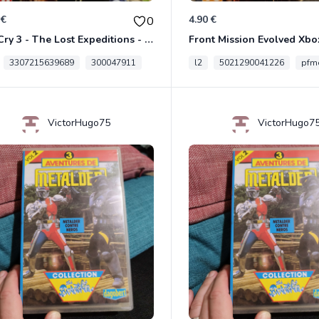
 €
4.90 €
0
Far Cry 3 - The Lost Expeditions - Edition Spéciale Xbox 360
Front Mission Evolved Xbo
3307215639689
300047911
l2
5021290041226
pfme
VictorHugo75
VictorHugo7