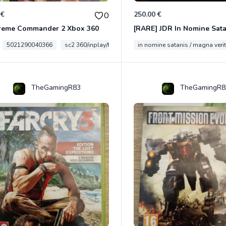
 €
250.00 €
0
reme Commander 2 Xbox 360
5021290040366
sc2 360/inplay/fra
in nomine satanis / magna veri
TheGamingR83
TheGamingR8