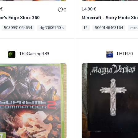
 €
14.90 €
0
or's Edge Xbox 360
Minecraft - Story Mode Xb
5030931064654
dgf7606160is
l2
5060146463164
mcs
TheGamingR83
LHTR70