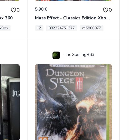
5.90 €
0
0
ox 360
Mass Effect - Classics Edition Xbox 360
x3bx
l2
882224751377
m5900077
TheGamingR83