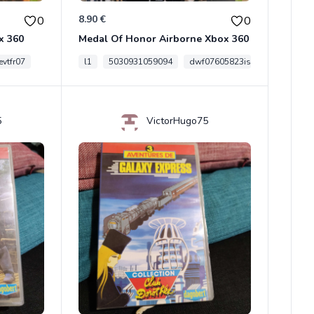
8.90 €
0
0
x 360
Medal Of Honor Airborne Xbox 360
vtfr07
l1
5030931059094
dwf07605823is
5
VictorHugo75