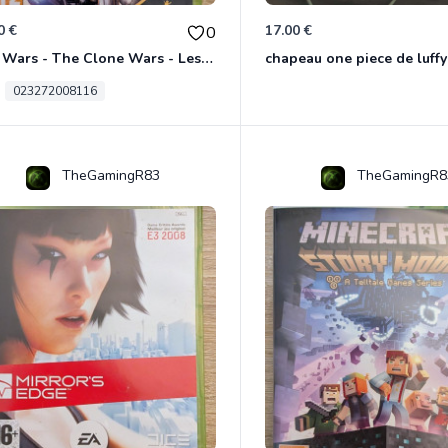
0 €
17.00 €
0
Star Wars - The Clone Wars - Les Héros De La République Xbox 360
chapeau one piece de luffy
023272008116
TheGamingR83
TheGamingR8