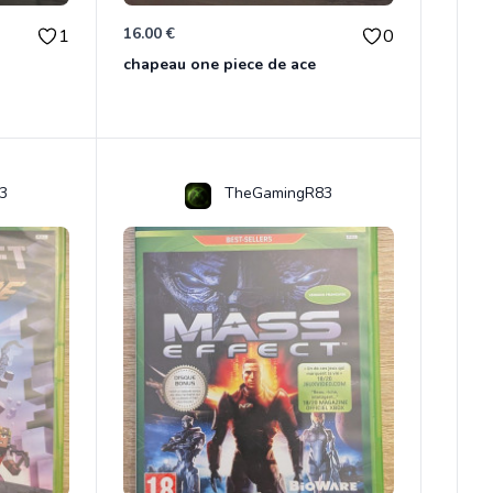
16.00 €
1
0
chapeau one piece de ace
3
TheGamingR83