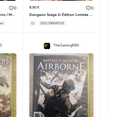
8.90 €
0
0
[RARE] JDR In Nomine Satanis / Magna Veritas – 1ère Édition BOÎTE (DOS BLANC, 1989) - CROC / Siroz
Dungeon Siege Iii Édition Limitée - Vf Intégrale Xbox 360
tas
l2
5021290047525
3
TheGamingR83