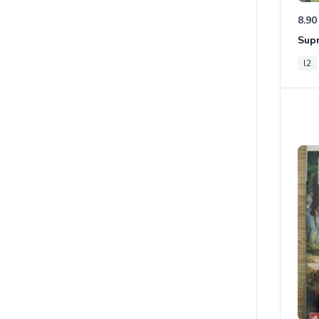
8.90
Sup
l2