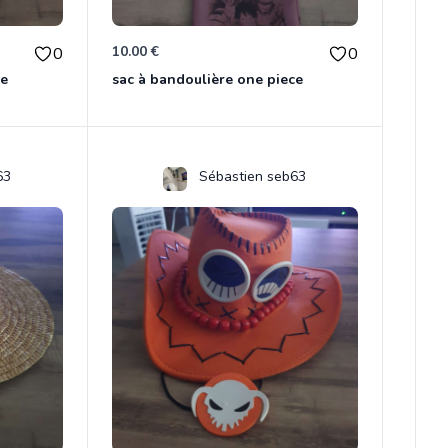
10.00 €
0
0
ce
sac à bandoulière one piece
63
Sébastien seb63