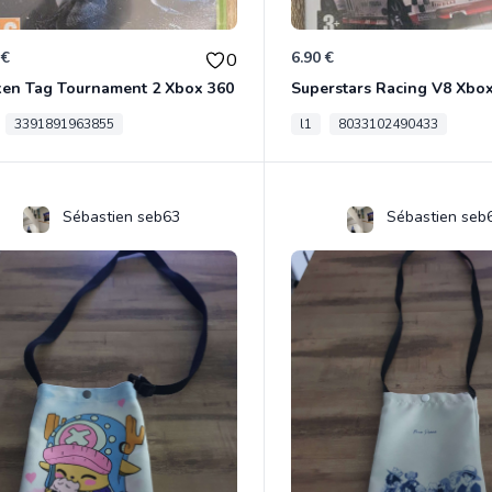
 €
6.90 €
0
ken Tag Tournament 2 Xbox 360
Superstars Racing V8 Xbo
3391891963855
l1
8033102490433
Sébastien seb63
Sébastien seb