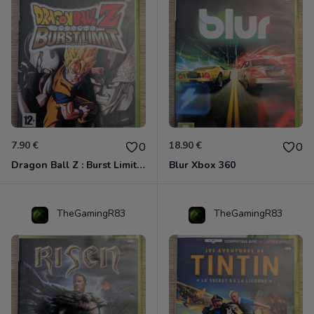
7.90 €
18.90 €
0
0
Dragon Ball Z : Burst Limit Xbox 360
Blur Xbox 360
TheGamingR83
TheGamingR83