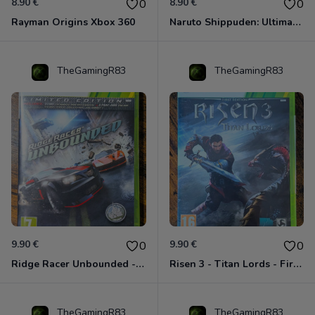
8.90 €
8.90 €
0
0
Rayman Origins Xbox 360
Naruto Shippuden: Ultimate Ninja Storm Generations - Card Edition Xbox 360
TheGamingR83
TheGamingR83
9.90 €
9.90 €
0
0
Ridge Racer Unbounded - Édition Limitée Xbox 360
Risen 3 - Titan Lords - First Edition Xbox 360
TheGamingR83
TheGamingR83