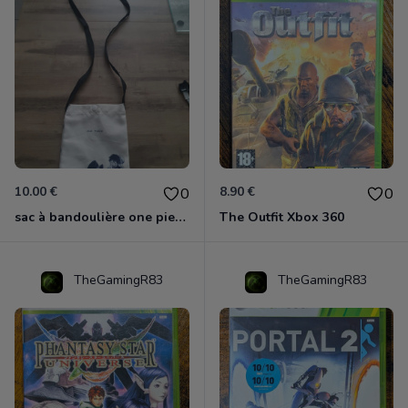
10.00 €
8.90 €
0
0
sac à bandoulière one piece neuf
The Outfit Xbox 360
TheGamingR83
TheGamingR83