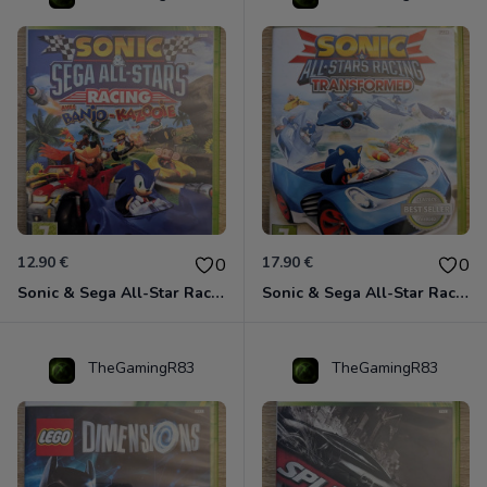
12.90 €
17.90 €
0
0
Sonic & Sega All-Star Racing avec Banjo-Kazooie Xbox 360
Sonic & Sega All-Star Racing - Transformed Xbox 360
TheGamingR83
TheGamingR83