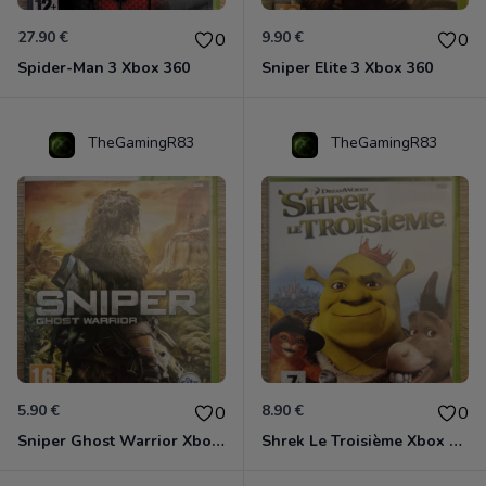
27.90 €
9.90 €
0
0
Spider-Man 3 Xbox 360
Sniper Elite 3 Xbox 360
TheGamingR83
TheGamingR83
5.90 €
8.90 €
0
0
Sniper Ghost Warrior Xbox 360
Shrek Le Troisième Xbox 360