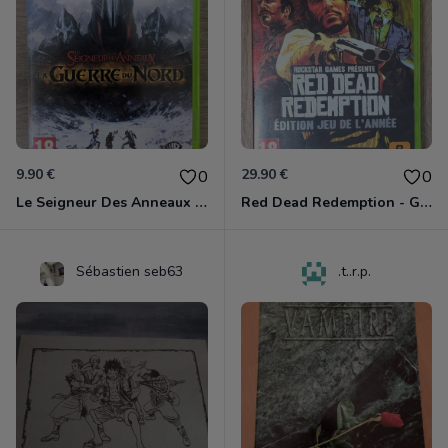
9.90 €
29.90 €
0
0
Le Seigneur Des Anneaux - La Guerre Du Nord Xbox 360
Red Dead Redemption - Game Of The Year Xbox 360
Sébastien seb63
.t..r.p.