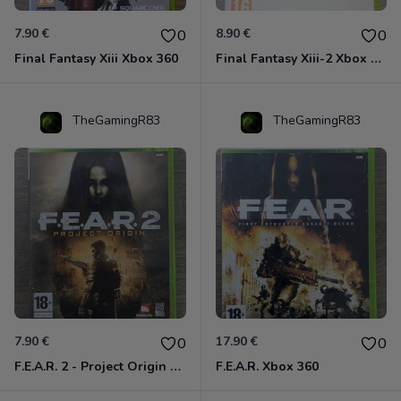
7.90 €
8.90 €
0
0
Final Fantasy Xiii Xbox 360
Final Fantasy Xiii-2 Xbox 360
TheGamingR83
TheGamingR83
7.90 €
17.90 €
0
0
F.E.A.R. 2 - Project Origin Xbox 360
F.E.A.R. Xbox 360