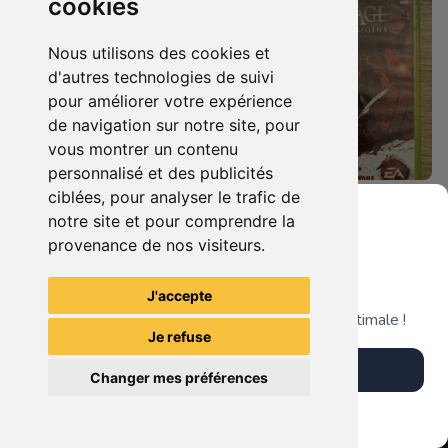
cookies
Nous utilisons des cookies et
d'autres technologies de suivi
pour améliorer votre expérience
de navigation sur notre site, pour
vous montrer un contenu
personnalisé et des publicités
ciblées, pour analyser le trafic de
5.90 €
8.90 €
0
0
notre site et pour comprendre la
Dragon Age Ii Xbox 360
Dragon Age Origins Xbox 360
provenance de nos visiteurs.
Grenier du Geek
J'accepte
TheGamingR83
TheGamingR83
Télécharge notre app pour une expérience optimale !
Je refuse
Télécharger l'app
Changer mes préférences
Plus tard
Vendre