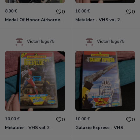
8.90 €
10.00 €
0
0
Medal Of Honor Airborne Xbox 360
Metalder - VHS vol 2.
VictorHugo75
VictorHugo75
10.00 €
10.00 €
0
0
Metalder - VHS vol 2.
Galaxie Express - VHS