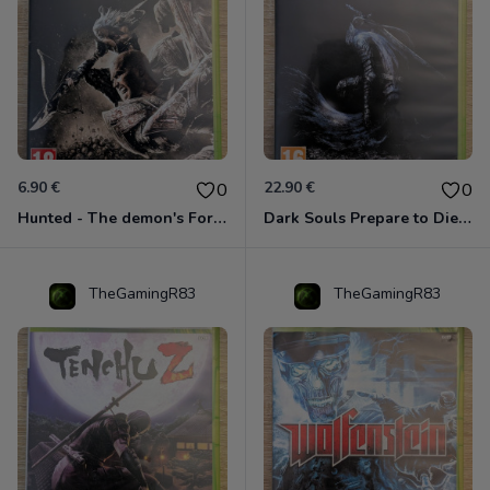
6.90 €
22.90 €
0
0
Hunted - The demon's Forge Xbox 360 (Complet CIB)
Dark Souls Prepare to Die Edition XBOX 360
TheGamingR83
TheGamingR83