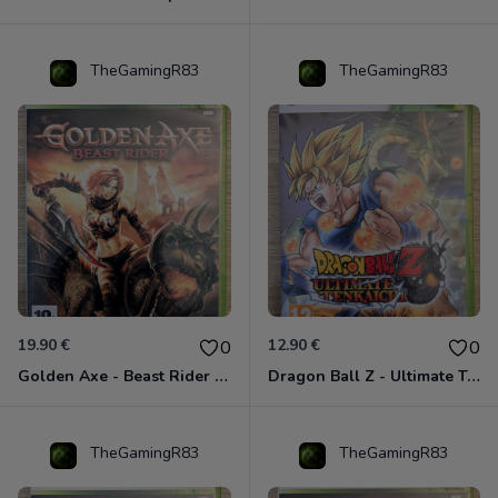
TheGamingR83
TheGamingR83
19.90 €
12.90 €
0
0
Golden Axe - Beast Rider Xbox 360
Dragon Ball Z - Ultimate Tenkaichi Xbox 360
TheGamingR83
TheGamingR83