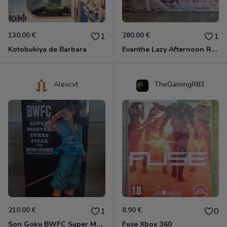
130.00 €
280.00 €
1
1
Kotobukiya de Barbara
Evanthe Lazy Afternoon Red Pride of Eden
Alexcvt
TheGamingR83
210.00 €
8.90 €
1
0
Son Goku BWFC Super Master Stars
Fuse Xbox 360