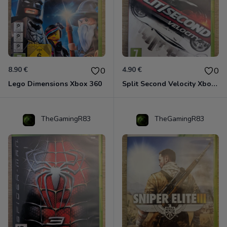
8.90 €
4.90 €
0
0
Lego Dimensions Xbox 360
Split Second Velocity Xbox 360
TheGamingR83
TheGamingR83