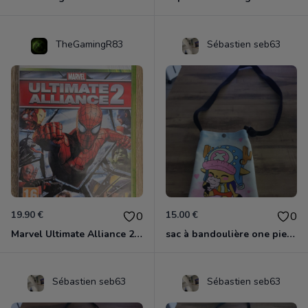
TheGamingR83
Sébastien seb63
19.90 €
15.00 €
0
0
Marvel Ultimate Alliance 2 Xbox 360
sac à bandoulière one piece chopper
Sébastien seb63
Sébastien seb63