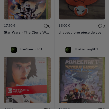
17.90 €
16.00 €
0
0
Star Wars - The Clone Wars - Les Héros De La République Xbox 360
chapeau one piece de ace
TheGamingR83
TheGamingR83