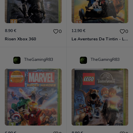
8.90 €
12.90 €
0
0
Risen Xbox 360
Le Aventures De Tintin - Le Secret De La Licorne Xbox 360
TheGamingR83
TheGamingR83