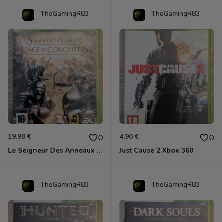
TheGamingR83
TheGamingR83
19.90 €
4.90 €
0
0
Le Seigneur Des Anneaux - L'âge Des Conquêtes Xbox 360
Just Cause 2 Xbox 360
TheGamingR83
TheGamingR83