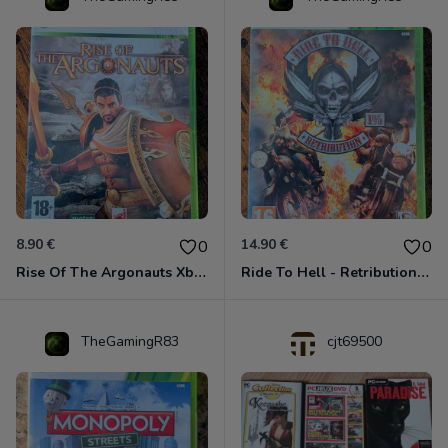
8.90 €
14.90 €
0
0
Rise Of The Argonauts Xbox 360
Ride To Hell - Retribution Xbox 360
TheGamingR83
cjt69500