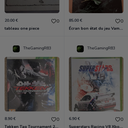
20.00 €
85.00 €
0
0
tableau one piece
Écran bon état du jeu Vampire et livre de règles « la mascarade » état d’usage
TheGamingR83
TheGamingR83
8.90 €
6.90 €
0
0
Tekken Tag Tournament 2 Xbox 360
Superstars Racing V8 Xbox 360