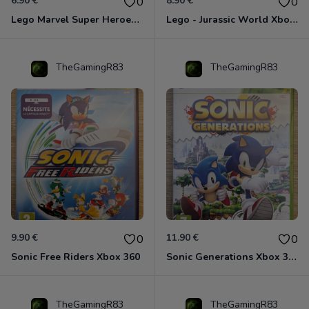
6.90 €
8.90 €
0
0
Lego Marvel Super Heroes Xbox 360
Lego - Jurassic World Xbox 360
TheGamingR83
TheGamingR83
9.90 €
11.90 €
0
0
Sonic Free Riders Xbox 360
Sonic Generations Xbox 360
TheGamingR83
TheGamingR83