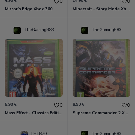
4.90 €
14.90 €
0
0
Mirror's Edge Xbox 360
Minecraft - Story Mode Xbox 360
TheGamingR83
TheGamingR83
5.90 €
8.90 €
0
0
Mass Effect - Classics Edition Xbox 360
Supreme Commander 2 Xbox 360
LHTR70
TheGamingR83