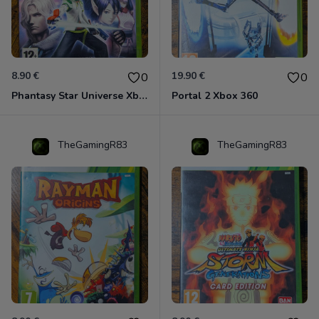
8.90 €
19.90 €
0
0
Phantasy Star Universe Xbox 360
Portal 2 Xbox 360
TheGamingR83
TheGamingR83