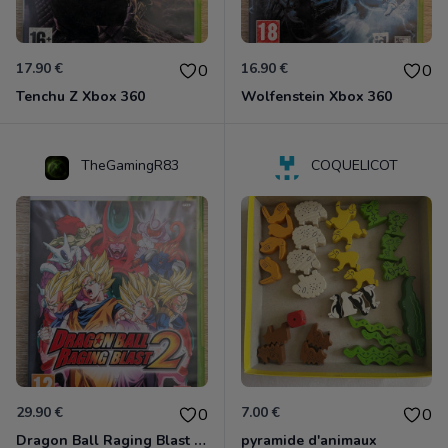
17.90 €
16.90 €
0
0
Tenchu Z Xbox 360
Wolfenstein Xbox 360
TheGamingR83
COQUELICOT
29.90 €
7.00 €
0
0
Dragon Ball Raging Blast 2 Xbox 360
pyramide d'animaux