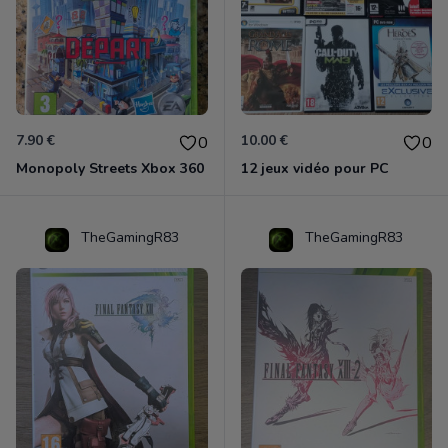
7.90 €
10.00 €
0
0
Monopoly Streets Xbox 360
12 jeux vidéo pour PC
TheGamingR83
TheGamingR83