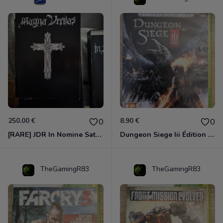
250.00 €
8.90 €
0
0
[RARE] JDR In Nomine Satanis / Magna Veritas – 1ère Édition BOÎTE (DOS BLANC, 1989) - CROC / Siroz
Dungeon Siege Iii Édition Limitée - Vf Intégrale Xbox 360
TheGamingR83
TheGamingR83