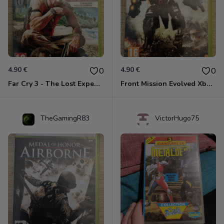
4.90 €
4.90 €
0
0
Far Cry 3 - The Lost Expeditions - Edition Spéciale Xbox 360
Front Mission Evolved Xbox 360
TheGamingR83
VictorHugo75