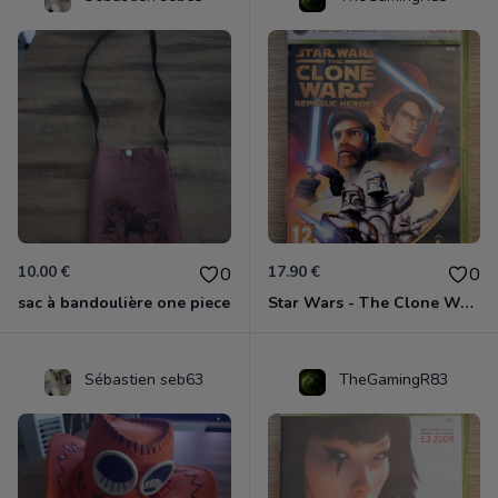
10.00 €
17.90 €
0
0
sac à bandoulière one piece
Star Wars - The Clone Wars - Les Héros De La République Xbox 360
Sébastien seb63
TheGamingR83