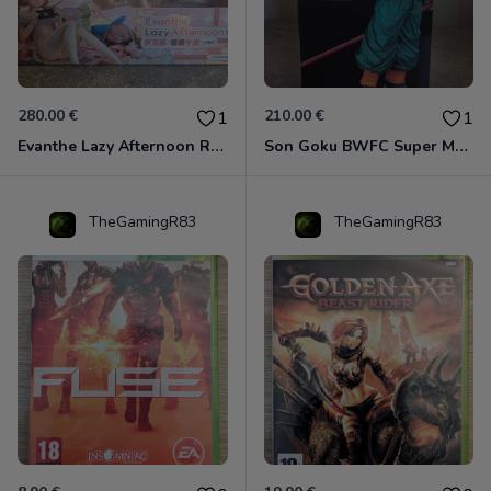
280.00 €
210.00 €
1
1
Evanthe Lazy Afternoon Red Pride of Eden
Son Goku BWFC Super Master Stars
TheGamingR83
TheGamingR83