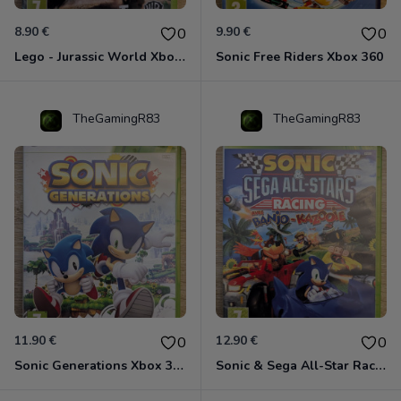
8.90 €
9.90 €
0
0
Lego - Jurassic World Xbox 360
Sonic Free Riders Xbox 360
TheGamingR83
TheGamingR83
11.90 €
12.90 €
0
0
Sonic Generations Xbox 360
Sonic & Sega All-Star Racing avec Banjo-Kazooie Xbox 360