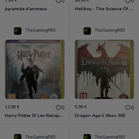
7.00 €
28.90 €
0
0
pyramide d'animaux
Hellboy - The Science Of Evil Xbox 360
TheGamingR83
TheGamingR83
12.90 €
5.90 €
0
0
Harry Potter Et Les Reliques De La Mort - 1ère Partie Xbox 360
Dragon Age Ii Xbox 360
TheGamingR83
TheGamingR83