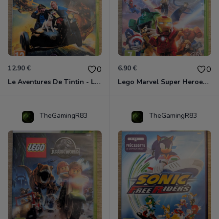
12.90 €
6.90 €
0
0
Le Aventures De Tintin - Le Secret De La Licorne Xbox 360
Lego Marvel Super Heroes Xbox 360
TheGamingR83
TheGamingR83