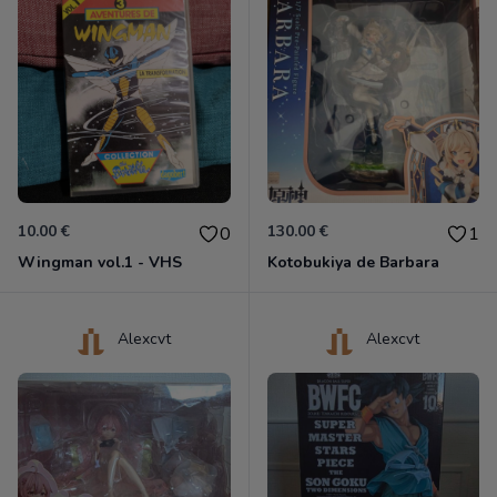
10.00 €
130.00 €
0
1
Wingman vol.1 - VHS
Kotobukiya de Barbara
Alexcvt
Alexcvt