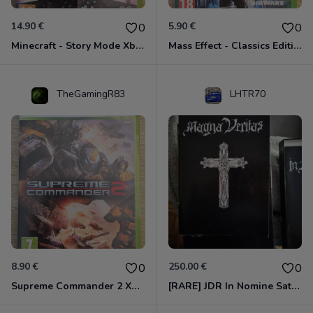
14.90 €
5.90 €
0
0
Minecraft - Story Mode Xbox 360
Mass Effect - Classics Edition Xbox 360
TheGamingR83
LHTR70
8.90 €
250.00 €
0
0
Supreme Commander 2 Xbox 360
[RARE] JDR In Nomine Satanis / Magna Veritas – 1ère Édition BOÎTE (DOS BLANC, 1989) - CROC / Siroz