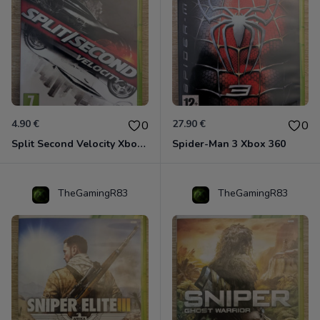
4.90 €
27.90 €
0
0
Split Second Velocity Xbox 360
Spider-Man 3 Xbox 360
TheGamingR83
TheGamingR83