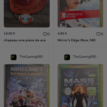
16.00 €
4.90 €
0
0
chapeau one piece de ace
Mirror's Edge Xbox 360
TheGamingR83
TheGamingR83