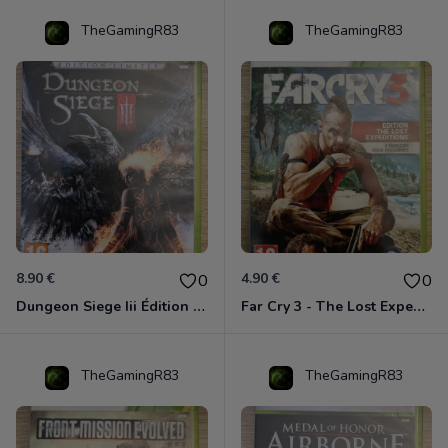
TheGamingR83
TheGamingR83
8.90 €
4.90 €
0
0
Dungeon Siege Iii Édition Limitée - Vf Intégrale Xbox 360
Far Cry 3 - The Lost Expeditions - Edition Spéciale Xbox 360
TheGamingR83
TheGamingR83