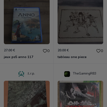
27.00 €
20.00 €
0
0
jeux ps5 anno 117
tableau one piece
.t..r.p.
TheGamingR83