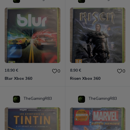
18.90 €
8.90 €
0
0
Blur Xbox 360
Risen Xbox 360
TheGamingR83
TheGamingR83