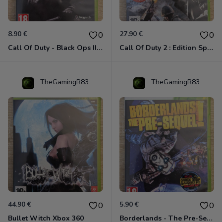
8.90 €
27.90 €
0
0
Call Of Duty - Black Ops II Xbox 360
Call Of Duty 2 : Edition Spéciale Xbox 360 GOTY
TheGamingR83
TheGamingR83
44.90 €
5.90 €
0
0
Bullet Witch Xbox 360
Borderlands - The Pre-Sequel ! Xbox 360