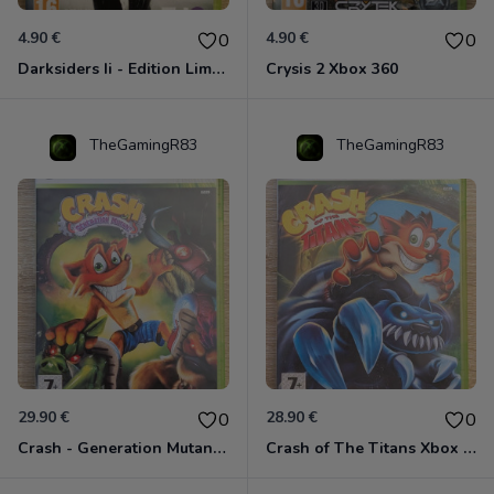
4.90 €
4.90 €
0
0
Darksiders Ii - Edition Limitée Xbox 360
Crysis 2 Xbox 360
TheGamingR83
TheGamingR83
29.90 €
28.90 €
0
0
Crash - Generation Mutant Xbox 360
Crash of The Titans Xbox 360