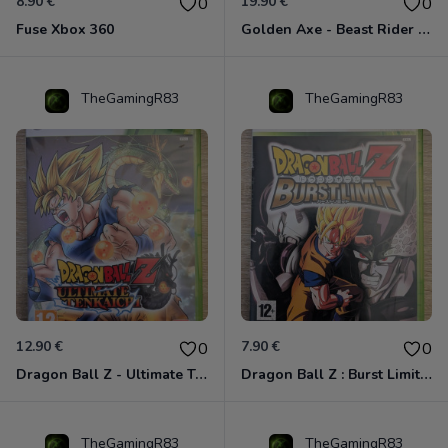
8.90 €
19.90 €
0
0
Fuse Xbox 360
Golden Axe - Beast Rider Xbox 360
TheGamingR83
TheGamingR83
12.90 €
7.90 €
0
0
Dragon Ball Z - Ultimate Tenkaichi Xbox 360
Dragon Ball Z : Burst Limit Xbox 360
TheGamingR83
TheGamingR83