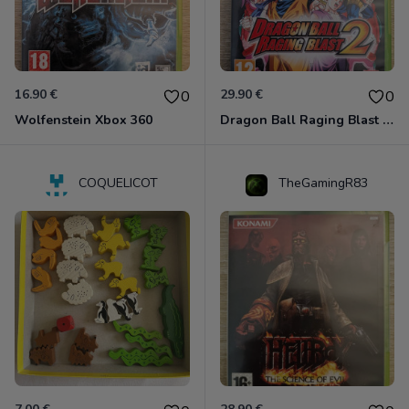
16.90 €
29.90 €
0
0
Wolfenstein Xbox 360
Dragon Ball Raging Blast 2 Xbox 360
COQUELICOT
TheGamingR83