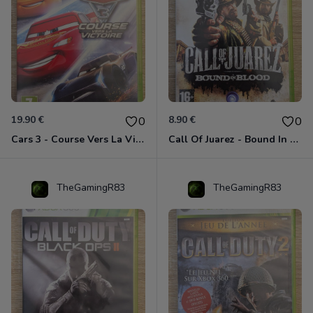
19.90 €
8.90 €
0
0
Cars 3 - Course Vers La Victoire Xbox 360
Call Of Juarez - Bound In Blood Xbox 360
TheGamingR83
TheGamingR83