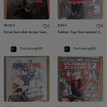
85.00 €
8.90 €
0
0
Écran bon état du jeu Vampire et livre de règles « la mascarade » état d’usage
Tekken Tag Tournament 2 Xbox 360
TheGamingR83
TheGamingR83