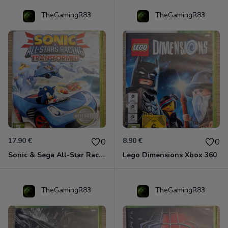
TheGamingR83
TheGamingR83
17.90 €
8.90 €
0
0
Sonic & Sega All-Star Racing - Transformed Xbox 360
Lego Dimensions Xbox 360
TheGamingR83
TheGamingR83