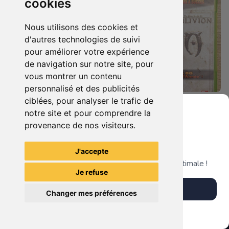
cookies
Nous utilisons des cookies et
d'autres technologies de suivi
pour améliorer votre expérience
de navigation sur notre site, pour
vous montrer un contenu
personnalisé et des publicités
ciblées, pour analyser le trafic de
5.90 €
7.90 €
0
0
notre site et pour comprendre la
Bioshock - Infinite Xbox 360
Duo : The Elder Scrolls Iv - Oblivion + Bioshock Xbox 360
provenance de nos visiteurs.
Grenier du Geek
J'accepte
TheGamingR83
TheGamingR83
Télécharge notre app pour une expérience optimale !
Je refuse
Télécharger l'app
Changer mes préférences
Plus tard
Vendre