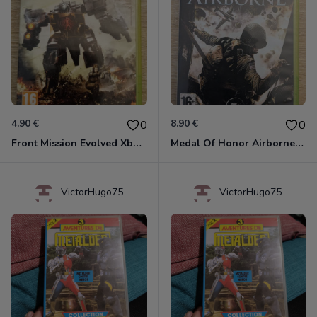
4.90 €
8.90 €
0
0
Front Mission Evolved Xbox 360
Medal Of Honor Airborne Xbox 360
VictorHugo75
VictorHugo75