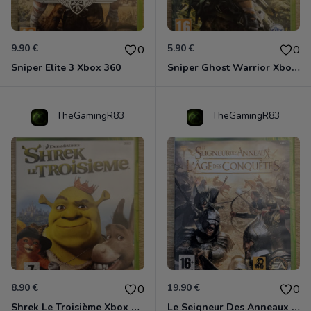
9.90 €
5.90 €
0
0
Sniper Elite 3 Xbox 360
Sniper Ghost Warrior Xbox 360
TheGamingR83
TheGamingR83
8.90 €
19.90 €
0
0
Shrek Le Troisième Xbox 360
Le Seigneur Des Anneaux - L'âge Des Conquêtes Xbox 360