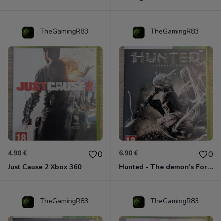
TheGamingR83
TheGamingR83
4.90 €
6.90 €
0
0
Just Cause 2 Xbox 360
Hunted - The demon's Forge Xbox 360 (Complet CIB)
TheGamingR83
TheGamingR83