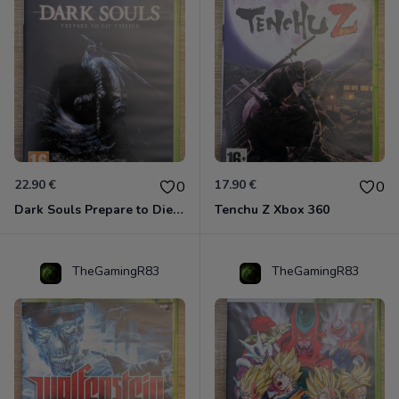
22.90 €
17.90 €
0
0
Dark Souls Prepare to Die Edition XBOX 360
Tenchu Z Xbox 360
TheGamingR83
TheGamingR83