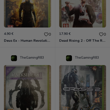
4.90 €
17.90 €
0
0
Deus Ex - Human Revolution Xbox 360
Dead Rising 2 - Off The Record Xbox 360
TheGamingR83
TheGamingR83