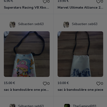
6.90 €
19.90 €
0
0
Superstars Racing V8 Xbox 360
Marvel Ultimate Alliance 2 Xbox 360
Sébastien seb63
Sébastien seb63
15.00 €
10.00 €
0
0
sac à bandoulière one piece chopper
sac à bandoulière one piece
Sébastien seb63
TheGamingR83