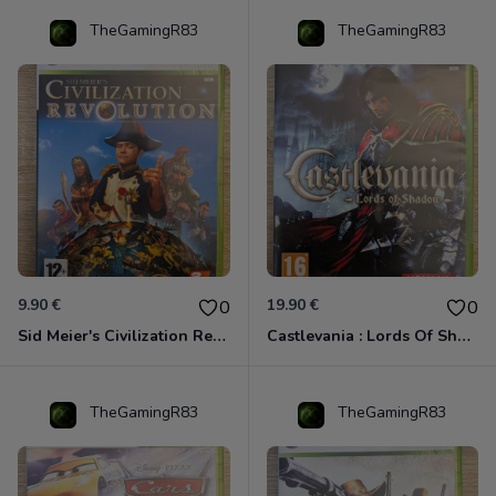
TheGamingR83
TheGamingR83
9.90 €
19.90 €
0
0
Sid Meier's Civilization Revolution Xbox 360
Castlevania : Lords Of Shadow Xbox 360
TheGamingR83
TheGamingR83