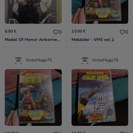
8.90 €
10.00 €
0
0
Medal Of Honor Airborne Xbox 360
Metalder - VHS vol 2.
VictorHugo75
VictorHugo75