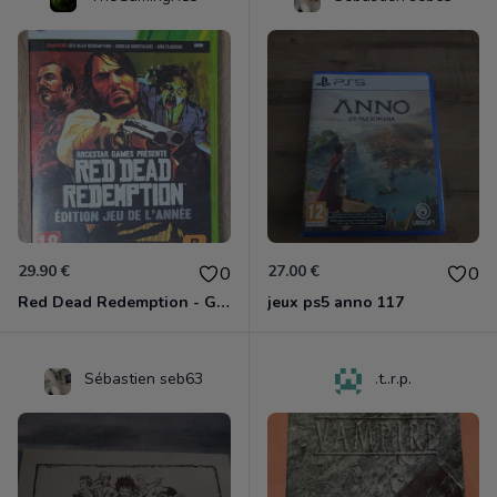
29.90 €
27.00 €
0
0
Red Dead Redemption - Game Of The Year Xbox 360
jeux ps5 anno 117
Sébastien seb63
.t..r.p.