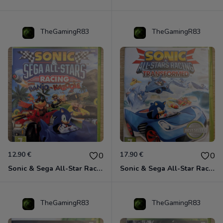
TheGamingR83
TheGamingR83
12.90 €
17.90 €
0
0
Sonic & Sega All-Star Racing avec Banjo-Kazooie Xbox 360
Sonic & Sega All-Star Racing - Transformed Xbox 360
TheGamingR83
TheGamingR83