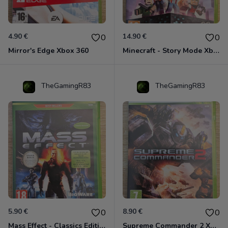
4.90 €
14.90 €
0
0
Mirror's Edge Xbox 360
Minecraft - Story Mode Xbox 360
TheGamingR83
TheGamingR83
5.90 €
8.90 €
0
0
Mass Effect - Classics Edition Xbox 360
Supreme Commander 2 Xbox 360