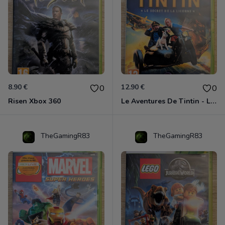
8.90 €
12.90 €
0
0
Risen Xbox 360
Le Aventures De Tintin - Le Secret De La Licorne Xbox 360
TheGamingR83
TheGamingR83