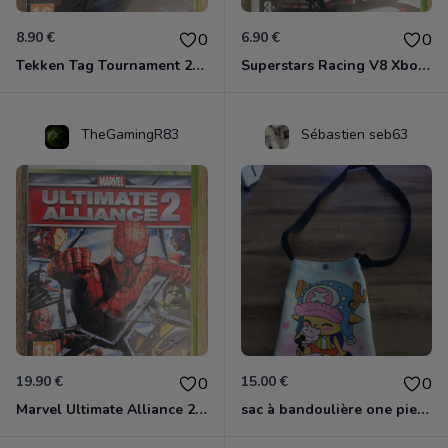
8.90 €
6.90 €
0
0
Tekken Tag Tournament 2 Xbox 360
Superstars Racing V8 Xbox 360
TheGamingR83
Sébastien seb63
19.90 €
15.00 €
0
0
Marvel Ultimate Alliance 2 Xbox 360
sac à bandoulière one piece chopper