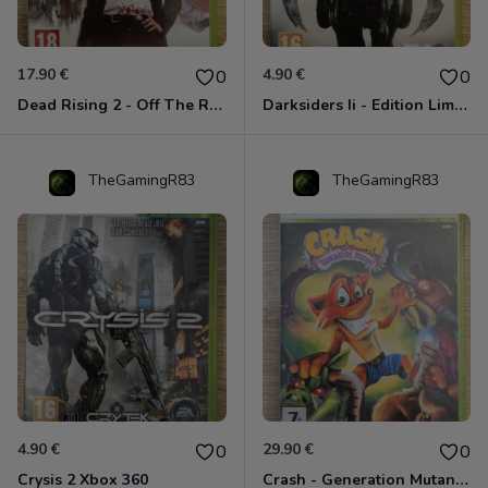
17.90 €
4.90 €
0
0
Dead Rising 2 - Off The Record Xbox 360
Darksiders Ii - Edition Limitée Xbox 360
TheGamingR83
TheGamingR83
4.90 €
29.90 €
0
0
Crysis 2 Xbox 360
Crash - Generation Mutant Xbox 360