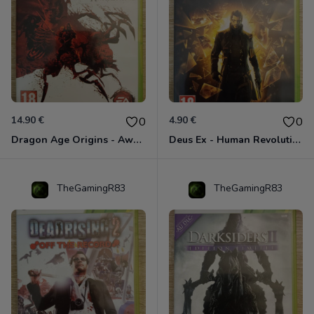
14.90 €
4.90 €
0
0
Dragon Age Origins - Awakening Xbox 360
Deus Ex - Human Revolution Xbox 360
TheGamingR83
TheGamingR83