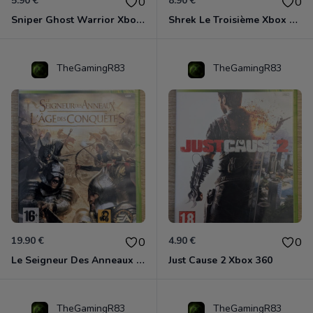
5.90 €
8.90 €
0
0
Sniper Ghost Warrior Xbox 360
Shrek Le Troisième Xbox 360
TheGamingR83
TheGamingR83
19.90 €
4.90 €
0
0
Le Seigneur Des Anneaux - L'âge Des Conquêtes Xbox 360
Just Cause 2 Xbox 360
TheGamingR83
TheGamingR83