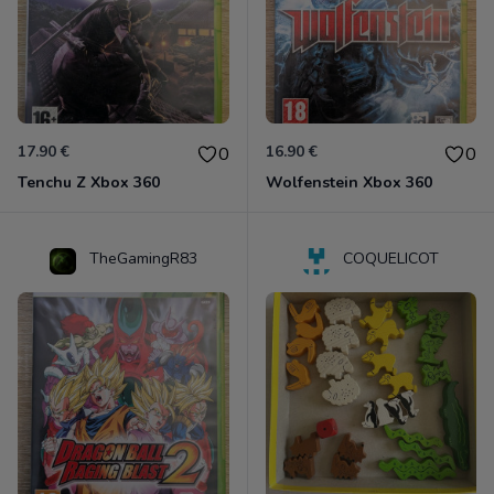
17.90 €
16.90 €
0
0
Tenchu Z Xbox 360
Wolfenstein Xbox 360
TheGamingR83
COQUELICOT