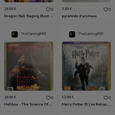
29.90 €
7.00 €
0
0
Dragon Ball Raging Blast 2 Xbox 360
pyramide d'animaux
TheGamingR83
TheGamingR83
28.90 €
12.90 €
0
0
Hellboy - The Science Of Evil Xbox 360
Harry Potter Et Les Reliques De La Mort - 1ère Partie Xbox 360