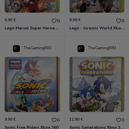
6.90 €
8.90 €
0
0
Lego Marvel Super Heroes Xbox 360
Lego - Jurassic World Xbox 360
TheGamingR83
TheGamingR83
9.90 €
11.90 €
0
0
Sonic Free Riders Xbox 360
Sonic Generations Xbox 360