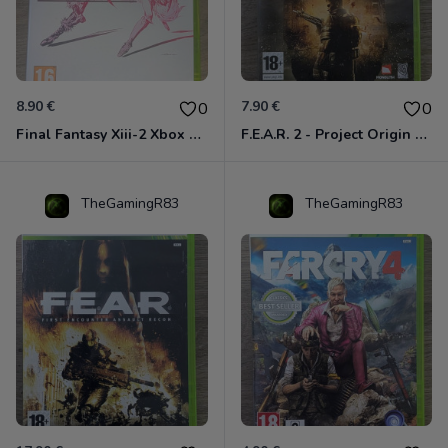
8.90 €
7.90 €
0
0
Final Fantasy Xiii-2 Xbox 360
F.E.A.R. 2 - Project Origin Xbox 360
TheGamingR83
TheGamingR83