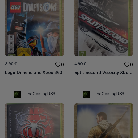
8.90 €
4.90 €
0
0
Lego Dimensions Xbox 360
Split Second Velocity Xbox 360
TheGamingR83
TheGamingR83