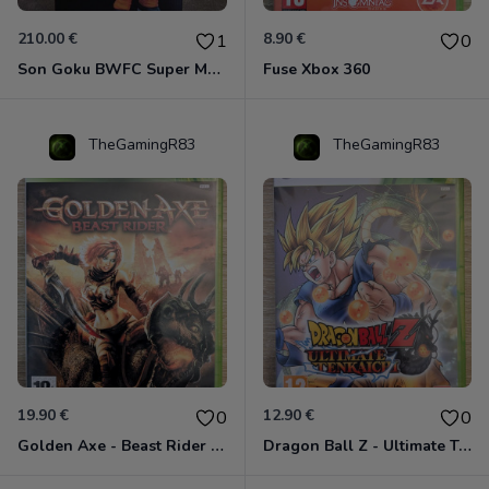
210.00 €
8.90 €
1
0
Son Goku BWFC Super Master Stars
Fuse Xbox 360
TheGamingR83
TheGamingR83
19.90 €
12.90 €
0
0
Golden Axe - Beast Rider Xbox 360
Dragon Ball Z - Ultimate Tenkaichi Xbox 360