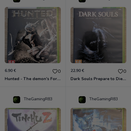
6.90 €
22.90 €
0
0
Hunted - The demon's Forge Xbox 360 (Complet CIB)
Dark Souls Prepare to Die Edition XBOX 360
TheGamingR83
TheGamingR83