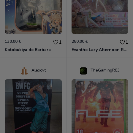
130.00 €
280.00 €
1
1
Kotobukiya de Barbara
Evanthe Lazy Afternoon Red Pride of Eden
Alexcvt
TheGamingR83