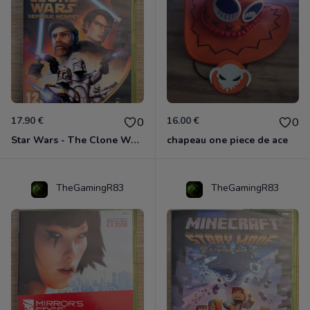
17.90 €
16.00 €
0
0
Star Wars - The Clone Wars - Les Héros De La République Xbox 360
chapeau one piece de ace
TheGamingR83
TheGamingR83