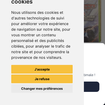
cookies
Nous utilisons des cookies et
d'autres technologies de suivi
pour améliorer votre expérience
de navigation sur notre site, pour
vous montrer un contenu
personnalisé et des publicités
ciblées, pour analyser le trafic de
19.90 €
19.90 €
0
0
notre site et pour comprendre la
Castlevania : Lords Of Shadow Xbox 360
Cars 3 - Course Vers La Victoire Xbox 360
provenance de nos visiteurs.
Grenier du Geek
J'accepte
TheGamingR83
TheGamingR83
Télécharge notre app pour une expérience optimale !
Je refuse
Télécharger l'app
Changer mes préférences
Plus tard
Vendre