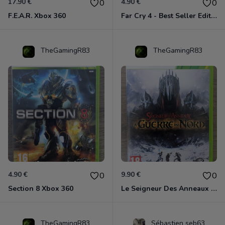
17.90 €
4.90 €
0
0
F.E.A.R. Xbox 360
Far Cry 4 - Best Seller Edition Xbox 360
TheGamingR83
TheGamingR83
4.90 €
9.90 €
0
0
Section 8 Xbox 360
Le Seigneur Des Anneaux - La Guerre Du Nord Xbox 360
TheGamingR83
Sébastien seb63