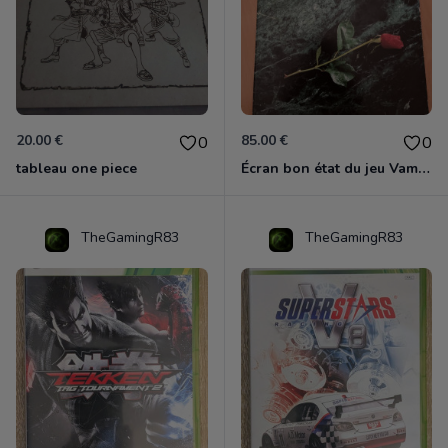
20.00 €
85.00 €
0
0
tableau one piece
Écran bon état du jeu Vampire et livre de règles « la mascarade » état d’usage
TheGamingR83
TheGamingR83