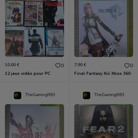
10.00 €
7.90 €
0
0
12 jeux vidéo pour PC
Final Fantasy Xiii Xbox 360
TheGamingR83
TheGamingR83