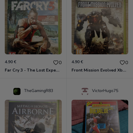
4.90 €
4.90 €
0
0
Far Cry 3 - The Lost Expeditions - Edition Spéciale Xbox 360
Front Mission Evolved Xbox 360
TheGamingR83
VictorHugo75