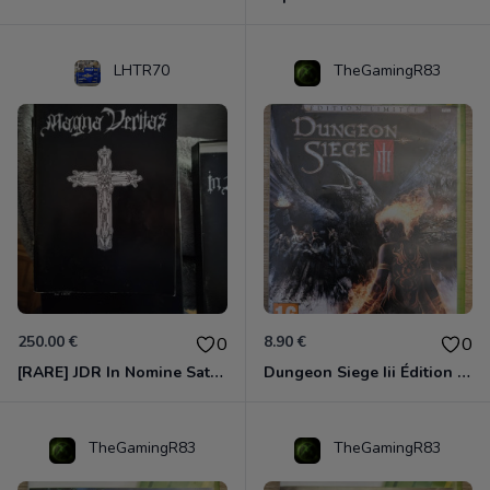
LHTR70
TheGamingR83
250.00 €
8.90 €
0
0
[RARE] JDR In Nomine Satanis / Magna Veritas – 1ère Édition BOÎTE (DOS BLANC, 1989) - CROC / Siroz
Dungeon Siege Iii Édition Limitée - Vf Intégrale Xbox 360
TheGamingR83
TheGamingR83