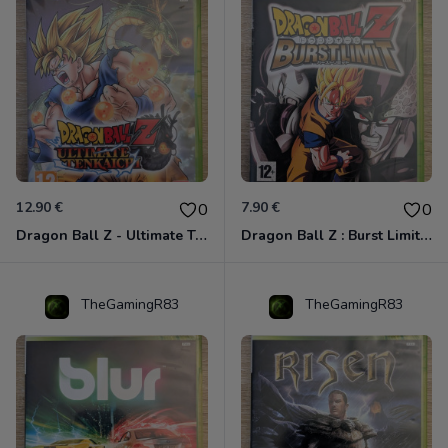
12.90 €
7.90 €
0
0
Dragon Ball Z - Ultimate Tenkaichi Xbox 360
Dragon Ball Z : Burst Limit Xbox 360
TheGamingR83
TheGamingR83