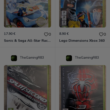
17.90 €
8.90 €
0
0
Sonic & Sega All-Star Racing - Transformed Xbox 360
Lego Dimensions Xbox 360
TheGamingR83
TheGamingR83