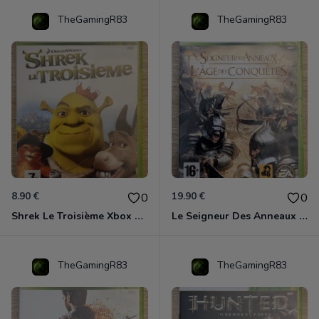
TheGamingR83
TheGamingR83
8.90 €
19.90 €
0
0
Shrek Le Troisième Xbox 360
Le Seigneur Des Anneaux - L'âge Des Conquêtes Xbox 360
TheGamingR83
TheGamingR83