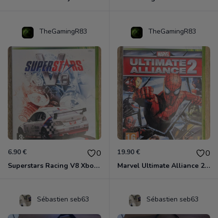
TheGamingR83
TheGamingR83
6.90 €
19.90 €
0
0
Superstars Racing V8 Xbox 360
Marvel Ultimate Alliance 2 Xbox 360
Sébastien seb63
Sébastien seb63