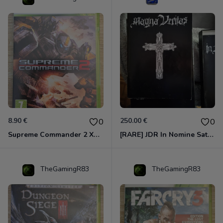
8.90 €
250.00 €
0
0
Supreme Commander 2 Xbox 360
[RARE] JDR In Nomine Satanis / Magna Veritas – 1ère Édition BOÎTE (DOS BLANC, 1989) - CROC / Siroz
TheGamingR83
TheGamingR83