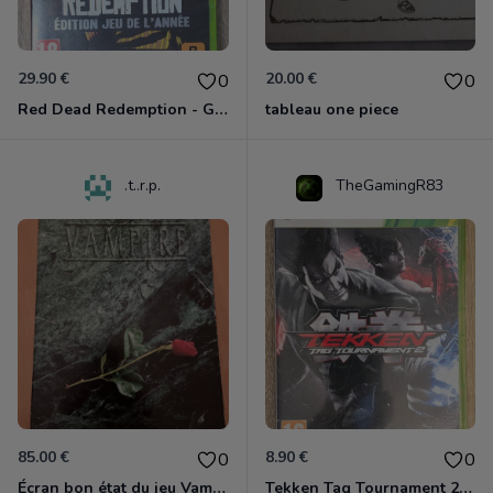
29.90 €
20.00 €
0
0
Red Dead Redemption - Game Of The Year Xbox 360
tableau one piece
.t..r.p.
TheGamingR83
85.00 €
8.90 €
0
0
Écran bon état du jeu Vampire et livre de règles « la mascarade » état d’usage
Tekken Tag Tournament 2 Xbox 360