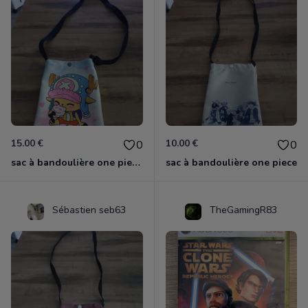
15.00 €
10.00 €
0
0
sac à bandoulière one piece chopper
sac à bandoulière one piece
Sébastien seb63
TheGamingR83