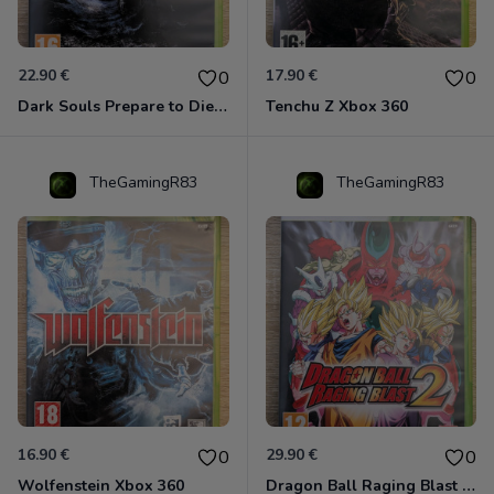
22.90 €
17.90 €
0
0
Dark Souls Prepare to Die Edition XBOX 360
Tenchu Z Xbox 360
TheGamingR83
TheGamingR83
16.90 €
29.90 €
0
0
Wolfenstein Xbox 360
Dragon Ball Raging Blast 2 Xbox 360