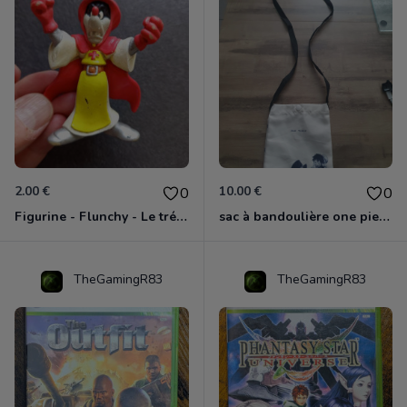
2.00 €
10.00 €
0
0
Figurine - Flunchy - Le trésor des templiers
sac à bandoulière one piece neuf
TheGamingR83
TheGamingR83