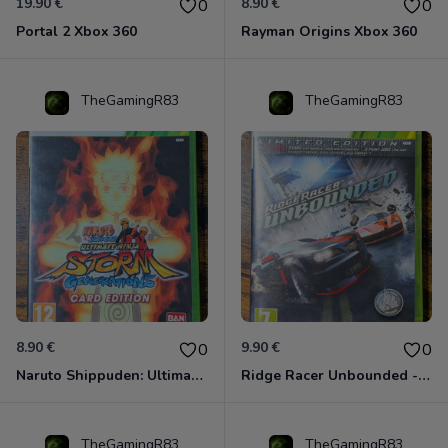
19.90 €
8.90 €
0
0
Portal 2 Xbox 360
Rayman Origins Xbox 360
TheGamingR83
TheGamingR83
8.90 €
9.90 €
0
0
Naruto Shippuden: Ultimate Ninja Storm Generations - Card Edition Xbox 360
Ridge Racer Unbounded - Édition Limitée Xbox 360
TheGamingR83
TheGamingR83