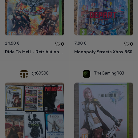
14.90 €
7.90 €
0
0
Ride To Hell - Retribution Xbox 360
Monopoly Streets Xbox 360
cjt69500
TheGamingR83