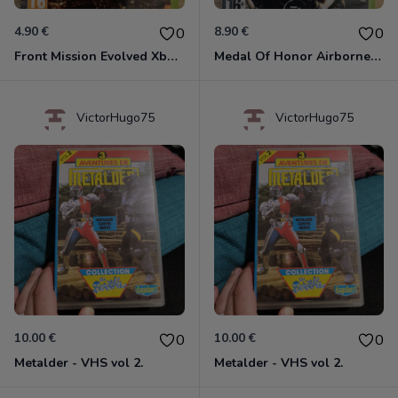
4.90 €
8.90 €
0
0
Front Mission Evolved Xbox 360
Medal Of Honor Airborne Xbox 360
VictorHugo75
VictorHugo75
10.00 €
10.00 €
0
0
Metalder - VHS vol 2.
Metalder - VHS vol 2.