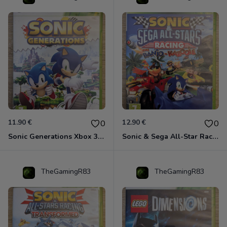
11.90 €
12.90 €
0
0
Sonic Generations Xbox 360
Sonic & Sega All-Star Racing avec Banjo-Kazooie Xbox 360
TheGamingR83
TheGamingR83