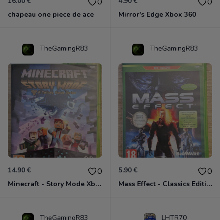
16.00 €
4.90 €
0
0
chapeau one piece de ace
Mirror's Edge Xbox 360
TheGamingR83
TheGamingR83
14.90 €
5.90 €
0
0
Minecraft - Story Mode Xbox 360
Mass Effect - Classics Edition Xbox 360
TheGamingR83
LHTR70