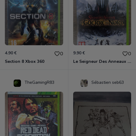
4.90 €
9.90 €
0
0
Section 8 Xbox 360
Le Seigneur Des Anneaux - La Guerre Du Nord Xbox 360
TheGamingR83
Sébastien seb63