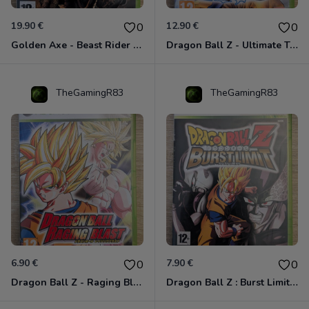
19.90 €
12.90 €
0
0
Golden Axe - Beast Rider Xbox 360
Dragon Ball Z - Ultimate Tenkaichi Xbox 360
TheGamingR83
TheGamingR83
6.90 €
7.90 €
0
0
Dragon Ball Z - Raging Blast Xbox 360
Dragon Ball Z : Burst Limit Xbox 360