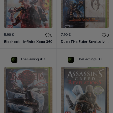
5.90 €
7.90 €
0
0
Bioshock - Infinite Xbox 360
Duo : The Elder Scrolls Iv - Oblivion + Bioshock Xbox 360
TheGamingR83
TheGamingR83