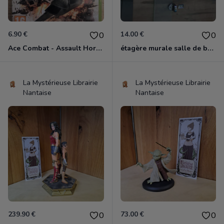
6.90 €
14.00 €
0
0
Ace Combat - Assault Horizon Xbox 360
étagère murale salle de bain
La Mystérieuse Librairie
La Mystérieuse Librairie
Nantaise
Nantaise
239.90 €
73.00 €
0
0