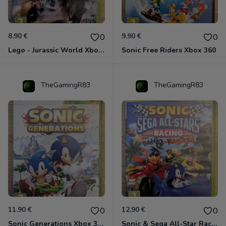
8.90 €
9.90 €
0
0
Lego - Jurassic World Xbox 360
Sonic Free Riders Xbox 360
TheGamingR83
TheGamingR83
11.90 €
12.90 €
0
0
Sonic Generations Xbox 360
Sonic & Sega All-Star Racing avec Banjo-Kazooie Xbox 360