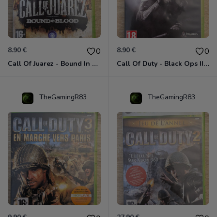
8.90 €
8.90 €
0
0
Call Of Juarez - Bound In Blood Xbox 360
Call Of Duty - Black Ops II Xbox 360
TheGamingR83
TheGamingR83