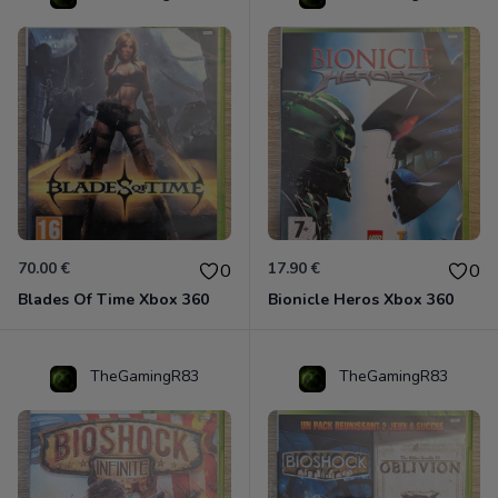
70.00 €
17.90 €
0
0
Blades Of Time Xbox 360
Bionicle Heros Xbox 360
TheGamingR83
TheGamingR83