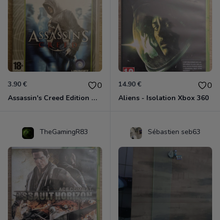
3.90 €
14.90 €
0
0
Assassin's Creed Edition Classics Xbox 360
Aliens - Isolation Xbox 360
TheGamingR83
Sébastien seb63