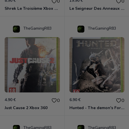
8.90 €
19.90 €
0
0
Shrek Le Troisième Xbox 360
Le Seigneur Des Anneaux - L'âge Des Conquêtes Xbox 360
TheGamingR83
TheGamingR83
4.90 €
6.90 €
0
0
Just Cause 2 Xbox 360
Hunted - The demon's Forge Xbox 360 (Complet CIB)
TheGamingR83
TheGamingR83