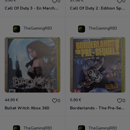
9.90 €
27.90 €
0
0
Call Of Duty 3 - En Marche Vers Paris Xbox 360
Call Of Duty 2 : Edition Spéciale Xbox 360 GOTY
TheGamingR83
TheGamingR83
44.90 €
5.90 €
0
0
Bullet Witch Xbox 360
Borderlands - The Pre-Sequel ! Xbox 360
TheGamingR83
TheGamingR83