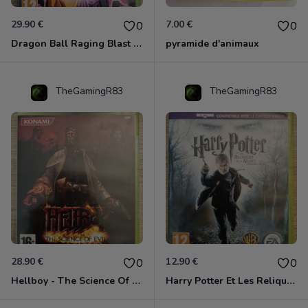
29.90 €
7.00 €
0
0
Dragon Ball Raging Blast 2 Xbox 360
pyramide d'animaux
TheGamingR83
TheGamingR83
28.90 €
12.90 €
0
0
Hellboy - The Science Of Evil Xbox 360
Harry Potter Et Les Reliques De La Mort - 1ère Partie Xbox 360