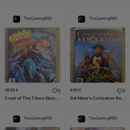
TheGamingR83
TheGamingR83
28.90 €
9.90 €
0
0
Crash of The Titans Xbox 360
Sid Meier's Civilization Revolution Xbox 360
TheGamingR83
TheGamingR83