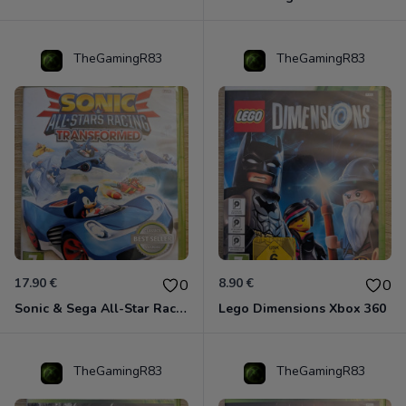
TheGamingR83
TheGamingR83
17.90 €
8.90 €
0
0
Sonic & Sega All-Star Racing - Transformed Xbox 360
Lego Dimensions Xbox 360
TheGamingR83
TheGamingR83