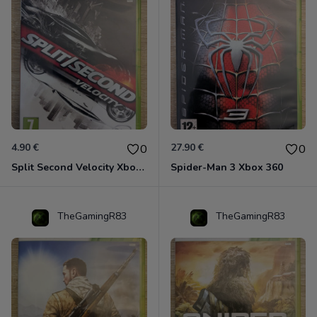
4.90 €
27.90 €
0
0
Split Second Velocity Xbox 360
Spider-Man 3 Xbox 360
TheGamingR83
TheGamingR83