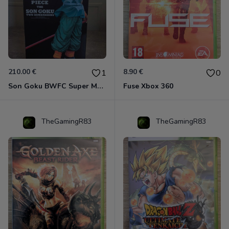
210.00 €
8.90 €
1
0
Son Goku BWFC Super Master Stars
Fuse Xbox 360
TheGamingR83
TheGamingR83