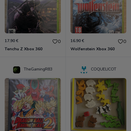
17.90 €
16.90 €
0
0
Tenchu Z Xbox 360
Wolfenstein Xbox 360
TheGamingR83
COQUELICOT