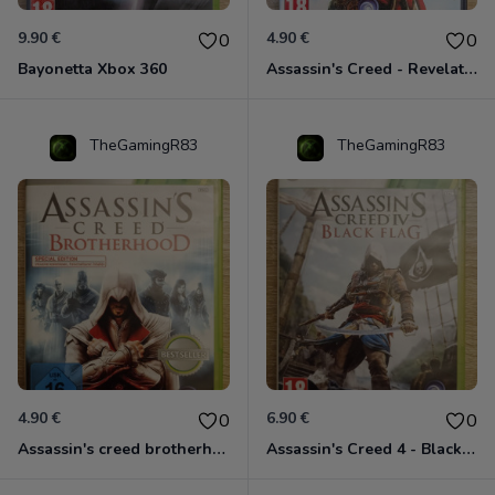
9.90 €
4.90 €
0
0
Bayonetta Xbox 360
Assassin's Creed - Revelations - Classics Edition Xbox 360
TheGamingR83
TheGamingR83
4.90 €
6.90 €
0
0
Assassin's creed brotherhood édition Special Xbox 360 classics
Assassin's Creed 4 - Black Flag - Edition Benelux Xbox 360