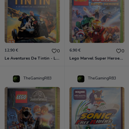
12.90 €
6.90 €
0
0
Le Aventures De Tintin - Le Secret De La Licorne Xbox 360
Lego Marvel Super Heroes Xbox 360
TheGamingR83
TheGamingR83