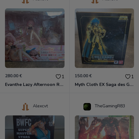
280.00 €
150.00 €
1
1
Evanthe Lazy Afternoon Red Pride of Eden
Myth Cloth EX Saga des Gémeaux
Alexcvt
TheGamingR83