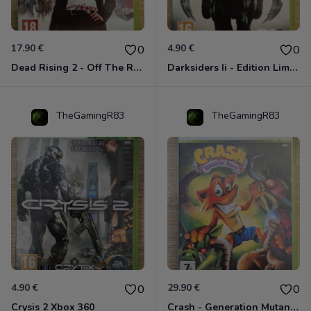
17.90 €
4.90 €
0
0
Dead Rising 2 - Off The Record Xbox 360
Darksiders Ii - Edition Limitée Xbox 360
TheGamingR83
TheGamingR83
4.90 €
29.90 €
0
0
Crysis 2 Xbox 360
Crash - Generation Mutant Xbox 360