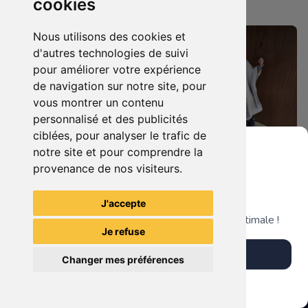
cookies
Nantaise
Nantaise
Nous utilisons des cookies et
d'autres technologies de suivi
pour améliorer votre expérience
de navigation sur notre site, pour
vous montrer un contenu
personnalisé et des publicités
ciblées, pour analyser le trafic de
notre site et pour comprendre la
provenance de nos visiteurs.
99.90 €
189.90 €
0
0
Statuette Harley Quinn
Grenier du Geek
Statuette Saruman (Christopher Lee), Le Seigneur des Anneaux.
J'accepte
Télécharge notre app pour une expérience optimale !
Je refuse
La Mystérieuse Librairie
La Mystérieuse Librairie
Télécharger l'app
Nantaise
Nantaise
Changer mes préférences
Plus tard
Vendre