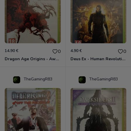
14.90 €
4.90 €
0
0
Dragon Age Origins - Awakening Xbox 360
Deus Ex - Human Revolution Xbox 360
TheGamingR83
TheGamingR83