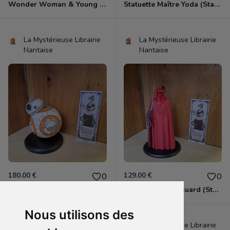
Wonder Woman & Young Diana (tirée de "Wonder Woman 1984")
Statuette Maître Yoda (Star Wars).
La Mystérieuse Librairie
La Mystérieuse Librairie
Nantaise
Nantaise
180.00 €
129.00 €
0
0
Statuette BB-8 (Star Wars).
Statuette Royal Guard (Star Wars).
Nous utilisons des
La Mystérieuse Librairie
La Mystérieuse Librairie