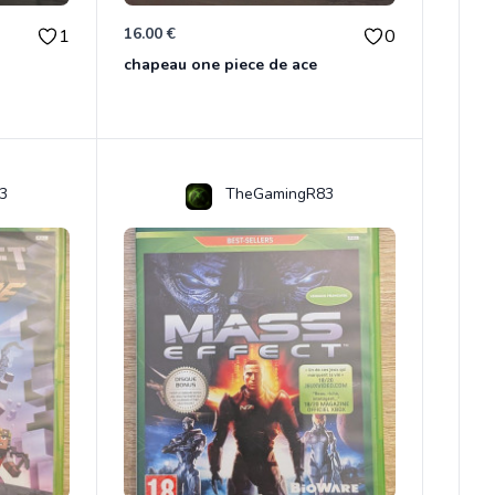
16.00 €
1
0
chapeau one piece de ace
3
TheGamingR83