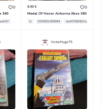
8.90 €
0
0
x 360
Medal Of Honor Airborne Xbox 360
vtfr07
l1
5030931059094
dwf07605823is
5
VictorHugo75