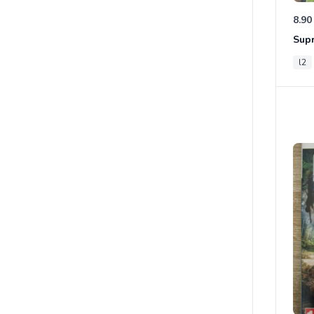
8.90
Sup
l2