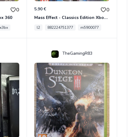
5.90 €
0
0
ox 360
Mass Effect - Classics Edition Xbox 360
x3bx
l2
882224751377
m5900077
TheGamingR83