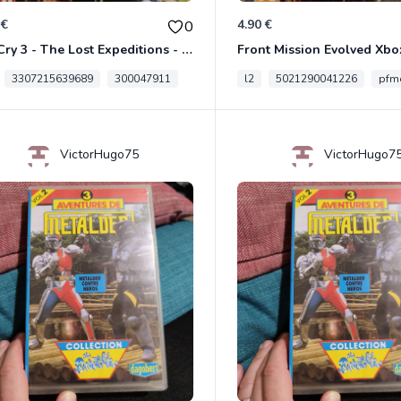
 €
4.90 €
0
Far Cry 3 - The Lost Expeditions - Edition Spéciale Xbox 360
Front Mission Evolved Xbo
3307215639689
300047911
l2
5021290041226
pfme
VictorHugo75
VictorHugo7