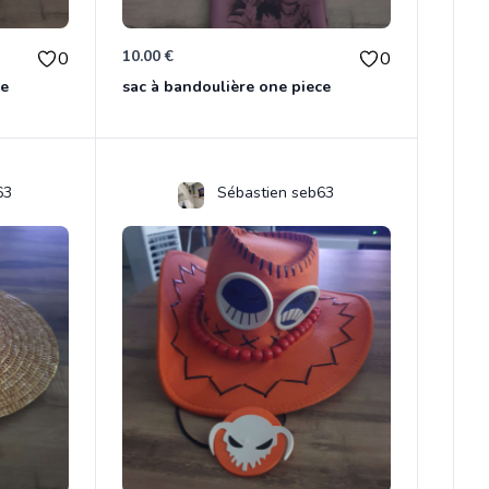
10.00 €
0
0
ce
sac à bandoulière one piece
63
Sébastien seb63