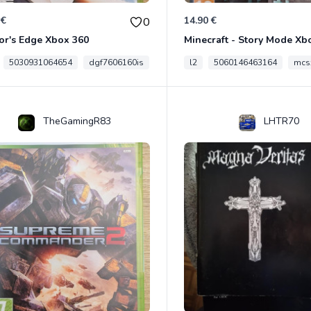
 €
14.90 €
0
or's Edge Xbox 360
Minecraft - Story Mode Xb
5030931064654
dgf7606160is
l2
5060146463164
mcs
TheGamingR83
LHTR70