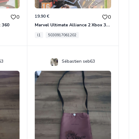
19.90 €
0
0
x 360
Marvel Ultimate Alliance 2 Xbox 360
l1
5030917061202
63
Sébastien seb63