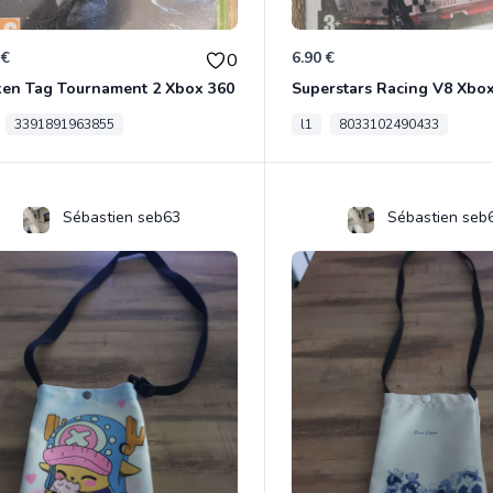
 €
6.90 €
0
ken Tag Tournament 2 Xbox 360
Superstars Racing V8 Xbo
3391891963855
l1
8033102490433
Sébastien seb63
Sébastien seb