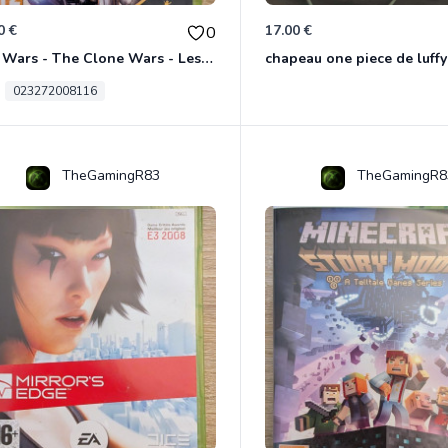
0 €
17.00 €
0
Star Wars - The Clone Wars - Les Héros De La République Xbox 360
chapeau one piece de luffy
023272008116
TheGamingR83
TheGamingR8