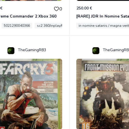
 €
250.00 €
0
reme Commander 2 Xbox 360
5021290040366
sc2 360/inplay/fra
in nomine satanis / magna veri
TheGamingR83
TheGamingR8