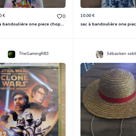
0 €
10.00 €
0
sac à bandoulière one piece chopper
sac à bandoulière one pie
TheGamingR83
Sébastien seb