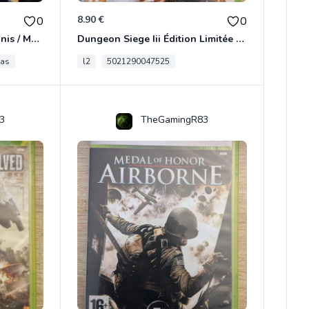
8.90 €
0
0
[RARE] JDR In Nomine Satanis / Magna Veritas – 1ère Édition BOÎTE (DOS BLANC, 1989) - CROC / Siroz
Dungeon Siege Iii Édition Limitée - Vf Intégrale Xbox 360
tas
l2
5021290047525
3
TheGamingR83