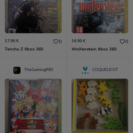
17.90 €
16.90 €
0
0
Tenchu Z Xbox 360
Wolfenstein Xbox 360
TheGamingR83
COQUELICOT