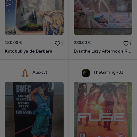
130.00 €
280.00 €
1
1
Kotobukiya de Barbara
Evanthe Lazy Afternoon Red Pride of Eden
Alexcvt
TheGamingR83