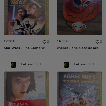
17.90 €
16.00 €
0
0
Star Wars - The Clone Wars - Les Héros De La République Xbox 360
chapeau one piece de ace
TheGamingR83
TheGamingR83