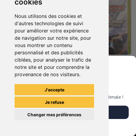
cookies
Nous utilisons des cookies et
d'autres technologies de suivi
pour améliorer votre expérience
de navigation sur notre site, pour
vous montrer un contenu
personnalisé et des publicités
ciblées, pour analyser le trafic de
19.90 €
19.90 €
0
0
notre site et pour comprendre la
Castlevania : Lords Of Shadow Xbox 360
Cars 3 - Course Vers La Victoire Xbox 360
provenance de nos visiteurs.
Grenier du Geek
J'accepte
TheGamingR83
TheGamingR83
Télécharge notre app pour une expérience optimale !
Je refuse
Télécharger l'app
Changer mes préférences
Plus tard
Vendre