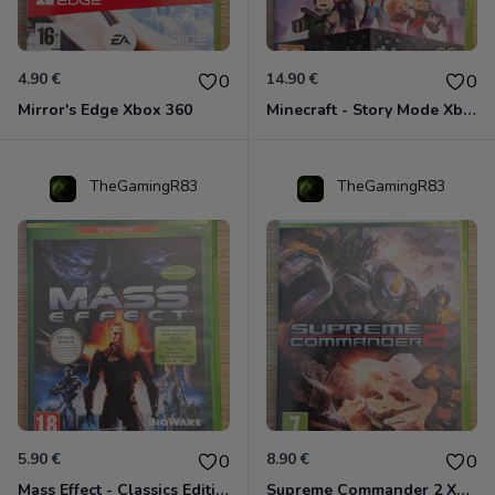
4.90 €
14.90 €
0
0
Mirror's Edge Xbox 360
Minecraft - Story Mode Xbox 360
TheGamingR83
TheGamingR83
5.90 €
8.90 €
0
0
Mass Effect - Classics Edition Xbox 360
Supreme Commander 2 Xbox 360