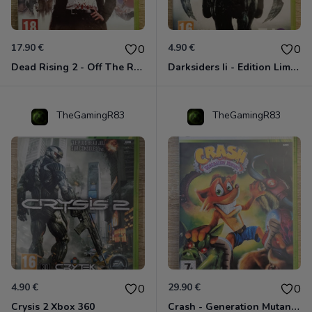
17.90 €
4.90 €
0
0
Dead Rising 2 - Off The Record Xbox 360
Darksiders Ii - Edition Limitée Xbox 360
TheGamingR83
TheGamingR83
4.90 €
29.90 €
0
0
Crysis 2 Xbox 360
Crash - Generation Mutant Xbox 360