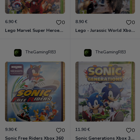
6.90 €
8.90 €
0
0
Lego Marvel Super Heroes Xbox 360
Lego - Jurassic World Xbox 360
TheGamingR83
TheGamingR83
9.90 €
11.90 €
0
0
Sonic Free Riders Xbox 360
Sonic Generations Xbox 360