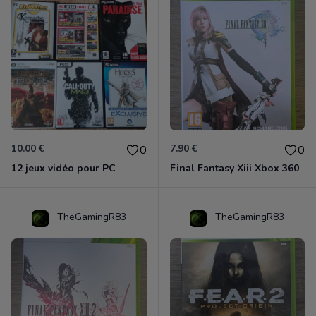
10.00 €
7.90 €
0
0
12 jeux vidéo pour PC
Final Fantasy Xiii Xbox 360
TheGamingR83
TheGamingR83