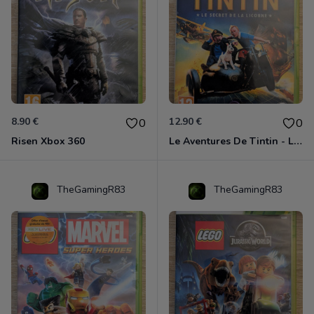
8.90 €
12.90 €
0
0
Risen Xbox 360
Le Aventures De Tintin - Le Secret De La Licorne Xbox 360
TheGamingR83
TheGamingR83