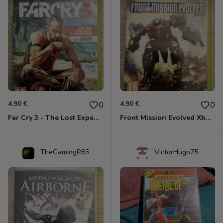
4.90 €
4.90 €
0
0
Far Cry 3 - The Lost Expeditions - Edition Spéciale Xbox 360
Front Mission Evolved Xbox 360
TheGamingR83
VictorHugo75