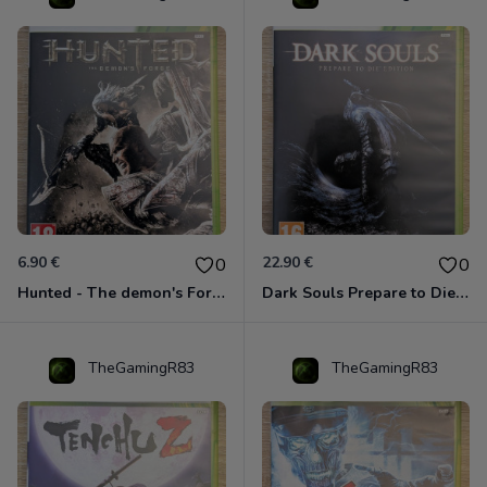
6.90 €
22.90 €
0
0
Hunted - The demon's Forge Xbox 360 (Complet CIB)
Dark Souls Prepare to Die Edition XBOX 360
TheGamingR83
TheGamingR83