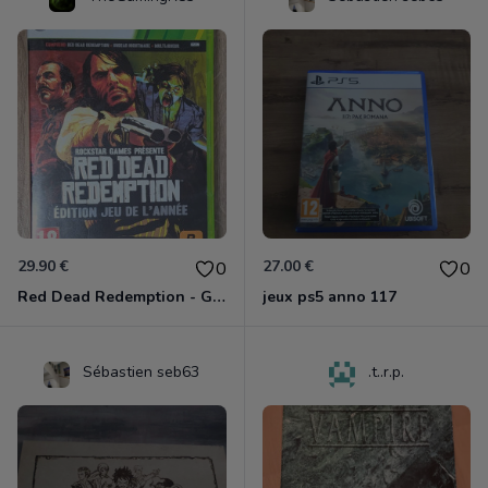
29.90 €
27.00 €
0
0
Red Dead Redemption - Game Of The Year Xbox 360
jeux ps5 anno 117
Sébastien seb63
.t..r.p.