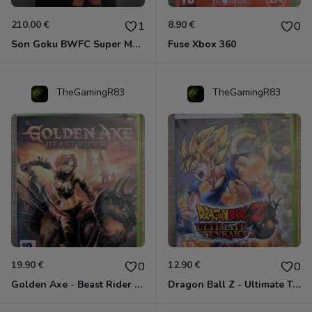
210.00 €
8.90 €
1
0
Son Goku BWFC Super Master Stars
Fuse Xbox 360
TheGamingR83
TheGamingR83
19.90 €
12.90 €
0
0
Golden Axe - Beast Rider Xbox 360
Dragon Ball Z - Ultimate Tenkaichi Xbox 360