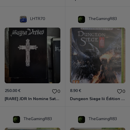
LHTR70
TheGamingR83
250.00 €
8.90 €
0
0
[RARE] JDR In Nomine Satanis / Magna Veritas – 1ère Édition BOÎTE (DOS BLANC, 1989) - CROC / Siroz
Dungeon Siege Iii Édition Limitée - Vf Intégrale Xbox 360
TheGamingR83
TheGamingR83