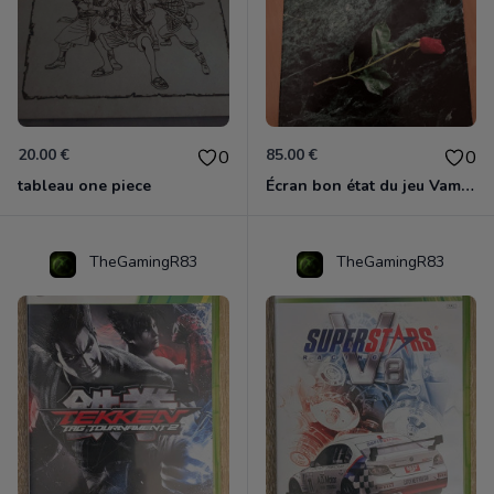
20.00 €
85.00 €
0
0
tableau one piece
Écran bon état du jeu Vampire et livre de règles « la mascarade » état d’usage
TheGamingR83
TheGamingR83