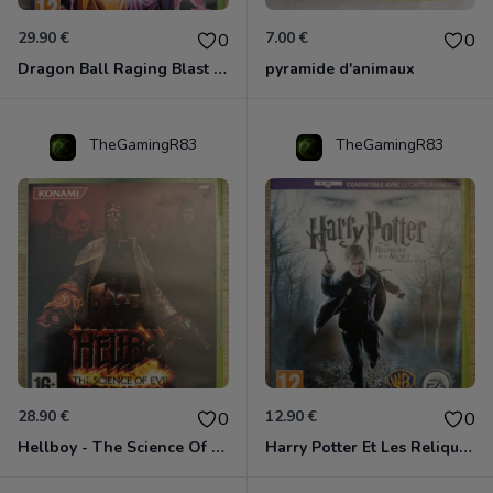
29.90 €
7.00 €
0
0
Dragon Ball Raging Blast 2 Xbox 360
pyramide d'animaux
TheGamingR83
TheGamingR83
28.90 €
12.90 €
0
0
Hellboy - The Science Of Evil Xbox 360
Harry Potter Et Les Reliques De La Mort - 1ère Partie Xbox 360