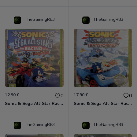
TheGamingR83
TheGamingR83
12.90 €
17.90 €
0
0
Sonic & Sega All-Star Racing avec Banjo-Kazooie Xbox 360
Sonic & Sega All-Star Racing - Transformed Xbox 360
TheGamingR83
TheGamingR83