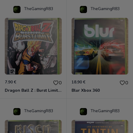
TheGamingR83
TheGamingR83
7.90 €
18.90 €
0
0
Dragon Ball Z : Burst Limit Xbox 360
Blur Xbox 360
TheGamingR83
TheGamingR83