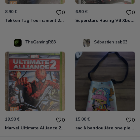
8.90 €
6.90 €
0
0
Tekken Tag Tournament 2 Xbox 360
Superstars Racing V8 Xbox 360
TheGamingR83
Sébastien seb63
19.90 €
15.00 €
0
0
Marvel Ultimate Alliance 2 Xbox 360
sac à bandoulière one piece chopper