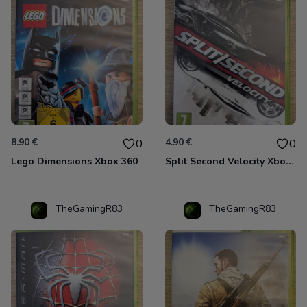
8.90 €
4.90 €
0
0
Lego Dimensions Xbox 360
Split Second Velocity Xbox 360
TheGamingR83
TheGamingR83