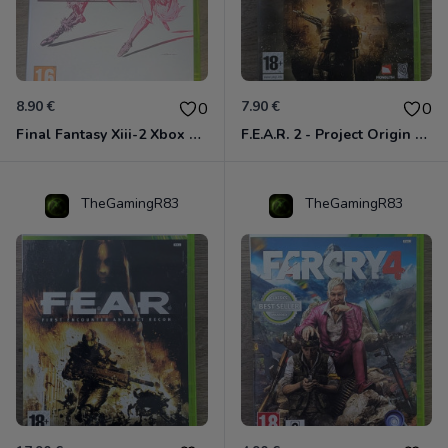
8.90 €
7.90 €
0
0
Final Fantasy Xiii-2 Xbox 360
F.E.A.R. 2 - Project Origin Xbox 360
TheGamingR83
TheGamingR83