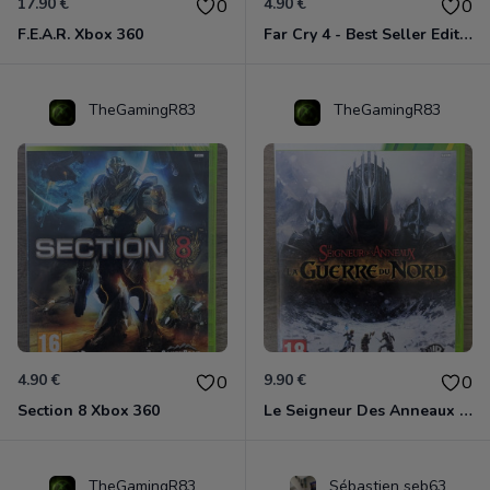
17.90 €
4.90 €
0
0
F.E.A.R. Xbox 360
Far Cry 4 - Best Seller Edition Xbox 360
TheGamingR83
TheGamingR83
4.90 €
9.90 €
0
0
Section 8 Xbox 360
Le Seigneur Des Anneaux - La Guerre Du Nord Xbox 360
TheGamingR83
Sébastien seb63