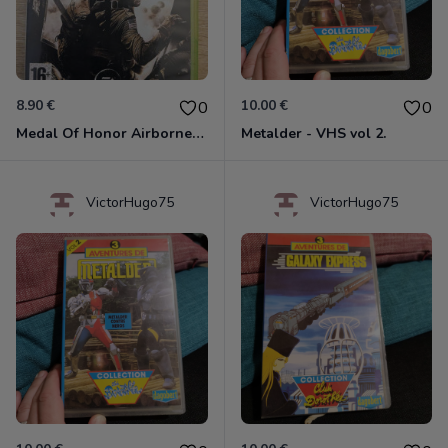
8.90 €
10.00 €
0
0
Medal Of Honor Airborne Xbox 360
Metalder - VHS vol 2.
VictorHugo75
VictorHugo75