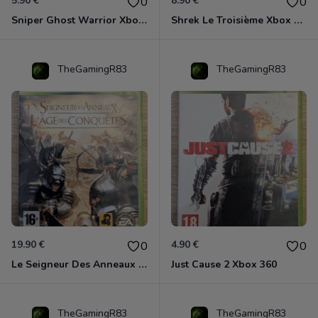
5.90 €
8.90 €
0
0
Sniper Ghost Warrior Xbox 360
Shrek Le Troisième Xbox 360
TheGamingR83
TheGamingR83
19.90 €
4.90 €
0
0
Le Seigneur Des Anneaux - L'âge Des Conquêtes Xbox 360
Just Cause 2 Xbox 360
TheGamingR83
TheGamingR83