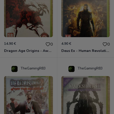
14.90 €
4.90 €
0
0
Dragon Age Origins - Awakening Xbox 360
Deus Ex - Human Revolution Xbox 360
TheGamingR83
TheGamingR83