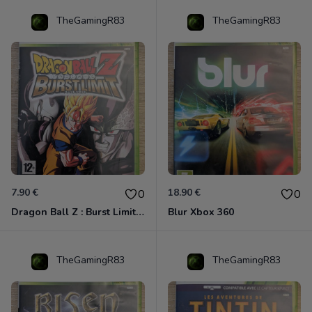
TheGamingR83
TheGamingR83
7.90 €
18.90 €
0
0
Dragon Ball Z : Burst Limit Xbox 360
Blur Xbox 360
TheGamingR83
TheGamingR83