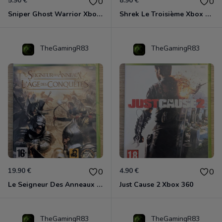
5.90 €
8.90 €
0
0
Sniper Ghost Warrior Xbox 360
Shrek Le Troisième Xbox 360
TheGamingR83
TheGamingR83
19.90 €
4.90 €
0
0
Le Seigneur Des Anneaux - L'âge Des Conquêtes Xbox 360
Just Cause 2 Xbox 360
TheGamingR83
TheGamingR83