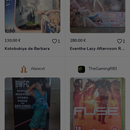
130.00 €
280.00 €
1
1
Kotobukiya de Barbara
Evanthe Lazy Afternoon Red Pride of Eden
Alexcvt
TheGamingR83