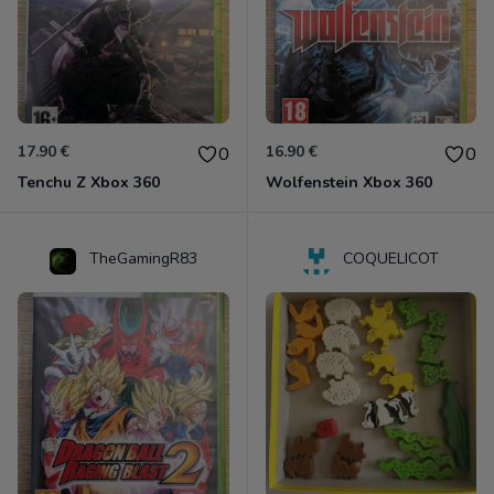
17.90 €
16.90 €
0
0
Tenchu Z Xbox 360
Wolfenstein Xbox 360
TheGamingR83
COQUELICOT