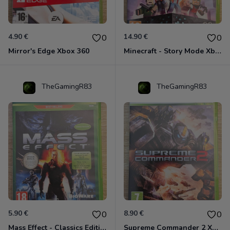
4.90 €
14.90 €
0
0
Mirror's Edge Xbox 360
Minecraft - Story Mode Xbox 360
TheGamingR83
TheGamingR83
5.90 €
8.90 €
0
0
Mass Effect - Classics Edition Xbox 360
Supreme Commander 2 Xbox 360