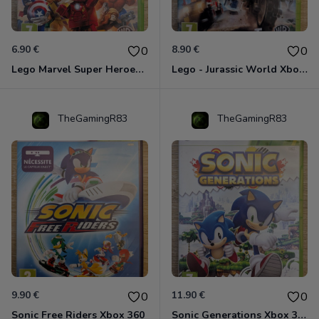
6.90 €
8.90 €
0
0
Lego Marvel Super Heroes Xbox 360
Lego - Jurassic World Xbox 360
TheGamingR83
TheGamingR83
9.90 €
11.90 €
0
0
Sonic Free Riders Xbox 360
Sonic Generations Xbox 360