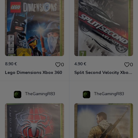
8.90 €
4.90 €
0
0
Lego Dimensions Xbox 360
Split Second Velocity Xbox 360
TheGamingR83
TheGamingR83