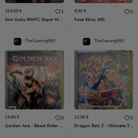
210.00 €
8.90 €
1
0
Son Goku BWFC Super Master Stars
Fuse Xbox 360
TheGamingR83
TheGamingR83
19.90 €
12.90 €
0
0
Golden Axe - Beast Rider Xbox 360
Dragon Ball Z - Ultimate Tenkaichi Xbox 360