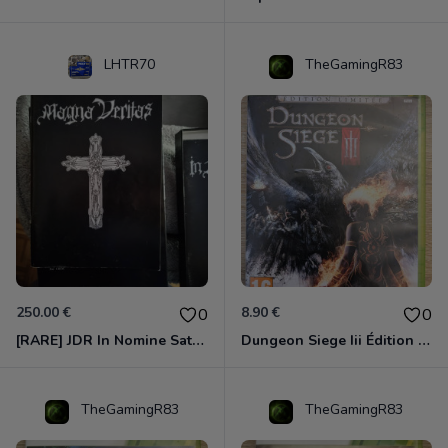
LHTR70
TheGamingR83
250.00 €
8.90 €
0
0
[RARE] JDR In Nomine Satanis / Magna Veritas – 1ère Édition BOÎTE (DOS BLANC, 1989) - CROC / Siroz
Dungeon Siege Iii Édition Limitée - Vf Intégrale Xbox 360
TheGamingR83
TheGamingR83