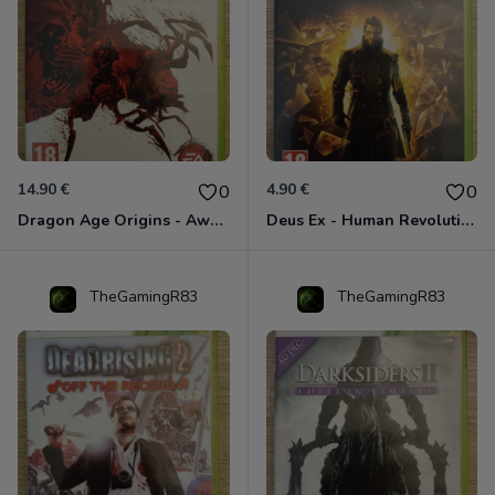
14.90 €
4.90 €
0
0
Dragon Age Origins - Awakening Xbox 360
Deus Ex - Human Revolution Xbox 360
TheGamingR83
TheGamingR83