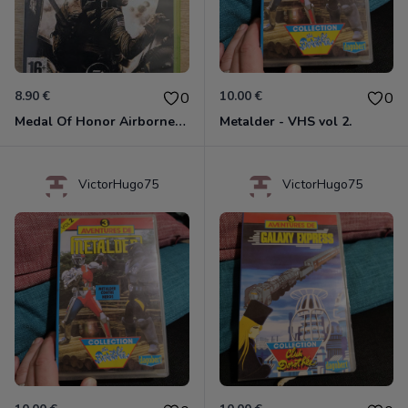
8.90 €
10.00 €
0
0
Medal Of Honor Airborne Xbox 360
Metalder - VHS vol 2.
VictorHugo75
VictorHugo75