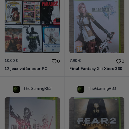
10.00 €
7.90 €
0
0
12 jeux vidéo pour PC
Final Fantasy Xiii Xbox 360
TheGamingR83
TheGamingR83