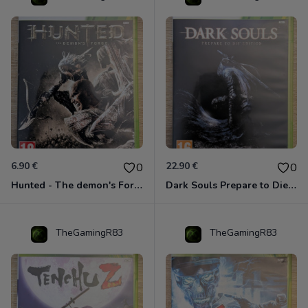
6.90 €
22.90 €
0
0
Hunted - The demon's Forge Xbox 360 (Complet CIB)
Dark Souls Prepare to Die Edition XBOX 360
TheGamingR83
TheGamingR83