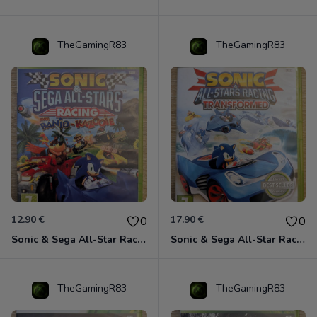
TheGamingR83
TheGamingR83
12.90 €
17.90 €
0
0
Sonic & Sega All-Star Racing avec Banjo-Kazooie Xbox 360
Sonic & Sega All-Star Racing - Transformed Xbox 360
TheGamingR83
TheGamingR83