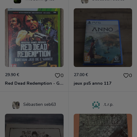
29.90 €
27.00 €
0
0
Red Dead Redemption - Game Of The Year Xbox 360
jeux ps5 anno 117
Sébastien seb63
.t..r.p.