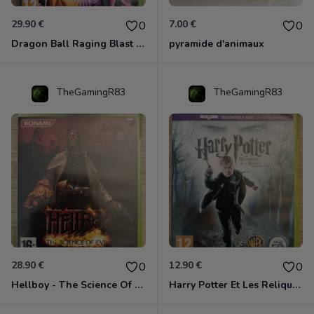
29.90 €
7.00 €
0
0
Dragon Ball Raging Blast 2 Xbox 360
pyramide d'animaux
TheGamingR83
TheGamingR83
28.90 €
12.90 €
0
0
Hellboy - The Science Of Evil Xbox 360
Harry Potter Et Les Reliques De La Mort - 1ère Partie Xbox 360