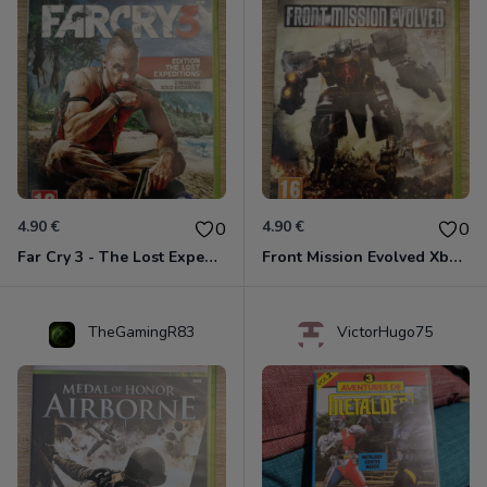
4.90 €
4.90 €
0
0
Far Cry 3 - The Lost Expeditions - Edition Spéciale Xbox 360
Front Mission Evolved Xbox 360
TheGamingR83
VictorHugo75