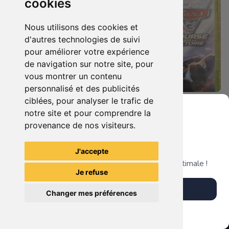
cookies
Nous utilisons des cookies et
d'autres technologies de suivi
pour améliorer votre expérience
de navigation sur notre site, pour
vous montrer un contenu
personnalisé et des publicités
ciblées, pour analyser le trafic de
19.90 €
19.90 €
0
0
notre site et pour comprendre la
Castlevania : Lords Of Shadow Xbox 360
Cars 3 - Course Vers La Victoire Xbox 360
provenance de nos visiteurs.
Grenier du Geek
J'accepte
TheGamingR83
TheGamingR83
Télécharge notre app pour une expérience optimale !
Je refuse
Télécharger l'app
Changer mes préférences
Plus tard
Vendre