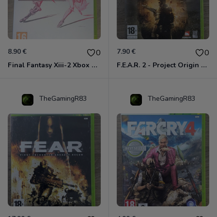
8.90 €
7.90 €
0
0
Final Fantasy Xiii-2 Xbox 360
F.E.A.R. 2 - Project Origin Xbox 360
TheGamingR83
TheGamingR83