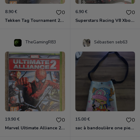
8.90 €
6.90 €
0
0
Tekken Tag Tournament 2 Xbox 360
Superstars Racing V8 Xbox 360
TheGamingR83
Sébastien seb63
19.90 €
15.00 €
0
0
Marvel Ultimate Alliance 2 Xbox 360
sac à bandoulière one piece chopper