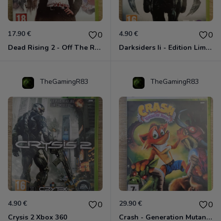
17.90 €
4.90 €
0
0
Dead Rising 2 - Off The Record Xbox 360
Darksiders Ii - Edition Limitée Xbox 360
TheGamingR83
TheGamingR83
4.90 €
29.90 €
0
0
Crysis 2 Xbox 360
Crash - Generation Mutant Xbox 360