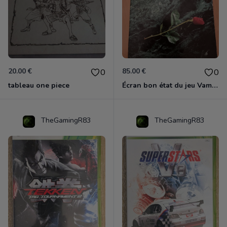
20.00 €
85.00 €
0
0
tableau one piece
Écran bon état du jeu Vampire et livre de règles « la mascarade » état d’usage
TheGamingR83
TheGamingR83