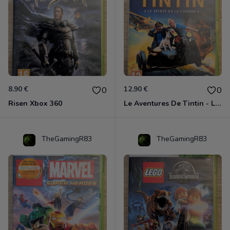
8.90 €
12.90 €
0
0
Risen Xbox 360
Le Aventures De Tintin - Le Secret De La Licorne Xbox 360
TheGamingR83
TheGamingR83