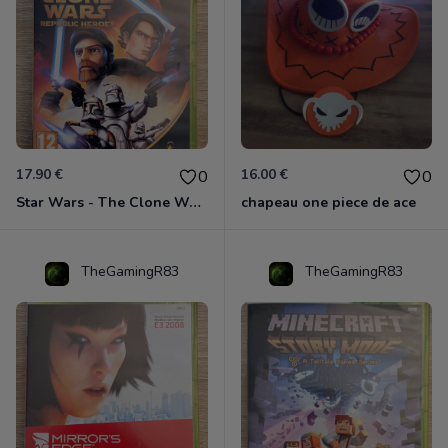
17.90 €
16.00 €
0
0
Star Wars - The Clone Wars - Les Héros De La République Xbox 360
chapeau one piece de ace
TheGamingR83
TheGamingR83