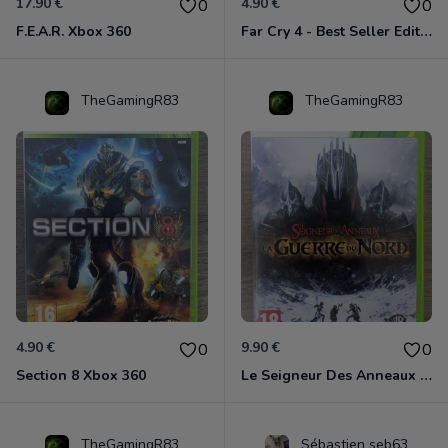
17.90 €
4.90 €
0
0
F.E.A.R. Xbox 360
Far Cry 4 - Best Seller Edition Xbox 360
TheGamingR83
TheGamingR83
4.90 €
9.90 €
0
0
Section 8 Xbox 360
Le Seigneur Des Anneaux - La Guerre Du Nord Xbox 360
TheGamingR83
Sébastien seb63