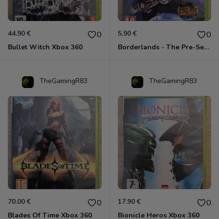
44.90 €
5.90 €
0
0
Bullet Witch Xbox 360
Borderlands - The Pre-Sequel ! Xbox 360
TheGamingR83
TheGamingR83
70.00 €
17.90 €
0
0
Blades Of Time Xbox 360
Bionicle Heros Xbox 360