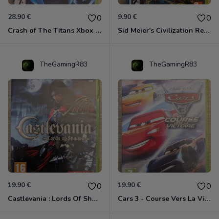
28.90 €
9.90 €
0
0
Crash of The Titans Xbox 360
Sid Meier's Civilization Revolution Xbox 360
TheGamingR83
TheGamingR83
19.90 €
19.90 €
0
0
Castlevania : Lords Of Shadow Xbox 360
Cars 3 - Course Vers La Victoire Xbox 360