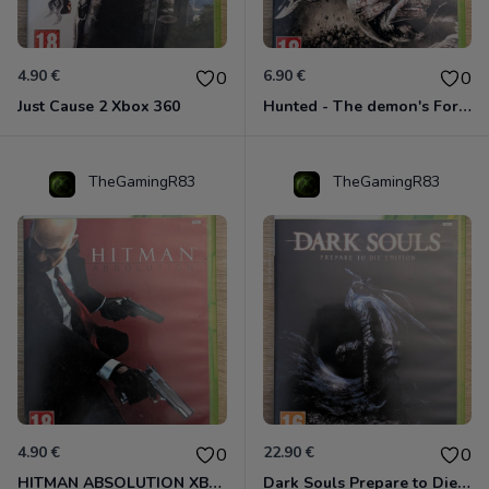
4.90 €
6.90 €
0
0
Just Cause 2 Xbox 360
Hunted - The demon's Forge Xbox 360 (Complet CIB)
TheGamingR83
TheGamingR83
4.90 €
22.90 €
0
0
HITMAN ABSOLUTION XBOX 360
Dark Souls Prepare to Die Edition XBOX 360