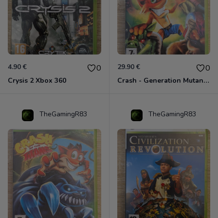
4.90 €
29.90 €
0
0
Crysis 2 Xbox 360
Crash - Generation Mutant Xbox 360
TheGamingR83
TheGamingR83