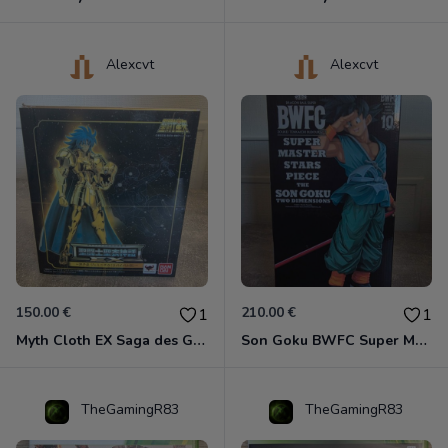
Alexcvt
Alexcvt
150.00 €
210.00 €
1
1
Myth Cloth EX Saga des Gémeaux
Son Goku BWFC Super Master Stars
TheGamingR83
TheGamingR83