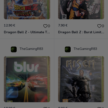
12.90 €
7.90 €
0
0
Dragon Ball Z - Ultimate Tenkaichi Xbox 360
Dragon Ball Z : Burst Limit Xbox 360
TheGamingR83
TheGamingR83