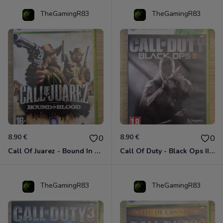
TheGamingR83
TheGamingR83
8.90 €
8.90 €
0
0
Call Of Juarez - Bound In Blood Xbox 360
Call Of Duty - Black Ops II Xbox 360
TheGamingR83
TheGamingR83