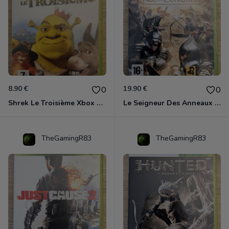
8.90 €
19.90 €
0
0
Shrek Le Troisième Xbox 360
Le Seigneur Des Anneaux - L'âge Des Conquêtes Xbox 360
TheGamingR83
TheGamingR83