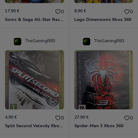
17.90 €
8.90 €
0
0
Sonic & Sega All-Star Racing - Transformed Xbox 360
Lego Dimensions Xbox 360
TheGamingR83
TheGamingR83
4.90 €
27.90 €
0
0
Split Second Velocity Xbox 360
Spider-Man 3 Xbox 360