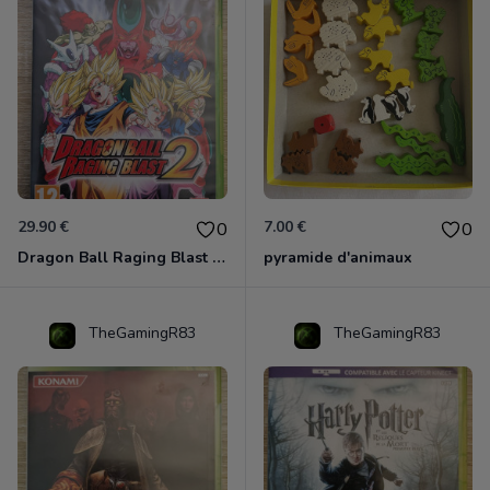
29.90 €
7.00 €
0
0
Dragon Ball Raging Blast 2 Xbox 360
pyramide d'animaux
TheGamingR83
TheGamingR83