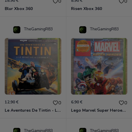
18.90 €
8.90 €
0
0
Blur Xbox 360
Risen Xbox 360
TheGamingR83
TheGamingR83
12.90 €
6.90 €
0
0
Le Aventures De Tintin - Le Secret De La Licorne Xbox 360
Lego Marvel Super Heroes Xbox 360
TheGamingR83
TheGamingR83