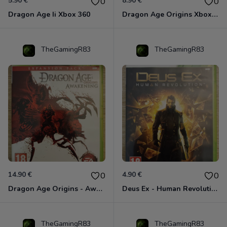
5.90 €
8.90 €
0
0
Dragon Age Ii Xbox 360
Dragon Age Origins Xbox 360
TheGamingR83
TheGamingR83
14.90 €
4.90 €
0
0
Dragon Age Origins - Awakening Xbox 360
Deus Ex - Human Revolution Xbox 360
TheGamingR83
TheGamingR83