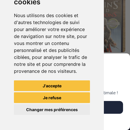
cookies
Nous utilisons des cookies et
d'autres technologies de suivi
pour améliorer votre expérience
de navigation sur notre site, pour
vous montrer un contenu
personnalisé et des publicités
ciblées, pour analyser le trafic de
9.90 €
4.90 €
0
0
notre site et pour comprendre la
Bayonetta Xbox 360
Assassin's Creed - Revelations - Classics Edition Xbox 360
provenance de nos visiteurs.
Grenier du Geek
J'accepte
TheGamingR83
TheGamingR83
Télécharge notre app pour une expérience optimale !
Je refuse
Télécharger l'app
Changer mes préférences
Plus tard
Vendre