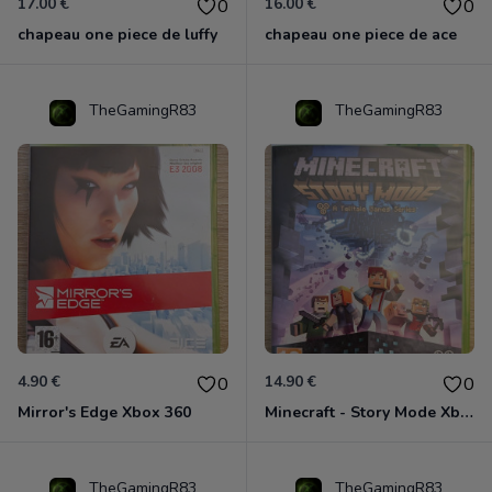
17.00 €
16.00 €
0
0
chapeau one piece de luffy
chapeau one piece de ace
TheGamingR83
TheGamingR83
4.90 €
14.90 €
0
0
Mirror's Edge Xbox 360
Minecraft - Story Mode Xbox 360
TheGamingR83
TheGamingR83