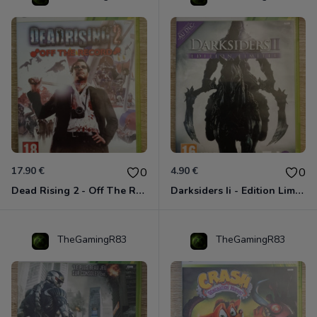
17.90 €
4.90 €
0
0
Dead Rising 2 - Off The Record Xbox 360
Darksiders Ii - Edition Limitée Xbox 360
TheGamingR83
TheGamingR83