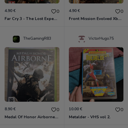
4.90 €
4.90 €
0
0
Far Cry 3 - The Lost Expeditions - Edition Spéciale Xbox 360
Front Mission Evolved Xbox 360
TheGamingR83
VictorHugo75
8.90 €
10.00 €
0
0
Medal Of Honor Airborne Xbox 360
Metalder - VHS vol 2.