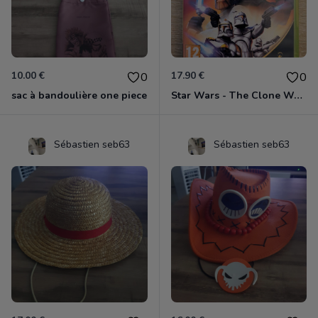
10.00 €
17.90 €
0
0
sac à bandoulière one piece
Star Wars - The Clone Wars - Les Héros De La République Xbox 360
Sébastien seb63
Sébastien seb63