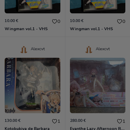
10.00 €
10.00 €
0
0
Wingman vol.1 - VHS
Wingman vol.1 - VHS
Alexcvt
Alexcvt
130.00 €
280.00 €
1
1
Kotobukiya de Barbara
Evanthe Lazy Afternoon Red Pride of Eden