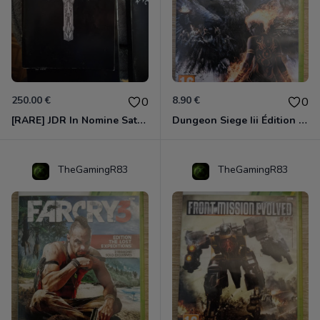
250.00 €
8.90 €
0
0
[RARE] JDR In Nomine Satanis / Magna Veritas – 1ère Édition BOÎTE (DOS BLANC, 1989) - CROC / Siroz
Dungeon Siege Iii Édition Limitée - Vf Intégrale Xbox 360
TheGamingR83
TheGamingR83