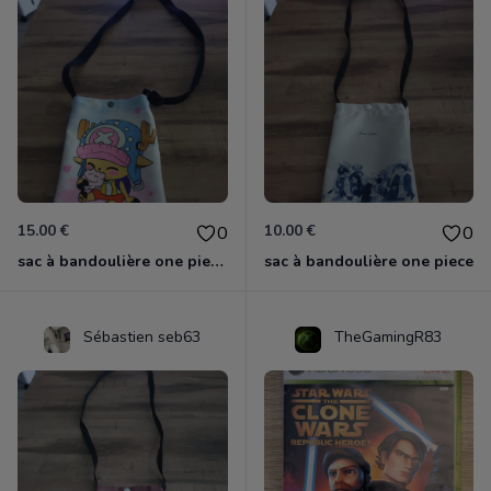
15.00 €
10.00 €
0
0
sac à bandoulière one piece chopper
sac à bandoulière one piece
Sébastien seb63
TheGamingR83