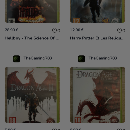
28.90 €
12.90 €
0
0
Hellboy - The Science Of Evil Xbox 360
Harry Potter Et Les Reliques De La Mort - 1ère Partie Xbox 360
TheGamingR83
TheGamingR83