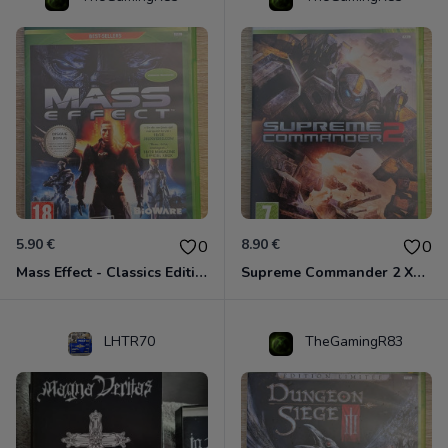
5.90 €
8.90 €
0
0
Mass Effect - Classics Edition Xbox 360
Supreme Commander 2 Xbox 360
LHTR70
TheGamingR83