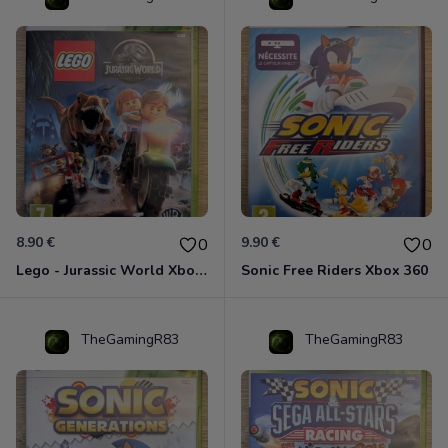
8.90 €
9.90 €
0
0
Lego - Jurassic World Xbox 360
Sonic Free Riders Xbox 360
TheGamingR83
TheGamingR83