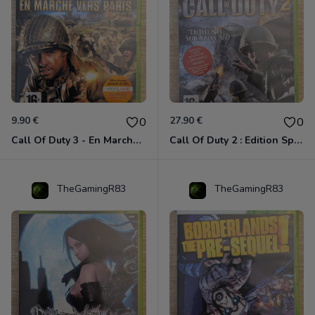
9.90 €
27.90 €
0
0
Call Of Duty 3 - En Marche Vers Paris Xbox 360
Call Of Duty 2 : Edition Spéciale Xbox 360 GOTY
TheGamingR83
TheGamingR83