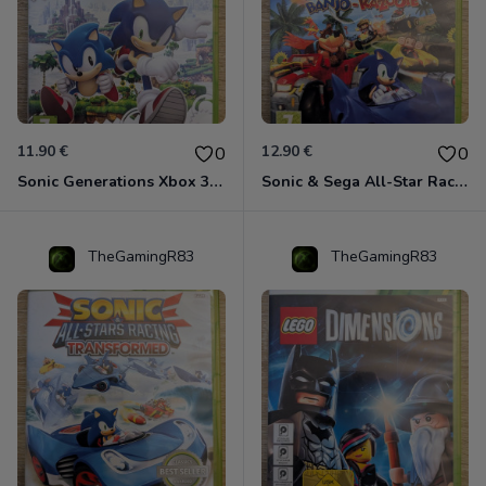
11.90 €
12.90 €
0
0
Sonic Generations Xbox 360
Sonic & Sega All-Star Racing avec Banjo-Kazooie Xbox 360
TheGamingR83
TheGamingR83