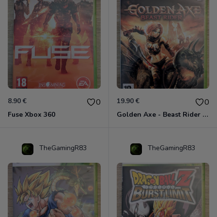
8.90 €
19.90 €
0
0
Fuse Xbox 360
Golden Axe - Beast Rider Xbox 360
TheGamingR83
TheGamingR83